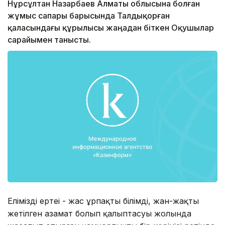
Нұрсұлтан Назарбаев Алматы облысына болған
жұмыс сапары барысында Талдықорған
қаласындағы құрылысы жаңадан біткен Оқушылар
сарайымен танысты.
Еліміздің ертеңі - жас ұрпақтың білімді, жан-жақты
жетілген азамат болып қалыптасуы жолында