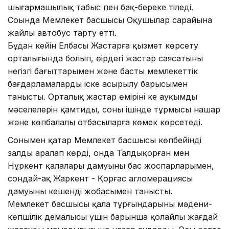
шығармашылық табыс пен бақ-береке тіледі.
Соңында Мемлекет басшысы Оқушылар сарайына
жайлы автобус тарту етті.
Бұдан кейін Елбасы Жастарға қызмет көрсету
орталығында болып, өңірдегі жастар саясатының
негізгі бағыттарымен және басты мемлекеттік
бағдарламалардың іске асырылу барысымен
танысты. Орталық жастар өмірінің кең ауқымды
мәселелерін қамтиды, соның ішінде тұрмысы нашар
және көпбалалы отбасыларға көмек көрсе­теді.
Сонымен қатар Мемлекет басшысы көпбейінді
залды аралап көрді, онда Талдықорған мен
Нұркент қалалары дамуының бас жоспарларымен,
сондай-ақ Жаркент - Қорғас агломерациясы
дамуының кешенді жобасымен танысты.
Мемлекет басшысы қала тұрғындарының мәдени-
көпшілік демалысы үшін барынша қолайлы жағдай