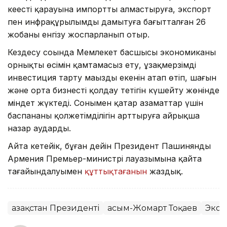
кеңестің қарауына импортты алмастыруға, экспорт
пен инфрақұрылымды дамытуға бағытталған 26
жобаны енгізу жоспарланып отыр.
Кездесу соңында Мемлекет басшысы экономиканың
орнықты өсімін қамтамасыз ету, ұзақмерзімді
инвестиция тарту маңызды екенін атап өтіп, шағын
және орта бизнесті қолдау тетігін күшейту жөнінде
міндет жүктеді. Сонымен қатар азаматтар үшін
баспананың қолжетімділігін арттыруға айрықша
назар аударды.
Айта кетейік, бұған дейін Президент Пашинянды
Армения Премьер-министрі лауазымына қайта
тағайындалуымен
құттықтағанын
жаздық.
Қазақстан Президенті
Қасым-Жомарт Тоқаев
Экон