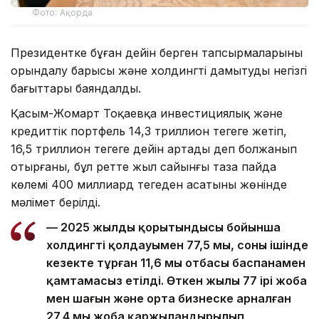
Фото: Ақорда
Президентке бұған дейін берген тапсырмаларының
орындалу барысы және холдингті дамытудың негізгі
бағыттары баяндалды.
Қасым-Жомарт Тоқаевқа инвестициялық және
кредиттік портфель 14,3 триллион теңгеге жетіп,
16,5 триллион теңгеге дейін артады деп болжанып
отырғаны, бұл ретте жыл сайынғы таза пайда
көлемі 400 миллиард теңгеден асатыны жөнінде
мәлімет берілді.
— 2025 жылдың қорытындысы бойынша
холдингтің қолдауымен 77,5 мың, соның ішінде
кезекте тұрған 11,6 мың отбасы баспанамен
қамтамасыз етілді. Өткен жылы 77 ірі жоба
мен шағын және орта бизнеске арналған
27,4 мың жоба қаржыландырылып,