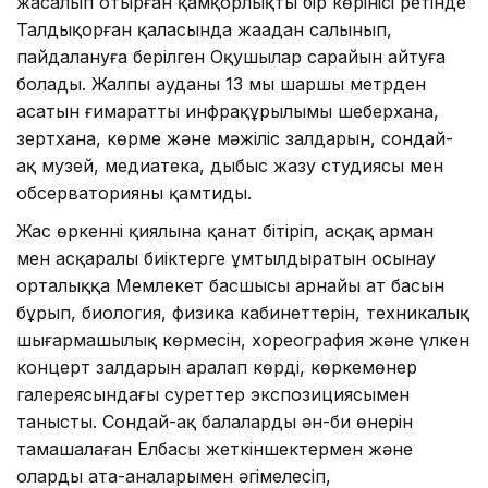
жасалып отырған қамқорлықтың бір көрінісі ретінде
Талдықорған қаласында жаңадан салынып,
пайдалануға берілген Оқушылар сарайын айтуға
болады. Жалпы ауданы 13 мың шаршы метрден
асатын ғимараттың инфрақұрылымы шеберхана,
зертхана, көрме және мәжіліс залдарын, сондай-
ақ музей, медиатека, дыбыс жазу студиясы мен
обсерваторияны қамтиды.
Жас өркеннің қиялына қанат бітіріп, асқақ арман
мен асқаралы биіктерге ұмтылдыратын осынау
орталыққа Мемлекет басшысы арнайы ат басын
бұрып, биология, физика кабинеттерін, техникалық
шығармашылық көрмесін, хореография және үлкен
концерт залдарын аралап көрді, көркемөнер
галереясындағы суреттер экспозициясымен
танысты. Сондай-ақ балалардың ән-би өнерін
тамашалаған Елбасы жеткіншектермен және
олардың ата-аналарымен әңгімелесіп,