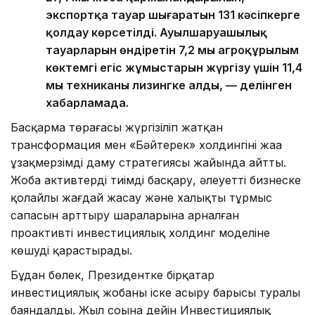
экспортқа тауар шығаратын 131 кәсіпкерге
қолдау көрсетілді. Ауылшаруашылық
тауарларын өндіретін 7,2 мың агроқұрылым
көктемгі егіс жұмыстарын жүргізу үшін 11,4
мың техниканы лизингке алды, — делінген
хабарламада.
Басқарма төрағасы жүргізіліп жатқан
трансформация мен «Бәйтерек» холдингінің жаңа
ұзақмерзімді даму стратегиясы жайында айтты.
Жоба активтерді тиімді басқару, әлеуетті бизнеске
қолайлы жағдай жасау және халықтың тұрмыс
сапасын арттыру шараларына арналған
проактивті инвестициялық холдинг моделіне
көшуді қарастырады.
Бұдан бөлек, Президентке бірқатар
инвестициялық жобаны іске асыру барысы туралы
баяндалды. Жыл соңына дейін Инвестициялық