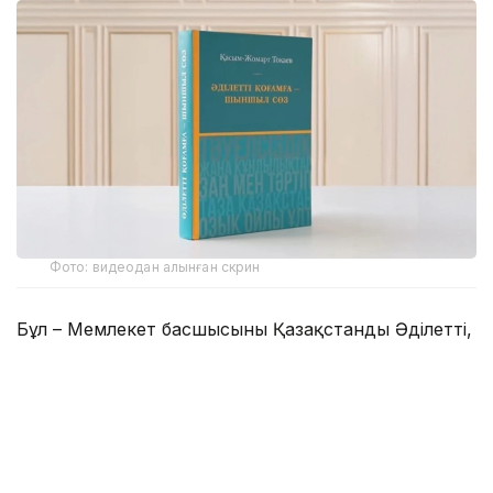
Фото: видеодан алынған скрин
Бұл – Мемлекет басшысының Қазақстанды Әділетті,
Қауіпсіз және Өркендеген елге айналдыруды
көздеген ұлы мұратының сөзбен көмкерілген
жиынтық бейнесі.
– Құрметті достар! Сөз қадірін түсінетін,
көкірегі ояу, зерделі қауымға айтар