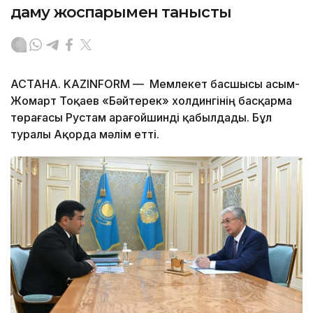
даму жоспарымен танысты
АСТАНА. KAZINFORM — Мемлекет басшысы Қасым-
Жомарт Тоқаев «Бәйтерек» холдингінің басқарма
төрағасы Рустам Қарағойшинді қабылдады. Бұл
туралы Ақорда мәлім етті.