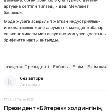
артуына септігін тигізеді, - деді Мемлекет
басшысы.
Өңірде жүзеге асырылып жатқан индустриялық-
инновациялық және әлеуметтік маңызды жобалар
ел экономикасы мен әлеуетіне мол үлес қосатыны
брифингте нақты айтылды.
Қазақстан Президенті
Елбасы
Білім
Білім және
без автора
Авторлар
17:07, 05 Тамыз 2026
Президент «Бәйтерек» холдингінің