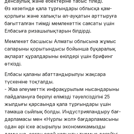
денсаулық және еңбектеріне табыс тіледі.
Өз кезегінде қала тұрғындары облысқа қам­
қорлығы және халықтың әл-ауқатын арттыруға
бағытталған тиімді мемлекеттік саясаты үшін
Елбасыға ризашылықтарын білдірді.
Мемлекет басшысы Алматы облысына жұмыс
сапарының қорытындысы бойынша бұқаралық
ақпарат құралдарының өкілдері үшін брифинг
өткізді.
Елбасы қаланың абаттандырылуы жақсара
түскеніне тоқталды.
- Жаңа әлеуметтік инфрақұрылым нысан­да­­рының
пайдалануға берілуі еліміздің тәуел­сіздігінің 25
жылдығы қарсаңында қала тұр­ғындары үшін
тамаша сыйлық болды. Индустрия­ландыру бағ­
дарламасы мен «Нұрлы жол» бағдарламасының
одан әрі іске асырылуы экономикамыздың
дамуына, соған орай халықтың тұрмыс деңгейінің