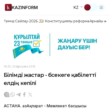
KAZINFORM
KZ
Сайлау-2026
Конституциялық реформа
Арнайы жо
Тренд:
16:25, 20 Қыркүйек 2016
Білімді жастар - бәсекеге қабілетті
елдің кепілі
АСТАНА. ҚазАқпарат - Мемлекет басшысы