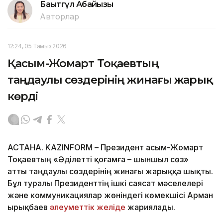
Бақытгүл Абайқызы
Авторлар
12:24, 05 Тамыз 2026
Қасым-Жомарт Тоқаевтың
таңдаулы сөздерінің жинағы жарық
көрді
АСТАНА. KAZINFORM – Президент Қасым-Жомарт
Тоқаевтың «Әділетті қоғамға – шыншыл сөз»
атты таңдаулы сөздерінің жинағы жарыққа шықты.
Бұл туралы Президенттің ішкі саясат мәселелері
және коммуникациялар жөніндегі көмекшісі Арман
Қырықбаев
әлеуметтік желіде
жариялады.