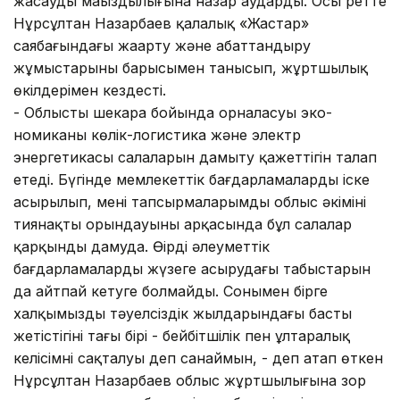
жасаудың маңыздылығына назар аударды. Осы ретте
Нұрсұлтан Назарбаев қалалық «Жастар»
саябағындағы жаңарту және абаттандыру
жұмыстарының барысымен танысып, жұртшылық
өкілдерімен кездесті.
- Облыстың шекара бойында орналасуы эко­
номиканың көлік-логистика және электр
энергетикасы салаларын дамыту қажеттігін талап
етеді. Бүгінде мемлекеттік бағдарламалардың іске
асырылып, менің тапсырмаларымды облыс әкімінің
тиянақты орындауының арқасында бұл салалар
қарқынды дамуда. Өңірдің әлеуметтік
бағдарламаларды жүзеге асырудағы табыстарын
да айтпай кетуге болмайды. Сонымен бірге
халқымыздың тәуелсіздік жылдарындағы басты
жетістігінің тағы бірі - бейбітшілік пен ұлтаралық
келісімнің сақталуы деп санаймын, - деп атап өткен
Нұрсұлтан Назарбаев облыс жұртшылығына зор