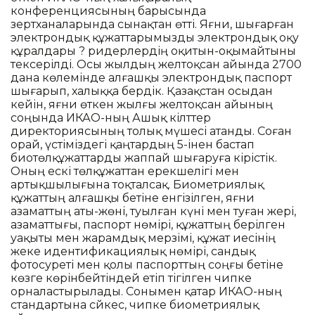
конференциясының барысында
зертханаларында сынақтан өтті. Яғни, шығарған
электрондық құжаттарымызды электрондық оқу
құралдары ? ридерлердің оқитын-оқымайтыны
тексерілді. Осы жылдың желтоқсан айында 2700
дана көлемінде алғашқы электрондық паспорт
шығарып, халыққа бердік. Қазақстан осыдан
кейін, яғни өткен жылғы желтоқсан айының
соңында ИКАО-ның Ашық кілттер
директориясының толық мүшесі атанды. Соған
орай, үстіміздегі қаңтардың 5-інен бастап
биотөлқұжаттарды жаппай шығаруға кірістік.
Оның ескі төлқұжаттан ерекшелігі мен
артықшылығына тоқталсақ. Биометриялық
құжаттың алғашқы бетіне енгізілген, яғни
азаматтың аты-жөні, туылған күні мен туған жері,
азаматтығы, паспорт нөмірі, құжаттың берілген
уақыты мен жарамдық мерзімі, құжат иесінің
жеке идентификациялық нөмірі, сандық
фотосуреті мен қолы паспорттың соңғы бетіне
көзге көрінбейтіндей етіп тігілген чипке
орналастырылады. Сонымен қатар ИКАО-ның
стандартына сәйкес, чипке биометриялық