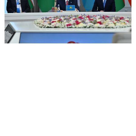
Фото: Ақорда
Мемлекет басшысы осы маңызды Шартқа
қосылғаны үшін Түрікменстан Президенті Сердар
Бердімұхамедовке алғыс айтты.
– Келесі кезең аталған құжат ережелерін
нақты іске асыру болуға тиіс деп
санаймын. Осыған байланысты достық пен
тату көршілікті одан әрі нығайтуға, сауда-
экономикалық, мәдени-гуманитарлық
қарым-қатынасты бекемдеуге