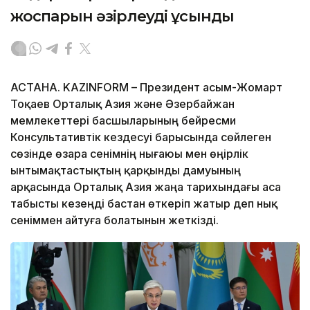
жоспарын әзірлеуді ұсынды
АСТАНА. KAZINFORM – Президент Қасым-Жомарт
Тоқаев Орталық Азия және Әзербайжан
мемлекеттері басшыларының бейресми
Консультативтік кездесуі барысында сөйлеген
сөзінде өзара сенімнің нығаюы мен өңірлік
ынтымақтастықтың қарқынды дамуының
арқасында Орталық Азия жаңа тарихындағы аса
табысты кезеңді бастан өткеріп жатыр деп нық
сеніммен айтуға болатынын жеткізді.