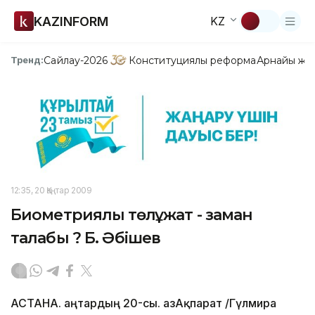
KAZINFORM
KZ
Сайлау-2026
Конституциялық реформа
Арнайы жо
Тренд:
12:35, 20 Қаңтар 2009
Биометриялық төлқұжат - заман
талабы ? Б. Әбішев
АСТАНА. Қаңтардың 20-сы. ҚазАқпарат /Гүлмира