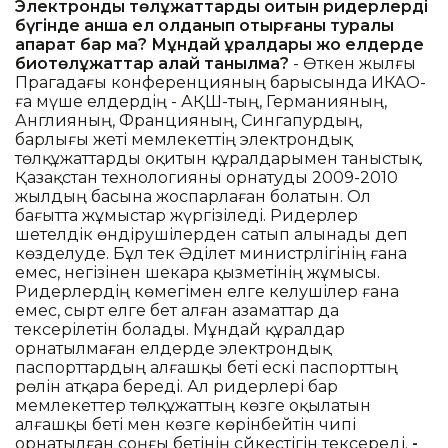
Электрондық төлқұжаттарды оқитын ридерлерді
бүгінде қанша ел қолданып отырғаны туралы
ақпарат бар ма? Мұндай құралдары жоқ елдерде
биотөлқұжаттар қалай танылмақ?
- Өткен жылғы
Прагадағы конференцияның барысында ИКАО-
ға мүше елдердің - АҚШ-тың, Германияның,
Англияның, Францияның, Сингапурдың,
барлығы жеті мемлекеттің электрондық
төлқұжаттарды оқитын құралдарымен таныстық.
Қазақстан технологияны орнатуды 2009-2010
жылдың басына жоспарлаған болатын. Ол
бағытта жұмыстар жүргізіледі. Ридерлер
шетелдік өндірушілерден сатып алынады деп
көзделуде. Бұл тек Әділет министрлігінің ғана
емес, негізінен шекара қызметінің жұмысы.
Ридерлердің көмегімен елге келушілер ғана
емес, сырт елге бет алған азаматтар да
тексерілетін болады. Мұндай құралдар
орнатылмаған елдерде электрондық
паспорттардың алғашқы беті ескі паспорттың
рөлін атқара береді. Ал ридерлері бар
мемлекеттер төлқұжаттың көзге оқылатын
алғашқы беті мен көзге көрінбейтін чипі
орнатылған соңғы бетінің сәйкестігін тексереді.
-