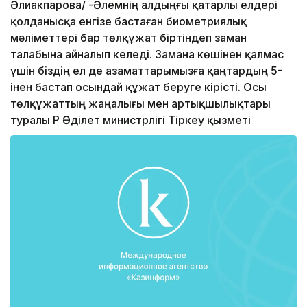
Әлиакпарова/ -Әлемнің алдыңғы қатарлы елдері
қолданысқа енгізе бастаған биометриялық
мәліметтері бар төлқұжат біртіндеп заман
талабына айналып келеді. Замана көшінен қалмас
үшін біздің ел де азаматтарымызға қаңтардың 5-
інен бастап осындай құжат беруге кірісті. Осы
төлқұжаттың жаңалығы мен артықшылықтары
туралы ҚР Әділет министрлігі Тіркеу қызметі