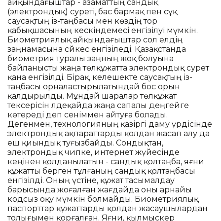
айқындағыштар - азаматтың сандық
(электрондық) суреті, бас бармақ пен сұқ
саусақтың із-таңбасы мен көздің тор
қабықшасының кескіндемесі енгізілуі мүмкін.
Биометриялық айқындағыштар сол елдің
заңнамасына сәйкес енгізіледі. Қазақстанда
биометрия туралы заңның жоқ болуына
байланысты жаңа төлқұжатта электрондық сурет
қана енгізілді. Бірақ, келешекте саусақтың із-
таңбасы орналастырылатындай бос орын
қалдырылды. Мұндай шаралар төлқұжат
тексерісін әлдеқайда жаңа сапалы деңгейге
көтереді деп сеніммен айтуға болады.
Дегенмен, технологияның қазіргі даму үрдісінде
электрондық ақпараттарды қолдан жасап алу да
еш қиындық туғызбайды. Сондықтан,
электрондық чипке, интернет жүйесінде
кеңінен қолданылатын - сандық қолтаңба, яғни
құжатты берген тұлғаның сандық қолтаңбасы
енгізілді. Оның үстіне, құжат тасымалдау
барысында жоғалған жағдайда оны арнайы
кодсыз оқу мүмкін болмайды. Биометриялық
паспорттар құжаттарды қолдан жасаушылардан
толығымен қорғалған. Яғни, қылмыскер