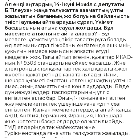
Ал енді қаңтардың 14-і күні Мәжіліс депутаты
Б.Тілеухан жаңа төлқұжатта азаматтың ұлты
жазылатын бағанның жоқ болуына байланысты
тиісті қаулыны қайта қарауды сұрап, Үкімет
басшысының атына сауал жолдады. Бұл
мәселеге қатысты не айта аласыз?
- Бұл
мәселеге қатысты ұзақ пікір таластыруға болады.
Әділет министрлігі жобаны енгізгенде ешкімнің
құқығын немесе намысын аяқасты етуді
көздеген жоқ. Тағы айтып өтемін, құжаттар ИКАО-
ның № 9303 стандартына сәйкес жасалды. Және
электрондық төлқұжаттар тек халықаралық жол
жүретін құжат ретінде ғана танылады. Яғни,
шекара қызметі сырттан келген қонақтың ұлтына
емес, оның азаматтығына көңіл аударады. Бізде
дүниежүзі елдері паспорттарының үлгісі
енгізілген атлас бар. Оның 1- томына енгізілген
жүз мемлекеттің тек үшеуінде ғана «ұлт» сөзі
енгізілген. Қалған мемлекеттерде, атап айтқанда
АҚШ, Англия, Германия, Франция, Польшада
және көптеген басқа елдерде ол жазылмайды.
ТМД елдерінде тек Өзбекстан және
Түрікменстанда ғана ұлты төлқұжатта жазылады.