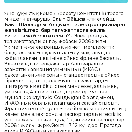
және құқықтық көмек көрсету комитетінің төраға
міндетін атқарушы
Бақыт Әбішев
әңгімелейді.
-
Бақыт Шалқарұлы! Алдымен, электронды ақпарат
жеткізгіштері бар төлқұжаттарға жалпы
сипаттама беріп өтсеңіз?
- Электрондық
төлқұжаттарды енгізу жобасы 2006 жылы
Үкіметтің «электрондық үкімет» мемлекеттік
бағдарламасын қалыптастыру мақсатында
қабылданған шешіміне сәйкес әзірлене бастады.
Электрондық төлқұжаттар Халықаралық
азаматтық авиация ұйымының (ИКАО)
рұқсатымен және соның стандарттарына сәйкес
әзірленетіндіктен, аталмыш төлқұжаттарды
шығаруға ниет білдірген мемлекет, алдымен,
ұйымның Ашық кілттер директориясына
мүшелікке өтуі тиіс. Сондықтан біз алдымен,
ИКАО-ның барлық талаптарын сақтай отырып,
Францияның «Sagem Securite» компаниясының
көмегімен электронды паспорттардың тестілік
үлгісін жасап шығардық. Одан кейін паспорттар
2008 жылғы қыркүйектің 7-12 күндері Прагада
өткен ИКАО-ның халықаралық