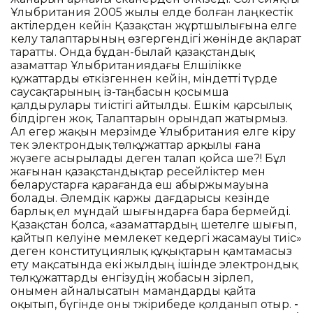
Ұлыбритания 2005 жылы елде болған лаңкестік
актілерден кейін Қазақстан жұртшылығына елге
келу талаптарының өзгергендігі жөнінде ақпарат
таратты. Онда бұдан-былай қазақстандық
азаматтар Ұлыбританиядағы Елшілікке
құжаттарды өткізгеннен кейін, міндетті түрде
саусақтарының із-таңбасын қосымша
қалдырулары тиістігі айтылды. Ешкім қарсылық
білдірген жоқ. Талаптарын орындап жатырмыз.
Ал егер жақын мерзімде Ұлыбритания елге кіру
тек электрондық төлқұжаттар арқылы ғана
жүзеге асырылады деген талап қойса ше?! Бұл
жағынан қазақстандықтар ресейліктер мен
беларустарға қарағанда еш абыржымауына
болады. Әлемдік қаржы дағдарысы кезінде
барлық ел мұндай шығындарға бара бермейді.
Қазақстан болса, «азаматтардың шетелге шығып,
қайтып келуіне мемлекет кедергі жасамауы тиіс»
деген конституциялық құқықтарын қамтамасыз
ету мақсатында екі жылдың ішінде электрондық
төлқұжаттарды енгізудің жобасын әзірлеп,
онымен айналысатын мамандарды қайта
оқытып, бүгінде оны тәжірибеде қолданып отыр.
-