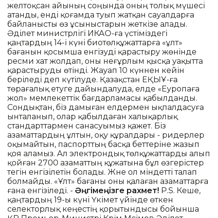
желтоқсан айының соңында оның толық мүшесі
атанды, енді қоғамда туып жатқан сауалдарға
байланысты өз ұсыныстарын жеткізе алады.
Әділет министрлігі ИКАО-ға үстіміздегі
қаңтардың 14-і күні биотөлқұжаттарға «ұлт»
бағанын қосымша енгізуді қарастыру жөнінде
ресми хат жолдап, оны неғұрлым қысқа уақытта
қарастыруды өтінді. Жауап 10 күннен кейін
беріледі деп күтілуде. Қазақстан ЕҚЫҰ-ға
төрағалық етуге дайындалуда, елде «Еуропаға
жол» мемлекеттік бағдарламасы қабылданды.
Сондықтан, біз дамыған елдермен ықпалдасуға
ынталанып, олар қабылдаған халықарлық
стандарттармен санасуымыз қажет. Біз
азаматтардың ұлтын, оқу құралдары - ридерлер
оқымайтын, паспорттың басқа беттеріне жазып
қоя аламыз. Ал электрондық төлқұжаттарды алып
қойған 2700 азаматтың құжатына бұл өзгерістер
тегін енгізілетін болады. Және ол міндетті талап
болмайды. «Ұлт» бағаны оны қалаған азаматтарға
ғана енгізіледі. -
Әңгімеңізге рахмет!
P.S. Кеше,
қаңтардың 19-ы күні Үкімет үйінде өткен
селекторлық кеңестің қорытындысы бойынша