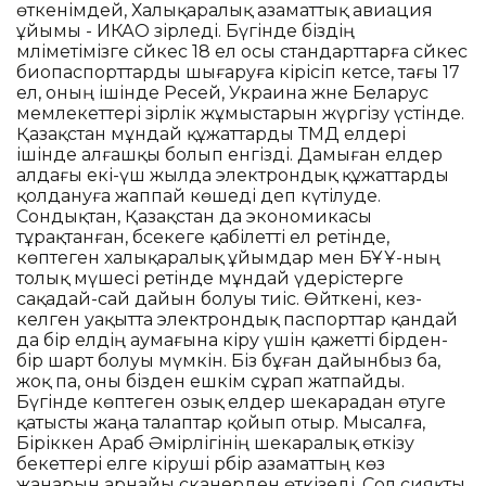
өткенімдей, Халықаралық азаматтық авиация
ұйымы - ИКАО әзірледі. Бүгінде біздің
мәліметімізге сәйкес 18 ел осы стандарттарға сәйкес
биопаспорттарды шығаруға кірісіп кетсе, тағы 17
ел, оның ішінде Ресей, Украина және Беларус
мемлекеттері әзірлік жұмыстарын жүргізу үстінде.
Қазақстан мұндай құжаттарды ТМД елдері
ішінде алғашқы болып енгізді. Дамыған елдер
алдағы екі-үш жылда электрондық құжаттарды
қолдануға жаппай көшеді деп күтілуде.
Сондықтан, Қазақстан да экономикасы
тұрақтанған, бәсекеге қабілетті ел ретінде,
көптеген халықаралық ұйымдар мен БҰҰ-ның
толық мүшесі ретінде мұндай үдерістерге
сақадай-сай дайын болуы тиіс. Өйткені, кез-
келген уақытта электрондық паспорттар қандай
да бір елдің аумағына кіру үшін қажетті бірден-
бір шарт болуы мүмкін. Біз бұған дайынбыз ба,
жоқ па, оны бізден ешкім сұрап жатпайды.
Бүгінде көптеген озық елдер шекарадан өтуге
қатысты жаңа талаптар қойып отыр. Мысалға,
Біріккен Араб Әмірлігінің шекаралық өткізу
бекеттері елге кіруші әрбір азаматтың көз
жанарын арнайы сканерден өткізеді. Сол сияқты