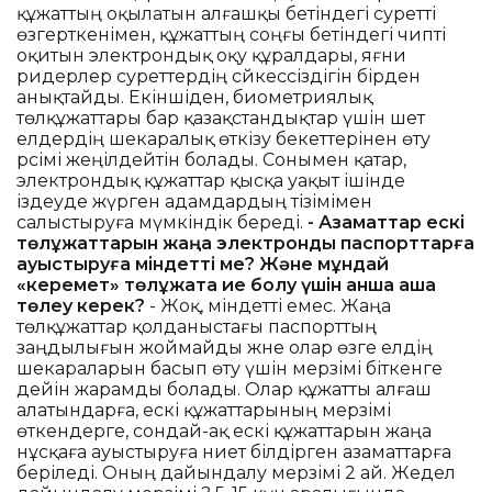
құжаттың оқылатын алғашқы бетіндегі суретті
өзгерткенімен, құжаттың соңғы бетіндегі чипті
оқитын электрондық оқу құралдары, яғни
ридерлер суреттердің сәйкессіздігін бірден
анықтайды. Екіншіден, биометриялық
төлқұжаттары бар қазақстандықтар үшін шет
елдердің шекаралық өткізу бекеттерінен өту
рәсімі жеңілдейтін болады. Сонымен қатар,
электрондық құжаттар қысқа уақыт ішінде
іздеуде жүрген адамдардың тізімімен
салыстыруға мүмкіндік береді.
- Азаматтар ескі
төлқұжаттарын жаңа электрондық паспорттарға
ауыстыруға міндетті ме? Және мұндай
«керемет» төлқұжатқа ие болу үшін қанша ақша
төлеу керек?
- Жоқ, міндетті емес. Жаңа
төлқұжаттар қолданыстағы паспорттың
заңдылығын жоймайды және олар өзге елдің
шекараларын басып өту үшін мерзімі біткенге
дейін жарамды болады. Олар құжатты алғаш
алатындарға, ескі құжаттарының мерзімі
өткендерге, сондай-ақ ескі құжаттарын жаңа
нұсқаға ауыстыруға ниет білдірген азаматтарға
беріледі. Оның дайындалу мерзімі 2 ай. Жедел