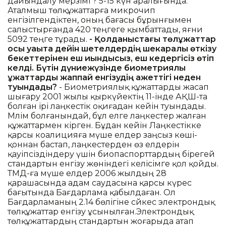
дайындалу мерзімі ? 5-15 күн аралығында.
Аталмыш төлқұжаттарға микрочип
енгізілгендіктен, оның бағасы бұрынғымен
салыстырғанда 420 теңгеге қымбаттады, яғни
5092 теңге тұрады.
- Қолданыстағы төлқұжаттар
осы уақытқа дейін шетелдердің шекаралық өткізу
бекеттерінен еш қиындықсыз, еш кедергісіз өтіп
келді. Бүтін дүниежүзінде биометриялық
құжаттарды жаппай енгізудің қажеттігі неден
туындады?
- Биометриялық құжаттарды жасап
шығару 2001 жылы қыркүйектің 11-інде АҚШ-та
болған ірі лаңкестік оқиғадан кейін туындады.
Мәлім болғанындай, бұл елге лаңкестер жалған
құжаттармен кірген. Бұдан кейін Лаңкестікке
қарсы коалицияға мүше елдер заңсыз көші-
қоннан бастап, лаңкестерден өз елдерін
қауіпсіздіндеру үшін биопаспорттардың бірегей
стандартын енгізу жөніндегі келісімге қол қойды.
ТМД-ға мүше елдер 2006 жылдың 28
қарашасында адам саудасына қарсы күрес
бағытында Бағдарлама қабылдаған. Ол
Бағдарламаның 2.14 бөлігіне сәйкес электрондық
төлқұжаттар енгізу ұсынылған.Электрондық
төлқұжаттардың стандартын жоғарыда атап