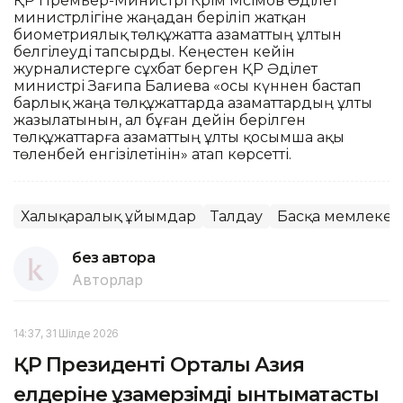
ҚР Премьер-Министрі Кәрім Мәсімов Әділет
министрлігіне жаңадан беріліп жатқан
биометриялық төлқұжатта азаматтың ұлтын
белгілеуді тапсырды. Кеңестен кейін
журналистерге сұхбат берген ҚР Әділет
министрі Зағипа Балиева «осы күннен бастап
барлық жаңа төлқұжаттарда азаматтардың ұлты
жазылатынын, ал бұған дейін берілген
төлқұжаттарға азаматтың ұлты қосымша ақы
төленбей енгізілетінін» атап көрсетті.
Халықаралық ұйымдар
Талдау
Басқа мемлекетт
без автора
Авторлар
14:37, 31 Шілде 2026
ҚР Президенті Орталық Азия
елдеріне ұзақмерзімді ынтымақтастық