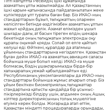
Тіпті көпұлтты Ресейдің ішкі құжатында
азаматтың ұлты жазылмайды. Ал Қазақстанның
ішкі қарым-қатынасында пайдаланылатын жеке
куәліктерде ұлт туралы баған бар. Біз ИКАО-ның
стандарттарын бұзып, төлқұжаттың олармен
келісілген бетінде өздігімізбен азаматтың ұлтын
жазып қойдық делік. Азамат елімізден ұшып
шығады-дағы, ат басын тіреген елдің шекара
бекетінде оның төлқұжатын электронды оқу
құралы оқымай қояды. Солай ол елге қайтып
келуші еді. Өйткені, құралдар да аталмыш
ұйымның стандарттарына негізделген. Қазақстан
бұған дейін ИКАО-ға азаматтық авиация саласы
бойынша мүше болып келді. ИКАО-ға мүше
болмасақ, біздің ұшақтарымызды бірде-бір
халықаралық әуежай қабылдамайтын еді.
Республиканың әуекомпаниялары да ИКАО-ның
стандарттары бойынша жұмыс атқарып отыр. Біз
ұйым бекіткен биометриялық төлқұжаттар
стандартына қатысты қандайда бір ұсыныс-
пікірлерімізді білдіру үшін, алдымен оның Ашық
кілттер директориясының толық мүшелігіне
өтуіміз керек болды. Жоғарыда атап өттім,
Қазақстан міндетті процедураларды орындады,