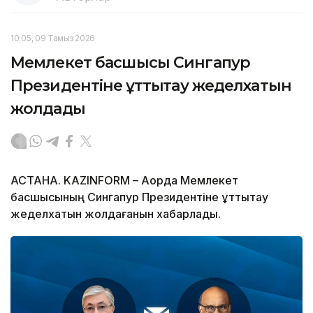
10:05, 09 Тамыз 2026
Мемлекет басшысы Сингапур
Президентіне құттықтау жеделхатын
жолдады
АСТАНА. KAZINFORM – Ақорда Мемлекет
басшысының Сингапур Президентіне құттықтау
жеделхатын жолдағанын хабарлады.