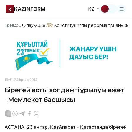
KAZINFORM
KZ
Сайлау-2026
Конституциялық реформа
Арнайы жо
Тренд:
18:41, 23 Қаңтар 2013
Бірегей астық холдингі құрылуы қажет
- Мемлекет басшысы
АСТАНА. 23 қаңтар. ҚазАқпарат - Қазақстанда бірегей