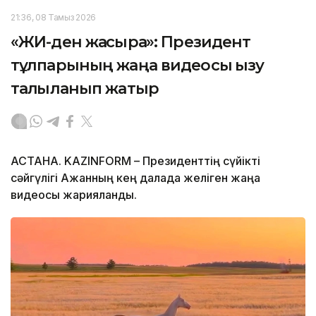
21:36, 08 Тамыз 2026
«ЖИ-ден жақсырақ»: Президент
тұлпарының жаңа видеосы қызу
талқыланып жатыр
АСТАНА. KAZINFORM – Президенттің сүйікті
сәйгүлігі Ақжанның кең далада желіген жаңа
видеосы жарияланды.