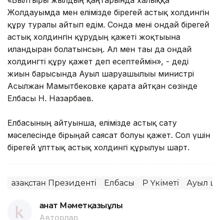
Жолдауымда мен елімізде бірегей астық холдингін
құру туралы айтып едім. Сонда мені ондай бірегей
астық холдингін құрудың қажеті жоқтығына
иландырған болатынсың. Ал мен тағы да ондай
холдингті құру қажет деп есептеймін», - деді
жиын барысында Ауыл шаруашылығы министрі
Асылжан Мамытбековке қарата айтқан сөзінде
Елбасы Н. Назарбаев.
Елбасының айтуынша, елімізде астық сату
мәселесінде бірыңғай саясат болуы қажет. Сол үшін
бірегей ұлттық астық холдингі құрылуы шарт.
Қазақстан Президенті
Елбасы
ҚР Үкіметі
Ауыл ш
Қанат Мәметқазыұлы
Авторлар