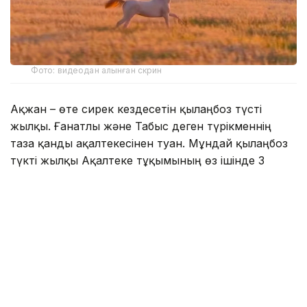
Фото: видеодан алынған скрин
Ақжан – өте сирек кездесетін қылаңбоз түсті
жылқы. Ғанатлы және Табыс деген түрікменнің
таза қанды ақалтекесінен туған. Мұндай қылаңбоз
түкті жылқы Ақалтеке тұқымының өз ішінде 3
пайызға жетпейді.
Сол себепті әлемде де,
әлеуметтік желіде
де
Ақжанның даңқы кең тарады.
Дала төсіндегі видеоны 2 миллионнан астам
оқырманы бар танымал блогер Дастан
Мұхаметрахым парақшасында
жариялады.
– Жасанды интеллектіден жақсырақ. Себебі