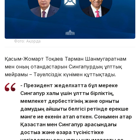
Фото: Ақорда
Қасым-Жомарт Тоқаев Тарман Шанмугаратнам
мен оның отандастарын Сингапурдың ұлттық
мейрамы – Тәуелсіздік күнімен құттықтады.
- Президент жеделхатта бұл мереке
Сингапур халқы үшін ұлттық бірліктің,
мемлекет дербестігінің және орнықты
дамудың айшықты белгісі ретінде ерекше
мәнге ие екенін атап өткен. Сонымен қатар
Қазақстан мен Сингапур арасындағы
достыққа және өзара түсіністікке