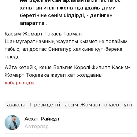
негізделген сан қырлы ынтымақтастық қос
халықтың игілігі жолында ұдайы дами
беретініне сенім білдірді, - делінген
ақпаратта..
Қасым-Жомарт Тоқаев Тарман
Шанмугаратнамның жауапты қызметіне толайым
табыс, ал достас Сингапур халқына құт-береке
тіледі.
Айта кетейік, кеше Бельгия Королі Филипп Қасым-
Жомарт Тоқаевқа жауап хат жолдағаны
хабарланды
.
Қазақстан Президенті
Қасым-Жомарт Тоқаев
Құтты
Асхат Райқұл
Авторлар