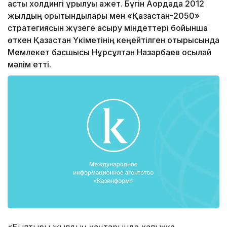
астық холдингі құрылуы қажет. Бүгін Ақордада 2012
жылдың қорытындылары мен «Қазақстан-2050»
стратегиясын жүзеге асыру міндеттері бойынша
өткен Қазақстан Үкіметінің кеңейтілген отырысында
Мемлекет басшысы Нұрсұлтан Назарбаев осылай
мәлім етті.
«Былтырғы жылдың қаңтарында халыққа