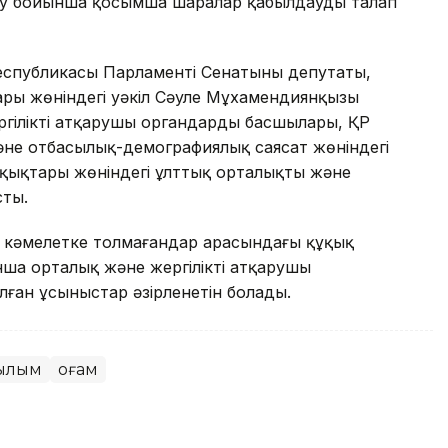
лу бойынша қосымша шаралар қабылдауды талап
спубликасы Парламенті Сенатының депутаты,
ары жөніндегі уәкіл Сәуле Мұхамендиянқызы
гілікті атқарушы органдардың басшылары, ҚР
әне отбасылық-демографиялық саясат жөніндегі
қықтары жөніндегі ұлттық орталықтың және
сты.
кәмелетке толмағандар арасындағы құқық
ша орталық және жергілікті атқарушы
лған ұсыныстар әзірленетін болады.
ғылым
Қоғам