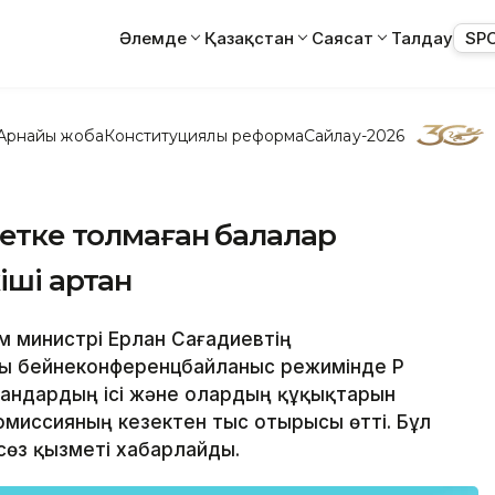
Әлемде
Қазақстан
Саясат
Талдау
SP
Арнайы жоба
Конституциялық реформа
Сайлау-2026
летке толмаған балалар
ші артқан
ым министрі Ерлан Сағадиевтің
лы бейнеконференцбайланыс режимінде ҚР
ғандардың ісі және олардың құқықтарын
омиссияның кезектен тыс отырысы өтті. Бұл
өз қызметі хабарлайды.