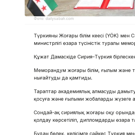
Фото: dailysabah.com
Түркияның Жоғары білім кеңесі (YÖK) мен
министрлігі өзара түсіністік туралы мем
Құжат Дамаскіде Сирия–Түркия бірлескен
Меморандум жоғары білім, ғылым және 
нығайтуды да қамтиды.
Тараптар академиялық алмасуды дамытуға
қосуға және ғылыми жобаларды жүзеге ас
Сондай-ақ сириялық жоғары оқу орынд
қолдау көрсетіліп, дипломдарды өзара т
Бұдан бөлек, келісімге сәйкес Түркия м