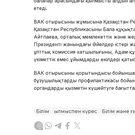
балалар арасындағы қылмыстың алдын а
етеді.
ВАК отырысының жұмысына Қазақстан Ре
Қазақстан Республикасының Бала құқықт
Айтпаева, орталық мемлекеттік және жер
Президенті жанындағы Әйелдер істері ж
ұлттық комиссия хатшылығының, Адам құ
үкіметтік емес ұйымдардың өкілдері қаты
ВАК отырысының қорытындысы бойынша 
бұзушылықтардың профилактикасы бойын
органдардың қызметін күшейтуге бағытта
Білім
Қылмыспен күрес
Білім және 