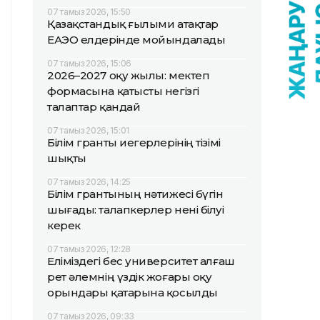
07 тамыз 2026, 15:50
Қазақстандық ғылыми атақтар
ЕАЭО елдерінде мойындалады
07 тамыз 2026, 15:06
2026–2027 оқу жылы: мектеп
формасына қатысты негізгі
талаптар қандай
07 тамыз 2026, 15:01
Білім гранты иегерлерінің тізімі
шықты
07 тамыз 2026, 14:25
Білім грантының нәтижесі бүгін
шығады: талапкерлер нені білуі
керек
07 тамыз 2026, 12:28
Еліміздегі бес университет алғаш
рет әлемнің үздік жоғары оқу
орындары қатарына қосылды
07 тамыз 2026, 09:33