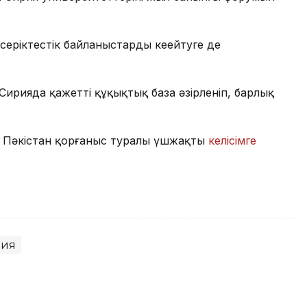
серіктестік байланыстарды кеңейтуге де
Сирияда қажетті құқықтық база әзірленіп, барлық
е Пәкістан қорғаныс туралы үшжақты
келісімге
рия