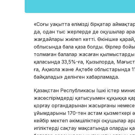
«Соңғы уақытта еліміздің бірқатар аймақ
да, одан тыс жерлерде де оқушылар ара
жағдайлары жиілеп кетті. Өкінішке қара
облысында бала қаза болды. Өңірлер бо
толмаған балалар жасаған қылмыстарды
қаласында 33,5%-ға, Қызылорда, Маңғыс
ға, Ақмола және Ақтөбе облыстарында 11
байқалады» делінген хабарламада.
Қазақстан Республикасы Ішкі істер минис
жасөспірімдердің қатысуымен құқыққа қа
қорғау органдарынан жасырғаны немесе д
ұйымдарының 170-тен астам қызметкері ә
кейбір мектеп әкімшіліктері оқушылар а
игіліктерді сақтау мақсатында оларды 