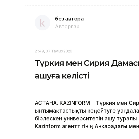
без автора
Авторлар
21:49, 07 Тамыз 2026
Түркия мен Сирия Дамаск
ашуға келісті
АСТАНА. KAZINFORM – Түркия мен Сир
ынтымақтастықты кеңейтуге уағдалас
бірлескен университетін ашу туралы
Kazinform агенттігінің Анкарадағы менш