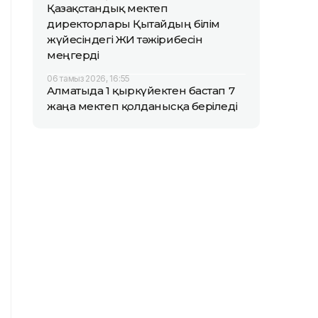
Қазақстандық мектеп
директорлары Қытайдың білім
жүйесіндегі ЖИ тәжірибесін
меңгерді
06 тамыз 2026, 16:55
Алматыда 1 қыркүйектен бастап 7
жаңа мектеп қолданысқа беріледі