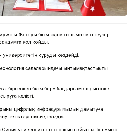
 Сирияның Жоғары білім және ғылыми зерттеулер
орандумға қол қойды.
 университетін құруды көздейді.
технология салаларындағы ынтымақтастықты
, бірлескен білім беру бағдарламаларын іске
ыруға келісті.
арының цифрлық инфрақұрылымын дамытуға
ану тетіктері пысықталады.
ен Сирия университеттерінің жыл сайынғы форумын