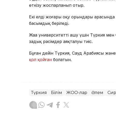
өткізу жоспарланып отыр.
Екі елдің жоғары оқу орындары арасында 
басымдық беріледі.
Жаңа университетті ашу үшін Түркия мен 
заңдық рәсімдер аяқталуы тиіс.
Бұған дейін Түркия, Сауд Арабиясы жән
қол қойған
болатын.
Түркия
Білім
ЖОО-лар
Әлем
Си