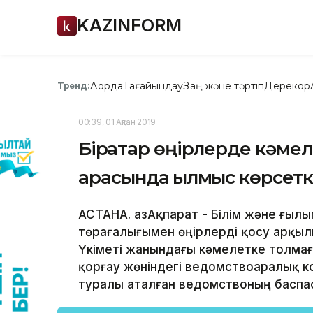
KAZINFORM
Ақорда
Тағайындау
Заң және тәртіп
Дерекқор
Тренд:
00:39, 01 Ақпан 2019
Бірқатар өңірлерде кәме
арасында қылмыс көрсеткі
АСТАНА. ҚазАқпарат - Білім және ғыл
төрағалығымен өңірлерді қосу арқы
Үкіметі жанындағы кәмелетке толма
қорғау жөніндегі ведомствоаралық к
туралы аталған ведомствоның баспас