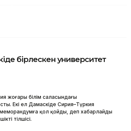
іде бірлескен университет
ия жоғары білім саласындағы
ты. Екі ел Дамаскіде Сирия–Түркия
 меморандумға қол қойды, деп хабарлайды
ікті тілшісі.