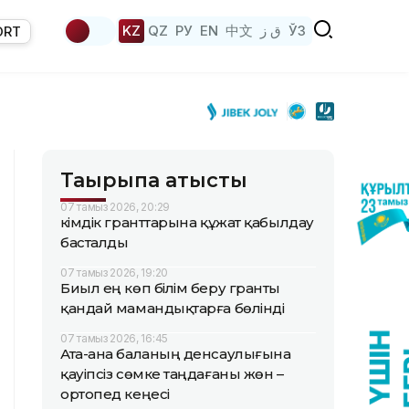
KZ
QZ
РУ
EN
中文
ق ز
ЎЗ
ORT
Тақырыпқа қатысты
07 тамыз 2026, 20:29
Әкімдік гранттарына құжат қабылдау
басталды
07 тамыз 2026, 19:20
Биыл ең көп білім беру гранты
қандай мамандықтарға бөлінді
07 тамыз 2026, 16:45
Ата-ана баланың денсаулығына
қауіпсіз сөмке таңдағаны жөн –
ортопед кеңесі