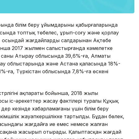
тарында білім беру ұйымдарының қабырғаларында
сында топтық төбелес, ұрып-соғу және қорлау
й, осындай жағдайлардың салдарынан Ақтөбе
йынша 2017 жылмен салыстырғанда кәмелетке
ң саны Атырау облысында 39,6%-ға, Алматы
тау облыстарында және Астана қаласында 18%-
%-ға, Түркістан облысында 7,8%-ға өскені
трлігінің ақпараты бойынша, 2018 жылы
рсы іс-әрекеттер жасау фактілері туралы Құқық
ер кезінде хабарламағаны үшін білім беру
кімшілік жауапкершілікке тартылды. Бұдан бөлек,
расындағы жағдайға ие емес немесе жалған
қасақана жасырып отырады. Қалыптасқан жағдай