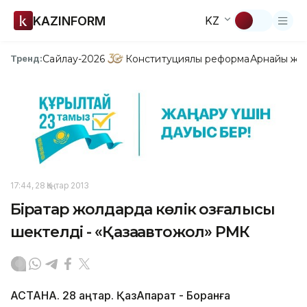
KAZINFORM
KZ
Сайлау-2026
Конституциялық реформа
Арнайы жо
Тренд:
17:44, 28 Қаңтар 2013
Бірқатар жолдарда көлік қозғалысы
шектелді - «Қазақавтожол» РМК
АСТАНА. 28 қаңтар. ҚазАқпарат - Боранға