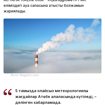
еліміздегі ауа сапасына қатысты болжамын
жариялады.
Фото: Magnific.com
5 тамызда қолайсыз метеорологиялық
жағдайлар Ақтөбе қалаласында күтіледі, –
делінген хабарламада.