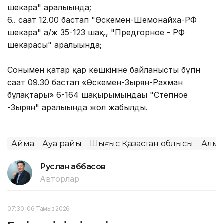
шекара" аралығында;
6.. сағат 12.00 бастап "Өскемен-Шемонайха-РФ
шекара" а/ж 35-123 шақ., "Предгорное - РФ
шекарасы" аралығында;
Сонымен қатар қар көшкініне байланысты бүгін
сағат 09.30 бастап «Өскемен-Зырян-Рахман
бұлақтары» 6-164 шақырымындағы "Степное
-Зырян" аралығында жол жабылды.
Аймақ
Ауа райы
Шығыс Қазақстан облысы
Алма
Руслан Ғаббасов
Авторлар
07:30, 06 Тамыз 2026