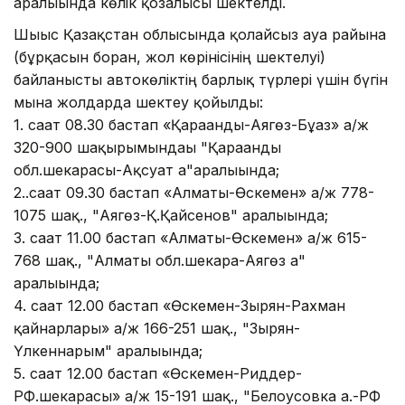
аралығында көлік қозғалысы шектелді.
Шығыс Қазақстан облысында қолайсыз ауа райына
(бұрқасын боран, жол көрінісінің шектелуі)
байланысты автокөліктің барлық түрлері үшін бүгін
мына жолдарда шектеу қойылды:
1. сағат 08.30 бастап «Қарағанды-Аягөз-Бұғаз» а/ж
320-900 шақырымындағы "Қарағанды
обл.шекарасы-Ақсуат а"аралығында;
2..сағат 09.30 бастап «Алматы-Өскемен» а/ж 778-
1075 шақ., "Аягөз-Қ.Қайсенов" аралығында;
3. сағат 11.00 бастап «Алматы-Өскемен» а/ж 615-
768 шақ., "Алматы обл.шекара-Аягөз а"
аралығында;
4. сағат 12.00 бастап «Өскемен-Зырян-Рахман
қайнарлары» а/ж 166-251 шақ., "Зырян-
Үлкеннарым" аралығында;
5. сағат 12.00 бастап «Өскемен-Риддер-
РФ.шекарасы» а/ж 15-191 шақ., "Белоусовка а.-РФ