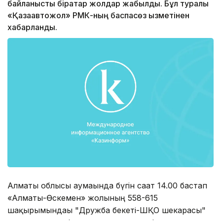
байланысты бірқатар жолдар жабылды. Бұл туралы
«Қазақавтожол» РМК-ның баспасөз қызметінен
хабарланды.
Алматы облысы аумағында бүгін сағат 14.00 бастап
«Алматы-Өскемен» жолының 558-615
шақырымындағы "Дружба бекеті-ШҚО шекарасы"