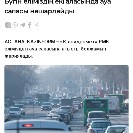
Бүгін еліміздің екі қаласында ауа
сапасы нашарлайды
АСТАНА. KAZINFORM – «Қазгидромет» РМК
еліміздегі ауа сапасына қатысты болжамын
жариялады.