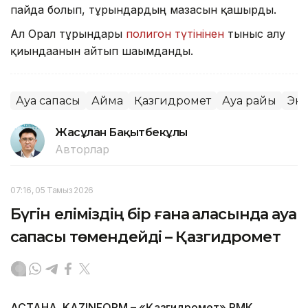
пайда болып, тұрғындардың мазасын қашырды.
Ал Орал тұрғындары
полигон түтінінен
тыныс алу
қиындағанын айтып шағымданды.
Ауа сапасы
Аймақ
Қазгидромет
Ауа райы
Эк
Жасұлан Бақытбекұлы
Авторлар
07:16, 05 Тамыз 2026
Бүгін еліміздің бір ғана қаласында ауа
сапасы төмендейді – Қазгидромет
АСТАНА. KAZINFORM – «Қазгидромет» РМК