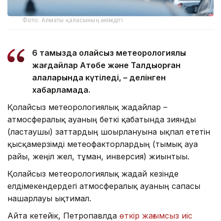
Фото: Алматы қаласының әкімдігі
6 тамызда қолайсыз метеорологиялық
жағдайлар Ақтөбе және Талдықорған
қалаларында күтіледі, – делінген
хабарламада.
Қолайсыз метеорологиялық жағдайлар –
атмосфералық ауаның беткі қабатында зиянды
(ластаушы) заттардың шоғырлануына ықпал ететін
қысқамерзімді метеофакторлардың (тымық ауа
райы, жеңіл жел, тұман, инверсия) жиынтығы.
Қолайсыз метеорологиялық жағдай кезінде
елдімекендердегі атмосфералық ауаның сапасы
нашарлауы ықтимал.
Айта кетейік, Петропавлда
өткір жағымсыз иіс