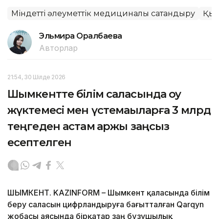
Міндетті әлеуметтік медициналық сақтандыру
Қы
Эльмира Оралбаева
Авторлар
21:54, 30 Шілде 2026
Шымкентте білім саласында оқу
жүктемесі мен үстемақыларға 3 млрд
теңгеден астам қаржы заңсыз
есептелген
ШЫМКЕНТ. KAZINFORM – Шымкент қаласында білім
беру саласын цифрландыруға бағытталған Qarqyn
жобасы аясында бірқатар заң бұзушылық