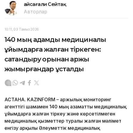
Ғайсағали Сейтақ
Авторлар
10:11, 03 Тамыз 2026
140 мың адамды медициналық
ұйымдарға жалған тіркеген:
сақтандыру қорынан қаржы
жымқырғандар ұсталды
АСТАНА. KAZINFORM – Қаржылық мониторинг
агенттігі шамамен 140 мың азаматты медициналық
ұйымдарға жалған тіркеу және көрсетілмеген
медициналық қызметтер туралы жалған мәлімет
енгізу арқылы Әлеуметтік медициналық