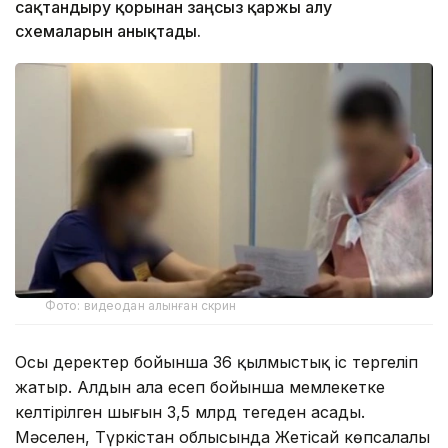
сақтандыру қорынан заңсыз қаржы алу
схемаларын анықтады.
Фото: видеодан алынған скрин
Осы деректер бойынша 36 қылмыстық іс тергеліп
жатыр. Алдын ала есеп бойынша мемлекетке
келтірілген шығын 3,5 млрд теңгеден асады.
Мәселен, Түркістан облысында Жетісай көпсалалы