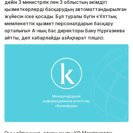
дейін 3 министрлік пен 3 облыстың әкімдігі
қызметкерлерді басқарудың автоматтандырылған
жүйесін іске қосады. Бұл туралы бүгін «Ұлттық
мемлекеттік қызмет персоналдарын басқару
орталығы» АҚ-ның бас директоры Бану Нұрғазиева
айтты, деп хабарлайды ҚазАқпарат тілшісі.
Оның айтуынша, өткен жылы ҚР Мемлекеттік