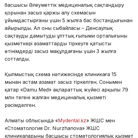
басшысы Әлеуметтік медициналық сақтандыру
қорынан заңсыз қаржы алу схемасын
ұйымдастырғаны үшін 5 жылға бас бостандығынан
айырылды. Ал оның сыбайласы – Денсаулық
сақтауды дамытудың ұлттық ғылыми орталығының
қызметкері азаматтарды тіркеуге қатысты
өтінімдерді заңсыз мақұлдағаны үшін 3 жылға
сотталды.
Қылмыстық схема нәтижесінде клиникаға 15
мыңнан астам азамат заңсыз тіркелген. Сонымен
қатар «Damu Med» ақпараттық жүйесі арқылы 79
млн теңгенің жалған медициналық қызметі
рәсімделген.
Алматы облысында «
Mydental.kz
» ЖШС мен
«Стоматология Dr. Nurzhanova» ЖШС
клиникаларының басшысы стоматологиялық қызмет