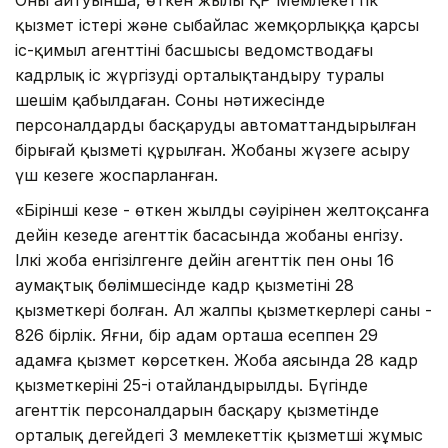
қызмет істері және сыбайлас жемқорлыққа қарсы
іс-қимыл агенттінің басшысы ведомстводағы
кадрлық іс жүргізуді орталықтандыру туралы
шешім қабылдаған. Соның нәтижесінде
персоналдарды басқарудың автоматтандырылған
бірыңғай қызметі құрылған. Жобаны жүзеге асыру
үш кезеңге жоспарланған.
«Бірінші кезең - өткен жылдың сәуірінен желтоқсанға
дейін кезеңде агенттік басасында жобаны енгізу.
Ілкі жоба енгізілгенге дейін агенттік пен оның 16
аумақтық бөлімшесінде кадр қызметінің 28
қызметкері болған. Ал жалпы қызметкерлері саны -
826 бірлік. Яғни, бір адам орташа есеппен 29
адамға қызмет көрсеткен. Жоба аясында 28 кадр
қызметкерінің 25-і оңтайландырылды. Бүгінде
агенттік персоналдарын басқару қызметінде
орталық деңгейдегі 3 мемлекеттік қызметші жұмыс