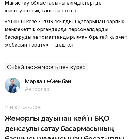
Маңғыстау облыстарының әкімдіктері де
қызығушылық танытып отыр.
«Үшінші кезең - 2019 жылдың 1 қаңтарынан барлық
мемлекеттік органдарда персоналдарды
басқарудың автоматтандырылған бірыңғай қызметі
жобасын тарату», - деді ол.
Сыбайлас жемқорлықпен күрес
Марлан Жиембай
Авторлар
14:14, 07 Тамыз 2026
Жемқорлық дауынан кейін БҚО
денсаулық сақтау басқармасының
басшысы жұмысынан босатылды