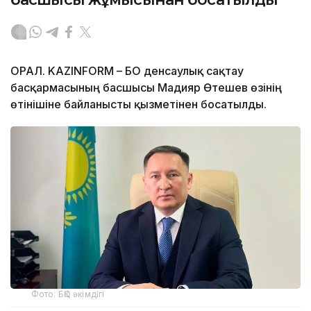
ОРАЛ. KAZINFORM – БҚО денсаулық сақтау
басқармасының басшысы Мадияр Өтешев өзінің
өтінішіне байланысты қызметінен босатылды.
Фото: БҚО әкімдігі