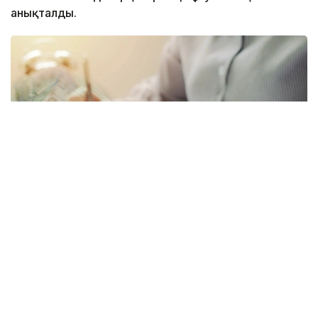
анықталды.
Коллаж: Kazinform/ Canva
Цифрлық талдау нәтижесінде еңбекақы төлеу
жүйесі мен балалар контингентін есепке алу
кезіндегі сәйкессіздіктер және қайталанатын