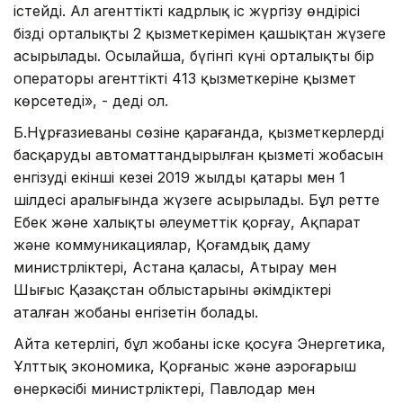
істейді. Ал агенттіктің кадрлық іс жүргізу өндірісі
біздің орталықтың 2 қызметкерімен қашықтан жүзеге
асырылады. Осылайша, бүгінгі күні орталықтың бір
операторы агенттіктің 413 қызметкеріне қызмет
көрсетеді», - деді ол.
Б.Нұрғазиеваның сөзіне қарағанда, қызметкерлерді
басқарудың автоматтандырылған қызметі жобасын
енгізудің екінші кезеңі 2019 жылдың қаңтары мен 1
шілдесі аралығында жүзеге асырылады. Бұл ретте
Еңбек және халықты әлеуметтік қорғау, Ақпарат
және коммуникациялар, Қоғамдық даму
министрліктері, Астана қаласы, Атырау мен
Шығыс Қазақстан облыстарының әкімдіктері
аталған жобаны енгізетін болады.
Айта кетерлігі, бұл жобаны іске қосуға Энергетика,
Ұлттық экономика, Қорғаныс және аэроғарыш
өнеркәсібі министрліктері, Павлодар мен