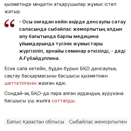
қызметінде міндетін атқарушылар жұмыс істеп
жатыр.
- Осы оқиғадан кейін өңірде денсаулық сақтау
саласында сыбайлас жемқорлықтың алдын
алу бағытында барлық медицина
ұйымдарында түсінік жұмыстары
жүргізіліп, арнайы семинар өткізілді, - деді
А.Ғұбайдуллина.
Еске сала кетейік, бұдан бұрын БҚО денсаулық
сақтау басқармасының басшысы қызметінен
шеттетілгенін
жазған едік.
Сондай-ақ БҚО-да пара алған аудандық аурухана
басшысы үш жылға
сотталды.
Батыс Қазақстан облысы
Сыбайлас жемқорлықпен 