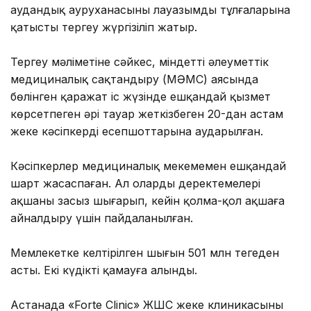
аудандық ауруханасының лауазымды тұлғаларына
қатысты тергеу жүргізіліп жатыр.
Тергеу мәліметіне сәйкес, міндетті әлеуметтік
медициналық сақтандыру (МӘМС) аясында
бөлінген қаражат іс жүзінде ешқандай қызмет
көрсетпеген әрі тауар жеткізбеген 20-дан астам
жеке кәсіпкердің есепшоттарына аударылған.
Кәсіпкерлер медициналық мекемемен ешқандай
шарт жасаспаған. Ал олардың деректемелері
ақшаны заңсыз шығарып, кейін қолма-қол ақшаға
айналдыру үшін пайдаланылған.
Мемлекетке келтірілген шығын 501 млн теңгеден
асты. Екі күдікті қамауға алынды.
Астанада «Forte Clinic» ЖШС жеке клиникасының