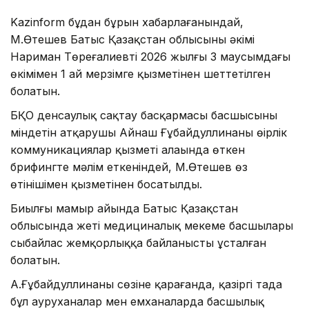
Kazinform бұдан бұрын хабарлағанындай,
М.Өтешев Батыс Қазақстан облысының әкімі
Нариман Төреғалиевтің 2026 жылғы 3 маусымдағы
өкімімен 1 ай мерзімге қызметінен шеттетілген
болатын.
БҚО денсаулық сақтау басқармасы басшысының
міндетін атқарушы Айнаш Ғұбайдуллинаның өңірлік
коммуникациялар қызметі алаңында өткен
брифингте мәлім еткеніндей, М.Өтешев өз
өтінішімен қызметінен босатылды.
Биылғы мамыр айында Батыс Қазақстан
облысында жеті медициналық мекеме басшылары
сыбайлас жемқорлыққа байланысты ұсталған
болатын.
А.Ғұбайдуллинаның сөзіне қарағанда, қазіргі таңда
бұл ауруханалар мен емханаларда басшылық