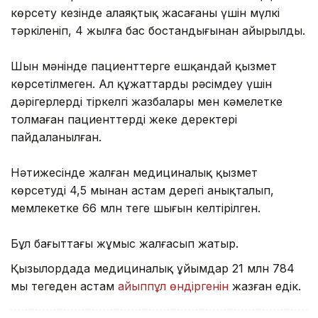
көрсету кезінде алаяқтық жасағаны үшін мүлкі
тәркіленіп, 4 жылға бас бостандығынан айырылды.
Шын мәнінде пациенттерге ешқандай қызмет
көрсетілмеген. Ал құжаттарды рәсімдеу үшін
дәрігерлердің тіркелгі жазбалары мен кәмелетке
толмаған пациенттердің жеке деректері
пайдаланылған.
Нәтижесінде жалған медициналық қызмет
көрсетудің 4,5 мыңнан астам дерегі анықталып,
мемлекетке 66 млн теңге шығын келтірілген.
Бұл бағыттағы жұмыс жалғасып жатыр.
Қызылордада медициналық ұйымдар 21 млн 784
мың теңгеден астам
айыппұл өндіргенін
жазған едік.