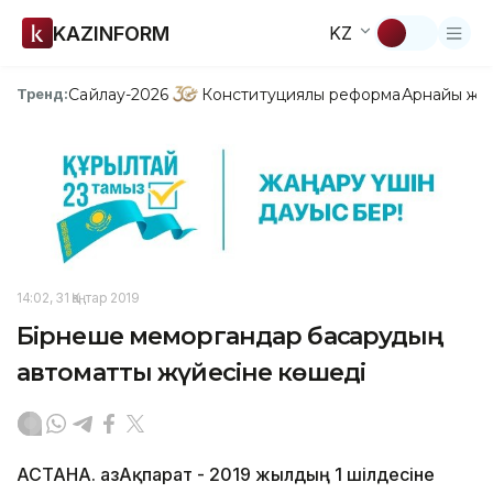
KAZINFORM
KZ
Сайлау-2026
Конституциялық реформа
Арнайы жо
Тренд:
14:02, 31 Қаңтар 2019
Бірнеше меморгандар басқарудың
автоматты жүйесіне көшеді
АСТАНА. ҚазАқпарат - 2019 жылдың 1 шілдесіне