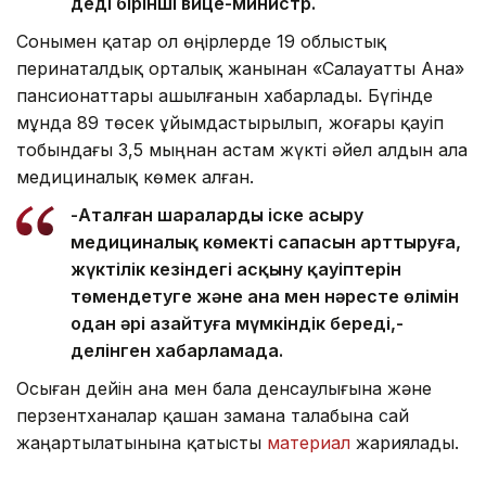
деді бірінші вице-министр.
Сонымен қатар ол өңірлерде 19 облыстық
перинаталдық орталық жанынан «Салауатты Ана»
пансионаттары ашылғанын хабарлады. Бүгінде
мұнда 89 төсек ұйымдастырылып, жоғары қауіп
тобындағы 3,5 мыңнан астам жүкті әйел алдын ала
медициналық көмек алған.
-Аталған шараларды іске асыру
медициналық көмектің сапасын арттыруға,
жүктілік кезіндегі асқыну қауіптерін
төмендетуге және ана мен нәресте өлімін
одан әрі азайтуға мүмкіндік береді,-
делінген хабарламада.
Осыған дейін ана мен бала денсаулығына және
перзентханалар қашан замана талабына сай
жаңартылатынына қатысты
материал
жариялады.