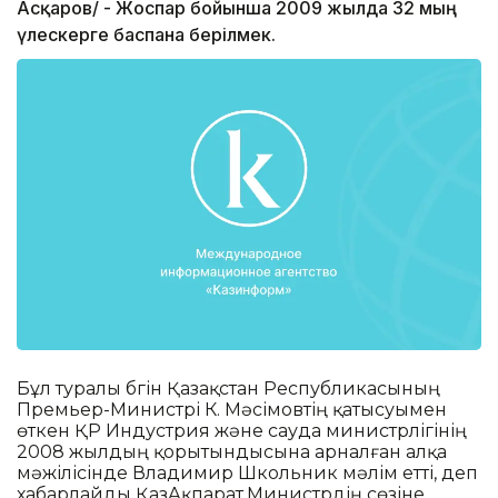
Асқаров/ - Жоспар бойынша 2009 жылда 32 мың
үлескерге баспана берілмек.
Бұл туралы бүгін Қазақстан Республикасының
Премьер-Министрі К. Мәсімовтің қатысуымен
өткен ҚР Индустрия және сауда министрлігінің
2008 жылдың қорытындысына арналған алқа
мәжілісінде Владимир Школьник мәлім етті, деп
хабарлайды ҚазАқпарат.Министрдің сөзіне