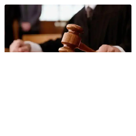
Фото: Kazinform
«Заңға сәйкес 25 жасқа толған және
әкімдіктер жасайтын кандидаттардың
бірыңғай тізіміне енген кез келген
Қазақстан азаматы алқаби бола алады.