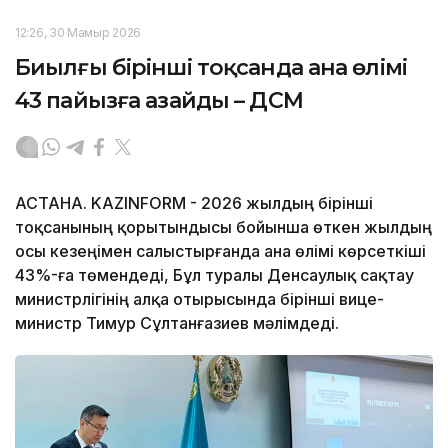
12:26, 30 Мамыр 2026
Биылғы бірінші тоқсанда ана өлімі
43 пайызға азайды – ДСМ
АСТАНА. KAZINFORM - 2026 жылдың бірінші
тоқсанының қорытындысы бойынша өткен жылдың
осы кезеңімен салыстырғанда ана өлімі көрсеткіші
43%-ға төмендеді, Бұл туралы Денсаулық сақтау
министрлігінің алқа отырысында бірінші вице-
министр Тимур Сұлтанғазиев мәлімдеді.