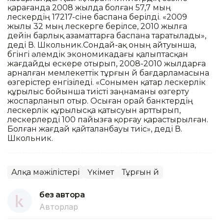
қарағанда 2008 жылда болған 57,7 мың
үлескердің 17217-сіне баспана берілді. «2009
жылы 32 мың үлескерге берілсе, 2010 жылға
дейін барлық азаматтарға баспана таратылады»,
деді В. Школьник.Сондай-ақ оның айтуынша,
бүгінгі әлемдік экономикадағы қалыптасқан
жағдайды ескере отырып, 2008-2010 жылдарға
арналған мемлекеттік тұрғын үй бағдарламасына
өзгерістер енгізіледі. «Сонымен қатар үлескерлік
құрылыс бойынша тиісті заңнаманы өзгерту
жоспарланып отыр. Осыған орай банктердің
үлескерлік құрылысқа қатысуын арттырып,
үлескерлерді 100 пайызға қорғау қарастырылған.
Болған жағдай қайталанбауы тиіс», деді В.
Школьник.
Алқа мәжілістері
Үкімет
Тұрғын үй
без автора
Авторлар