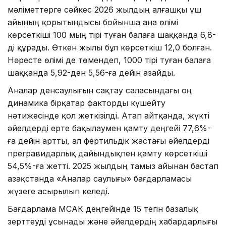
мәліметтерге сәйкес 2026 жылдың алғашқы үш
айының қорытындысы бойынша ана өлімі
көрсеткіші 100 мың тірі туған балаға шаққанда 6,8-
ді құрады. Өткен жылы бұл көрсеткіш 12,0 болған.
Нәресте өлімі де төмендеп, 1000 тірі туған балаға
шаққанда 5,92-ден 5,56-ға дейін азайды.
Аналар денсаулығын сақтау саласындағы оң
динамика бірқатар факторды күшейту
нәтижесінде қол жеткізілді. Атап айтқанда, жүкті
әйелдерді ерте бақылаумен қамту деңгейі 77,6%-
ға дейін артты, ал фертильдік жастағы әйелдерді
прегравидарлық дайындықпен қамту көрсеткіші
54,5%-ға жетті. 2025 жылдың тамыз айынан бастап
Қазақстанда «Аналар саулығы» бағдарламасы
жүзеге асырылып келеді.
Бағдарлама МСАК деңгейінде 15 тегін базалық
зерттеуді ұсынады және әйелдердің хабардарлығы