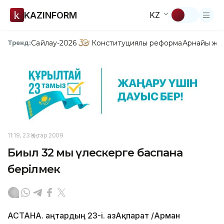
KAZINFORM
KZ
Сайлау-2026
Конституциялық реформа
Арнайы жо
Тренд:
11:19, 23 Қаңтар 2009
Биыл 32 мың үлескерге баспана
берілмек
АСТАНА. Қаңтардың 23-і. ҚазАқпарат /Арман