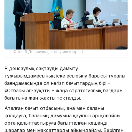
Фото: ҚР Денсаулық сақтау министрлігі
ҚР денсаулық сақтауды дамыту
тұжырымдамасының іске асырылу барысы туралы
баяндамасында ол негізгі бағыттардың бірі –
«Отбасы әл-ауқаты – жаңа стратегиялық бағдар»
бағытына жан-жақты тоқталды.
Аталған бағыт отбасыны, ана мен баланы
қолдауға, баланың дамуына қауіпсіз әрі қолайлы
орта қалыптастыруға бағытталған кешенді
шаралар мен мақсаттарды айқындайды. Берілген