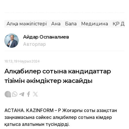
Алқа мәжілістері
Ана
Бала
Медицина
ҚР Ден
Айдар Оспаналиев
Авторлар
16:13, 19 Наурыз 2024
Алқабилер сотына кандидаттар
тізімін әкімдіктер жасайды
АСТАНА. KAZINFORM – ҚР Жоғарғы соты Қазақстан
заңнамасына сәйкес алқабилер сотына кімдер
қатыса алатынын түсіндірді.