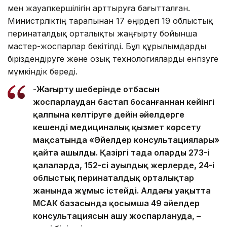
мен жауапкершілігін арттыруға бағытталған.
Министрліктің тарапынан 17 өңірдегі 19 облыстық
перинаталдық орталықты жаңғырту бойынша
мастер-жоспарлар бекітілді. Бұл құрылымдарды
біріздендіруге және озық технологияларды енгізуге
мүмкіндік береді.
-Жаңғырту шеңберінде отбасын
жоспарлаудан бастап босанғаннан кейінгі
қалпына келтіруге дейін әйелдерге
кешенді медициналық қызмет көрсету
мақсатында «Әйелдер консультациялары»
қайта ашылды. Қазіргі таңда олардың 273-і
қалаларда, 152-сі ауылдық жерлерде, 24-і
облыстық перинаталдық орталықтар
жанында жұмыс істейді. Алдағы уақытта
МСАК базасында қосымша 49 әйелдер
консультациясын ашу жоспарлануда, –