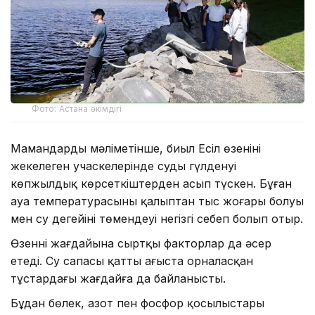
Фото: Астана әкімдігі
Мамандардың мәліметінше, биыл Есіл өзенінің
жекелеген учаскелерінде судың гүлденуі
көпжылдық көрсеткіштерден асып түскен. Бұған
ауа температурасының қалыптан тыс жоғары болуы
мен су деңгейінің төмендеуі негізгі себеп болып отыр.
Өзеннің жағдайына сыртқы факторлар да әсер
етеді. Су сапасы қатты ағыста орналасқан
тұстардағы жағдайға да байланысты.
Бұдан бөлек, азот пен фосфор қосылыстары