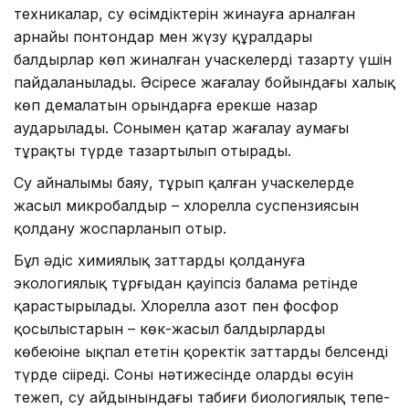
техникалар, су өсімдіктерін жинауға арналған
арнайы понтондар мен жүзу құралдары
балдырлар көп жиналған учаскелерді тазарту үшін
пайдаланылады. Әсіресе жағалау бойындағы халық
көп демалатын орындарға ерекше назар
аударылады. Сонымен қатар жағалау аумағы
тұрақты түрде тазартылып отырады.
Су айналымы баяу, тұрып қалған учаскелерде
жасыл микробалдыр – хлорелла суспензиясын
қолдану жоспарланып отыр.
Бұл әдіс химиялық заттарды қолдануға
экологиялық тұрғыдан қауіпсіз балама ретінде
қарастырылады. Хлорелла азот пен фосфор
қосылыстарын – көк-жасыл балдырлардың
көбеюіне ықпал ететін қоректік заттарды белсенді
түрде сіңіреді. Соның нәтижесінде олардың өсуін
тежеп, су айдынындағы табиғи биологиялық тепе-