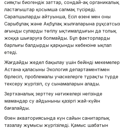
сияқты биогендік заттар, сондай-ақ органикалық
ластағыштар қосымша салмақ түсіреді.
Сарапшылардың айтуынша, Есіл өзені мен оның
Сарыбұлақ және Ақбұлақ жылғаларына рұқсатсыз
ағынды сулардың төгілу ықтималдығын да толық
жоққа шығаруға болмайды. Бұл факторлардың
барлығы балдырдың қарқынды көбеюіне ықпал
етеді.
Жағдайды жедел бақылау үшін бейінді мекемелер
Астана қаласының Экология департаментімен
бірлесіп, проблемалы учаскелерге тұрақты түрде
тексеру жүргізіп, су сынамаларын алады.
Зертханалық зерттеу нәтижелері негізінде
мамандар су айдынының қазіргі жай-күйін
бағалайды.
Өзен акваториясында күн сайын санитарлық
тазалау жұмысы жүргізіледі. Қамыс шабатын