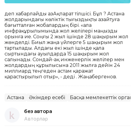
деп хабарлайды ҚазАқпарат тілшісі. Бұл ? Астана
жолдарындағы көліктік тығыздықты азайтуға
бағытталған жобалардың бірі. «Қала
инфрақұрылымында жол желілері маңызды
орынға ие. Соңғы 2 жыл ішінде 28 шақырым жол
жөнделді. Биыл жаңа үйлерге 5 шақырым жол
тартылады. Алдағы екі жыл ішінде қала
сыртындағы ауылдарда 15 шақырым жол
салынады. Сондай-ақ инженерлік желілер мен
жолдардың құрылысына 2011 жылға дейін 24
миллиард теңгеден астам қаражат
қарастырылып отыр», - деді Қ. Жаңабергенов.
Астана
Әкімдер есебі
Басқа мемлекеттік орган
без автора
Авторлар