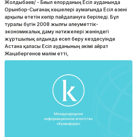
Жолдыбаев/ - Биыл елорданың Есіл ауданында
Орынбор-Сығанақ көшелері аумағында Есіл өзені
арқылы өтетін көпір пайдалануға беріледі. Бұл
туралы бүгін 2008 жылғы әлеуметтік-
экономикалық даму нәтижелері жөніндегі
жұртшылық алдында есеп беру кездесуінде
Астана қаласы Есіл ауданының әкімі Қайрат
Жаңабергенов мәлім етті,