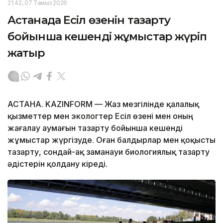
21:42, 07 Тамыз 2026
Астанада Есіл өзенін тазарту
бойынша кешенді жұмыстар жүріп
жатыр
АСТАНА. KAZINFORM — Жаз мезгілінде қалалық
қызметтер мен экологтер Есіл өзені мен оның
жағалау аумағын тазарту бойынша кешенді
жұмыстар жүргізуде. Оған балдырлар мен қоқысты
тазарту, сондай-ақ заманауи биологиялық тазарту
әдістерін қолдану кіреді.