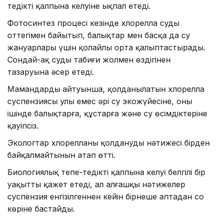
теңдіктің қалпына келуіне ықпал етеді.
Фотосинтез процесі кезінде хлорелла суды
оттегімен байытып, балықтар мен басқа да су
жануарлары үшін қолайлы орта қалыптастырады.
Сондай-ақ судың табиғи жолмен өздігінен
тазаруына әсер етеді.
Мамандардың айтуынша, қолданылатын хлорелла
суспензиясы улы емес әрі су экожүйесіне, оның
ішінде балықтарға, құстарға және су өсімдіктеріне
қауіпсіз.
Экологтар хлорелланы қолданудың нәтижесі бірден
байқалмайтынын атап өтті.
Биологиялық тепе-теңдіктің қалпына келуі белгілі бір
уақытты қажет етеді, ал алғашқы нәтижелер
суспензия енгізілгеннен кейін бірнеше аптадан соң
көріне бастайды.