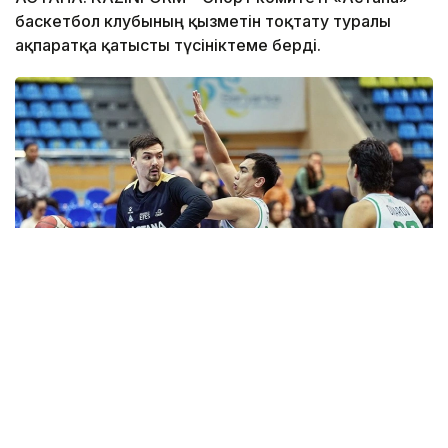
баскетбол клубының қызметін тоқтату туралы
ақпаратқа қатысты түсініктеме берді.
Фото: astanabasket.kz
Спорт және дене шынықтыру істері комитетінің
төрағасы Руслан Есеналиннің мәліметінше соңғы