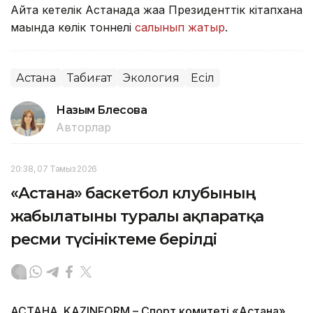
Айта кетелік Астанада жаңа Президенттік кітапхана
маңында көлік тоннелі
салынып жатыр
.
Астана
Табиғат
Экология
Есіл
Назым Бөлесова
Авторлар
20:38, 07 Тамыз 2026
«Астана» баскетбол клубының
жабылатыны туралы ақпаратқа
ресми түсініктеме берілді
АСТАНА. KAZINFORM – Спорт комитеті «Астана»