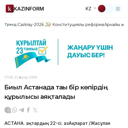
KAZINFORM
KZ
Сайлау-2026
Конституциялық реформа
Арнайы жо
Тренд:
17:58, 22 Қаңтар 2009
Биыл Астанада тағы бір көпірдің
құрылысы аяқталады
АСТАНА. Қаңтардың 22-сі. ҚазАқпарат /Жасұлан