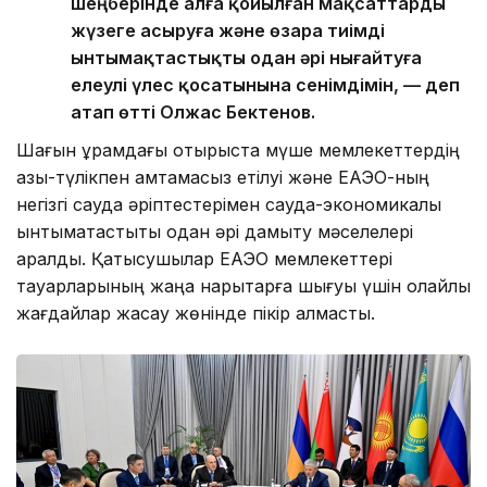
шеңберінде алға қойылған мақсаттарды
жүзеге асыруға және өзара тиімді
ынтымақтастықты одан әрі нығайтуға
елеулі үлес қосатынына сенімдімін, — деп
атап өтті Олжас Бектенов.
Шағын құрамдағы отырыста мүше мемлекеттердің
азық-түлікпен қамтамасыз етілуі және ЕАЭО-ның
негізгі сауда әріптестерімен сауда-экономикалық
ынтымақтастықты одан әрі дамыту мәселелері
қаралды. Қатысушылар ЕАЭО мемлекеттері
тауарларының жаңа нарықтарға шығуы үшін қолайлы
жағдайлар жасау жөнінде пікір алмасты.