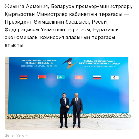
Жиынға Армения, Беларусь премьер-министрлері,
Қырғызстан Министрлер кабинетінің төрағасы —
Президент Әкімшілігінің басшысы, Ресей
Федерациясы Үкіметінің төрағасы, Еуразиялық
экономикалық комиссия алқасының төрағасы
қатысты.
Фото: Үкімет