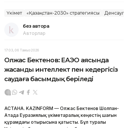
Үкімет
«Қазақстан-2030» стратегиясы
Денсаул
без автора
Авторлар
17:03, 06 Тамыз 2026
Олжас Бектенов: ЕАЭО аясында
жасанды интеллект пен кедергісіз
саудаға басымдық беріледі
АСТАНА. KAZINFORM — Олжас Бектенов Шолпан-
Атада Еуразиялық үкіметаралық кеңестің шағын
құрамдағы отырысына қатысты. Бұл туралы