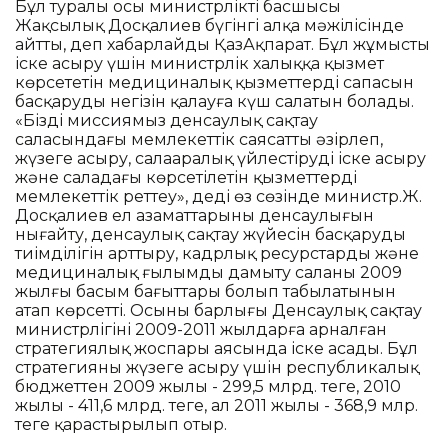
Бұл туралы осы министрліктің басшысы
Жақсылық Досқалиев бүгінгі алқа мәжілісінде
айтты, деп хабарлайды ҚазАқпарат. Бұл жұмысты
іске асыру үшін министрлік халыққа қызмет
көрсететін медициналық қызметтердің сапасын
басқарудың негізін қалауға күш салатын болады.
«Біздің миссиямыз денсаулық сақтау
саласындағы мемлекеттік саясатты әзірлеп,
жүзеге асыру, салааралық үйлестіруді іске асыру
және саладағы көрсетілетін қызметтерді
мемлекеттік реттеу», деді өз сөзінде министр.Ж.
Досқалиев ел азаматтарының денсаулығын
нығайту, денсаулық сақтау жүйесін басқарудың
тиімділігін арттыру, кадрлық ресурстарды және
медициналық ғылымды дамыту саланың 2009
жылғы басым бағыттары болып табылатынын
атап көрсетті. Осының барлығы Денсаулық сақтау
министрлігінің 2009-2011 жылдарға арналған
стратегиялық жоспары аясында іске асады. Бұл
стратегияны жүзеге асыру үшін республикалық
бюджеттен 2009 жылы - 299,5 млрд. теңге, 2010
жылы - 411,6 млрд. теңге, ал 2011 жылы - 368,9 млр.
теңге қарастырылып отыр.