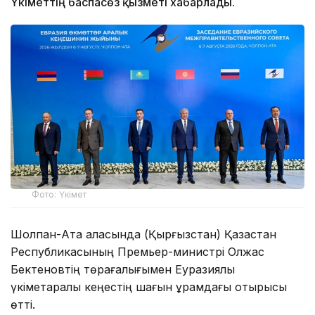
Үкіметтің баспасөз қызметі хабарлады.
Фото: Үкімет
Шолпан-Ата қаласында (Қырғызстан) Қазақстан
Республикасының Премьер-министрі Олжас
Бектеновтің төрағалығымен Еуразиялық
үкіметаралық кеңестің шағын құрамдағы отырысы
өтті.