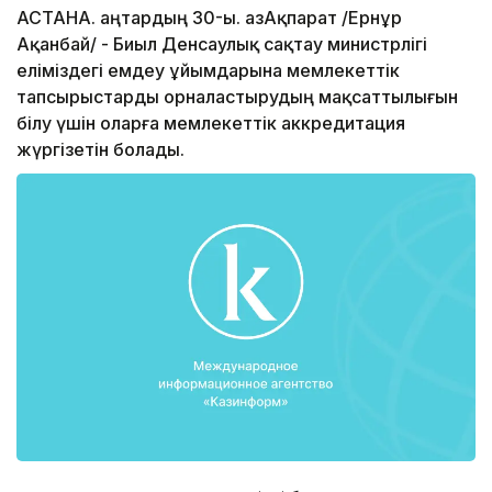
АСТАНА. Қаңтардың 30-ы. ҚазАқпарат /Ернұр
Ақанбай/ - Биыл Денсаулық сақтау министрлігі
еліміздегі емдеу ұйымдарына мемлекеттік
тапсырыстарды орналастырудың мақсаттылығын
білу үшін оларға мемлекеттік аккредитация
жүргізетін болады.