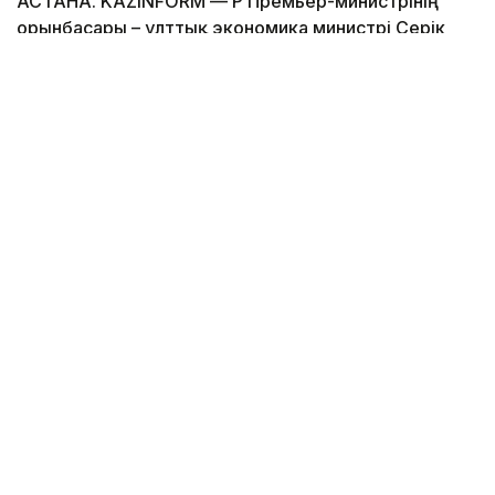
АСТАНА. KAZINFORM — ҚР Премьер-министрінің
орынбасары – ұлттық экономика министрі Серік
Жұманғариннің төрағалығымен өткен кеңесте
жауапты министрліктер, «Атамекен» ҰКП, «Даму»
қоры және отандық кәсіпорындар өкілдерімен
бірге Жеңіл өнеркәсіпті дамытудың 2030 жылға
дейінгі кешенді жоспары мен саланың өзекті
мәселелері талқыланды. Бұл туралы Үкімет мәлім
етті.