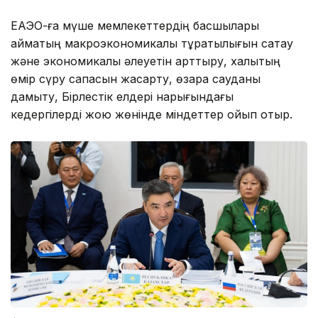
ЕАЭО-ға мүше мемлекеттердің басшылары
аймақтың макроэкономикалық тұрақтылығын сақтау
және экономикалық әлеуетін арттыру, халықтың
өмір сүру сапасын жақсарту, өзара сауданы
дамыту, Бірлестік елдері нарығындағы
кедергілерді жою жөнінде міндеттер қойып отыр.