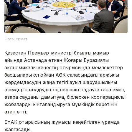
Фото: Үкімет
Қазақстан Премьер-министрі биылғы мамыр
айында Астанада өткен Жоғары Еуразиялық
экономикалық кеңестің отырысында мемлекеттер
басшылары қол қойған АӨК саласындағы қаржылық
жәрдемдесудің жаңа тетігі ауыл шаруашылығы
өнімдерін өндірудің оң серпінін қолдауға ғана емес,
өзара сауданы дамытуға, бірлескен кооперациялық
жобаларды ынталандыруға мүмкіндік беретінін
атап өтті.
ЕҮАК отырысының жұмысы кеңейтілген құрамда
жалғасады.