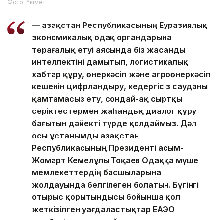
Фото: Үкімет
— Қазақстан Республикасының Еуразиялық
экономикалық одақ органдарына
төрағалық етуі аясында біз жасанды
интеллектіні дамытып, логистикалық
хабтар құру, өнеркәсіп және агроөнеркәсіп
кешенін цифрландыру, кедергісіз сауданы
қамтамасыз ету, сондай-ақ сыртқы
серіктестермен жаһандық диалог құру
бағытын дәйекті түрде қолдаймыз. Дәл
осы ұстанымды Қазақстан
Республикасының Президенті Қасым-
Жомарт Кемелұлы Тоқаев Одаққа мүше
мемлекеттердің басшыларына
жолдауында белгілеген болатын. Бүгінгі
отырыс қорытындысы бойынша қол
жеткізілген уағдаластықтар ЕАЭО