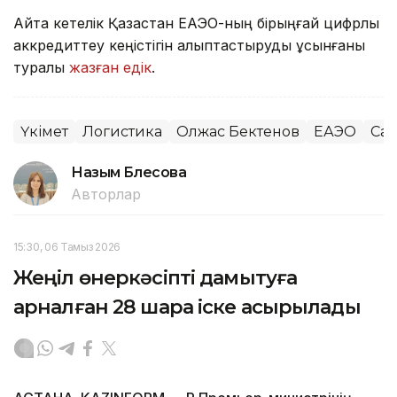
Айта кетелік Қазақстан ЕАЭО-ның бірыңғай цифрлық
аккредиттеу кеңістігін қалыптастыруды ұсынғаны
туралы
жазған едік
.
Үкімет
Логистика
Олжас Бектенов
ЕАЭО
Сау
Назым Бөлесова
Авторлар
15:30, 06 Тамыз 2026
Жеңіл өнеркәсіпті дамытуға
арналған 28 шара іске асырылады