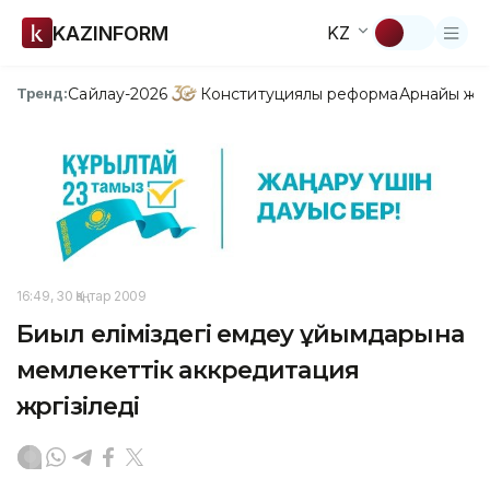
KAZINFORM
KZ
Сайлау-2026
Конституциялық реформа
Арнайы жо
Тренд:
16:49, 30 Қаңтар 2009
Биыл еліміздегі емдеу ұйымдарына
мемлекеттік аккредитация
жүргізіледі