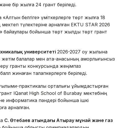
және бір жылға 24 грант беріледі.
«Алтын белгіге» үміткерлерге төрт жылға 18
ң мектеп түлектеріне арналған EKTU STAR 2026
» байқаулары бойынша төрт жылдық төрт грант
ехникалық университеті
2026-2027 оқу жылына
і жетім балалар мен ата-анасының қамқорлығынсыз
м беру гранты конкурсында жеңімпаз
алл жинаған талапкерлерге беріледі.
 ғылыми-практикалық орталығы ұйымдастырған
ант IQanat High School of Burabay мектебінің
әне информатика пәндері бойынша ішкі
ға арналған.
да
С. Өтебаев атындағы Атырау мұнай және газ
ер бойынша облыстық олимпиадалардың