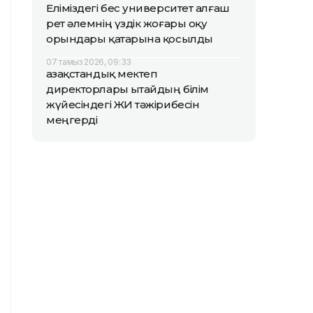
Еліміздегі бес университет алғаш
рет әлемнің үздік жоғары оқу
орындары қатарына қосылды
07 тамыз 2026, 09:33
Қазақстандық мектеп
директорлары Қытайдың білім
жүйесіндегі ЖИ тәжірибесін
меңгерді