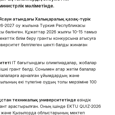
 министрлік мәліметінде.
 Ясауи атындағы Халықаралық қазақ-түрік
26-2027 оқу жылына Түркия Республикасы
сы бөлінген. Құжаттар 2026 жылғы 10-15 тамыз
кеттік білім беру гранты конкурсына қатысуға
ерситет белгілеген шекті балды жинаған
ситеті
IT бағытындағы олимпиадалар, жобалар
шкі грант бөлді. Сонымен қатар жетім балалар
 балаларға арналған ұйымдардың және
ылының екі түлегіне оқудың толық мерзіміне 100
ақстан техникалық университетінде
өзіндік
ант қарастырылған. Оның ішінде EKTU QUIZ-2026
н және Қызылорда облыстарының мектеп