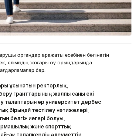
қарушы органдар қаражаты есебінен бөлінетін
ек, еліміздің жоғары оқу орындарында
бағдарламалар бар.
ары ұсынатын ректорлық,
м беру гранттарының жалпы саны екі
у талаптарын әр университет дербес
тық бірыңғай тестілеу нәтижелері,
ын белгі» иегері болуы,
ғармашылық және спорттық
ай-ақ талапкердің әлеуметтік