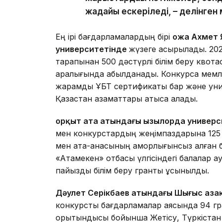
жағдайы ескеріледі, – делінген
Ең ірі бағдарламалардың бірі
Қожа Ахмет
университетінде
жүзеге асырылады. 20
тарапынан 500 дәстүрлі білім беру квота
аралығында қабылданады. Конкурсқа мемле
жарамды ҰБТ сертификаты бар және унив
Қазақстан азаматтары қатыса алады.
Қорқыт ата атындағы Қызылорда универ
мен конкурстардың жеңімпаздарына 125 і
мен ата-анасының қамқорлығынсыз қалған
«Атамекен» отбасы үлгісіндегі балалар ау
пайыздық білім беру гранты ұсынылды.
Дәулет Серікбаев атындағы Шығыс Қаз
конкурстық бағдарламалар аясында 94 гр
қорытындысы бойынша Жетісу, Түркіста