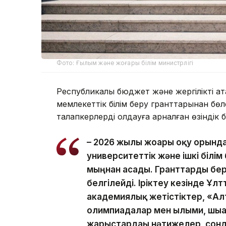
Фото: Ғылым және жоғары білім министрлігі
Республикалық бюджет және жергілікті ат
мемлекеттік білім беру гранттарынан бөл
талапкерлерді қолдауға арналған өзіндік 
– 2026 жылы жоғары оқу орынд
университеттік және ішкі білі
мыңнан асады. Гранттарды бер
белгілейді. Іріктеу кезінде Ұлт
академиялық жетістіктер, «Алт
олимпиадалар мен ғылыми, шы
жарыстардағы нәтижелер, сонд