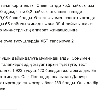
 талапкер қатысты. Оның ішінде 75,5 пайызы қазақ
50 адам, яғни 0,2 пайызы ағылшын тілінде
9,08 балл болды. Өткен жылмен салыстырғанда
лды 65 пайызы жинады және 39,4 пайызы шекті
тр министрліктің аппарат жиналысында.
 оқуға түсушілердің ҰБТ тапсыруға 2
у үшін дайындалуға мүмкіндік алды. Сонымен
ы талапкерлердің жауаптарын түзетуге, тест
олды. 1 923 түсуші 120 баллдан жоғары алды. Ең
із жинады. Ол - Павлодар қаласынан Данияр
стырғанда ең жоғары балл 139 болды. Оны да бір
ев.