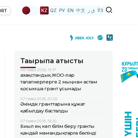
KZ
QZ
РУ
EN
中文
ق ز
ЎЗ
ORT
Тақырыпқа қатысты
08 тамыз 2026, 13:17
Қазақстандық ЖОО-лар
талапкерлерге 2 мыңнан астам
қосымша грант ұсынады
07 тамыз 2026, 20:29
Әкімдік гранттарына құжат
қабылдау басталды
07 тамыз 2026, 19:20
Биыл ең көп білім беру гранты
қандай мамандықтарға бөлінді