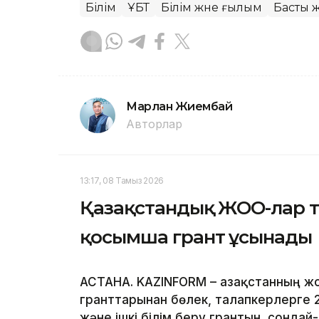
Білім
ҰБТ
Білім және ғылым
Басты 
Марлан Жиембай
Авторлар
13:17, 08 Тамыз 2026
Қазақстандық ЖОО-лар т
қосымша грант ұсынады
АСТАНА. KAZINFORM – Қазақстанның ж
гранттарынан бөлек, талапкерлерге 
және ішкі білім беру грантын, сонда