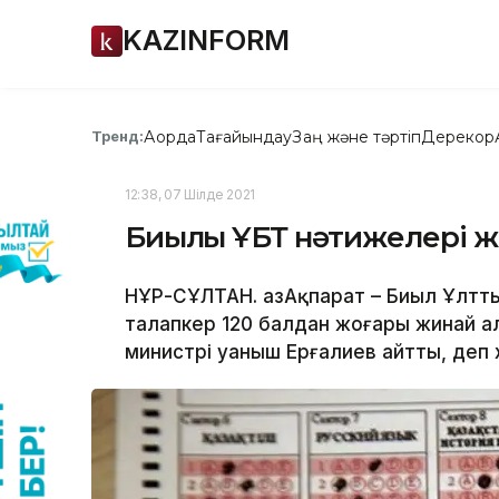
KAZINFORM
Ақорда
Тағайындау
Заң және тәртіп
Дерекқор
Тренд:
12:38, 07 Шілде 2021
Биылғы ҰБТ нәтижелері 
НҰР-СҰЛТАН. ҚазАқпарат – Биыл Ұлтты
талапкер 120 балдан жоғары жинай ал
министрі Қуаныш Ерғалиев айтты, деп 