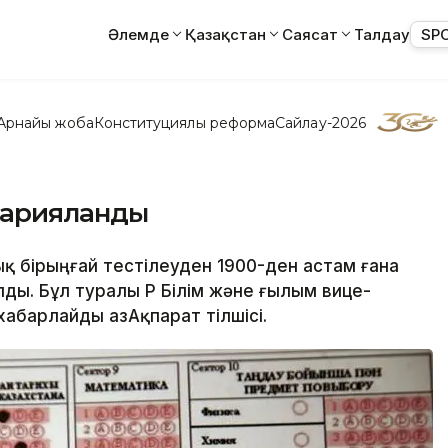
Әлемде
Қазақстан
Саясат
Талдау
SP
Арнайы жоба
Конституциялық реформа
Сайлау-2026
жарияланды
қ бірыңғай тестілеуден 1900-ден астам ғана
ды. Бұл туралы ҚР Білім және ғылым вице-
хабарлайды ҚазАқпарат тілшісі.