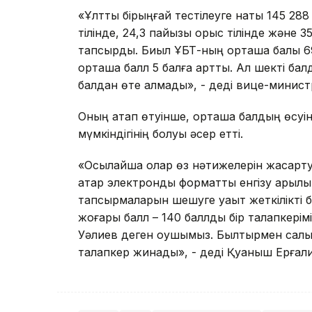
«Ұлттық бірыңғай тестілеуге нақты 145 288
тілінде, 24,3 пайызы орыс тілінде және 3
тапсырды. Биыл ҰБТ-ның орташа балы 6
орташа балл 5 балға артты. Ал шекті ба
балдан өте алмады», - деді вице-минис
Оның атап өтуінше, орташа балдың өсуіне
мүмкіндігінің болуы әсер етті.
«Осылайша олар өз нәтижелерін жақсарт
қатар электронды форматты енгізу арқыл
тапсырмаларын шешуге уақыт жеткілікті б
жоғары балл – 140 баллды бір талапкерім
Уәлиев деген оқушымыз. Былтырмен салы
талапкер жинады», - деді Қуаныш Ерғали