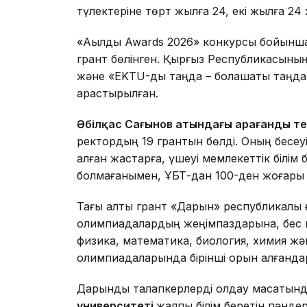
түлектеріне төрт жылға 24, екі жылға 24 
«Ақылды Awards 2026» конкурсы бойынша 
грант бөлінген. Қырғыз Республикасыны
және «EKTU-ды таңда – болашақты таңда
қарастырылған.
Әбілқас Сағынов атындағы Қарағанды т
ректордың 19 грантын бөлді. Оның бесеу
қалған жастарға, үшеуі мемлекеттік білі
болмағанымен, ҰБТ-дан 100-ден жоғары б
Тағы алты грант «Дарын» республикалық
олимпиадалардың жеңімпаздарына, бес гр
физика, математика, биология, химия ж
олимпиадаларында бірінші орын алғандар
Дарынды талапкерлерді қолдау мақсатын
университеті
жалпы білім беретін пәнд