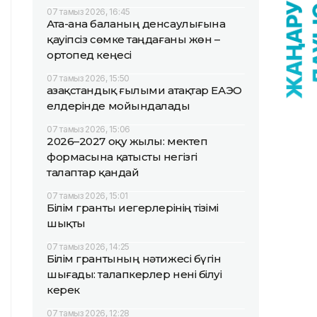
07 тамыз 2026, 16:45
Ата-ана баланың денсаулығына
қауіпсіз сөмке таңдағаны жөн –
ортопед кеңесі
07 тамыз 2026, 15:50
Қазақстандық ғылыми атақтар ЕАЭО
елдерінде мойындалады
07 тамыз 2026, 15:06
2026–2027 оқу жылы: мектеп
формасына қатысты негізгі
талаптар қандай
07 тамыз 2026, 15:01
Білім гранты иегерлерінің тізімі
шықты
07 тамыз 2026, 14:25
Білім грантының нәтижесі бүгін
шығады: талапкерлер нені білуі
керек
07 тамыз 2026, 12:28