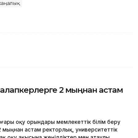
жаңалық
алапкерлерге 2 мыңнан астам
оғары оқу орындары мемлекеттік білім беру
2 мыңнан астам ректорлық, университеттік
й-ақ оқу ақысына жеңілдіктер мен атаулы