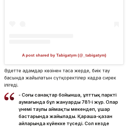
A post shared by Tabigatym (@_tabigatym)
Әдетте адамдар көзінен таса жерде, биік тау
басында жайылатын сүтқоректілер кадрға сирек
ілігеді.
- Соңғы санақтар бойынша, ұлттық парктің
аумағында бұл жануардың 781-і жүр. Олар
үнемі таулы аймақты мекендеп, ұшар
бастарында жайылады. Қараша-қазан
айларында күйекке түседі. Сол кезде