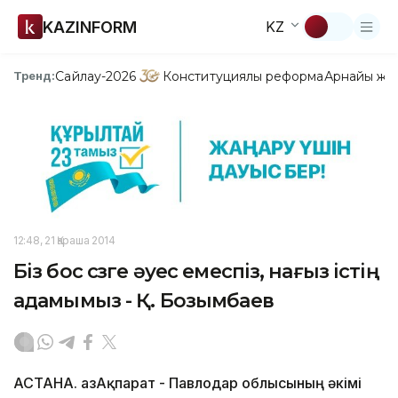
KAZINFORM
KZ
Сайлау-2026
Конституциялық реформа
Арнайы жо
Тренд:
12:48, 21 Қараша 2014
Бiз бос сөзге әуес емеспiз, нағыз iстiң
адамымыз - Қ. Бозымбаев
АСТАНА. ҚазАқпарат - Павлодар облысының әкiмi