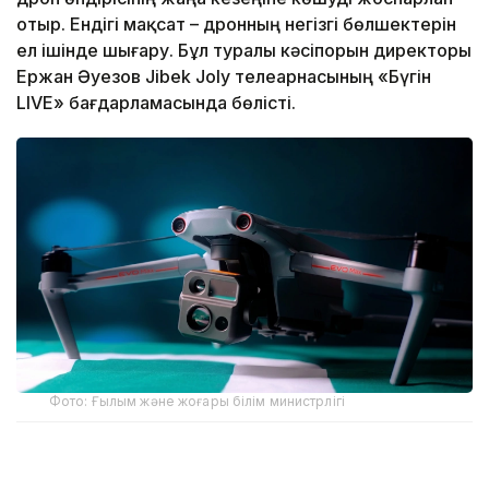
отыр. Ендігі мақсат – дронның негізгі бөлшектерін
ел ішінде шығару. Бұл туралы кәсіпорын директоры
Ержан Әуезов Jibek Joly телеарнасының «Бүгін
LIVE» бағдарламасында бөлісті.
Фото: Ғылым және жоғары білім министрлігі
Ержан Әуезовтің айтуынша, кәсіпорын бұл бағытқа