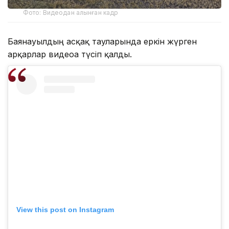
Фото: Видеодан алынған кадр
Баянауылдың асқақ тауларында еркін жүрген
арқарлар видеоға түсіп қалды.
View this post on Instagram