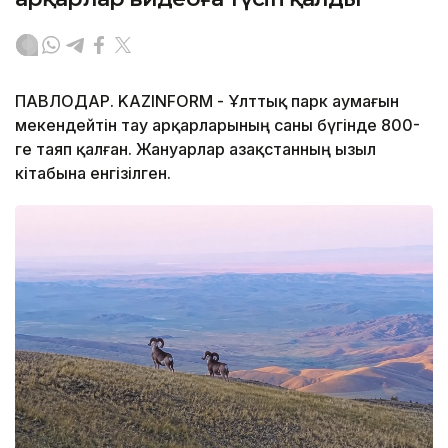
ПАВЛОДАР. KAZINFORM - Ұлттық парк аумағын
мекендейтін тау арқарларының саны бүгінде 800-
ге таяп қалған. Жануарлар Қазақстанның Қызыл
кітабына енгізілген.