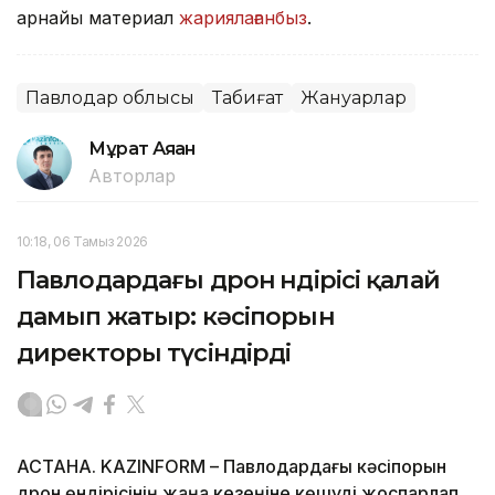
арнайы материал
жариялағанбыз
.
Павлодар облысы
Табиғат
Жануарлар
Мұрат Аяған
Авторлар
10:18, 06 Тамыз 2026
Павлодардағы дрон өндірісі қалай
дамып жатыр: кәсіпорын
директоры түсіндірді
АСТАНА. KAZINFORM – Павлодардағы кәсіпорын
дрон өндірісінің жаңа кезеңіне көшуді жоспарлап