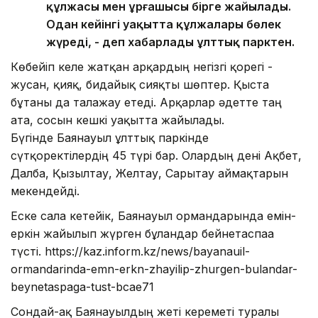
құлжасы мен ұрғашысы бірге жайылады.
Одан кейінгі уақытта құлжалары бөлек
жүреді, - деп хабарлады ұлттық парктен.
Көбейіп келе жатқан арқардың негізгі қорегі -
жусан, қияқ, бидайық сияқты шөптер. Қыста
бұтаны да талғажау етеді. Арқарлар әдетте таң
ата, сосын кешкі уақытта жайылады.
Бүгінде Баянауыл ұлттық паркінде
сүтқоректілердің 45 түрі бар. Олардың дені Ақбет,
Далба, Қызылтау, Желтау, Сарытау аймақтарын
мекендейді.
Еске сала кетейік, Баянауыл ормандарында емін-
еркін жайылып жүрген бұландар бейнетаспаға
түсті. https://kaz.inform.kz/news/bayanauil-
ormandarinda-emn-erkn-zhayilip-zhurgen-bulandar-
beynetaspaga-tust-bcae71
Сондай-ақ Баянауылдың жеті кереметі туралы