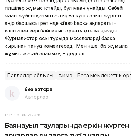
Түсiнесiз бе?! Павлодар облысында өте белсендi
тiлшiлер жұмыс iстейдi, бұл маған ұнайды. Себебi
маған жүйенi қалыптастыруға күш салып жүрген
өңiр басшысы ретiнде «feat-back» ақпараты -
халықпен керi байланыс орнату өте маңызды.
Журналистер осы тұрғыда мәселелердi басқа
қырынан тануға көмектеседi. Менiңше, бiз жұмыла
жұмыс жасай аламыз», - дедi ол.
Павлодар облысы
Аймақ
Басқа мемлекеттік орг
без автора
Авторлар
12:16, 06 Тамыз 2026
Баянауыл тауларында еркін жүрген
арқарлар видеоға түсіп қалды