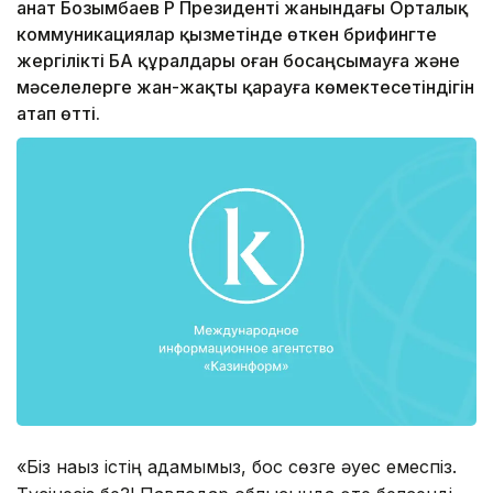
Қанат Бозымбаев ҚР Президентi жанындағы Орталық
коммуникациялар қызметiнде өткен брифингте
жергiлiктi БАҚ құралдары оған босаңсымауға және
мәселелерге жан-жақты қарауға көмектесетiндiгiн
атап өттi.
«Бiз нағыз iстiң адамымыз, бос сөзге әуес емеспiз.