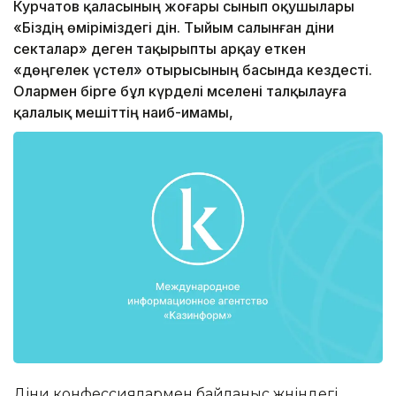
Курчатов қаласының жоғары сынып оқушылары
«Біздің өміріміздегі дін. Тыйым салынған діни
секталар» деген тақырыпты арқау еткен
«дөңгелек үстел» отырысының басында кездесті.
Олармен бірге бұл күрделі мәселені талқылауға
қалалық мешіттің наиб-имамы,
Діни конфессиялармен байланыс жөніндегі