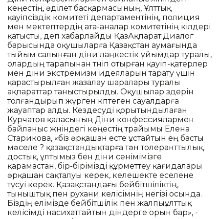
кеңестің, әділет басқармасының, Ұлттық
қауіпсіздік комитеті департаментінің, полиция
мен мектептердің ата-аналар комитетінің өкілдері
қатысты, деп хабарлайды ҚазАқпарат.Диалог
барысында оқушыларға Қазақстан аумағында
тыйым салынған діни лаңкестік ұйымдар туралы,
олардың тарапынан төніп отырған қауіп-қатерлер
мен діни экстремизм идеяларын тарату үшін
қарастырылған жазалау шаралары туралы
ақпараттар таныстырылды. Оқушылар өздерін
толғандырып жүрген көптеген сауалдарға
жауаптар алды. Кездесуді қорытындылаған
Курчатов қаласының Діни конфессиялармен
байланыс жөніндегі кеңестің төрайымы Елена
Старикова, «біз әрқашан есте ұстайтын ең басты
мәселе ? қазақстандықтарға тән толеранттылық,
достық, ұлтымыз бен діни сенімімізге
қарамастан, бір-бірімізді құрметтеу қағидалары
әрқашан сақталуы керек, келешекте еселене
түсуі керек. Қазақстандағы бейбітшіліктің,
тыныштық пен рухани келісімнің негізі осында.
Біздің елімізде бейбітшілік пен жалпыұлттық
келісімді насихаттайтын діндерге орын бар», -