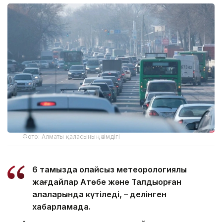
Фото: Алматы қаласының әкімдігі
6 тамызда қолайсыз метеорологиялық
жағдайлар Ақтөбе және Талдықорған
қалаларында күтіледі, – делінген
хабарламада.