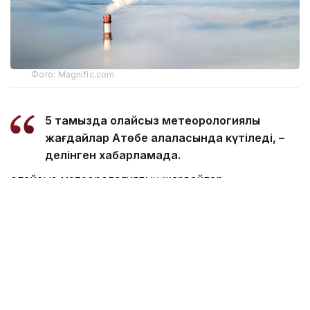
Фото: Magnific.com
5 тамызда қолайсыз метеорологиялық
жағдайлар Ақтөбе қалаласында күтіледі, –
делінген хабарламада.
Қолайсыз метеорологиялық жағдайлар –
атмосфералық ауаның беткі қабатында зиянды
(ластаушы) заттардың шоғырлануына ықпал ететін
қысқамерзімді метеофакторлардың (тымық ауа
райы, жеңіл жел, тұман, инверсия) жиынтығы.
Қолайсыз метеорологиялық жағдай кезінде
елдімекендердегі атмосфералық ауаның сапасы
нашарлауы ықтимал.