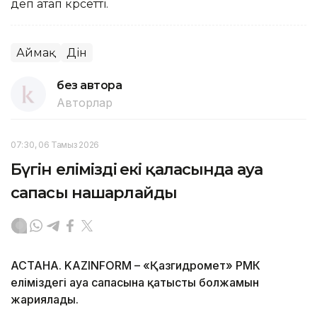
деп атап көрсетті.
Аймақ
Дін
без автора
Авторлар
07:30, 06 Тамыз 2026
Бүгін еліміздің екі қаласында ауа
сапасы нашарлайды
АСТАНА. KAZINFORM – «Қазгидромет» РМК
еліміздегі ауа сапасына қатысты болжамын
жариялады.