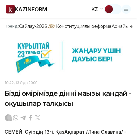
KAZINFORM
KZ
Сайлау-2026
Конституциялық реформа
Арнайы жо
Тренд:
10:42, 13 Сәуір 2009
Біздің өмірімізде діннің маңызы қандай -
оқушылар талқысы
СЕМЕЙ. Сәуірдің 13-і. ҚазАқпарат /Лина Славина/ -