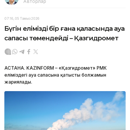
Авторлар
07:16, 05 Тамыз 2026
Бүгін еліміздің бір ғана қаласында ауа
сапасы төмендейді – Қазгидромет
АСТАНА. KAZINFORM – «Қазгидромет» РМК
еліміздегі ауа сапасына қатысты болжамын
жариялады.