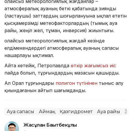
Қолайсыз метеорологиялық жағдайлар –
атмосфералық ауаның беткі қабатында зиянды
(ластаушы) заттардың шоғырлануына ықпал ететін
қысқамерзімді метеофакторлардың (тымық ауа
райы, жеңіл жел, тұман, инверсия) жиынтығы.
Қолайсыз метеорологиялық жағдай кезінде
елдімекендердегі атмосфералық ауаның сапасы
нашарлауы ықтимал.
Айта кетейік, Петропавлда
өткір жағымсыз иіс
пайда болып, тұрғындардың мазасын қашырды.
Ал Орал тұрғындары
полигон түтінінен
тыныс алу
қиындағанын айтып шағымданды.
Ауа сапасы
Аймақ
Қазгидромет
Ауа райы
Эк
Жасұлан Бақытбекұлы