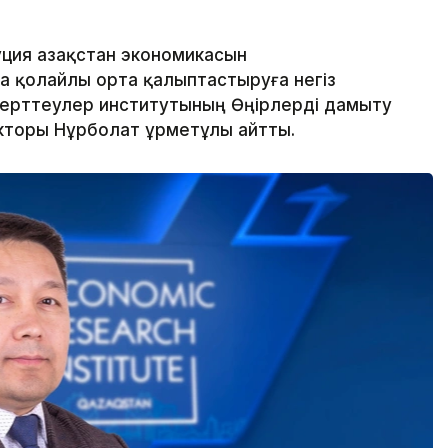
ия Қазақстан экономикасын
а қолайлы орта қалыптастыруға негіз
зерттеулер институтының Өңірлерді дамыту
торы Нұрболат Құрметұлы айтты.