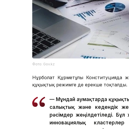
Фото: Gov.kz
Нұрболат Құрметұлы Конституцияда ж
құқықтық режимге де ерекше тоқталды.
— Мұндай аумақтарда құқықтық
салықтық және кедендік жең
рәсімдер жеңілдетіледі. Бұ
инновациялық кластерлер