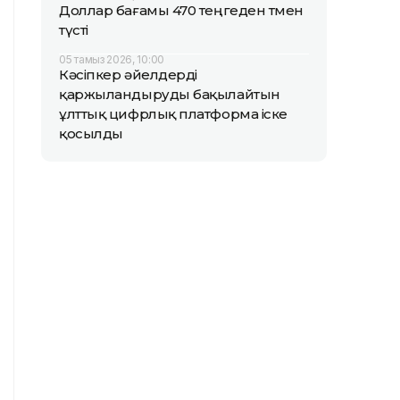
Доллар бағамы 470 теңгеден төмен
түсті
05 тамыз 2026, 10:00
Кәсіпкер әйелдерді
қаржыландыруды бақылайтын
ұлттық цифрлық платформа іске
қосылды