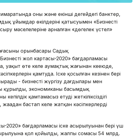
маратында оның және екінші деңгейдегі банктер,
дық ұйымдар өкілдерінің қатысуымен «Бизнестің
сыру мәселелеріне арналған «дөңгелек үстел»
ғасының орынбасары Садық
Бизнестің жол картасы-2020» бағдарламасы
, уақыт өте келе аумақтық жағынан кеңеюде,
сіпкерлерін қамтуда. Іске қосылған кезінен бері
ырады - бизнесті жүргізу дағдылары мен
ыты құрылды, экономиканың басымдық
ың кепілдік қамтамасыз етудің жеткіліксіздігі
, жаңадан бастап келе жатқан кәсіпкерлерді
сы-2020» бағдарламасы іске асырылуынан бері үш
ырылуына қол қойылды, жалпы сомасы 54 млрд.