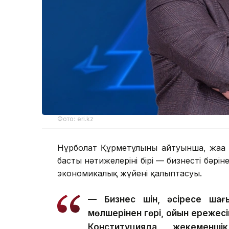
Фото: eri.kz
Нұрболат Құрметұлының айтуынша, жаңа
басты нәтижелерінің бірі — бизнестің бәрі
экономикалық жүйенің қалыптасуы.
— Бизнес үшін, әсіресе шағ
мөлшерінен гөрі, ойын ережес
Конституцияда жекеменш