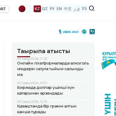
KZ
QZ
РУ
EN
中文
ق ز
ЎЗ
ORT
Тақырыпқа қатысты
06 тамыз 2026, 17:25
Онлайн платформаларда алкоголь
өнімдерін сатуға тыйым салынды
ма
06 тамыз 2026, 15:57
Биржада доллар үшінші күн
қатарынан арзандады
06 тамыз 2026, 13:10
Қазақстанда бір грамм алтын
қанша тұрады