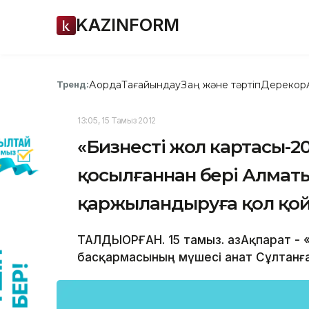
KAZINFORM
Ақорда
Тағайындау
Заң және тәртіп
Дерекқор
Тренд:
13:05, 15 Тамыз 2012
«Бизнестің жол картасы-2
қосылғаннан бері Алмат
қаржыландыруға қол қо
ТАЛДЫҚОРҒАН. 15 тамыз. ҚазАқпарат - 
басқармасының мүшесі Қанат Сұлтанғ