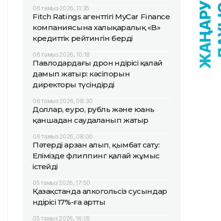
06 тамыз 2026, 11:35
Fitch Ratings агенттігі MyCar Finance
компаниясына халықаралық «B»
кредиттік рейтингін берді
06 тамыз 2026, 10:18
Павлодардағы дрон өндірісі қалай
дамып жатыр: кәсіпорын
директоры түсіндірді
06 тамыз 2026, 08:30
Доллар, еуро, рубль және юань
қаншадан саудаланып жатыр
06 тамыз 2026, 08:00
Пәтерді арзан алып, қымбат сату:
Елімізде флиппинг қалай жұмыс
істейді
05 тамыз 2026, 17:50
Қазақстанда алкогольсіз сусындар
өндірісі 17%-ға артты
05 тамыз 2026, 16:05