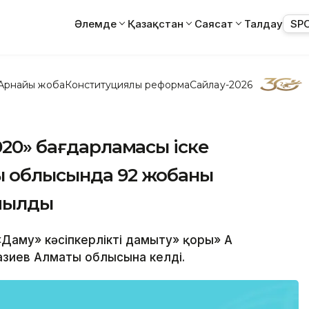
Әлемде
Қазақстан
Саясат
Талдау
SP
Арнайы жоба
Конституциялық реформа
Сайлау-2026
020» бағдарламасы іске
ы облысында 92 жобаны
йылды
«Даму» кәсіпкерлікті дамыту» қоры» АҚ
азиев Алматы облысына келді.