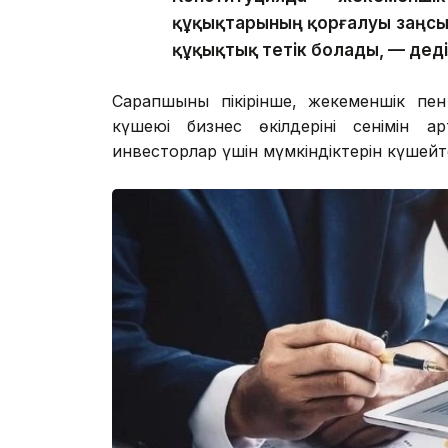
құқықтарының қорғалуы заңсыз 
құқықтық тетік болады, — дед
Сарапшының пікірінше, жекеменшік пен 
күшеюі бизнес өкілдерінің сенімін а
инвесторлар үшін мүмкіндіктерін күшейт