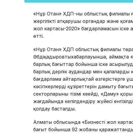
«Нұр Отан» ХДП-ның облыстық филиалы ғи
жергілікті атқарушы органдар және қоғам
жол картасы-2020» бағдарламасын іске а
өтті.
«Нұр Отан» ХДП облыстық филиалы төра
Әбдіқадыровтыңхабарлауынша, аймақта «
барлық бағыттар бойынша іске асырылуда
барлық дерлік аудандар мен қалалардың кә
бағдарлама айтарлықтай өзгерістерге ұш
кәсіпкерлердің құзіреттерін дамыту бағ
секторларының тізімі кеңейді, «Даму» қорын
жағдайында кепілдендіру жүйесі енгізілді
қолдау басталды.
Алматы облысында «Бизнестің жол карта
бағыт бойынша 92 жобаның қаражаттанд