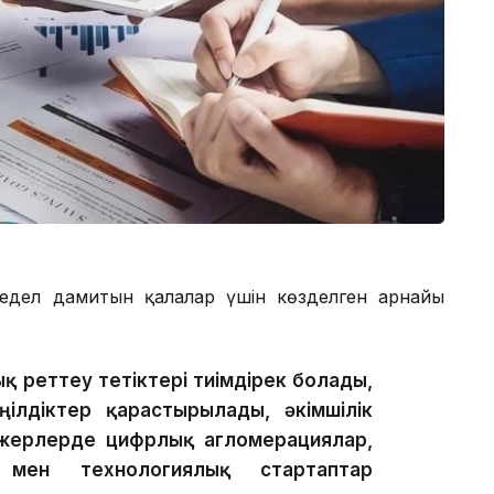
едел дамитын қалалар үшін көзделген арнайы
 реттеу тетіктері тиімдірек болады,
ілдіктер қарастырылады, әкімшілік
л жерлерде цифрлық агломерациялар,
 мен технологиялық стартаптар