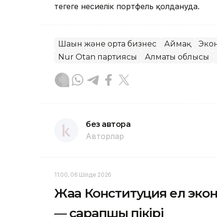
теңгеге несиелік портфель қолдануда.
Шағын және орта бизнес
Аймақ
Эко
Nur Otan партиясы
Алматы облысы
без автора
Авторлар
11:00, 06 Шілде 2026
Жаңа Конституция ел эко
— сарапшы пікірі