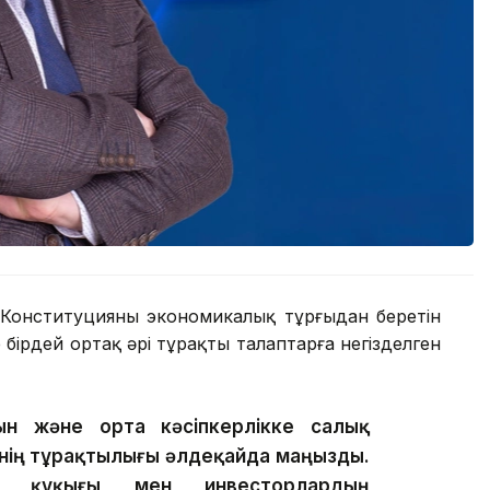
 Конституцияның экономикалық тұрғыдан беретін
не бірдей ортақ әрі тұрақты талаптарға негізделген
ын және орта кәсіпкерлікке салық
інің тұрақтылығы әлдеқайда маңызды.
ік құқығы мен инвесторлардың