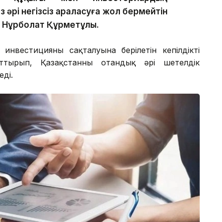
әрі негізсіз араласуға жол бермейтін
і Нұрболат Құрметұлы.
инвестицияның сақталуына берілетін кепілдіктің
рттырып, Қазақстанның отандық әрі шетелдік
еді.