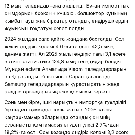
12 мың теледидар ғана өндірілді. Бұған импорттық
өнімдермен бәсекенің күшеюі, бөлшектер құнының
қымбаттауы және бірқатар отандық өндірушілердің
жұмысын тоқтатуы себеп болды.
2024 жылдан сала қайта жандана басталды. Сол
жылы өндіріс көлемі 4,6 есеге өсіп, 43,5 мың
данаға жетті. Ал 2025 жылы өндіріс тағы 3,1 есеге
артып, статистика 134,9 мың теледидар болды.
Мұндай өсімге Алматыда Xiaomi теледидарларын,
ал Қарағанды облысының Саран қаласында
Samsung теледидарларын құрастыратын жаңа
өндіріс орындарының іске қосылуы әсер етті.
Сонымен бірге, ішкі нарықтың импортқа тәуелділігі
біртіндеп төмендеп келе жатыр. 2026 жылы
қаңтар-мамыр айларында отандық өнімнің
сұранысты қамтамасыз етудегі үлесі 2,7%-дан
18,2%-ға өсті. Осы кезеңде өндіріс көлемі 3,2 есеге