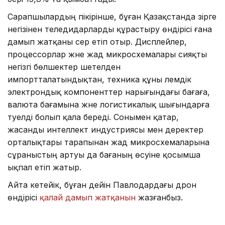
Сарапшылардың пікірінше, бұған Қазақстанда әзірге
негізінен теледидарларды құрастыру өндірісі ғана
дамып жатқаны әсер етіп отыр. Дисплейлер,
процессорлар және жад микросхемалары сияқты
негізгі бөлшектер шетелден
импортталатындықтан, техника құны әлемдік
электрондық компоненттер нарығындағы бағаға,
валюта бағамына және логистикалық шығындарға
тәуелді болып қала береді. Сонымен қатар,
жасанды интеллект индустриясы мен деректер
орталықтары тарапынан жад микросхемаларына
сұраныстың артуы да бағаның өсуіне қосымша
ықпал етіп жатыр.
Айта кетейік, бұған дейін Павлодардағы дрон
өндірісі
қалай дамып жатқанын
жазғанбыз.