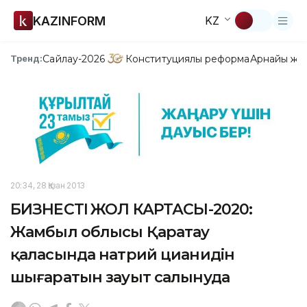
KAZINFORM
KZ
Сайлау-2026
Конституциялық реформа
Арнайы жо
Тренд:
20:34, 28 Қазан 2013
БИЗНЕСТІҢ ЖОЛ КАРТАСЫ-2020:
Жамбыл облысы Қаратау
қаласында натрий цианидін
шығаратын зауыт салынуда