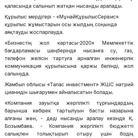
қаласында салынып жатқан нысанды аралады.
Құрылыс мердігері - «МұнайҚұрылысСервис»
құрылыс жұмыстарын осы жылдың соңында
аяқтауды жоспарлауда.
«Бизнестің жол картасы-2020» Мемлекеттік
бағдарламасы шеңберінде нысанға су, газ,
телефон желісін тартуға арналған инженерлік
коммуникация құрылысына қаржы бөлінді, жол
салынуда.
Жамбыл облысы «Талас инвестмент» ЖШС натрий
цианидін шығарумен айналысатын болады.
«Компания зауытқа жергілікті тұрғындардың
барынша көбірек тартылуын басты назарына
алғаны жөн, - деді нысанды аралау кезінде Қ.
Бозымбаев. - Компания жергілікті бюджетті
салықпен толықтырып отыру үшін біздің