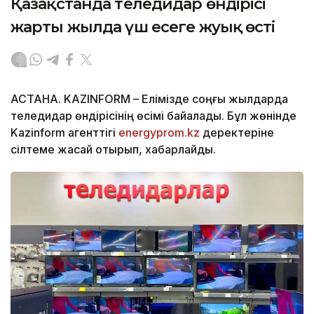
Қазақстанда теледидар өндірісі
жарты жылда үш есеге жуық өсті
АСТАНА. KAZINFORM – Елімізде соңғы жылдарда
теледидар өндірісінің өсімі байқалады. Бұл жөнінде
Kazinform агенттігі
energyprom.kz
деректеріне
сілтеме жасай отырып, хабарлайды.