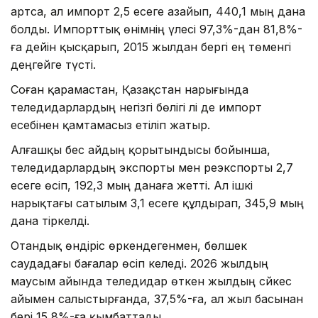
артса, ал импорт 2,5 есеге азайып, 440,1 мың дана
болды. Импорттық өнімнің үлесі 97,3%-дан 81,8%-
ға дейін қысқарып, 2015 жылдан бергі ең төменгі
деңгейге түсті.
Соған қарамастан, Қазақстан нарығында
теледидарлардың негізгі бөлігі әлі де импорт
есебінен қамтамасыз етіліп жатыр.
Алғашқы бес айдың қорытындысы бойынша,
теледидарлардың экспорты мен реэкспорты 2,7
есеге өсіп, 192,3 мың данаға жетті. Ал ішкі
нарықтағы сатылым 3,1 есеге құлдырап, 345,9 мың
дана тіркелді.
Отандық өндіріс өркендегенмен, бөлшек
саудадағы бағалар өсіп келеді. 2026 жылдың
маусым айында теледидар өткен жылдың сәйкес
айымен салыстырғанда, 37,5%-ға, ал жыл басынан
бері 15,8%-ға қымбаттады.