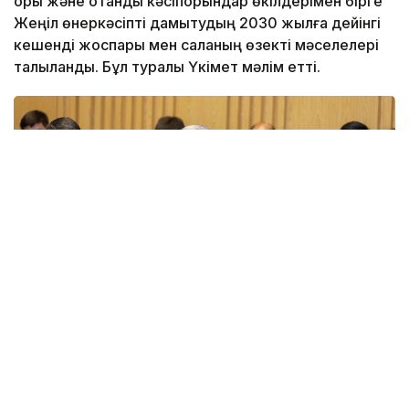
қоры және отандық кәсіпорындар өкілдерімен бірге
Жеңіл өнеркәсіпті дамытудың 2030 жылға дейінгі
кешенді жоспары мен саланың өзекті мәселелері
талқыланды. Бұл туралы Үкімет мәлім етті.
Фото: Үкімет
Қатысушыларға Жеңіл өнеркәсіпті дамытудың 2026-
2030 жылдарға арналған кешенді жоспарының