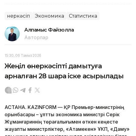
Өнеркәсіп
Экономика
Статистика
Алпамыс Файзолла
Авторлар
15:30, 06 Тамыз 2026
Жеңіл өнеркәсіпті дамытуға
арналған 28 шара іске асырылады
АСТАНА. KAZINFORM — ҚР Премьер-министрінің
орынбасары – ұлттық экономика министрі Серік
Жұманғариннің төрағалығымен өткен кеңесте
жауапты министрліктер, «Атамекен» ҰКП, «Даму»