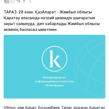
ТАРАЗ. 28 қазан. ҚазАқпарат - Жамбыл облысы
Қаратау қаласында натрий цианидін шығаратын
зауыт салынуда, деп хабарлады Жамбыл облысы
әкімінің баспасөз қыметінен.
Облыс әкімі Қанат Бозымбаев Талас ауданы Қаратау