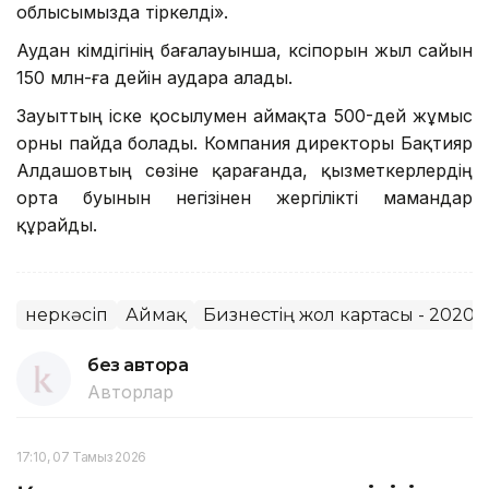
облысымызда тіркелді».
Аудан әкімдігінің бағалауынша, кәсіпорын жыл сайын
150 млн-ға дейін аудара алады.
Зауыттың іске қосылумен аймақта 500-дей жұмыс
орны пайда болады. Компания директоры Бақтияр
Алдашовтың сөзіне қарағанда, қызметкерлердің
орта буынын негізінен жергілікті мамандар
құрайды.
Өнеркәсіп
Аймақ
Бизнестің жол картасы - 2020
без автора
Авторлар
17:10, 07 Тамыз 2026