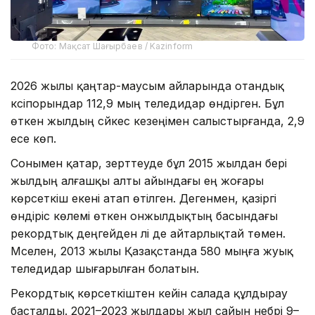
Фото: Мақсат Шағырбаев / Kazinform
2026 жылы қаңтар-маусым айларында отандық
кәсіпорындар 112,9 мың теледидар өндірген. Бұл
өткен жылдың сәйкес кезеңімен салыстырғанда, 2,9
есе көп.
Сонымен қатар, зерттеуде бұл 2015 жылдан бері
жылдың алғашқы алты айындағы ең жоғары
көрсеткіш екені атап өтілген. Дегенмен, қазіргі
өндіріс көлемі өткен онжылдықтың басындағы
рекордтық деңгейден әлі де айтарлықтай төмен.
Мәселен, 2013 жылы Қазақстанда 580 мыңға жуық
теледидар шығарылған болатын.
Рекордтық көрсеткіштен кейін салада құлдырау
басталды. 2021–2023 жылдары жыл сайын небәрі 9–