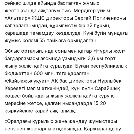
сәйкес шілде айында басталған жұмыс
желтоқсанда аяқталуы тиіс. Мердігер ұйым
«Альтаир» ЖШС директоры Сергей Потиченконың
хабарлағанындай, құрылысты бір ай бұрын,
қарашада тәмамдау көзделуде. Күні бүгін мұндағы
жұмыс көлемі 55 пайызға орындалған.
Облыс орталығында сонымен қатар «Нұрлы жол»
бағдарламасы аясында ұзындығы 3,6 км төрт
жылу желісі қайта құрылуда. Бұған республикалық
бюджеттен 600 млн. теңге қаралған.
«Жайықжылуқуат» АҚ бас директоры Нұрлыбек
Кереевтің мәлім еткеніндей, күні бүгін Сарайшық
көшесі бойындағы жылу желісін қайта құру ісі
мәресіне жетсе, қалған нысандарда 15-20
қыркүйекке қарай аяқталмақ.
«Оралдағы құрылыс және жөндеу жұмыстары
негізінен жоспарлы атқарылуда. Қаржыландыру