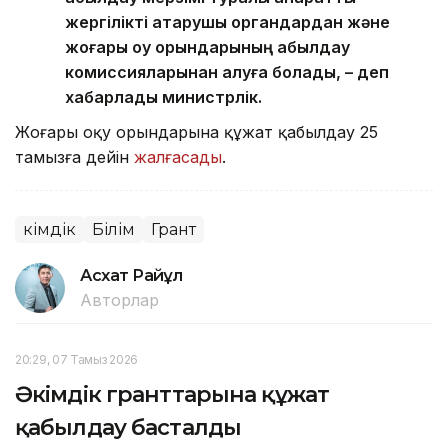
жергілікті атқарушы органдардан және
жоғары оқу орындарының қабылдау
комиссияларынан алуға болады, – деп
хабарлады министрлік.
Жоғары оқу орындарына құжат қабылдау 25
тамызға дейін
жалғасады
.
Әкімдік
Білім
Грант
Асхат Райқұл
Авторлар
20:29, 07 Тамыз 2026
Әкімдік гранттарына құжат
қабылдау басталды