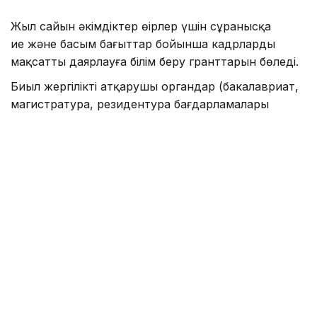
Жыл сайын әкімдіктер өңірлер үшін сұранысқа
ие және басым бағыттар бойынша кадрларды
мақсатты даярлауға білім беру гранттарын бөледі.
Биыл жергілікті атқарушы органдар (бакалавриат,
магистратура, резидентура бағдарламалары
бойынша) оқуға 2392 білім беру грантын бөлді.
— Ең көп грантты Астана қаласының
әкімдігі — 303, Шымкент қаласы — 285
грант, Шығыс Қазақстан облысы — 270
гранттан бөлді. Одан кейін Батыс
Қазақстан облысы — 211 грант, Абай облысы
мен Түркістан облысы — 200 гранттан,
Ақмола облысы — 199 грант, Қарағанды
облысы — 198 грант, Атырау облысы — 187
грант, Маңғыстау облысы — 163 грант
бөлді. Қалған өңірлердің әрқайсысы 100-ге