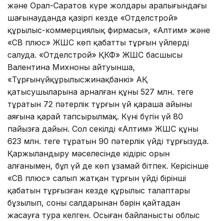
және Орал-Саратов күре жолдары аралығындағы
шағынауданда қазіргі кезде «Отделстрой»
құрылыс-коммерциялық фирмасы», «Алтим» және
«СВ плюс» ЖШС көп қабатты тұрғын үйлерді
салуда. «Отделстрой» ҚКФ» ЖШС басшысы
Валентина Михноның айтуынша,
«Тұрғынүйқұрылысжинақбанкі» АҚ
қатысушыларына арналған құны 527 млн. теңге
тұратын 72 пәтерлік тұрғын үй қараша айының
аяғына қарай тапсырылмақ. Күні бүгін үй 80
пайызға дайын. Сол секілді «Алтим» ЖШС құны
623 млн. теңге тұратын 90 пәтерлік үйді тұрғызуда.
Қаржыландыру мәселесінде кідіріс орын
алғанымен, бұл үй де көп ұзамай бітпек. Керісінше
«СВ плюс» салып жатқан тұрғын үйдің бірінші
қабатын тұрғызған кезде құрылыс талаптары
бұзылып, соның салдарынан бәрін қайтадан
жасауға тура келген. Осыған байланысты облыс