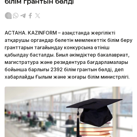
білім грантын бөлді
АСТАНА. KAZINFORM – Қазақстанда жергілікті
атқарушы органдар бөлетін мемлекеттік білім беру
гранттарын тағайындау конкурсына өтініш
қабылдау басталды. Биыл әкімдіктер бакалавриат,
магистратура және резидентура бағдарламалары
бойынша барлығы 2392 білім грантын бөлді, деп
хабарлайды Ғылым және жоғары білім министрлігі.