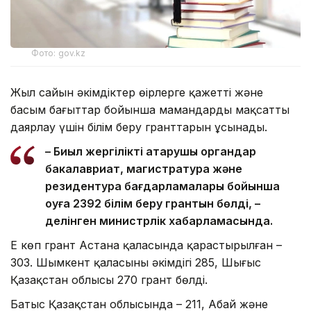
Фото: gov.kz
Жыл сайын әкімдіктер өңірлерге қажетті және
басым бағыттар бойынша мамандарды мақсатты
даярлау үшін білім беру гранттарын ұсынады.
– Биыл жергілікті атқарушы органдар
бакалавриат, магистратура және
резидентура бағдарламалары бойынша
оқуға 2392 білім беру грантын бөлді, –
делінген министрлік хабарламасында.
Ең көп грант Астана қаласында қарастырылған –
303. Шымкент қаласының әкімдігі 285, Шығыс
Қазақстан облысы 270 грант бөлді.
Батыс Қазақстан облысында – 211, Абай және