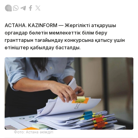
АСТАНА. KAZINFORM — Жергілікті атқарушы
органдар бөлетін мемлекеттік білім беру
гранттарын тағайындау конкурсына қатысу үшін
өтініштер қабылдау басталды.
Фото: Астана әкімдігі