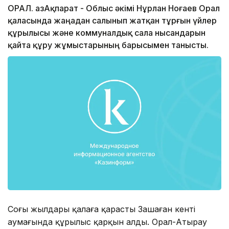
ОРАЛ. ҚазАқпарат - Облыс әкімі Нұрлан Ноғаев Орал
қаласында жаңадан салынып жатқан тұрғын үйлер
құрылысы және коммуналдық сала нысандарын
қайта құру жұмыстарының барысымен танысты.
Соңғы жылдары қалаға қарасты Зашаған кенті
аумағында құрылыс қарқын алды. Орал-Атырау