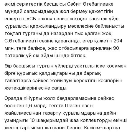
әкімі серіктестік басшысы Сәбит Өтебалиевке
мұндай сапасыздыққа жол бермеу қажеттігін
ескертті. «СВ плюс» салып жатқан тағы екі үйдің
құрылысы қаржыландыру мәселесіне байланысты
тоқтап тұрғаны да назардан тыс қалған жоқ.
С.Өтебалиевтің сөзіне қарағанда, егер қажетті 204
млн. теңге бөлінсе, жас отбасыларға арналған 90
пәтерлік үй екі айдың ішінде бітпек.
Өңір басшысы тұрғын үйлерді уақтылы іске қосумен
бірге құрылыс қалдықтарының да барлық
талаптарға сәйкес жойылуы керектігін кәсіпорын
жетекшілерінің есіне салды.
Оралда «Нұрлы жол» бағдарламасына сәйкес
бөлінген 1,6 млрд. теңгеге Шаған өзені
жайылмасынан тазарту құрылымдарына дейін
ұзындығы 10 шақырымдай жаңа коллектордың екінші
желісі тартылып жатқаны белгілі. Келісім-шартқа