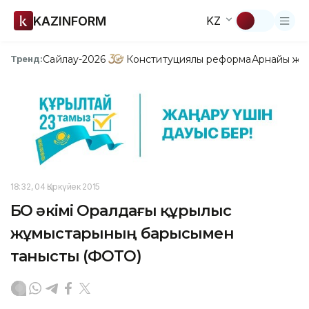
KAZINFORM
KZ
Сайлау-2026
Конституциялық реформа
Арнайы жо
Тренд:
18:32, 04 Қыркүйек 2015
БҚО әкімі Оралдағы құрылыс
жұмыстарының барысымен
танысты (ФОТО)