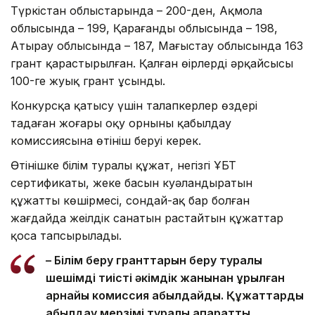
Түркістан облыстарында – 200-ден, Ақмола
облысында – 199, Қарағанды облысында – 198,
Атырау облысында – 187, Маңғыстау облысында 163
грант қарастырылған. Қалған өңірлердің әрқайсысы
100-ге жуық грант ұсынды.
Конкурсқа қатысу үшін талапкерлер өздері
таңдаған жоғары оқу орнының қабылдау
комиссиясына өтініш беруі керек.
Өтінішке білім туралы құжат, негізгі ҰБТ
сертификаты, жеке басын куәландыратын
құжаттың көшірмесі, сондай-ақ бар болған
жағдайда жеңілдік санатын растайтын құжаттар
қоса тапсырылады.
– Білім беру гранттарын беру туралы
шешімді тиісті әкімдік жанынан құрылған
арнайы комиссия қабылдайды. Құжаттарды
қабылдау мерзімі туралы ақпаратты