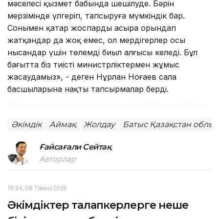
мәселесі қызмет бабында шешілуде. Бәрін
мерзімінде үлгеріп, тапсыруға мүмкіндік бар.
Сонымен қатар жоспарды асыра орындап
жатқандар да жоқ емес, ол мердігерлер осы
нысандар үшін төлемді биыл алғысы келеді. Бұл
бағытта біз тиісті министрліктермен жұмыс
жасаудамыз», - деген Нұрлан Ноғаев сала
басшыларына нақты тапсырмалар берді.
Әкімдік
Аймақ
Жолдау
Батыс Қазақстан облы
Ғайсағали Сейтақ
Авторлар
16:34, 08 Тамыз 2026
Әкімдіктер талапкерлерге неше