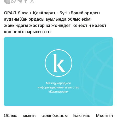
ОРАЛ. 9 қазан. ҚазАқпарат - Бүгін Бөкей ордасы
ауданы Хан ордасы ауылында облыс әкімі
жанындағы жастар ісі жөніндегі кеңестің кезекті
көшпелі отырысы өтті.
Облыс әкімінің орынбасары Бақтияр Мәкеннің