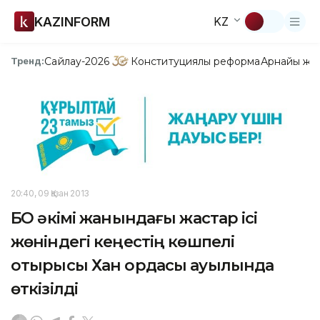
KAZINFORM
KZ
Сайлау-2026
Конституциялық реформа
Арнайы жо
Тренд:
20:40, 09 Қазан 2013
БҚО әкімі жанындағы жастар ісі
жөніндегі кеңестің көшпелі
отырысы Хан ордасы ауылында
өткізілді