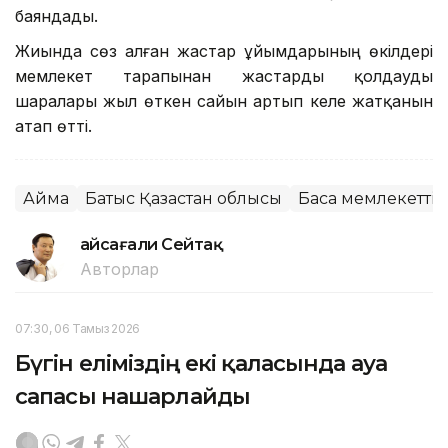
баяндады.
Жиында сөз алған жастар ұйымдарының өкілдері
мемлекет тарапынан жастарды қолдауды
шаралары жыл өткен сайын артып келе жатқанын
атап өтті.
Аймақ
Батыс Қазақстан облысы
Басқа мемлекетті
Ғайсағали Сейтақ
Авторлар
07:30, 06 Тамыз 2026
Бүгін еліміздің екі қаласында ауа
сапасы нашарлайды