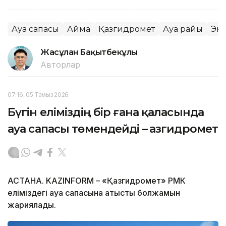
Ауа сапасы
Аймақ
Қазгидромет
Ауа райы
Эк
Жасұлан Бақытбекұлы
Авторлар
07:16, 05 Тамыз 2026
Бүгін еліміздің бір ғана қаласында
ауа сапасы төмендейді – Қазгидромет
АСТАНА. KAZINFORM – «Қазгидромет» РМК
еліміздегі ауа сапасына қатысты болжамын
жариялады.