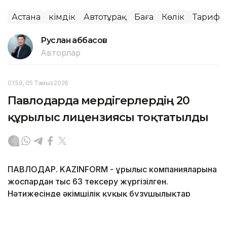
Астана
Әкімдік
Автотұрақ
Баға
Көлік
Тариф
Руслан Ғаббасов
Авторлар
01:59, 05 Тамыз 2026
Павлодарда мердігерлердің 20
құрылыс лицензиясы тоқтатылды
ПАВЛОДАР. KAZINFORM - Құрылыс компанияларына
жоспардан тыс 63 тексеру жүргізілген.
Нәтижесінде әкімшілік құқық бұзушылықтар
бойынша 85 хаттама толтырылып, салынған
айыппұлдардың жалпы сомасы 36,6 млн теңгені