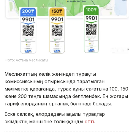
Фото: Астана мәслихаты
Мәслихаттың көлік жөніндегі тұрақты
комиссиясының отырысында таратылған
мәліметке қарағанда, тұрақ құны сағатына 100, 150
және 200 теңге шамасында белгіленбек. Ең жоғары
тариф елорданың орталық бөлігінде болады.
Еске салсақ, елордадағы ақылы тұрақтар
әкімдіктің меншігіне толыққанды
өтті
.