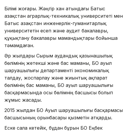
Білімі жоғары. Жәңгір хан атындағы Батыс
Қазақстан аграрлық-техникалық университеті мен
Батыс Қазақстан инженерлік-гуманитарлық
университетін есеп және аудит бакалавры,
құқықтану бакалавры мамандықтары бойынша
тәмамдаған.
Әр жылдары Сырым аудандық қазынашылық
бөлімінің жетекші және бас маманы, БҚО ауыл
шаруашылығы департаменті экономикалық
талдау, жоспарлау және жиынтық ақпарат
бөлімінің бас маманы, БҚО ауыл шаруашылығы
басқармасында осы бөлімнің басшысы болып
жұмыс жасады.
2015 жылдан БҚО Ауыл шаруашылығы басқармасы
басшысының орынбасары қызметін атқарды.
Еске сала кетейік, бұдан бұрын БҚО Еңбек