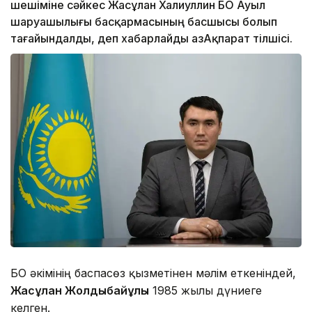
шешіміне сәйкес Жасұлан Халиуллин БҚО Ауыл
шаруашылығы басқармасының басшысы болып
тағайындалды, деп хабарлайды ҚазАқпарат тілшісі.
БҚО әкімінің баспасөз қызметінен мәлім еткеніндей,
Жасұлан Жолдыбайұлы
1985 жылы дүниеге
келген.