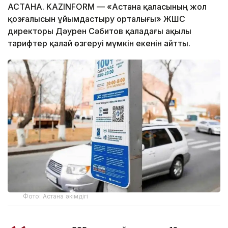
АСТАНА. KAZINFORM — «Астана қаласының жол
қозғалысын ұйымдастыру орталығы» ЖШС
директоры Дәурен Сәбитов қаладағы ақылы
тарифтер қалай өзгеруі мүмкін екенін айтты.
Фото: Астана әкімдігі