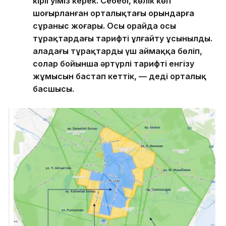
кірігуіміз керек. Себебі, көлік көп
шоғырланған орталықтағы орындарға
сұраныс жоғары. Осы орайда осы
тұрақтардағы тарифті ұлғайту ұсынылды.
Қаладағы тұрақтарды үш аймаққа бөліп,
солар бойынша әртүрлі тарифті енгізу
жұмысын бастап кеттік, — деді орталық
басшысы.