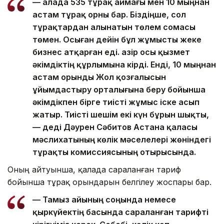
— Қалада 535 тұрақ аймағы мен 10 мыңнан
астам тұрақ орны бар. Біздіңше, сол
тұрақтардан алынатын төлем сомасы
төмен. Осыған дейін бұл жұмысты жеке
бизнес атқарған еді. Қазір осы қызмет
әкімдіктің құрлымына кірді. Енді, 10 мыңнан
астам орынды Жол қозғалысын
ұйымдастыру орталығына беру бойынша
әкімдікпен бірге тиісті жұмыс іске асып
жатыр. Тиісті шешім екі күн бұрын шықты,
— деді Дәурен Сәбитов Астана қаласы
мәслихатының көлік мәселелері жөніндегі
тұрақты комиссиясының отырысында.
Оның айтуынша, қалада сараланған тариф
бойынша тұрақ орындарын белгілеу жоспары бар.
— Тамыз айының соңында немесе
қыркүйектің басында сараланған тарифті