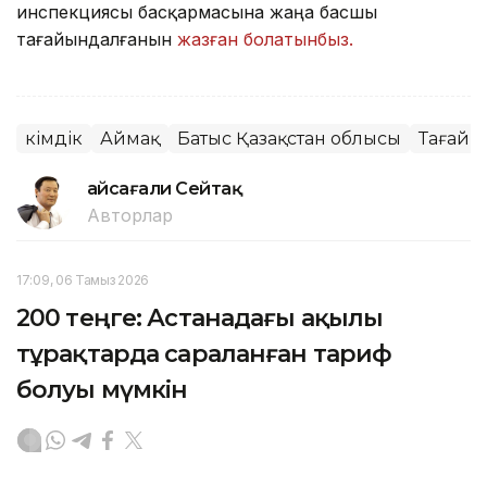
инспекциясы басқармасына жаңа басшы
тағайындалғанын
жазған болатынбыз.
Әкімдік
Аймақ
Батыс Қазақстан облысы
Тағайы
Ғайсағали Сейтақ
Авторлар
17:09, 06 Тамыз 2026
200 теңге: Астанадағы ақылы
тұрақтарда сараланған тариф
болуы мүмкін