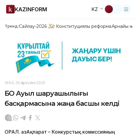
KAZINFORM
KZ
Сайлау-2026
Конституциялық реформа
Арнайы жо
Тренд:
16:54, 30 Қыркүйек 2020
БҚО Ауыл шаруашылығы
басқармасына жаңа басшы келді
ОРАЛ. ҚазАқпарат – Конкурстық комиссияның