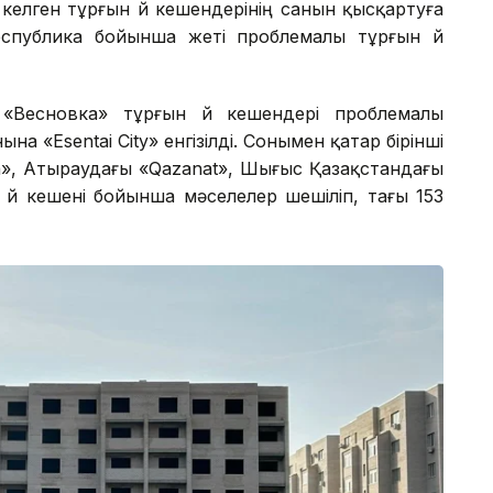
елген тұрғын үй кешендерінің санын қысқартуға
спублика бойынша жеті проблемалы тұрғын үй
Весновка» тұрғын үй кешендері проблемалы
а «Esentai City» енгізілді. Сонымен қатар бірінші
, Атыраудағы «Qazanat», Шығыс Қазақстандағы
үй кешені бойынша мәселелер шешіліп, тағы 153