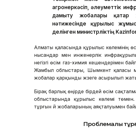
агроөнеркәсіп, әлеуметтік ин
дамыту жобалары қатар 
нәтижесінде құрылыс жұмыст
делінген министрліктің Kazinfo
Алматы қаласында құрылыс көлемінің өс
нысандар мен инженерлік инфрақұрыл
негізгі өсім газ-химия кешендерімен ба
Жамбыл облыстары, Шымкент қаласы мен
жобалар қарқынды жүзеге асырылып жат
Бірақ барлық өңірде бірдей өсім сақталм
облыстарында құрылыс көлемі төмен.
тұрғын үй жобаларының аяқталуымен ба
Проблемалы тұрғ