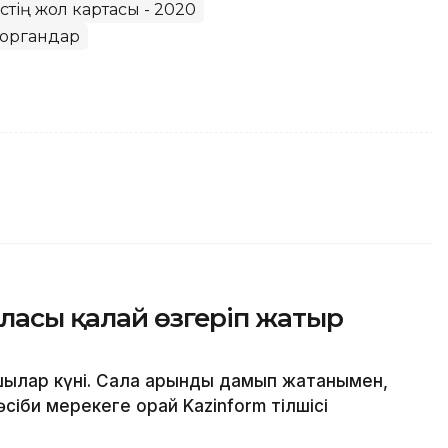
стің жол картасы - 2020
моргандар
ласы қалай өзгеріп жатыр
ылар күні. Сала қарқынды дамып жатқанымен,
сіби мерекеге орай Kazinform тілшісі