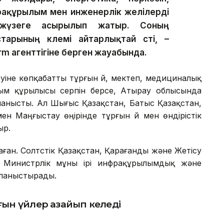
фрақұрылым мен инженерлік желілерді
жүзеге асырылып жатыр. Соның
арының көлемі айтарлықтай өсті, –
rm агенттігіне берген жауабында.
уіне көпқабатты тұрғын үй, мектеп, медициналық
ым құрылысы серпін берсе, Атырау облысында
йланысты. Ал Шығыс Қазақстан, Батыс Қазақстан,
 Маңғыстау өңірінде тұрғын үй мен өндірістік
ыр.
аған. Солтүстік Қазақстан, Қарағанды және Жетісу
 Министрлік мұны ірі инфрақұрылымдық және
йланыстырады.
ын үйлер азайып келеді