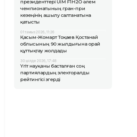
президенттері UIM F1H2O әлем
чемпионатының гран-при
кезеңінің ашылу салтанатына
қатысты
01 тамыз 2026, 11:26
Қасым-Жомарт Тоқаев Қостанай
облысының 90 жылдығына орай
құттықтау жолдады
30 шілде 2026, 17:48
Үгіт науқаны басталған соң
партиялардың электоралды
рейтингісі өзгерді