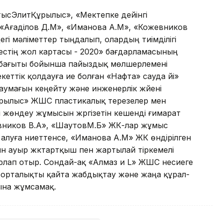
тысЭлитҚұрылыс», «Мектепке дейінгі
«Ағаділов Д.М», «Иманова А.М», «Кожевников
і мәліметтер тыңдалып, олардың тиімділігі
­нестің жол картасы - 2020» бағдарламасының
і бағыты бойынша пайыздық мөлшерлемені
кеттік қолдауға ие болған «Нафта» сауда үйі»
мағын кеңейту және инженерлік жүйені
ұрылыс» ЖШС пластикалық терезелер мен
 жөн­деу жұмысын жүргізетін кешенді ғимарат
евников В.А», «ШаутовМ.Б» ЖК-лар жұмыс
ып алуға ниеттенсе, «Иманова А.М» ЖК өндірілген
 ауыр жүктартқыш пен жартылай тіркемелі
рлап отыр. Сондай-ақ «Алмаз и L» ЖШС несиеге
 орталықты қайта жабдықтау және жаңа құрал-
ына жұмсамақ.