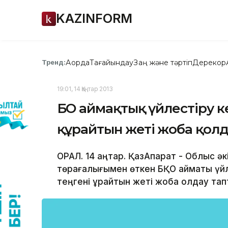
KAZINFORM
Ақорда
Тағайындау
Заң және тәртіп
Дерекқор
Тренд:
19:01, 14 Қаңтар 2013
БҚО аймақтық үйлестіру ке
құрайтын жеті жоба қолд
ОРАЛ. 14 қаңтар. ҚазАқпарат - Облыс ә
төрағалығымен өткен БҚО аймақтық үй
теңгені құрайтын жеті жоба қолдау тап