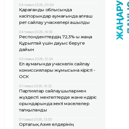
04 тамыз 2026, 20:04
Қарағанды облысында
кәсіпорындар аумағында алғаш
рет сайлау учаскелері ашылды
04 тамыз 2026, 16:55
Респонденттердің 72,3%-ы жаңа
Құрылтай үшін дауыс беруге
дайын
03 тамыз 2026, 12:34
Ел аумағында учаскелік сайлау
комиссиялары жұмысына кірісті -
ОСК
01 тамыз 2026, 19:22
Партиялар сайлаушылармен
жүздесті: мектептерде және өндіріс
орындарында өзекті мәселелер
талқыланды
01 тамыз 2026, 13:50
Орталық Азия елдерінің