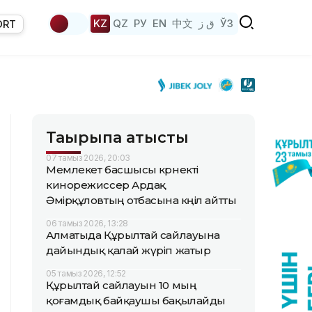
KZ
QZ
РУ
EN
中文
ق ز
ЎЗ
ORT
Тақырыпқа қатысты
07 тамыз 2026, 20:03
Мемлекет басшысы көрнекті
кинорежиссер Ардақ
Әмірқұловтың отбасына көңіл айтты
06 тамыз 2026, 13:28
Алматыда Құрылтай сайлауына
дайындық қалай жүріп жатыр
05 тамыз 2026, 12:52
Құрылтай сайлауын 10 мың
қоғамдық байқаушы бақылайды