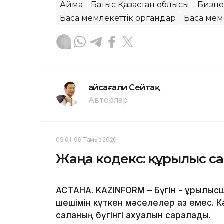
Аймақ
Батыс Қазақстан облысы
Бизне
Басқа мемлекеттік органдар
Басқа ме
Ғайсағали Сейтақ
Авторлар
09:01, 09 Тамыз 2026
Жаңа кодекс: құрылыс са
АСТАНА. KAZINFORM – Бүгін - құрылысш
шешімін күткен мәселелер аз емес. Кә
саланың бүгінгі ахуалын саралады.