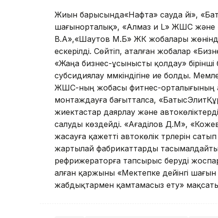
Жиын барысында«Нафта» сауда үйі», «Ба
шағынорталық», «Алмаз и L» ЖШС және 
В.А»,«Шаутов М.Б» ЖК жобалары жөніндег
ескерілді. Сөйтіп, аталған жобалар «Биз
«Жаңа бизнес-ұсынысты қолдау» бірінш
субсидиялау мүмкіндігіне ие болды. Мемле
ЖШС-ның жобасы фитнес-орталығының ау
монтаждауға бағытталса, «БатысЭлитҚ
жиектастар даярлау және автокөліктерді
салуды көздейді. «Ағаділов Д.М», «Кож
жасауға қажетті ав­токөлік түрлерін сат
жартылай фабрикаттарды тасымалдайтын
рефрижераторға тапсырыс беруді жоспа
алған қаржыны «Мектепке дейінгі шағын
жабдықтармен қамтамасыз ету» мақ­сат