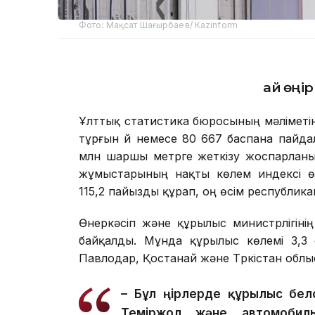
Фото: Мақсат Шағырбаев/ Kazinform
Қай өңі
Ұлттық статистика бюросының мәліметі
тұрғын үй немесе 80 667 баспана пайдал
млн шаршы метрге жеткізу жоспарланы
жұмыстарының нақты көлем индексі ө
115,2 пайызды құрап, оң өсім республикан
Өнеркәсіп және құрылыс министрлігіні
байқалды. Мұнда құрылыс көлемі 3,3 
Павлодар, Қостанай және Түркістан облы
– Бұл өңірлерде құрылыс бел
Теміржол және автомобиль 