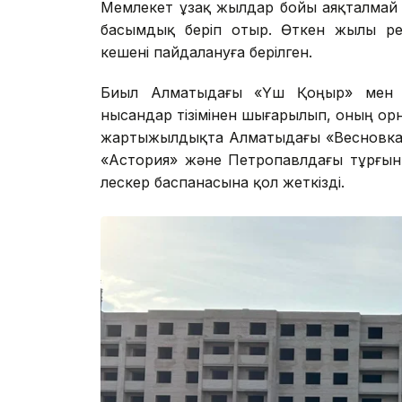
Мемлекет ұзақ жылдар бойы аяқталмай к
басымдық беріп отыр. Өткен жылы ре
кешені пайдалануға берілген.
Биыл Алматыдағы «Үш Қоңыр» мен «
нысандар тізімінен шығарылып, оның орнын
жартыжылдықта Алматыдағы «Весновка»
«Астория» және Петропавлдағы тұрғын 
үлескер баспанасына қол жеткізді.