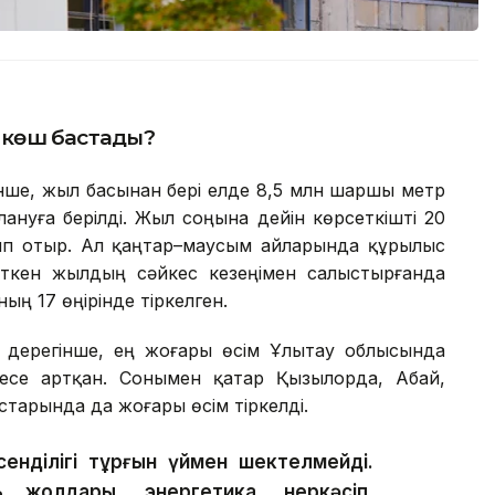
р көш бастады?
нше, жыл басынан бері елде 8,5 млн шаршы метр
ануға берілді. Жыл соңына дейін көрсеткішті 20
п отыр. Ал қаңтар–маусым айларында құрылыс
ткен жылдың сәйкес кезеңімен салыстырғанда
ың 17 өңірінде тіркелген.
ң дерегінше, ең жоғары өсім Ұлытау облысында
есе артқан. Сонымен қатар Қызылорда, Абай,
старында да жоғары өсім тіркелді.
сенділігі тұрғын үймен шектелмейді.
жолдары, энергетика, өнеркәсіп,