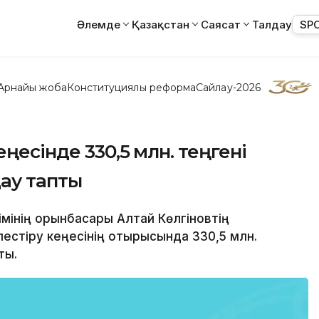
Әлемде
Қазақстан
Саясат
Талдау
SP
Арнайы жоба
Конституциялық реформа
Сайлау-2026
ңесінде 330,5 млн. теңгені
ау тапты
кімінің орынбасары Алтай Көлгіновтің
лестіру кеңесінің отырысында 330,5 млн.
ты.