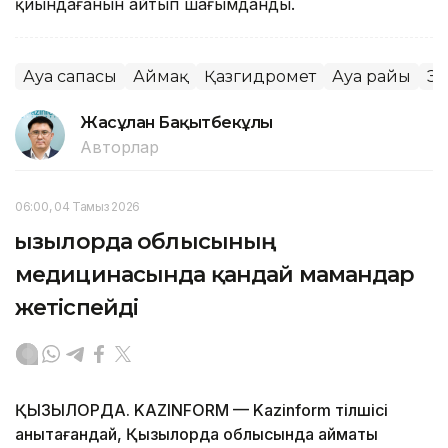
қиындағанын айтып шағымданды.
Ауа сапасы
Аймақ
Қазгидромет
Ауа райы
Эк
Жасұлан Бақытбекұлы
Авторлар
06:00, 04 Тамыз 2026
Қызылорда облысының
медицинасында қандай мамандар
жетіспейді
ҚЫЗЫЛОРДА. KAZINFORM — Kazinform тілшісі
анықтағандай, Қызылорда облысында аймақтық