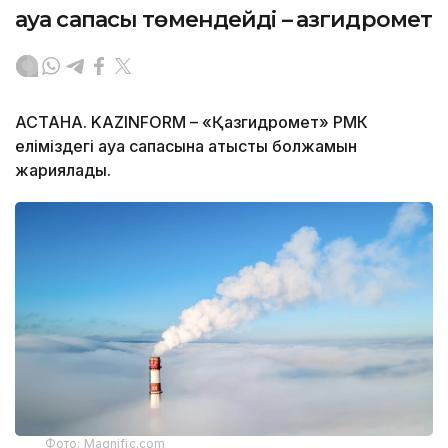
ауа сапасы төмендейді – Қазгидромет
АСТАНА. KAZINFORM – «Қазгидромет» РМК
еліміздегі ауа сапасына қатысты болжамын
жариялады.
Фото: Magnific.com