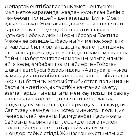
Департаменттің баспасөз қызметінен түскен
мәліметке қарағанда, жаңадан құрылған бөлініс
«әмбебап полицей» деп аталады. Бүгін Орал
қаласындағы Жеңіс алаңында әмбебап полицей
гарнизоны сап түзеді. Салтанатты шараға
қатысқан облыс әкімінің орынбасары Бақтияр
Мәкен өз сөзінде Елбасының Үкіметке, жергілікті
атқарушы билік органдарына және полицияға
отандастарымыздың қауіпсіздігін қамтамасыз ету
бойынша берген тапсырмасының маңыздылығын
айта келе, әмбебап полицейлерге «Тойота»
шағын автобусы базасындағы «Автоураган» жаңа
заманауи автомобиль кешенінің кілтін табыстады.
БҚО ІІД бастығы Махамбет Абисатов полицияның
басты міндеті құқық тәртібін қамтамасыз ету,
азаматтардың тыныштығы мен қауіпсіздігін сақтау
екенін атап көрсетіп, полицейлерді халық
алдындағы міндетін адал орындауға шақырды.
Сап түзеу кезінде Ішкі істер министрі, полиция
генерал-лейтенанты Қалмұханбет Қасымовтың
бұйрығы жарияланып, ерекше көзге түскен
полицейлерге кезекті арнайы атағы мен
шендері табыс етілді. Жиналған жұртшылыққа