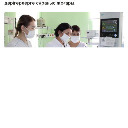
дәрігерлерге сұраныс жоғары.
Фото: Қызылорда облыстық денсаулық сақтау
басқармасы
Тапшылық қала мен ауылда бірдей байқалады.
— Осы уақытқа дейін реаниматолог көбірек
жетіспейтін, бүгінде бұл тапшылық сейілді.