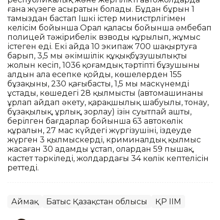
ғана жүзеге асыратын болады. Бұдан бұрын 1
тамыздан бастап Ішкі істер министрлігімен
келісім бойынша Орал қаласы бойынша әмбебап
полицей тәжірибелік взводы құрылып, жұмыс
істеген еді. Екі айда 10 экипаж 700 шақыртуға
барып, 3,5 мың әкімшілік құқықбұзушылықтың
жолын кесіп, 1036 қоғамдық тәртіпті бұзушыны
алдын ала есепке қойды, көшелерден 155
бұзақыны, 230 қаңғыбасты, 1,5 мың маскүнемді
ұстады, көшедегі 28 қылмыстың (автомашинаны
ұрлап айдап әкету, қарақшылық шабуылы, тонау,
бұзақылық, ұрлық, зорлау) ізін суытпай ашты,
берілген бағдарлар бойынша 63 автокөлік
құралын, 27 мас күйдегі жүргізушіні, іздеуде
жүрген 3 қылмыскерді, криминалдық қылмыс
жасаған 30 адамды ұстап, олардан 59 пышақ,
кастет тәркіледі, жолдардағы 34 көлік кептелісін
реттеді.
Аймақ
Батыс Қазақстан облысы
ҚР ІІМ