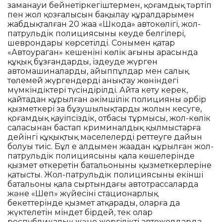
заманауи бейнетіркегіштермен, қоғамдық тәртіп
пен жол қозғалысын бақылау құралдарымен
жабдықталған 20 жаңа «Шкода» автокөлігі, жол-
патрульдік полициясының кеуде белгілері,
шеврондары көрсетілді. Сонымен қатар
«Автоураган» кешенінің көлік ағыны арасында
құқық бұзғандарды, іздеуде жүрген
автомашиналарды, айыппұлдар мен салық
төлемей жүргендерді анықтау жөніндегі
мүмкіндіктері түсіндірілді. Айта кету керек,
қайтадан құрылған әкімшілік полицияның әрбір
қызметкері заң бұзушылықтардың жолын кесуге,
қоғамдық қауіпсіздік, отбасы тұрмысы, жол-көлік
саласынан бастап криминалдық қылмыстарға
дейінгі құқықтық мәселелерді реттеуге дайын
болуы тиіс. Бұл ең алдымен жаңадан құрылған жол-
патрульдік полициясының қала көшелерінде
қызмет өткеретін батальонының қызметкерлеріне
қатысты. Жол-патрульдік полициясының екінші
батальоны қала сыртындағы автотрассаларда
және «Шеп» жүйесінің стационарлық
бекеттерінде қызмет атқарады, оларға да
жүктелетін міндет бірдей, тек олар
республикалық және жергілікті автожолдарда