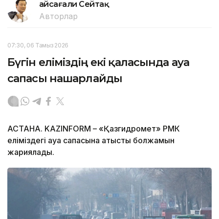
Ғайсағали Сейтақ
Авторлар
07:30, 06 Тамыз 2026
Бүгін еліміздің екі қаласында ауа
сапасы нашарлайды
АСТАНА. KAZINFORM – «Қазгидромет» РМК
еліміздегі ауа сапасына қатысты болжамын
жариялады.