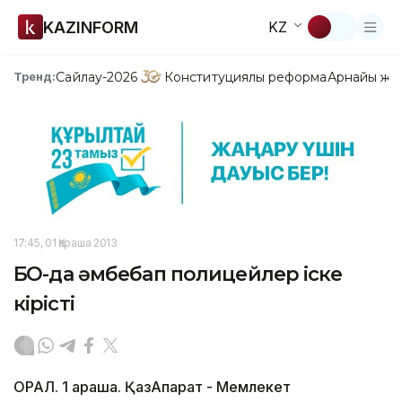
KAZINFORM
KZ
Сайлау-2026
Конституциялық реформа
Арнайы жо
Тренд:
17:45, 01 Қараша 2013
БҚО-да әмбебап полицейлер іске
кірісті
ОРАЛ. 1 қараша. ҚазАқпарат - Мемлекет