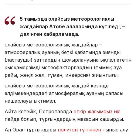
5 тамызда қолайсыз метеорологиялық
жағдайлар Ақтөбе қалаласында күтіледі, –
делінген хабарламада.
Қолайсыз метеорологиялық жағдайлар –
атмосфералық ауаның беткі қабатында зиянды
(ластаушы) заттардың шоғырлануына ықпал ететін
қысқамерзімді метеофакторлардың (тымық ауа
райы, жеңіл жел, тұман, инверсия) жиынтығы.
Қолайсыз метеорологиялық жағдай кезінде
елдімекендердегі атмосфералық ауаның сапасы
нашарлауы ықтимал.
Айта кетейік, Петропавлда
өткір жағымсыз иіс
пайда болып, тұрғындардың мазасын қашырды.
Ал Орал тұрғындары
полигон түтінінен
тыныс алу