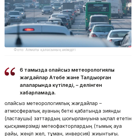
Фото: Алматы қаласының әкімдігі
6 тамызда қолайсыз метеорологиялық
жағдайлар Ақтөбе және Талдықорған
қалаларында күтіледі, – делінген
хабарламада.
Қолайсыз метеорологиялық жағдайлар –
атмосфералық ауаның беткі қабатында зиянды
(ластаушы) заттардың шоғырлануына ықпал ететін
қысқамерзімді метеофакторлардың (тымық ауа
райы, жеңіл жел, тұман, инверсия) жиынтығы.