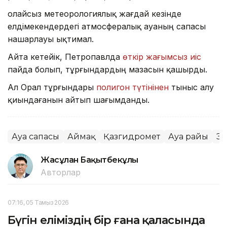
Қолайсыз метеорологиялық жағдай кезінде
елдімекендердегі атмосфералық ауаның сапасы
нашарлауы ықтимал.
Айта кетейік, Петропавлда
өткір жағымсыз иіс
пайда болып, тұрғындардың мазасын қашырды.
Ал Орал тұрғындары
полигон түтінінен
тыныс алу
қиындағанын айтып шағымданды.
Ауа сапасы
Аймақ
Қазгидромет
Ауа райы
Эк
Жасұлан Бақытбекұлы
Авторлар
07:16, 05 Тамыз 2026
Бүгін еліміздің бір ғана қаласында