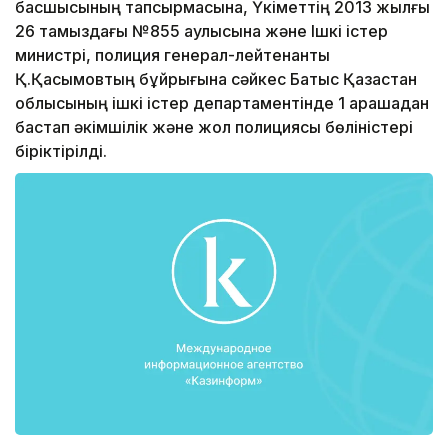
басшысының тапсырмасына, Үкіметтің 2013 жылғы
26 тамыздағы №855 қаулысына және Ішкі істер
министрі, полиция генерал-лейтенанты
Қ.Қасымовтың бұйрығына сәйкес Батыс Қазақстан
облысының ішкі істер департаментінде 1 қарашадан
бастап әкімшілік және жол полициясы бөліністері
біріктірілді.