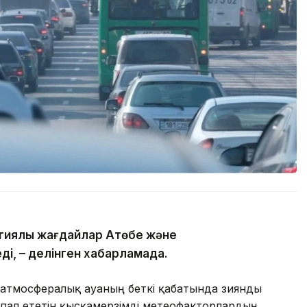
гиялық жағдайлар Ақтөбе және
ді, – делінген хабарламада.
 атмосфералық ауаның беткі қабатында зиянды
пал ететін қысқамерзімді метеофакторлардың