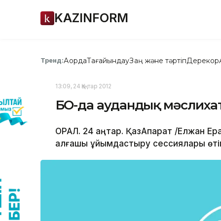
KAZINFORM
Ақорда
Тағайындау
Заң және тәртіп
Дерекқор
Тренд:
13:09, 24 Қаңтар 2012
БҚО-да аудандық мәслих
ОРАЛ. 24 қаңтар. ҚазАқпарат /Елжан Е
алғашқы ұйымдастыру сессиялары өті