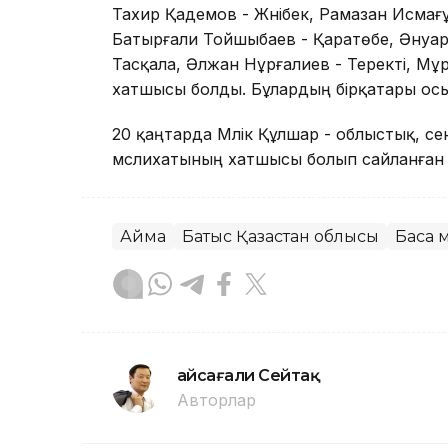
Тахир Қадемов - Жәнібек, Рамазан Исмағұ
Батырғали Тойшыбаев - Қаратөбе, Әнуар
Тасқала, Әлжан Нұрғалиев - Теректі, М
хатшысы болды. Бұлардың бірқатары осы 
20 қаңтарда Мәлік Құлшар - облыстық, с
мәслихатының хатшысы болып сайланған
Аймақ
Батыс Қазақстан облысы
Басқа
Ғайсағали Сейтақ
Авторлар