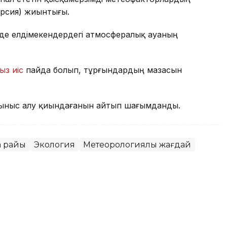
ерсия) жиынтығы.
де елдімекендердегі атмосфералық ауаның
ыз иіс
пайда болып, тұрғындардың мазасын
ыныс алу қиындағанын айтып шағымданды.
а райы
Экология
Метеорологиялық жағдай