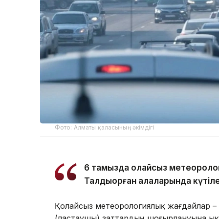
Фото: Алматы қаласының әкімдігі
6 тамызда қолайсыз метеороло
Талдықорған қалаларында күтіле
Қолайсыз метеорологиялық жағдайлар –
(ластаушы) заттардың шоғырлануына ық