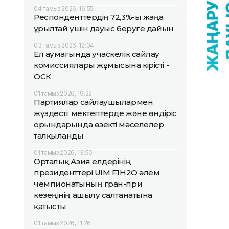
04 тамыз 2026, 16:55
Респонденттердің 72,3%-ы жаңа
Құрылтай үшін дауыс беруге дайын
03 тамыз 2026, 12:34
Ел аумағында учаскелік сайлау
комиссиялары жұмысына кірісті -
ОСК
01 тамыз 2026, 19:22
Партиялар сайлаушылармен
жүздесті: мектептерде және өндіріс
орындарында өзекті мәселелер
талқыланды
01 тамыз 2026, 13:50
Орталық Азия елдерінің
президенттері UIM F1H2O әлем
чемпионатының гран-при
кезеңінің ашылу салтанатына
қатысты
01 тамыз 2026, 11:26