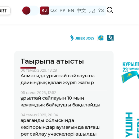
KZ
QZ
РУ
EN
中文
ق ز
ЎЗ
ORT
Тақырыпқа қатысты
06 тамыз 2026, 13:28
Алматыда Құрылтай сайлауына
дайындық қалай жүріп жатыр
05 тамыз 2026, 12:52
Құрылтай сайлауын 10 мың
қоғамдық байқаушы бақылайды
04 тамыз 2026, 20:04
Қарағанды облысында
кәсіпорындар аумағында алғаш
рет сайлау учаскелері ашылды