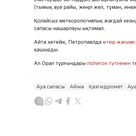
(тымық ауа райы, жеңіл жел, тұман, инв
Қолайсыз метеорологиялық жағдай кезін
сапасы нашарлауы ықтимал.
Айта кетейік, Петропавлда
өткір жағымс
қашырды.
Ал Орал тұрғындары
полигон түтінінен
т
Ауа сапасы
Аймақ
Қазгидромет
Ау
Жасұлан Бақытбекұлы