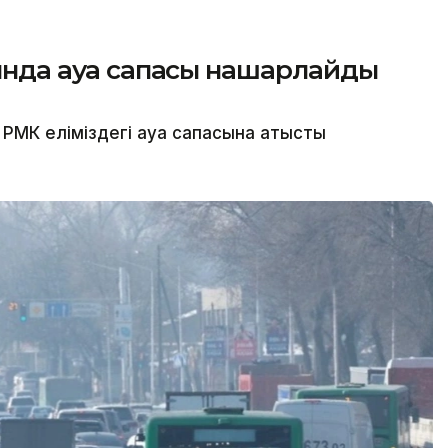
сында ауа сапасы нашарлайды
МК еліміздегі ауа сапасына қатысты