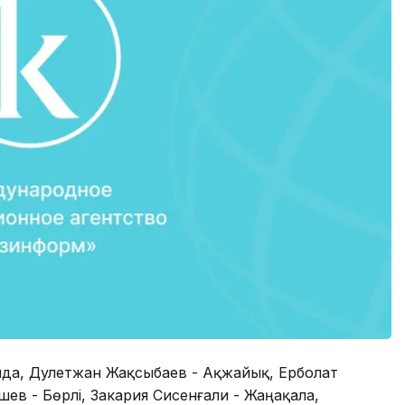
ғанда, Дәулетжан Жақсыбаев - Ақжайық, Ерболат
ев - Бөрлі, Закария Сисенғали - Жаңақала,