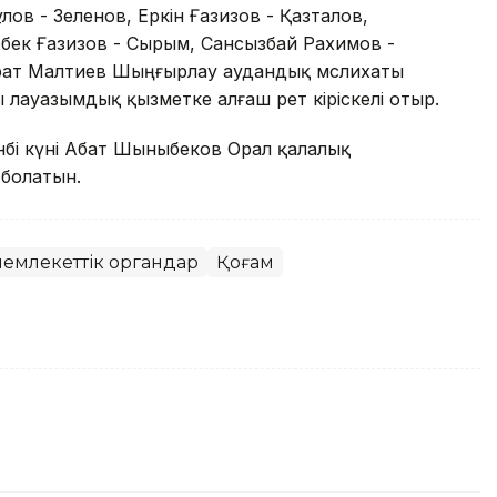
лов - Зеленов, Еркін Ғазизов - Қазталов,
бек Ғазизов - Сырым, Сансызбай Рахимов -
ұрат Малтиев Шыңғырлау аудандық мәслихаты
лауазымдық қызметке алғаш рет кіріскелі отыр.
енбі күні Абат Шыныбеков Орал қалалық
 болатын.
 мемлекеттік органдар
Қоғам