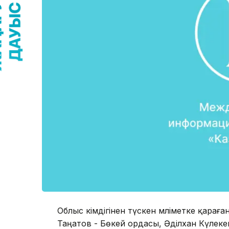
Облыс әкімдігінен түскен мәліметке қара
Таңатов - Бөкей ордасы, Әділхан Күлекеш