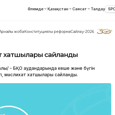
Әлемде
Қазақстан
Саясат
Талдау
SP
Арнайы жоба
Конституциялық реформа
Сайлау-2026
ат хатшылары сайланды
ралы/ - БҚО аудандарында кеше және бүгін
п, мәслихат хатшылары сайланды.