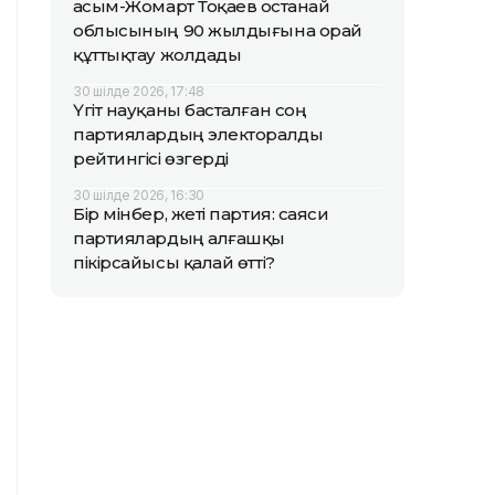
Қасым-Жомарт Тоқаев Қостанай
облысының 90 жылдығына орай
құттықтау жолдады
30 шілде 2026, 17:48
Үгіт науқаны басталған соң
партиялардың электоралды
рейтингісі өзгерді
30 шілде 2026, 16:30
Бір мінбер, жеті партия: саяси
партиялардың алғашқы
пікірсайысы қалай өтті?