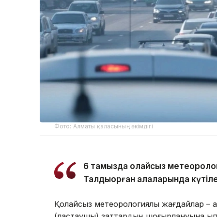
Фото: Алматы қаласының әкімдігі
6 тамызда қолайсыз метеороло
Талдықорған қалаларында күтіле
Қолайсыз метеорологиялық жағдайлар – а
(ластаушы) заттардың шоғырлануына ықпа