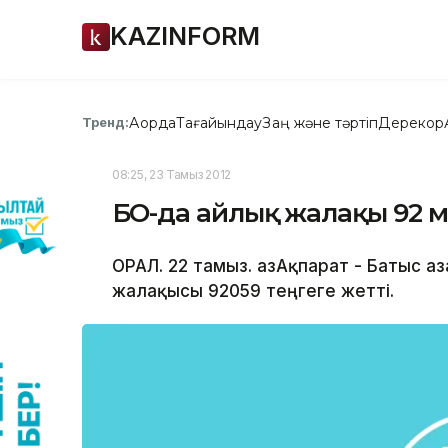
KAZINFORM
Ақорда
Тағайындау
Заң және тәртіп
Дерекқор
Тренд:
08:25, 23 Тамыз 2012
БҚО-да айлық жалақы 92 
ОРАЛ. 22 тамыз. ҚазАқпарат - Батыс 
жалақысы 92059 теңгеге жетті.