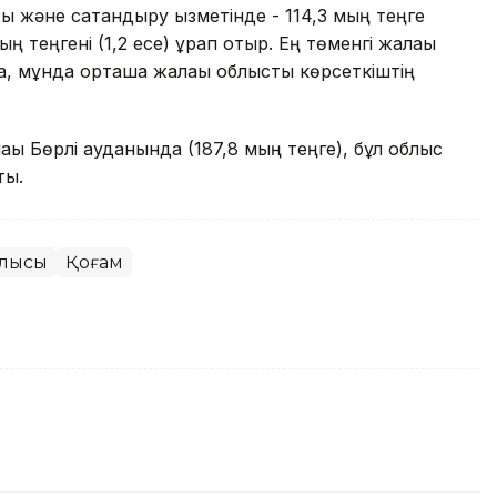
ржы және сақтандыру қызметінде - 114,3 мың теңге
ың теңгені (1,2 есе) құрап отыр. Ең төменгі жалақы
, мұнда орташа жалақы облыстық көрсеткіштің
ақы Бөрлі ауданында (187,8 мың теңге), бұл облыс
ық.
блысы
Қоғам