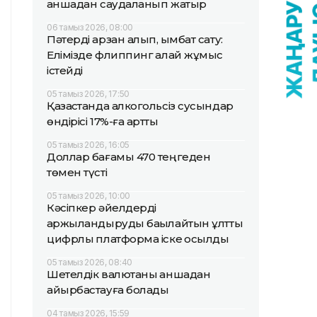
қаншадан саудаланып жатыр
06 тамыз 2026, 08:00
Пәтерді арзан алып, қымбат сату:
Елімізде флиппинг қалай жұмыс
істейді
05 тамыз 2026, 17:50
Қазақстанда алкогольсіз сусындар
өндірісі 17%-ға артты
05 тамыз 2026, 16:05
Доллар бағамы 470 теңгеден
төмен түсті
05 тамыз 2026, 10:00
Кәсіпкер әйелдерді
қаржыландыруды бақылайтын ұлттық
цифрлық платформа іске қосылды
05 тамыз 2026, 08:40
Шетелдік валютаны қаншадан
айырбастауға болады
04 тамыз 2026, 15:59