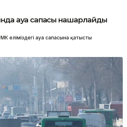
сында ауа сапасы нашарлайды
МК еліміздегі ауа сапасына қатысты