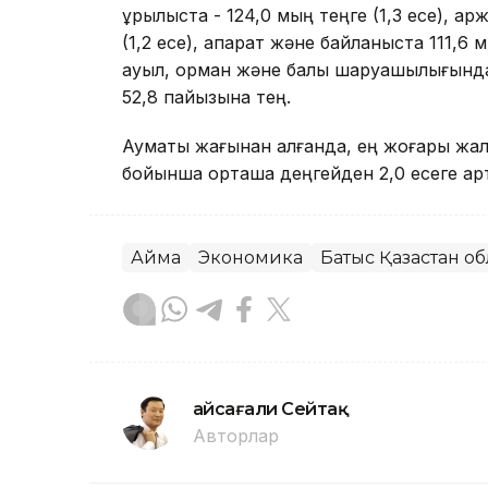
құрылыста - 124,0 мың теңге (1,3 есе), қа
(1,2 есе), ақпарат және байланыста 111,6 м
ауыл, орман және балық шаруашылығында
52,8 пайызына тең.
Аумақтық жағынан алғанда, ең жоғары жал
бойынша орташа деңгейден 2,0 есеге арт
Аймақ
Экономика
Батыс Қазақстан о
Ғайсағали Сейтақ
Авторлар