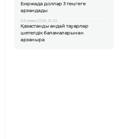
Биржада доллар 3 теңгеге
арзандады
04 тамыз 2026, 15:33
Қазақстандық қандай тауарлар
шетелдік баламаларынан
арзанырақ