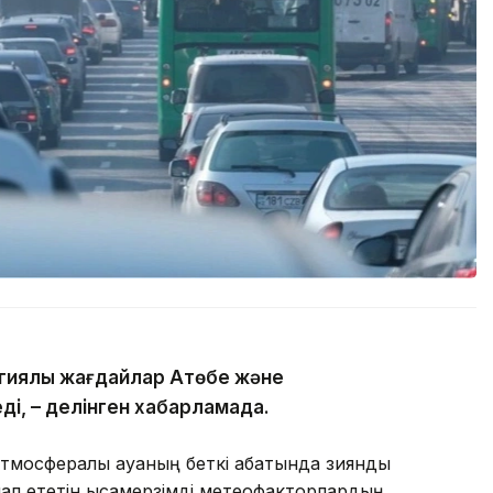
гиялық жағдайлар Ақтөбе және
ді, – делінген хабарламада.
тмосфералық ауаның беткі қабатында зиянды
л ететін қысқамерзімді метеофакторлардың