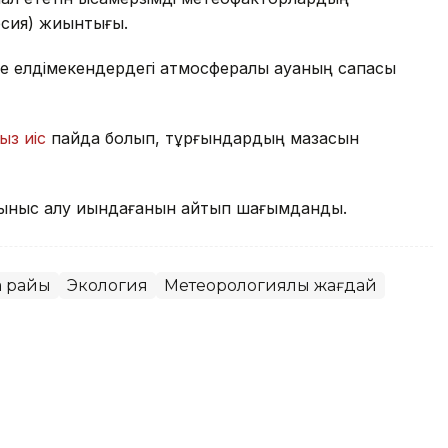
рсия) жиынтығы.
е елдімекендердегі атмосфералық ауаның сапасы
ыз иіс
пайда болып, тұрғындардың мазасын
ыныс алу қиындағанын айтып шағымданды.
а райы
Экология
Метеорологиялық жағдай