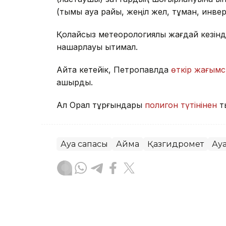
(тымық ауа райы, жеңіл жел, тұман, инве
Қолайсыз метеорологиялық жағдай кезінд
нашарлауы ықтимал.
Айта кетейік, Петропавлда
өткір жағымс
қашырды.
Ал Орал тұрғындары
полигон түтінінен
т
Ауа сапасы
Аймақ
Қазгидромет
Ау
Жасұлан Бақытбекұлы