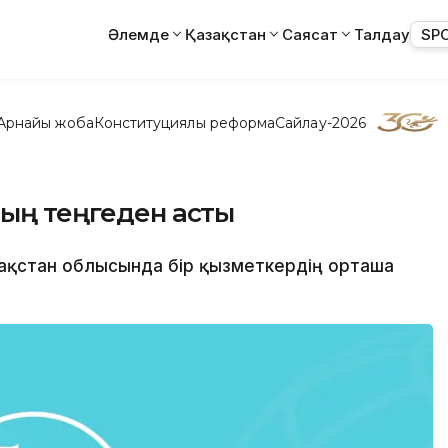
Әлемде
Қазақстан
Саясат
Талдау
SP
Арнайы жоба
Конституциялық реформа
Сайлау-2026
мың теңгеден асты
Қазақстан облысында бір қызметкердің орташа