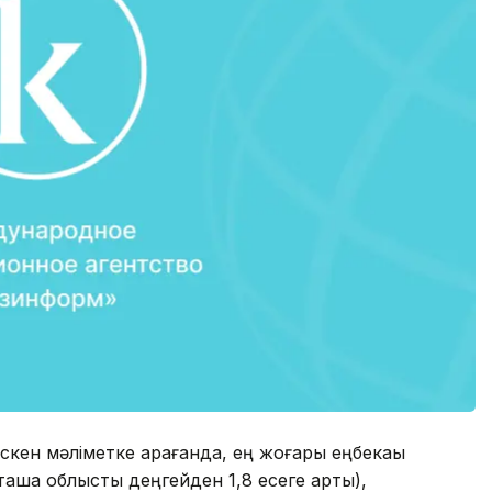
кен мәліметке қарағанда, ең жоғары еңбекақы
таша облыстық деңгейден 1,8 есеге артық),