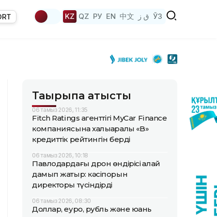
KZ
QZ
РУ
EN
中文
ق ز
ЎЗ
ORT
Тақырыпқа қатысты
06 тамыз 2026, 11:35
Fitch Ratings агенттігі MyCar Finance
компаниясына халықаралық «B»
кредиттік рейтингін берді
06 тамыз 2026, 10:18
Павлодардағы дрон өндірісі қалай
дамып жатыр: кәсіпорын
директоры түсіндірді
06 тамыз 2026, 08:30
Доллар, еуро, рубль және юань