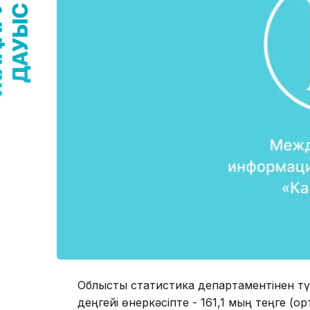
Облыстық статистика департаментінен түс
деңгейі өнеркәсіпте - 161,1 мың теңге (ор