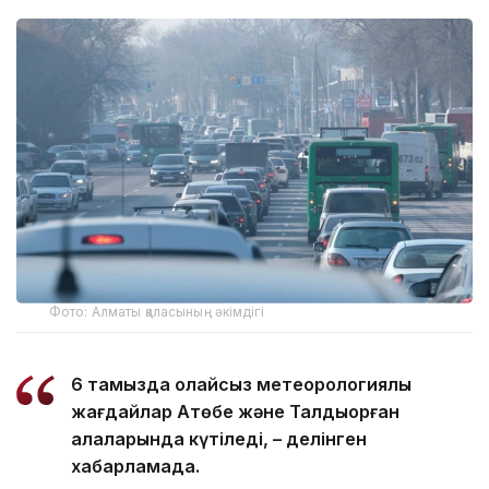
Фото: Алматы қаласының әкімдігі
6 тамызда қолайсыз метеорологиялық
жағдайлар Ақтөбе және Талдықорған
қалаларында күтіледі, – делінген
хабарламада.