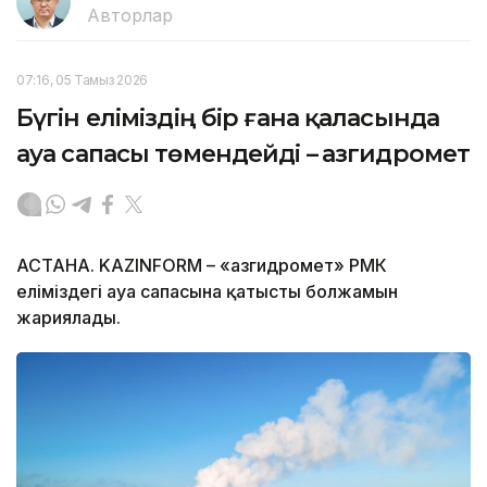
Авторлар
07:16, 05 Тамыз 2026
Бүгін еліміздің бір ғана қаласында
ауа сапасы төмендейді – Қазгидромет
АСТАНА. KAZINFORM – «Қазгидромет» РМК
еліміздегі ауа сапасына қатысты болжамын
жариялады.