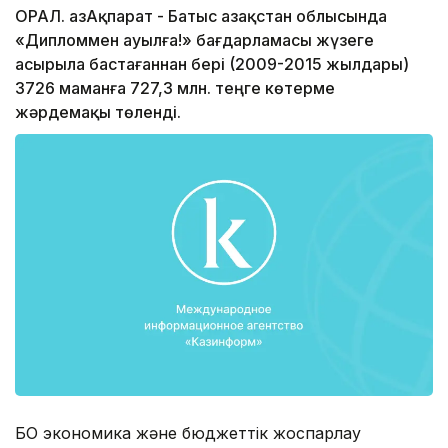
ОРАЛ. ҚазАқпарат - Батыс Қазақстан облысында
«Дипломмен ауылға!» бағдарламасы жүзеге
асырыла бастағаннан бері (2009-2015 жылдары)
3726 маманға 727,3 млн. теңге көтерме
жәрдемақы төленді.
БҚО экономика және бюджеттік жоспарлау