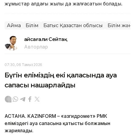
жұмыстар алдағы жылы да жалғасатын болады.
Аймақ
Білім
Батыс Қазақстан облысы
Білім жән
Ғайсағали Сейтақ
Авторлар
07:30, 06 Тамыз 2026
Бүгін еліміздің екі қаласында ауа
сапасы нашарлайды
АСТАНА. KAZINFORM – «Қазгидромет» РМК
еліміздегі ауа сапасына қатысты болжамын
жариялады.