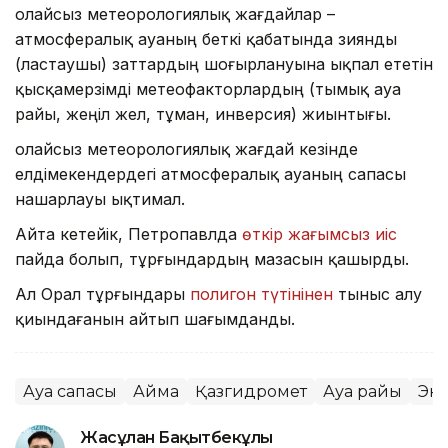
Қолайсыз метеорологиялық жағдайлар –
атмосфералық ауаның беткі қабатында зиянды
(ластаушы) заттардың шоғырлануына ықпал ететін
қысқамерзімді метеофакторлардың (тымық ауа
райы, жеңіл жел, тұман, инверсия) жиынтығы.
Қолайсыз метеорологиялық жағдай кезінде
елдімекендердегі атмосфералық ауаның сапасы
нашарлауы ықтимал.
Айта кетейік, Петропавлда
өткір жағымсыз иіс
пайда болып, тұрғындардың мазасын қашырды.
Ал Орал тұрғындары
полигон түтінінен
тыныс алу
қиындағанын айтып шағымданды.
Ауа сапасы
Аймақ
Қазгидромет
Ауа райы
Эк
Жасұлан Бақытбекұлы