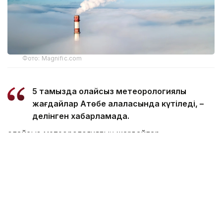
Фото: Magnific.com
5 тамызда қолайсыз метеорологиялық
жағдайлар Ақтөбе қалаласында күтіледі, –
делінген хабарламада.
Қолайсыз метеорологиялық жағдайлар –
атмосфералық ауаның беткі қабатында зиянды
(ластаушы) заттардың шоғырлануына ықпал ететін
қысқамерзімді метеофакторлардың (тымық ауа
райы, жеңіл жел, тұман, инверсия) жиынтығы.
Қолайсыз метеорологиялық жағдай кезінде
елдімекендердегі атмосфералық ауаның сапасы