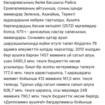
басқармасының бөлім басшысы Райса
Еркеғалиеваның айтуынша, соның ішінде
мамандар Зеленов, Ақжайық, Теректі
аудандарына көбірек тартылды. Ауылға
барғандардың басым көпшілігі (2572) мұғалімдер
болса, 675-і - денсаулық сақтау саласының
мамандары. Сонымен қатар ауыл
шаруашылығында еңбек етуге талап білдірген 78
адамға әлеуметтік қолдау көрсетілді. 2010 жылдан
бері ауылға барған 1457 маманға үй сатып алуы
үшін 3490,3 млн. теңге бюджеттік несие
ұсынылды. Биыл бір жолғы көтермеақы төлеуге
177,4 млн. теңге қарастырылса, 1 қарашадағы
мәлімет бойынша 412 маманға 161,5 млн. теңге
төленді. Тұрғын үйді сатып немесе салып алуға
828,7 млн. теңге қаралса, осы мерзімде 248
маманға 790,1 млн. теңге бюджеттік несие берілді.
«Дипломмен ауылға!» бағдарламасы бойынша