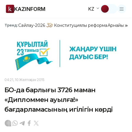
KAZINFORM
KZ
Сайлау-2026
Конституциялық реформа
Арнайы жо
Тренд:
04:21, 10 Желтоқсан 2015
БҚО-да барлығы 3726 маман
«Дипломмен ауылға!»
бағдарламасының игілігін көрді