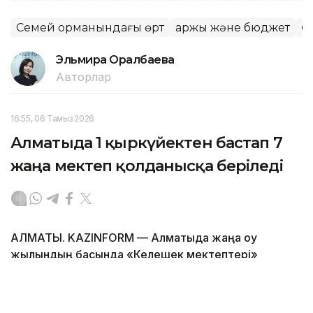
Семей орманындағы өрт
Қаржы және бюджет
Ө
Эльмира Оралбаева
Авторлар
16:55, 06 Тамыз 2026
Алматыда 1 қыркүйектен бастап 7
жаңа мектеп қолданысқа беріледі
АЛМАТЫ. KAZINFORM — Алматыда жаңа оқу
жылындың басында «Келешек мектептері»
ашылады.