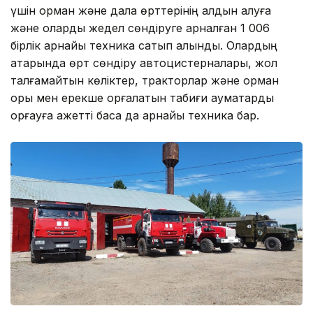
үшін орман және дала өрттерінің алдын алуға
және оларды жедел сөндіруге арналған 1 006
бірлік арнайы техника сатып алынды. Олардың
қатарында өрт сөндіру автоцистерналары, жол
талғамайтын көліктер, тракторлар және орман
қоры мен ерекше қорғалатын табиғи аумақтарды
қорғауға қажетті басқа да арнайы техника бар.