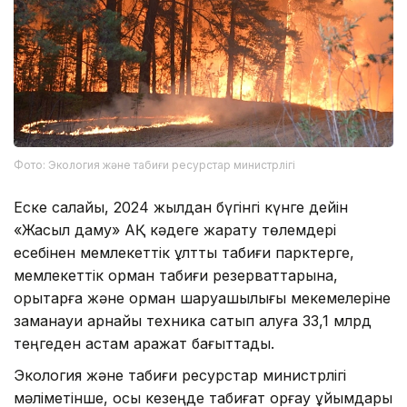
Фото: Экология және табиғи ресурстар министрлігі
Еске салайық, 2024 жылдан бүгінгі күнге дейін
«Жасыл даму» АҚ кәдеге жарату төлемдері
есебінен мемлекеттік ұлттық табиғи парктерге,
мемлекеттік орман табиғи резерваттарына,
қорықтарға және орман шаруашылығы мекемелеріне
заманауи арнайы техника сатып алуға 33,1 млрд
теңгеден астам қаражат бағыттады.
Экология және табиғи ресурстар министрлігі
мәліметінше, осы кезеңде табиғат қорғау ұйымдары