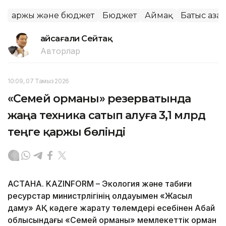
Қаржы және бюджет
Бюджет
Аймақ
Батыс Қаза
Ғайсағали Сейтақ
Авторлар
10:09, 07 Тамыз 2026
«Семей орманы» резерватында
жаңа техника сатып алуға 3,1 млрд
теңге қаржы бөлінді
АСТАНА. KAZINFORM – Экология және табиғи
ресурстар министрлігінің қолдауымен «Жасыл
даму» АҚ кәдеге жарату төлемдері есебінен Абай
облысындағы «Семей орманы» мемлекеттік орман