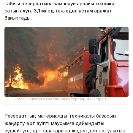
табиғи резерватына заманауи арнайы техника
сатып алуға 3,1 млрд теңгеден астам қаражат
бағыттады.
Фото: Экология және табиғи ресурстар министрлігі
Резерваттың материалдық-техникалық базасын
жаңарту өрт қауіпті маусымға дайындықты
күшейтуге, өрт ошақтарына жедел ден қою уақытын