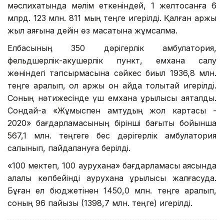
мәслихатында мәлім еткеніндей, 1 желтоқсанға 6
млрд. 123 млн. 811 мың теңге игерілді. Қалған қаржы
жыл аяғына дейін өз мақсатына жұмсалмақ.
Елбасының 350 дәрігерлік амбулатория,
фельдшерлік-акушерлік пункт, емхана салу
жөніндегі тапсырмасына сәйкес биыл 1936,8 млн.
теңге қаралып, ол қаржы он айда толықтай игерілді.
Соның нәтижесінде үш емхана құрылысы аяқталды.
Сондай-ақ «Жұмыспен қамтудың жол картасы -
2020» бағдарламасының бірінші бағыты бойынша
567,1 млн. теңгеге бес дәрігерлік амбулатория
салынып, пайдалануға берілді.
«100 мектеп, 100 аурухана» бағдарламасы аясында
қалалық көпбейінді аурухана құрылысы жалғасуда.
Бұған ел бюджетінен 1450,0 млн. теңге қаралып,
соның 96 пайызы (1398,7 млн. теңге) игерілді.