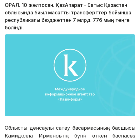
ОРАЛ. 10 желтоқсан. ҚазАқпарат - Батыс Қазақстан
облысында биыл мақсатты трансферттер бойынша
республикалық бюджеттен 7 млрд. 776 мың теңге
бөлінді.
Облыстық денсаулық сақтау басқармасының басшысы
Қамидолла Ирменовтің бүгін өткен баспасөз