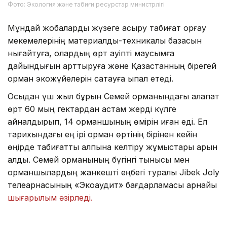
Фото: Экология және табиғи ресурстар министрлігі
Мұндай жобаларды жүзеге асыру табиғат қорғау
мекемелерінің материалдық-техникалық базасын
нығайтуға, олардың өрт қауіпті маусымға
дайындығын арттыруға және Қазақстанның бірегей
орман экожүйелерін сақтауға ықпал етеді.
Осыдан үш жыл бұрын Семей орманындағы алапат
өрт 60 мың гектардан астам жерді күлге
айналдырып, 14 орманшының өмірін қиған еді. Ел
тарихындағы ең ірі орман өртінің бірінен кейін
өңірде табиғатты қалпына келтіру жұмыстары қарқын
алды. Семей орманының бүгінгі тынысы мен
орманшылардың жанкешті еңбегі туралы Jibek Joly
телеарнасының «Экоаудит» бағдарламасы арнайы
шығарылым әзірледі.