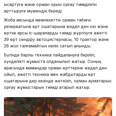
қысқартуға және орман қорын қорғау тиімділігін
арттыруға мүмкіндік береді.
Жоба аясында мемлекеттік орман табиғи
резерватына өрт ошақтарына жедел ден қою және
өртке қарсы іс-шараларды тиімді жүргізуге қажетті
39 өрт сөндіру автоцистернасы, 10 трактор және
26 жол талғамайтын көлік сатып алынды.
Бүгінде барлық техника пайдалануға беріліп,
күнделікті жұмыста қолданылып жатыр. Соның
арқасында мамандар орман өрттеріне жедел ден
қойып, қажетті техника мен жабдықтарды өрт
ошақтарына дер кезінде жеткізіп, орман аумақтарын
қорғау жұмыстарын тиімді атқарып жатыр.