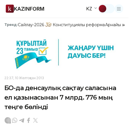
KAZINFORM
KZ
Сайлау-2026
Конституциялық реформа
Арнайы жо
Тренд:
22:37, 10 Желтоқсан 2013
БҚО-да денсаулық сақтау саласына
ел қазынасынан 7 млрд. 776 мың
теңге бөлінді