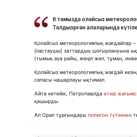
6 тамызда қолайсыз метеороло
Талдықорған қалаларында күтіле
Қолайсыз метеорологиялық жағдайлар –
(ластаушы) заттардың шоғырлануына ық
(тымық ауа райы, жеңіл жел, тұман, инв
Қолайсыз метеорологиялық жағдай кезін
сапасы нашарлауы ықтимал.
Айта кетейік, Петропавлда
өткір жағымс
қашырды.
Ал Орал тұрғындары
полигон түтінінен
т