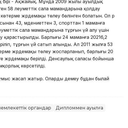
ң бірі - Ақжайық. Мұнда 2009 жылы ауылдық
ген 58 әлеуметтік сала мамандарына қолдау
 көтерме жәрдемақы төлеу бөлінген болатын. Ол әр
асынан 43, мәдениеттен 3, спорттан 1 маманға
леуметтік сала мамандарына тұрғын үй алу үшін
еу қарастырылды. Барлығы 24 маманға 20216,2
іліп, тұрғын үй сатып алынды. Ал 2011 жылға 53
терме жәрдемақы төлеу жоспарланып, барлығы 20
ңге жәрдемақы берілді. Денсаулық саласы бойынша
амқорлық көрсетілді.
жұмыс жасап жатыр. Оларды демеу бұдан былай
 мемлекеттік органдар
Дипломмен ауылға