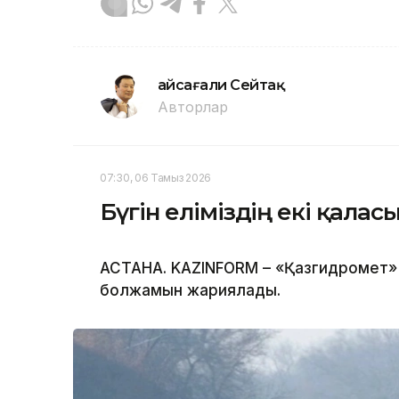
Ғайсағали Сейтақ
Авторлар
07:30, 06 Тамыз 2026
Бүгін еліміздің екі қала
АСТАНА. KAZINFORM – «Қазгидромет» Р
болжамын жариялады.