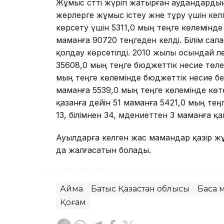
Жұмыс сәтті жүріп жатырған аудандарды
жерлерге жұмыс істеу және тұру үшін кел
көрсету үшін 5311,0 мың теңге көлемінде
маманға 90720 теңгеден келді. Білім сал
қолдау көрсетілді. 2010 жылы осындай ә
35608,0 мың теңге бюджеттік несие төл
мың теңге көлемінде бюджеттік несие бер
маманға 5539,0 мың теңге көлемінде кө
қазанға дейін 51 маманға 5421,0 мың те
13, білімнен 34, мәдениеттен 3 маманға қ
Ауылдарға келген жас мамандар қазір 
да жалғасатын болады.
Аймақ
Батыс Қазақстан облысы
Басқа
Қоғам