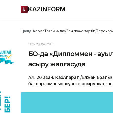
KAZINFORM
Ақорда
Тағайындау
Заң және тәртіп
Дерекқор
Тренд:
11:25, 26 Қазан 2011
БҚО-да «Дипломмен - ауы
асыру жалғасуда
АЛ. 26 қазан. ҚазАқпарат /Елжан Ерал
бағдарламасын жүзеге асыру жалғас