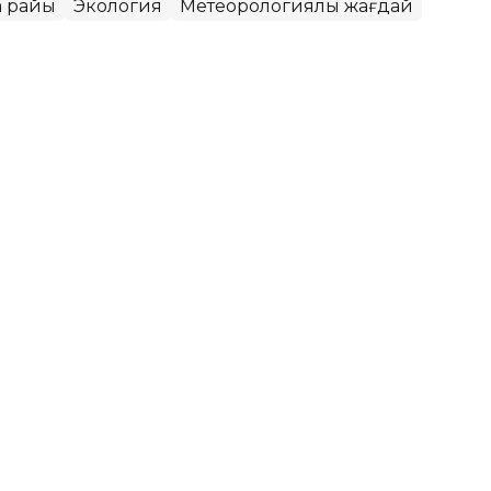
а райы
Экология
Метеорологиялық жағдай
қаласында ауа сапасы
т
МК еліміздегі ауа сапасына қатысты