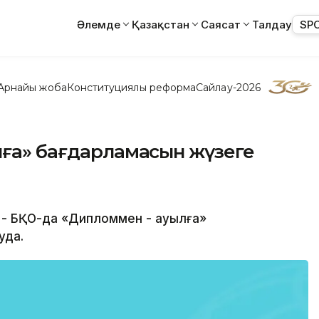
Әлемде
Қазақстан
Саясат
Талдау
SP
Арнайы жоба
Конституциялық реформа
Сайлау-2026
лға» бағдарламасын жүзеге
ы/ - БҚО-да «Дипломмен - ауылға»
уда.