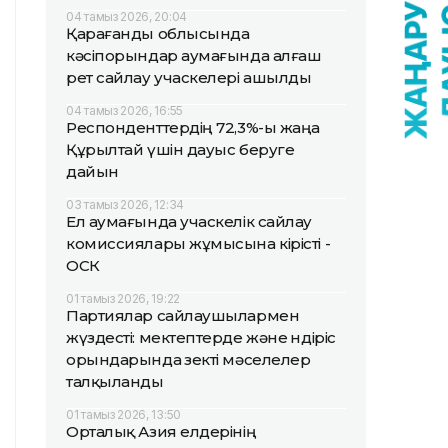
04 тамыз 2026, 20:04
Қарағанды облысында
кәсіпорындар аумағында алғаш
рет сайлау учаскелері ашылды
04 тамыз 2026, 16:55
Респонденттердің 72,3%-ы жаңа
Құрылтай үшін дауыс беруге
дайын
03 тамыз 2026, 12:34
Ел аумағында учаскелік сайлау
комиссиялары жұмысына кірісті -
ОСК
01 тамыз 2026, 19:22
Партиялар сайлаушылармен
жүздесті: мектептерде және өндіріс
орындарында өзекті мәселелер
талқыланды
01 тамыз 2026, 13:50
Орталық Азия елдерінің