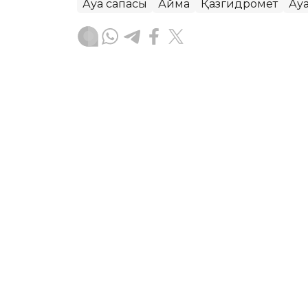
Ауа сапасы
Аймақ
Қазгидромет
Ау
Жасұлан Бақытбекұлы
Авторлар
07:16, 05 Тамыз 2026
Бүгін еліміздің бір ғана 
төмендейді – Қазгидроме
АСТАНА. KAZINFORM – «Қазгидромет» Р
болжамын жариялады.