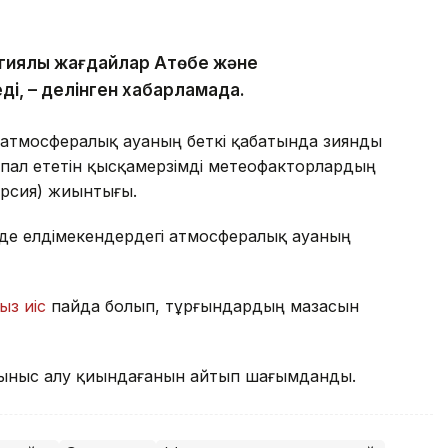
гиялық жағдайлар Ақтөбе және
ді, – делінген хабарламада.
 атмосфералық ауаның беткі қабатында зиянды
пал ететін қысқамерзімді метеофакторлардың
ерсия) жиынтығы.
де елдімекендердегі атмосфералық ауаның
ыз иіс
пайда болып, тұрғындардың мазасын
ыныс алу қиындағанын айтып шағымданды.