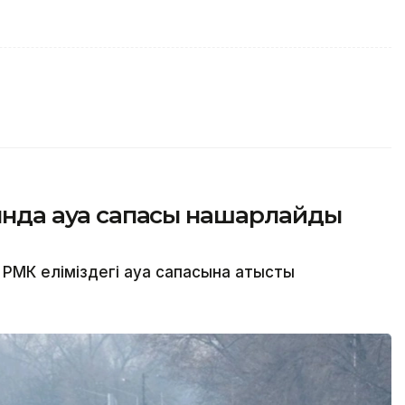
сында ауа сапасы нашарлайды
МК еліміздегі ауа сапасына қатысты