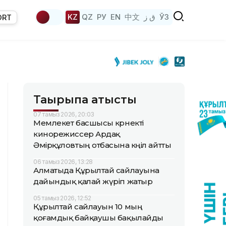
KZ
QZ
РУ
EN
中文
ق ز
ЎЗ
ORT
Тақырыпқа қатысты
07 тамыз 2026, 20:03
Мемлекет басшысы көрнекті
кинорежиссер Ардақ
Әмірқұловтың отбасына көңіл айтты
06 тамыз 2026, 13:28
Алматыда Құрылтай сайлауына
дайындық қалай жүріп жатыр
05 тамыз 2026, 12:52
Құрылтай сайлауын 10 мың
қоғамдық байқаушы бақылайды