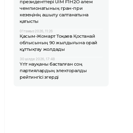
президенттері UIM F1H2O әлем
чемпионатының гран-при
кезеңінің ашылу салтанатына
қатысты
01 тамыз 2026, 11:26
Қасым-Жомарт Тоқаев Қостанай
облысының 90 жылдығына орай
құттықтау жолдады
30 шілде 2026, 17:48
Үгіт науқаны басталған соң
партиялардың электоралды
рейтингісі өзгерді