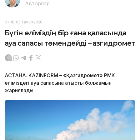
Авторлар
07:16, 05 Тамыз 2026
Бүгін еліміздің бір ғана қаласында
ауа сапасы төмендейді – Қазгидромет
АСТАНА. KAZINFORM – «Қазгидромет» РМК
еліміздегі ауа сапасына қатысты болжамын
жариялады.