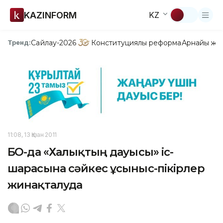
KAZINFORM
KZ
Сайлау-2026
Конституциялық реформа
Арнайы жо
Тренд:
11:08, 13 Қазан 2011
БҚО-да «Халықтың дауысы» іс-
шарасына сәйкес ұсыныс-пікірлер
жинақталуда