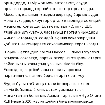
орындарда, теміржол мен автобекет, сауда
орталықтарында арнайы жәшіктер орнатылды.
Мәселен, қаланың жиырма жерінде, барлық аудан
және ауылдық округтер орталықтарында осындай
жәшіктер қойылды. Ертең қалада «Әлім» ЖШС,
«Жайықжылуқуат» АҚ бастауыш партия ұйымдары
жиналыстарында, сондай-ақ ішкі әскерлер үшін
қойылатын концертте сауалнамалар таратылады.
Шараны өткізудегі басты мақсат - Елбасы жүргізіп
отырған саясатқа, партия атқарып отырған істерге
байланысты халықтың ұсыныс-тілегін білу.
Екіншіден, кері байланыс орнату арқылы
партияның ел ішінде беделін арттыра түсу.
Бұдан бұрын «Отандастар» іс-шарасы кезінде
еліміз бойынша 2 млн. астам ұсыныс-тілек
жинақталған болатын. Азаматтар тілегі «Нұр Отан»
ХДП-ның 2020 жылға дейінгі бағдарламасында