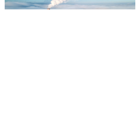
Фото: Magnific.com
5 тамызда қолайсыз метеорологиялық
жағдайлар Ақтөбе қалаласында күтіледі, –
делінген хабарламада.
Қолайсыз метеорологиялық жағдайлар –
атмосфералық ауаның беткі қабатында зиянды
(ластаушы) заттардың шоғырлануына ықпал ететін
қысқамерзімді метеофакторлардың (тымық ауа
райы, жеңіл жел, тұман, инверсия) жиынтығы.
Қолайсыз метеорологиялық жағдай кезінде
елдімекендердегі атмосфералық ауаның сапасы