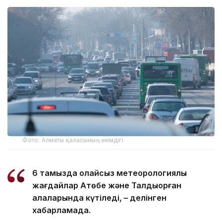
Фото: Алматы қаласының әкімдігі
6 тамызда қолайсыз метеорологиялық
жағдайлар Ақтөбе және Талдықорған
қалаларында күтіледі, – делінген
хабарламада.