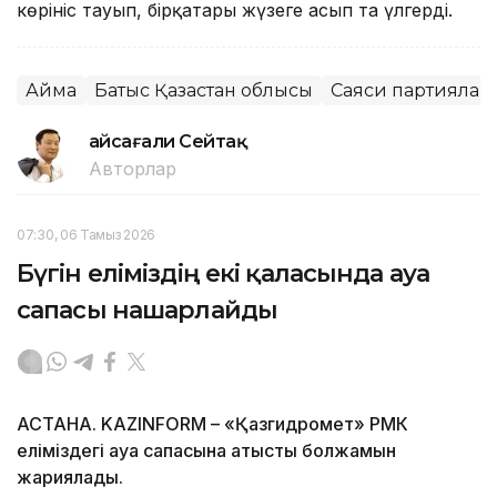
көрініс тауып, бірқатары жүзеге асып та үлгерді.
Аймақ
Батыс Қазақстан облысы
Саяси партиялар
Ғайсағали Сейтақ
Авторлар
07:30, 06 Тамыз 2026
Бүгін еліміздің екі қаласында ауа
сапасы нашарлайды
АСТАНА. KAZINFORM – «Қазгидромет» РМК
еліміздегі ауа сапасына қатысты болжамын
жариялады.