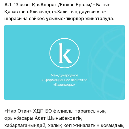
АЛ. 13 қазан. ҚазАқпарат /Елжан Ералы/ - Батыс
Қазақстан облысында «Халықтың дауысы» іс-
шарасына сәйкес ұсыныс-пікірлер жинақталуда.
«Нұр Отан» ХДП БҚО филиалы төрағасының
орынбасары Абат Шыныбековтің
хабарлағанындай, халық көп жиналатын қоғамдық