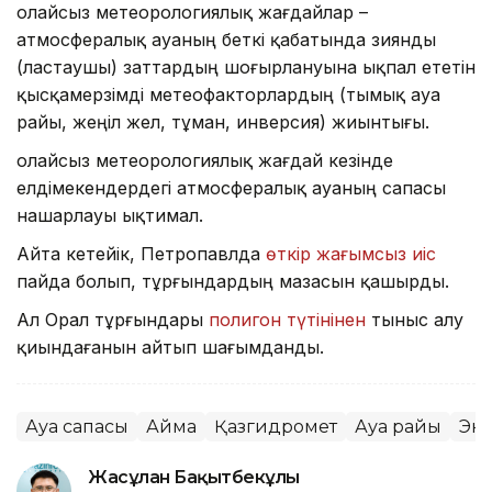
Қолайсыз метеорологиялық жағдайлар –
атмосфералық ауаның беткі қабатында зиянды
(ластаушы) заттардың шоғырлануына ықпал ететін
қысқамерзімді метеофакторлардың (тымық ауа
райы, жеңіл жел, тұман, инверсия) жиынтығы.
Қолайсыз метеорологиялық жағдай кезінде
елдімекендердегі атмосфералық ауаның сапасы
нашарлауы ықтимал.
Айта кетейік, Петропавлда
өткір жағымсыз иіс
пайда болып, тұрғындардың мазасын қашырды.
Ал Орал тұрғындары
полигон түтінінен
тыныс алу
қиындағанын айтып шағымданды.
Ауа сапасы
Аймақ
Қазгидромет
Ауа райы
Эк
Жасұлан Бақытбекұлы