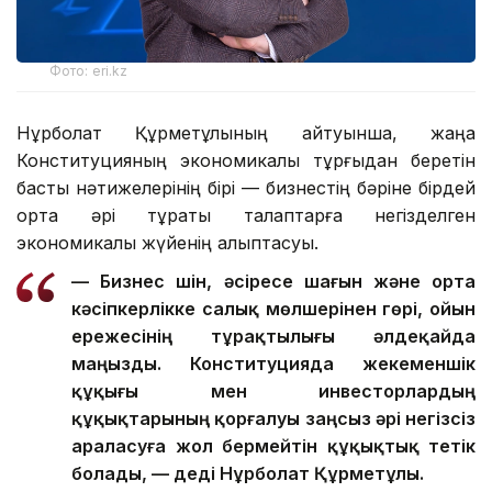
Фото: eri.kz
Нұрболат Құрметұлының айтуынша, жаңа
Конституцияның экономикалық тұрғыдан беретін
басты нәтижелерінің бірі — бизнестің бәріне бірдей
ортақ әрі тұрақты талаптарға негізделген
экономикалық жүйенің қалыптасуы.
— Бизнес үшін, әсіресе шағын және орта
кәсіпкерлікке салық мөлшерінен гөрі, ойын
ережесінің тұрақтылығы әлдеқайда
маңызды. Конституцияда жекеменшік
құқығы мен инвесторлардың
құқықтарының қорғалуы заңсыз әрі негізсіз
араласуға жол бермейтін құқықтық тетік
болады, — деді Нұрболат Құрметұлы.