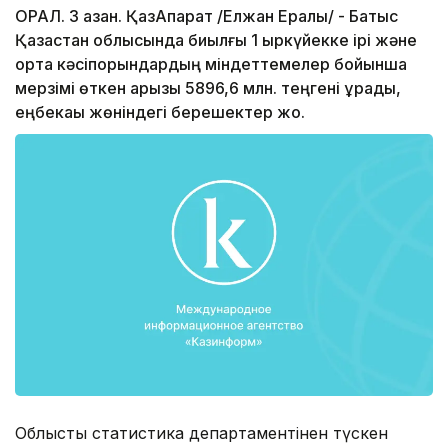
ОРАЛ. 3 қазан. ҚазАқпарат /Елжан Ералы/ - Батыс
Қазақстан облысында биылғы 1 қыркүйекке ірі және
орта кәсіпорындардың міндеттемелер бойынша
мерзімі өткен қарызы 5896,6 млн. теңгені құрады,
еңбекақы жөніндегі берешектер жоқ.
Облыстық статистика департаментінен түскен