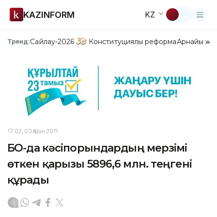
KAZINFORM
KZ
Сайлау-2026
Конституциялық реформа
Арнайы жо
Тренд:
17:02, 03 Қазан 2011
БҚО-да кәсіпорындардың мерзімі
өткен қарызы 5896,6 млн. теңгені
құрады