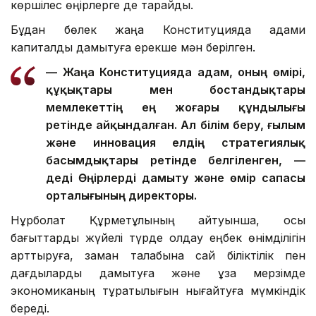
көршілес өңірлерге де тарайды.
Бұдан бөлек жаңа Конституцияда адами
капиталды дамытуға ерекше мән берілген.
— Жаңа Конституцияда адам, оның өмірі,
құқықтары мен бостандықтары
мемлекеттің ең жоғары құндылығы
ретінде айқындалған. Ал білім беру, ғылым
және инновация елдің стратегиялық
басымдықтары ретінде белгіленген, —
деді Өңірлерді дамыту және өмір сапасы
орталығының директоры.
Нұрболат Құрметұлының айтуынша, осы
бағыттарды жүйелі түрде қолдау еңбек өнімділігін
арттыруға, заман талабына сай біліктілік пен
дағдыларды дамытуға және ұзақ мерзімде
экономиканың тұрақтылығын нығайтуға мүмкіндік
береді.