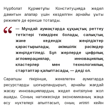
Нұрболат Құрметұлы Конституцияда жедел
дамитын қалалар үшін көзделген арнайы құқықтық
режимге де ерекше тоқталды.
— Мұндай аумақтарда құқықтық реттеу
тетіктері тиімдірек болады, салықтық
және кедендік жеңілдіктер
қарастырылады, әкімшілік рәсімдер
жеңілдетіледі. Бұл жерлерде цифрлық
агломерациялар, инновациялық
кластерлер мен технологиялық
стартаптар қалыптасады, — деді ол.
Сарапшы пікірінше, жекелеген аумақтарда
ресурстарды шоғырландырып, арнайы жағдай
жасау инновациялардың жедел енгізілуіне жол
ашады. Соның нәтижесінде экономиканың жаңа
өсу нүктелері қалыптасып, оның игілігі кейін