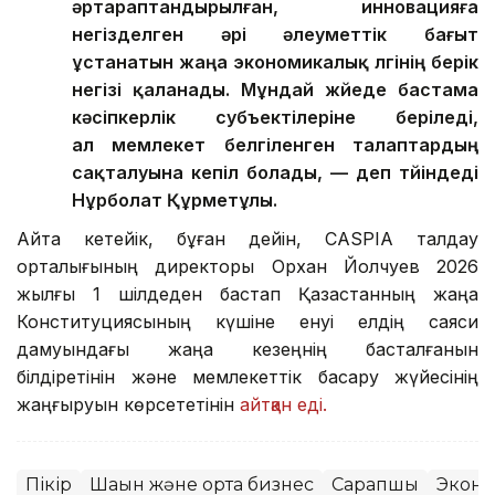
әртараптандырылған, инновацияға
негізделген әрі әлеуметтік бағыт
ұстанатын жаңа экономикалық үлгінің берік
негізі қаланады. Мұндай жүйеде бастама
кәсіпкерлік субъектілеріне беріледі,
ал мемлекет белгіленген талаптардың
сақталуына кепіл болады, — деп түйіндеді
Нұрболат Құрметұлы.
Айта кетейік, бұған дейін, CASPIA талдау
орталығының директоры Орхан Йолчуев 2026
жылғы 1 шілдеден бастап Қазақстанның жаңа
Конституциясының күшіне енуі елдің саяси
дамуындағы жаңа кезеңнің басталғанын
білдіретінін және мемлекеттік басқару жүйесінің
жаңғыруын көрсететінін
айтқан еді.
Пікір
Шағын және орта бизнес
Сарапшы
Экон