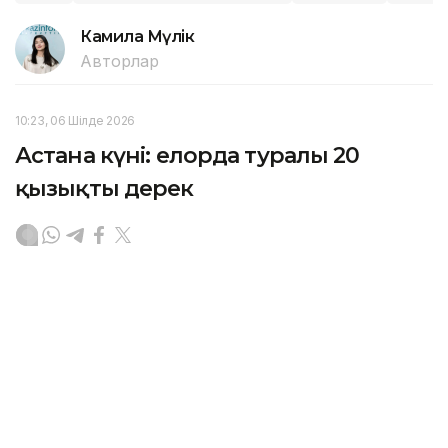
Камила Мүлік
Авторлар
10:23, 06 Шілде 2026
Астана күні: елорда туралы 20
қызықты дерек
АСТАНА. KAZINFORM — Астана күніне орай Ұлттық
статистика бюросының баспасөз қызметі еліміздің
бас қаласы туралы 20 қызықты деректі ұсынды.