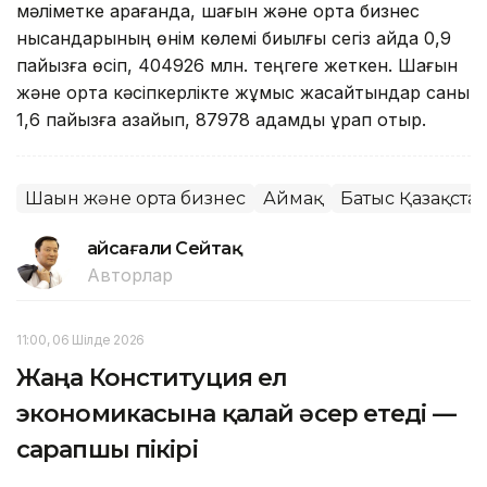
мәліметке қарағанда, шағын және орта бизнес
нысандарының өнім көлемі биылғы сегіз айда 0,9
пайызға өсіп, 404926 млн. теңгеге жеткен. Шағын
және орта кәсіпкерлікте жұмыс жасайтындар саны
1,6 пайызға азайып, 87978 адамды құрап отыр.
Шағын және орта бизнес
Аймақ
Батыс Қазақста
Ғайсағали Сейтақ
Авторлар
11:00, 06 Шілде 2026
Жаңа Конституция ел
экономикасына қалай әсер етеді —
сарапшы пікірі