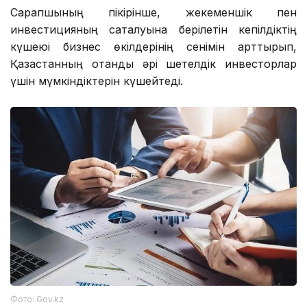
Сарапшының пікірінше, жекеменшік пен
инвестицияның сақталуына берілетін кепілдіктің
күшеюі бизнес өкілдерінің сенімін арттырып,
Қазақстанның отандық әрі шетелдік инвесторлар
үшін мүмкіндіктерін күшейтеді.
Фото: Gov.kz