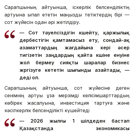
Сарапшының айтуынша, іскерлік белсенділіктің
артуына ықпал ететін маңызды тетіктердің бірі —
сот жүйесін одан әрі жетілдіру.
— Сот тәуелсіздігін күшейту, қаржылық
дербестігін қамтамасыз ету, сондай-ақ
азаматтардың жағдайына кері әсер
тигізетін заңдардың қайта күшіне енуіне
жол бермеу сияқты шаралар бизнес
жүргізуге кететін шығынды азайтады, —
деді ол.
Сарапшының айтуынша, сот жүйесіне деген
сенімнің артуы ұзақ мерзімді келісімшарттардың
көбірек жасалуына, инвестиция тартуға және
кәсіпкерлік белсенділікті күшейтеді
— 2026 жылғы 1 шілдеден бастап
Қазақстанда экономикасы