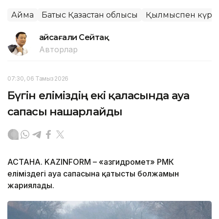
Аймақ
Батыс Қазақстан облысы
Қылмыспен күре
Ғайсағали Сейтақ
Авторлар
07:30, 06 Тамыз 2026
Бүгін еліміздің екі қаласында ауа
сапасы нашарлайды
АСТАНА. KAZINFORM – «Қазгидромет» РМК
еліміздегі ауа сапасына қатысты болжамын
жариялады.