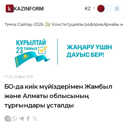
KAZINFORM
KZ
Сайлау-2026
Конституциялық реформа
Арнайы жо
Тренд:
17:20, 16 Қазан 2015
БҚО-да киік мүйіздерімен Жамбыл
және Алматы облысының
тұрғындары ұсталды