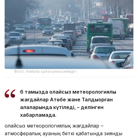
Фото: Алматы қаласының әкімдігі
6 тамызда қолайсыз метеорологиялық
жағдайлар Ақтөбе және Талдықорған
қалаларында күтіледі, – делінген
хабарламада.
Қолайсыз метеорологиялық жағдайлар –
атмосфералық ауаның беткі қабатында зиянды