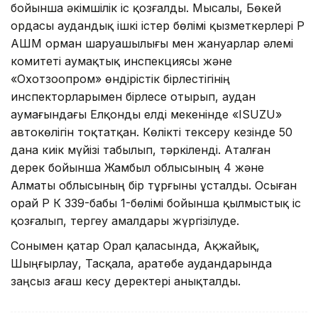
бойынша әкімшілік іс қозғалды. Мысалы, Бөкей
ордасы аудандық ішкі істер бөлімі қызметкерлері ҚР
АШМ орман шаруашылығы мен жануарлар әлемі
комитеті аумақтық инспекциясы және
«Охотзоопром» өндірістік бірлестігінің
инспекторларымен бірлесе отырып, аудан
аумағындағы Елқонды елді мекенінде «ISUZU»
автокөлігін тоқтатқан. Көлікті тексеру кезінде 50
дана киік мүйізі табылып, тәркіленді. Аталған
дерек бойынша Жамбыл облысының 4 және
Алматы облысының бір тұрғыны ұсталды. Осыған
орай ҚР ҚК 339-бабы 1-бөлімі бойынша қылмыстық іс
қозғалып, тергеу амалдары жүргізілуде.
Сонымен қатар Орал қаласында, Ақжайық,
Шыңғырлау, Тасқала, Қаратөбе аудандарында
заңсыз ағаш кесу деректері анықталды.