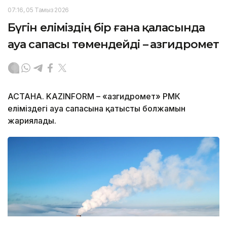
07:16, 05 Тамыз 2026
Бүгін еліміздің бір ғана қаласында
ауа сапасы төмендейді – Қазгидромет
АСТАНА. KAZINFORM – «Қазгидромет» РМК
еліміздегі ауа сапасына қатысты болжамын
жариялады.