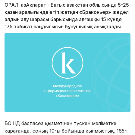
ОРАЛ. ҚазАқпарат - Батыс Қазақстан облысында 5-25
қазан аралығында өтіп жатқан «Браконьер» жедел
алдын алу шарасы барысында алғашқы 15 күнде
175 табиғат заңдылығын бұзушылық анықталды.
БҚО ІІД баспасөз қызметінен түскен мәліметке
қарағанда, соның 10-ы бойынша қылмыстық, 165-і