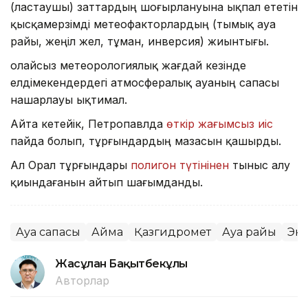
(ластаушы) заттардың шоғырлануына ықпал ететін
қысқамерзімді метеофакторлардың (тымық ауа
райы, жеңіл жел, тұман, инверсия) жиынтығы.
Қолайсыз метеорологиялық жағдай кезінде
елдімекендердегі атмосфералық ауаның сапасы
нашарлауы ықтимал.
Айта кетейік, Петропавлда
өткір жағымсыз иіс
пайда болып, тұрғындардың мазасын қашырды.
Ал Орал тұрғындары
полигон түтінінен
тыныс алу
қиындағанын айтып шағымданды.
Ауа сапасы
Аймақ
Қазгидромет
Ауа райы
Эк
Жасұлан Бақытбекұлы
Авторлар