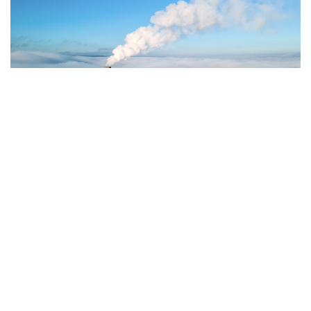
Фото: Magnific.com
5 тамызда қолайсыз метеорологиялық
жағдайлар Ақтөбе қалаласында күтіледі, –
делінген хабарламада.
Қолайсыз метеорологиялық жағдайлар –
атмосфералық ауаның беткі қабатында зиянды
(ластаушы) заттардың шоғырлануына ықпал ететін
қысқамерзімді метеофакторлардың (тымық ауа
райы, жеңіл жел, тұман, инверсия) жиынтығы.