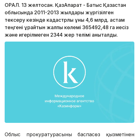
ОРАЛ. 13 желтоқсан. ҚазАқпарат - Батыс Қазақстан
облысында 2011-2013 жылдары жүргізілген
тексеру кезінде кадастрлық құны 4,6 млрд. астам
теңгені құрайтын жалпы көлемі 365492,48 га иесіз
және игерілмеген 2344 жер телімі анықталды.
Облыс прокуратурасының баспасөз қызметінен