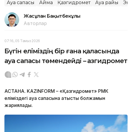
Ауа сапасы
Аймақ
Қазгидромет
Ауа райы
Эк
Жасұлан Бақытбекұлы
Авторлар
07:16, 05 Тамыз 2026
Бүгін еліміздің бір ғана қаласында
ауа сапасы төмендейді – Қазгидромет
АСТАНА. KAZINFORM – «Қазгидромет» РМК
еліміздегі ауа сапасына қатысты болжамын
жариялады.