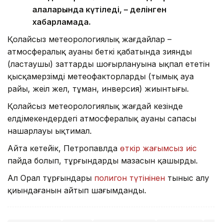
қалаларында күтіледі, – делінген
хабарламада.
Қолайсыз метеорологиялық жағдайлар –
атмосфералық ауаның беткі қабатында зиянды
(ластаушы) заттардың шоғырлануына ықпал ететін
қысқамерзімді метеофакторлардың (тымық ауа
райы, жеңіл жел, тұман, инверсия) жиынтығы.
Қолайсыз метеорологиялық жағдай кезінде
елдімекендердегі атмосфералық ауаның сапасы
нашарлауы ықтимал.
Айта кетейік, Петропавлда
өткір жағымсыз иіс
пайда болып, тұрғындардың мазасын қашырды.
Ал Орал тұрғындары
полигон түтінінен
тыныс алу
қиындағанын айтып шағымданды.