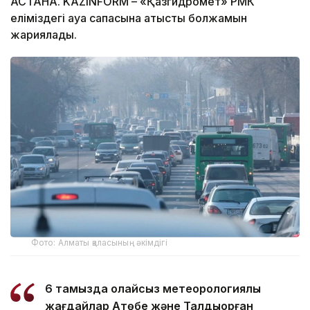
АСТАНА. KAZINFORM – «Қазгидромет» РМК
еліміздегі ауа сапасына қатысты болжамын
жариялады.
Фото: Алматы қаласының әкімдігі
6 тамызда қолайсыз метеорологиялық
жағдайлар Ақтөбе және Талдықорған