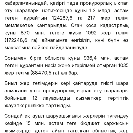
хабарлағанындай, қазіргі таңда прокурорлық ықпал
ету шаралары нәтижесінде құны 1,2 млрд. астам
теңгені құрайтын 124287,6 га 217 жер телімі
мемлекетке қайтарылды. Оған қоса кадастрлық
құны 870 млн. теңгеге жуық 1092 жер телімі
(172248,6 га) айналымға енгізіліп, күні бүгін өз
мақсатына сәйкес пайдаланылуда.
Сонымен бірге облыста құны 936,4 млн. астам
теңгені құрайтын иесіз және игерілмей отырған 1035
жер телімі (88470,5 га) әлі бар.
Биыл жер телімдерін кері қайтаруда тиісті шара
алмағаны үшін прокурорлық ықпал ету шаралары
бойынша 12 лауазымды қызметкер тәртіптік
жауапкершілікке тартылды.
Сондай-ақ ауыл шаруашылығы жерлерін түгендеу
кезінде 15 млн. астам теңге бюджет қаржысын
жымқырды деген айып тағылған облыстық жер