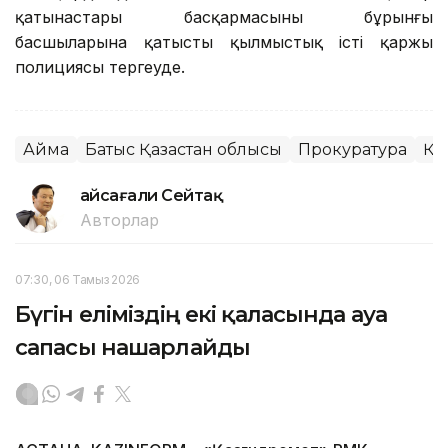
қатынастары басқармасының бұрынғы
басшыларына қатысты қылмыстық істі қаржы
полициясы тергеуде.
Аймақ
Батыс Қазақстан облысы
Прокуратура
Қы
Ғайсағали Сейтақ
Авторлар
07:30, 06 Тамыз 2026
Бүгін еліміздің екі қаласында ауа
сапасы нашарлайды