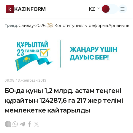
KAZINFORM
KZ
Сайлау-2026
Конституциялық реформа
Арнайы жо
Тренд:
09:08, 13 Желтоқсан 2013
БҚО-да құны 1,2 млрд. астам теңгені
құрайтын 124287,6 га 217 жер телімі
мемлекетке қайтарылды