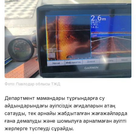
Фото: Павлодар облысы ТЖД
Департмент мамандары тұрғындарға су
айдындарындағы қауіпсіздік қағидаларын қатаң
сақтауды, тек арнайы жабдықталған жағажайларда
ғана демалуды және шомылуға арналмаған қауіпті
жерлерге түспеуді сұрайды.