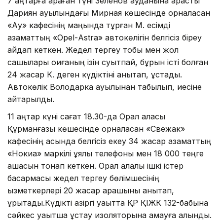
7 қаңтарға қараған түні Зеленов ауданына қарасты
Дариян ауылындағы Мирная көшесінде орналасқан
«Аққу» кафесінің маңында тұрған М. есімді
азаматтың «Оpel-Аstrа» автокөлігін белгісіз біреу
айдап кеткен. Жедел тергеу тобы мен жол
сақшылары оқиғаның ізін суытпай, бұрын істі болған
24 жасар К. деген күдіктіні анықтап, ұстады.
Автокөлік Володарка ауылынан табылып, иесіне
қайтарылды.
11 қаңтар күні сағат 18.30-да Орал қаласы
Құрманғазы көшесінде орналасқан «Свежак»
кафесінің қасында белгісіз екеу 34 жасар азаматтың
«Нокиа» маркілі ұялы телефоны мен 18 000 теңге
ақшасын тонап кеткен. Орал қалалық ішкі істер
басқармасы жедел тергеу бөлімшесінің
қызметкерлері 20 жасар қарақшыны анықтап,
құрықтады.Күдікті қазіргі уақытта ҚР ҚІЖК 132-бабына
сәйкес уақытша ұстау изоляторына қамауға алынды.