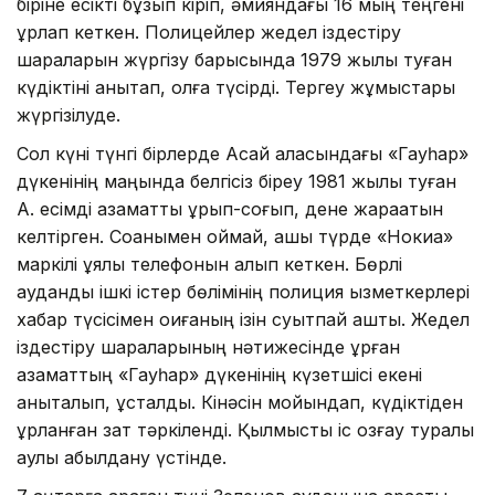
біріне есікті бұзып кіріп, әмияндағы 16 мың теңгені
ұрлап кеткен. Полицейлер жедел іздестіру
шараларын жүргізу барысында 1979 жылы туған
күдіктіні анықтап, қолға түсірді. Тергеу жұмыстары
жүргізілуде.
Сол күні түнгі бірлерде Ақсай қаласындағы «Гауһар»
дүкенінің маңында белгісіз біреу 1981 жылы туған
А. есімді азаматты ұрып-соғып, дене жарақатын
келтірген. Соққанымен қоймай, ашық түрде «Нокиа»
маркілі ұялы телефонын алып кеткен. Бөрлі
аудандық ішкі істер бөлімінің полиция қызметкерлері
хабар түсісімен оқиғаның ізін суытпай ашты. Жедел
іздестіру шараларының нәтижесінде ұрған
азаматтың «Гауһар» дүкенінің күзетшісі екені
анықталып, ұсталды. Кінәсін мойындап, күдіктіден
ұрланған зат тәркіленді. Қылмыстық іс қозғау туралы
қаулы қабылдану үстінде.