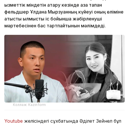
қызметтік міндетін атқару кезінде қаза тапқан
фельдшер Ұлдана Мырзуанның күйеуі оның өліміне
қатысты қылмыстық іс бойынша жәбірленуші
мәртебесінен бас тартпайтынын мәлімдеді.
Коллаж: Kazinform
Youtube
желісіндегі сұхбатында Әділет Зейнел бұл
процессуалдық мәртебені сақтап қалу шешімінің