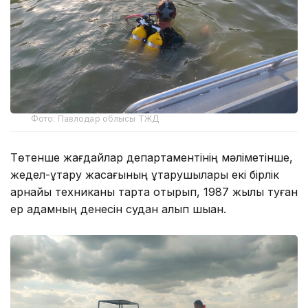
Фото: Павлодар облысы ТЖД
Төтенше жағдайлар департаментінің мәліметінше,
жедел-құтқару жасағының құтқарушылары екі бірлік
арнайы техниканы тарта отырып, 1987 жылы туған
ер адамның денесін судан алып шыққан.