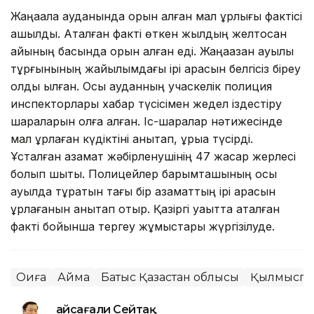
Жаңақала ауданында орын алған мал ұрлығы фактісі
ашылды. Аталған факті өткен жылдың желтоқсан
айының басында орын алған еді. Жаңақазан ауылы
тұрғынының жайылымдағы ірі қарасын белгісіз біреу
қолды қылған. Осы ауданның учаскелік полиция
инспекторлары хабар түсісімен жедел іздестіру
шараларын қолға алған. Іс-шаралар нәтижесінде
мал ұрлаған күдіктіні анықтап, құрыққа түсірді.
Ұсталған азамат жәбірленушінің 47 жасар жерлесі
болып шықты. Полицейлер барымташының осы
ауылда тұратын тағы бір азаматтың ірі қарасын
ұрлағанын анықтап отыр. Қазіргі уақытта аталған
факті бойынша тергеу жұмыстары жүргізілуде.
Оқиға
Аймақ
Батыс Қазақстан облысы
Қылмыспе
Ғайсағали Сейтақ