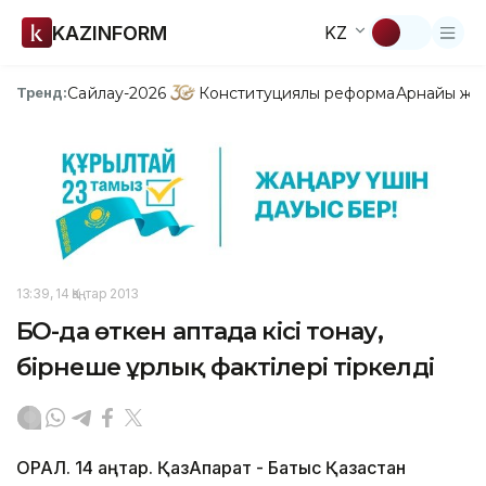
KAZINFORM
KZ
Сайлау-2026
Конституциялық реформа
Арнайы жо
Тренд:
13:39, 14 Қаңтар 2013
БҚО-да өткен аптада кісі тонау,
бірнеше ұрлық фактілері тіркелді
ОРАЛ. 14 қаңтар. ҚазАқпарат - Батыс Қазақстан