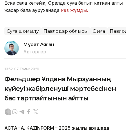
Еске сала кетейік, Оралда суға батып кеткен алты
жасар бала ауруханада
көз жұмды.
Суға шомылу
Павлодар облысы
Оқиға
Павлод
Мұрат Аяған
Авторлар
13:52, 07 Тамыз 2026
Фельдшер Ұлдана Мырзуанның
күйеуі жәбірленуші мәртебесінен
бас тартпайтынын айтты
АСТАНА. KAZINFORM – 2025 жылғы қарашада