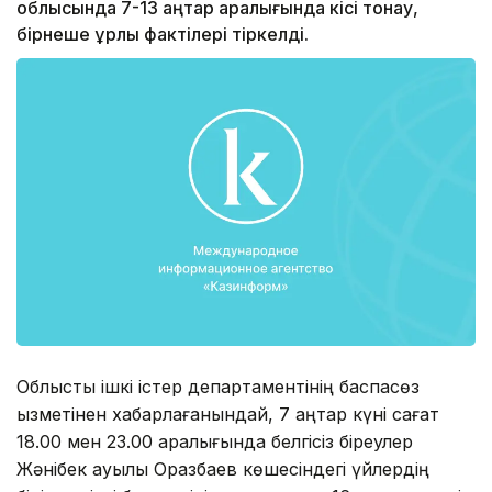
облысында 7-13 қаңтар аралығында кісі тонау,
бірнеше ұрлық фактілері тіркелді.
Облыстық ішкі істер департаментінің баспасөз
қызметінен хабарлағанындай, 7 қаңтар күні сағат
18.00 мен 23.00 аралығында белгісіз біреулер
Жәнібек ауылы Оразбаев көшесіндегі үйлердің