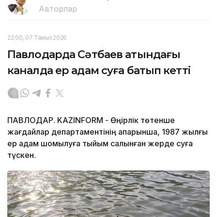
Авторлар
22:00, 07 Тамыз 2026
Павлодарда Сәтбаев атындағы
каналда ер адам суға батып кетті
ПАВЛОДАР. KAZINFORM - Өңірлік төтенше
жағдайлар департаментінің ақпарынша, 1987 жылғы
ер адам шомылуға тыйым салынған жерде суға
түскен.