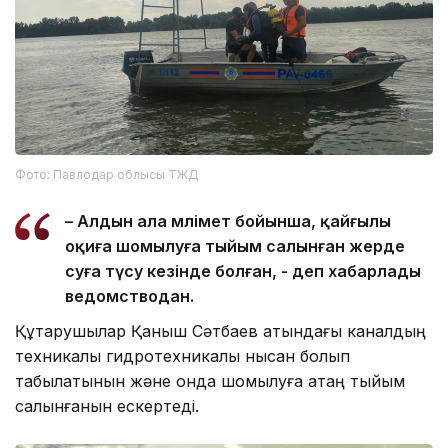
Фото: Павлодар облысы ТЖД
– Алдын ала мәлімет бойынша, қайғылы
оқиға шомылуға тыйым салынған жерде
суға түсу кезінде болған, - деп хабарлады
ведомстводан.
Құтқарушылар Қаныш Сәтбаев атындағы каналдың
техникалық гидротехникалық нысан болып
табылатынын және онда шомылуға қатаң тыйым
салынғанын ескертеді.