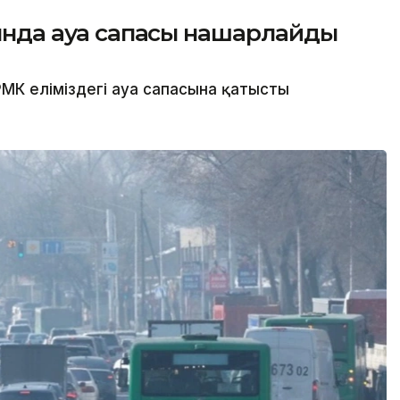
сында ауа сапасы нашарлайды
МК еліміздегі ауа сапасына қатысты