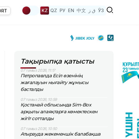
KZ
QZ
РУ
EN
中文
ق ز
ЎЗ
ORT
Тақырыпқа қатысты
07 тамыз 2026, 11:17
Петропавлда Есіл өзенінің
жағалауын нығайту жұмысы
басталды
07 тамыз 2026, 10:59
Қостанай облысында Sim-Box
арқылы алаяқтарға көмектескен
жігіт сотталды
07 тамыз 2026, 10:50
Атырауда жекеменшік балабақша