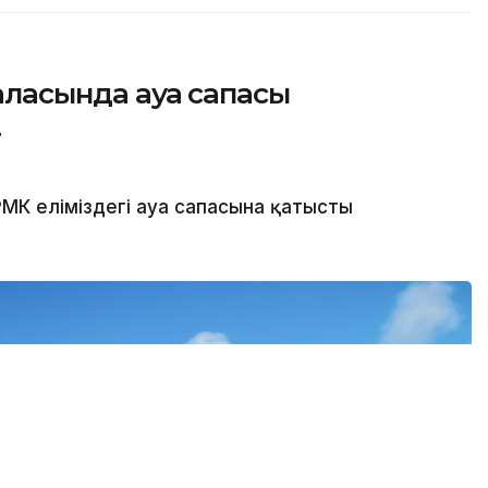
қаласында ауа сапасы
т
МК еліміздегі ауа сапасына қатысты