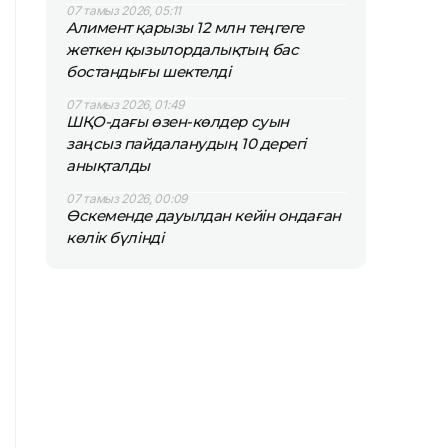
07 тамыз 2026, 05:11
Алимент қарызы 12 млн теңгеге
жеткен қызылордалықтың бас
бостандығы шектелді
07 тамыз 2026, 01:49
ШҚО-дағы өзен-көлдер суын
заңсыз пайдаланудың 10 дерегі
анықталды
07 тамыз 2026, 00:09
Өскеменде дауылдан кейін ондаған
көлік бүлінді