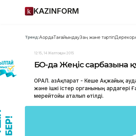
KAZINFORM
Ақорда
Тағайындау
Заң және тәртіп
Дерекқор
Тренд:
12:15, 14 Желтоқсан 2015
БҚО-да Жеңіс сарбазына қ
ОРАЛ. ҚазАқпарат - Кеше Ақжайық ау
және ішкі істер органының ардагері 
мерейтойы аталып өтілді.