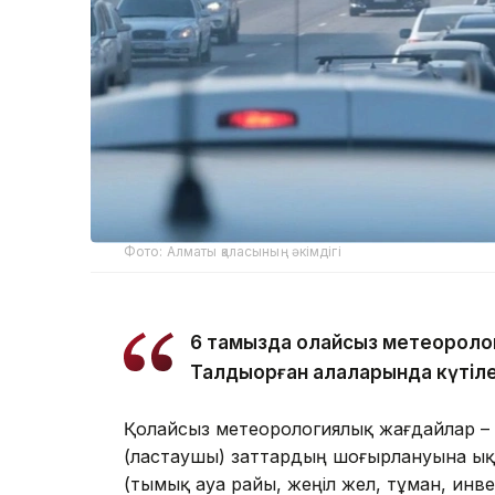
Фото: Алматы қаласының әкімдігі
6 тамызда қолайсыз метеороло
Талдықорған қалаларында күтіле
Қолайсыз метеорологиялық жағдайлар –
(ластаушы) заттардың шоғырлануына ық
(тымық ауа райы, жеңіл жел, тұман, инв