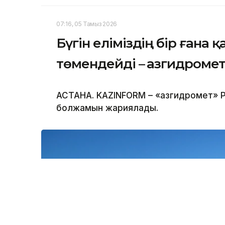
07:16, 05 Тамыз 2026
Бүгін еліміздің бір ғана 
төмендейді – Қазгидроме
АСТАНА. KAZINFORM – «Қазгидромет» Р
болжамын жариялады.