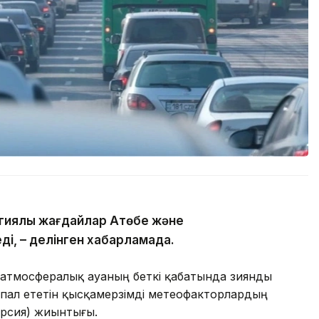
гиялық жағдайлар Ақтөбе және
ді, – делінген хабарламада.
 атмосфералық ауаның беткі қабатында зиянды
пал ететін қысқамерзімді метеофакторлардың
ерсия) жиынтығы.