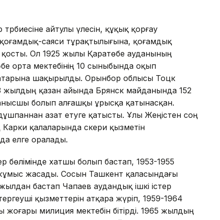
 тәрбиесіне айтулы үлесін, құқық қорғау
 қоғамдық-саяси тұрақтылығына, қоғамдық
н қосты. Ол 1925 жылы Қаратөбе ауданының
бе орта мектебінің 10 сыныбында оқып
қатарына шақырылды. Орынбор облысы Тоцк
43 жылдың қазан айында Брянск майданында 152
ланысшы болып алғашқы ұрысқа қатынасқан.
дұшпаннан азат етуге қатысты. Ұлы Жеңістен соң
Карки қалаларында әскери қызметін
да елге оралады.
ер бөлімінде хатшы болып бастап, 1953-1955
жұмыс жасады. Сосын Ташкент қаласындағы
жылдан бастап Чапаев аудандық ішкі істер
аға тергеуші қызметтерін атқара жүріп, 1959-1964
ы жоғары милиция мектебін бітірді. 1965 жылдың