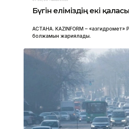
Бүгін еліміздің екі қала
АСТАНА. KAZINFORM – «Қазгидромет» Р
болжамын жариялады.