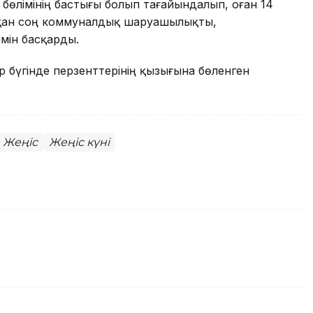
 бөлімінің бастығы болып тағайындалып, оған 14
ққан соң коммуналдық шаруашылықты,
імін басқарды.
 бүгінде перзенттерінің қызығына бөленген
 Жеңіс
Жеңіс күні