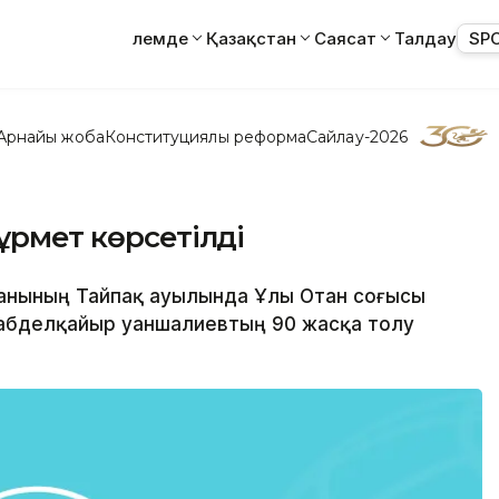
Әлемде
Қазақстан
Саясат
Талдау
SP
Арнайы жоба
Конституциялық реформа
Сайлау-2026
ұрмет көрсетілді
данының Тайпақ ауылында Ұлы Отан соғысы
Ғабделқайыр Қуаншалиевтың 90 жасқа толу