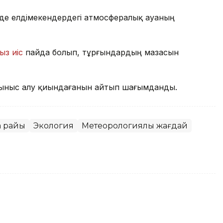
де елдімекендердегі атмосфералық ауаның
ыз иіс
пайда болып, тұрғындардың мазасын
ыныс алу қиындағанын айтып шағымданды.
а райы
Экология
Метеорологиялық жағдай