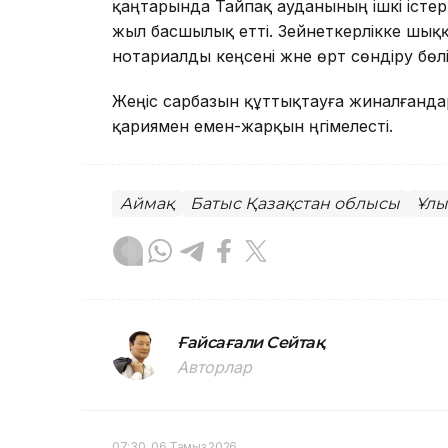
қаңтарында Тайпақ ауданының ішкі істер
жыл басшылық етті. Зейнеткерлікке шы
нотариалды кеңсені және өрт сөндіру бөл
Жеңіс сарбазын құттықтауға жиналғандар
қариямен емен-жарқын әңгімелесті.
Аймақ
Батыс Қазақстан облысы
Ұлы
Ғайсағали Сейтақ
Авторлар
07:30, 06 Тамыз 2026