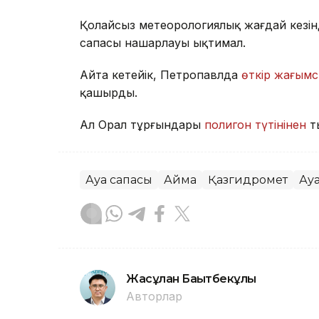
Қолайсыз метеорологиялық жағдай кезін
сапасы нашарлауы ықтимал.
Айта кетейік, Петропавлда
өткір жағымс
қашырды.
Ал Орал тұрғындары
полигон түтінінен
т
Ауа сапасы
Аймақ
Қазгидромет
Ау
Жасұлан Бақытбекұлы
Авторлар