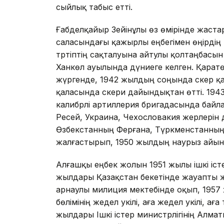
сыйлық табыс етті.
Ғабделқайыр Зейінұлы өз өмірінде жастар
саласындағы қажырлы еңбегімен өңірдің
тәртіптің сақталуына айтулы қолтаңбасы
Ханкөл ауылында дүниеге келген. Қаратө
жүргенде, 1942 жылдың соңында әскер 
қаласында әскери дайындықтан өтті. 19
калибрлі артиллерия бригадасында бай
Ресей, Украина, Чехословакия жерлерін 
Өзбекстанның Ферғана, Түркменстанның 
жалғастырып, 1950 жылдың наурыз айын
Алғашқы еңбек жолын 1951 жылы ішкі іст
жылдары Қазақстан бекетінде жауапты 
арнаулы милиция мектебінде оқып, 1957 
бөлімінің жедел уәкілі, аға жедел уәкілі, 
жылдары Ішкі істер министрлігінің Алмат