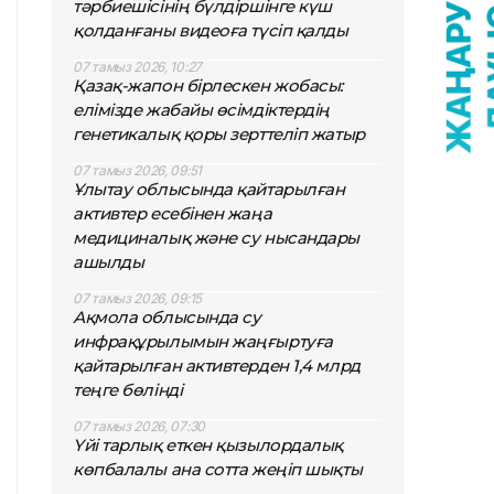
тәрбиешісінің бүлдіршінге күш
қолданғаны видеоға түсіп қалды
07 тамыз 2026, 10:27
Қазақ-жапон бірлескен жобасы:
елімізде жабайы өсімдіктердің
генетикалық қоры зерттеліп жатыр
07 тамыз 2026, 09:51
Ұлытау облысында қайтарылған
активтер есебінен жаңа
медициналық және су нысандары
ашылды
07 тамыз 2026, 09:15
Ақмола облысында су
инфрақұрылымын жаңғыртуға
қайтарылған активтерден 1,4 млрд
теңге бөлінді
07 тамыз 2026, 07:30
Үйі тарлық еткен қызылордалық
көпбалалы ана сотта жеңіп шықты