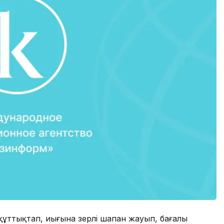
 құттықтап, иығына зерлі шапан жауып, бағалы