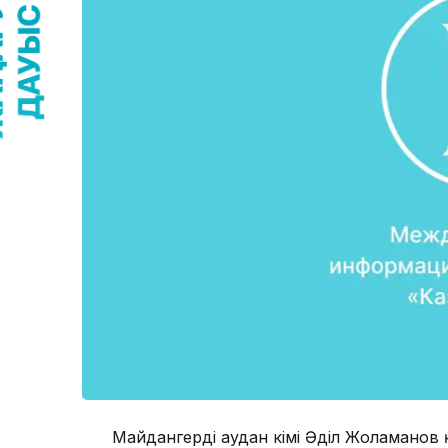
Майдангерді аудан әкімі Әділ Жоламанов