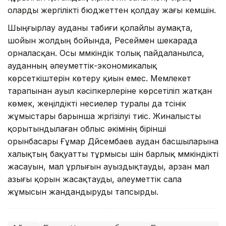
оларды жергілікті бюджеттен қолдау жағы кемшін.
Шыңғырлау ауданы табиғи қолайлы аумақта,
шойын жолдың бойында, Ресеймен шекарада
орналасқан. Осы мүмкіндік толық пайдаланылса,
ауданның әлеуметтік-экономикалық
көрсеткіштерін көтеру қиын емес. Мемлекет
тарапынан ауыл кәсіпкерлеріне көрсетіліп жатқан
көмек, жеңілдікті несиелер туралы да түсінік
жұмыстары барынша жүргізілуі тиіс. Жиналысты
қорытындылаған облыс әкімінің бірінші
орынбасары Ғұмар Дүйсембаев аудан басшыларына
халықтың бақуатты тұрмысы үшін барлық мүмкіндікті
жасауын, мал ұрлығын ауыздықтауды, арзан мал
азығы қорын жасақтауды, әлеуметтік сала
жұмысын жандандыруды тапсырды.