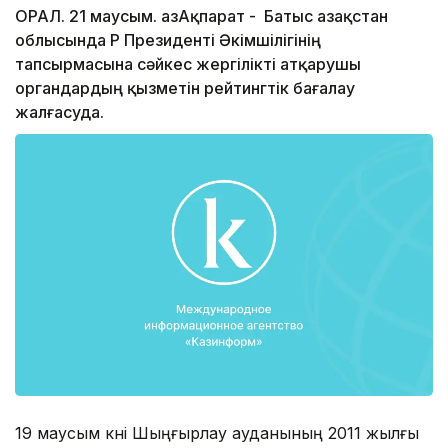
ОРАЛ. 21 маусым. ҚазАқпарат - Батыс Қазақстан
облысында ҚР Президенті Әкімшілігінің
тапсырмасына сәйкес жергілікті атқарушы
органдардың қызметін рейтингтік бағалау
жалғасуда.
19 маусым күні Шыңғырлау ауданының 2011 жылғы