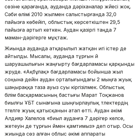
сөзіне қарағанда, ауданда дәріханалар жүйесі жоқ.
Сәби өлімі 2010 жылмен салыстырғанда 32,0
пайызға көбейіп, облыстық көрсеткіштен 29,5
пайызға артып кеткен. Аудан қазіргі таңда 7
маман-дәрігерге мұқтаж.
Жиында ауданда атқарылып жатқан игі істер де
айтылды. Мысалы, ауданда тұрғын үй
шаруашылығын жаңғырту бағдарламасы қарқынды
жүруде. «Ақбұлақ» бағдарламасы бойынша жыл
соңына дейін аудан орталығындағы 2 мыңға жуық
шаңыраққа таза ауыз суы кіргізілмек. Облыстық
білім басқармасының бастығы Марат Тоқжанов
биылғы ҰБТ сынағына шыңғырлаулық түлектердің
түгелге жуық қатысқанын атап өтті. Аудан әкімі
Алдияр Халелов «биыл ауданға 7 дәрігер келсе,
жетеуін де тұрғын үймен қамтимыз» деп отыр. Осы
жиында сөз алған облыс әкімі аппараты