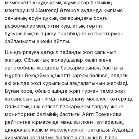
мемлекеттік-құқықтық жұмыстар бөлімінің
меңгерушісі Жангелді Өтешов ауданда қылмыс
санының өсуін құқық саласындағы соңғы
реформалармен, яғни құқықтық тәртіп
бұзушылықты тіркеу тәртібіндегі өзгерістермен
байланысты екенін айтты.
Шыңғырлауға қатқыл табанды жол салынып
жатыр. Облыстық жолаушылар көлігі және
автомобиль жолдары басқармасының бастығы
Нұрлан Бекқайыр қажетті қаржы бөлінсе, алдағы
екі жылда жол құрылысы аяқталатынын жеткізді.
Бұған қоса, облыс ішінде жүріп тұрған темір жол
қатынасын да тиімді пайдалану мәселесі көтерілді.
Облыстық ішкі саясат басқармасы талдау және
мониторинг бөлімінің бастығы Айгүл Есекенова
рейтингке кірмесе де маңызы үлкен -ұлтаралық,
дінаралық келісім мәселелеріне тоқталды. Ауданда
құрылған қоғамдық бірлестік саны көп, бірақ