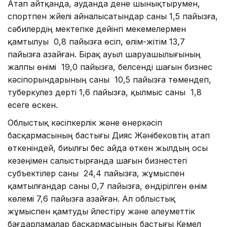
Атап айтқанда, ауданда дене шынықтырумен,
спортпен жүйелі айналысатындар саны 1,5 пайызға,
сәбилердің мектепке дейінгі мекемелермен
қамтылуы 0,8 пайызға өсіп, өлім-жітім 13,7
пайызға азайған. Бірақ ауыл шаруашылығының
жалпы өнімі 19,0 пайызға, белсенді шағын бизнес
кәсіпорындарының саны 10,5 пайызға төмендеп,
туберкулез дерті 1,6 пайызға, қылмыс саны 1,8
есеге өскен.
Облыстық кәсіпкерлік және өнеркәсіп
басқармасының бастығы Дияс Жәнібековтің атап
өткеніндей, биылғы бес айда өткен жылдың осы
кезеңімен салыстырғанда шағын бизнестегі
субъектілер саны 24,4 пайызға, жұмыспен
қамтылғандар саны 0,7 пайызға, өндірілген өнім
көлемі 7,6 пайызға азайған. Ал облыстық
жұмыспен қамтуды үйлестіру және әлеуметтік
бағдарламалар басқармасының бастығы Кемел