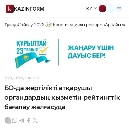
KAZINFORM
KZ
Сайлау-2026
Конституциялық реформа
Арнайы жо
Тренд:
11:28, 21 Маусым 2012
БҚО-да жергілікті атқарушы
органдардың қызметін рейтингтік
бағалау жалғасуда