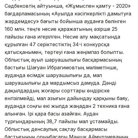
Сәдбековтің айтуынша, «Жұмыспен қамту - 2020»
бағдарламасының «Ауылда кәсіпкерлікті дамытуға
жәрдемдесу» бағыты бойынша ауданға бөлінген
160 млн. теңге несие қаражатының әзірше 25
пайызы ғана игерілген. Несие алу мақсатында
құрылған 47 серіктестіктің 34-і конкурсқа
қатысқанымен, төртеуі ғана жеңімпаз болыпты.
Облыстық ауыл шаруашылығы басқармасының
бастығы Шағуан Ибрагимовтың мәліметінше,
ауданда өсімдік шаруашылығы да, мал
шаруашылығы да мардымсыз дамуда. Дәнді
дақылдардың жоғары сорттары өндіріске
енгізілмейді, мал азығын дайындау қарқыны баяу,
ауданда соңғы екі жылда жаңадан 2 техника ғана
алынған. Ірі қара басы азайған. Аудан
тұрғындарының 38,7 пайызы мал ұстамайды.
Облыстық денсаулық сақтау басқармасы
бастығының орынбасары Мәншүк Аймұрзиеваның