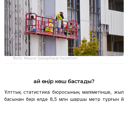
Фото: Мақсат Шағырбаев/ Kazinform
Қай өңір көш бастады?
Ұлттық статистика бюросының мәліметінше, жыл
басынан бері елде 8,5 млн шаршы метр тұрғын үй
немесе 80 667 баспана пайдалануға берілді. Жыл
соңына дейін көрсеткішті 20 млн шаршы метрге
жеткізу жоспарланып отыр. Ал қаңтар–маусым
айларында құрылыс жұмыстарының нақты көлем