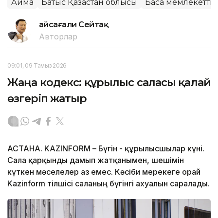
Аймақ
Батыс Қазақстан облысы
Басқа мемлекетті
Ғайсағали Сейтақ
Авторлар
09:01, 09 Тамыз 2026
Жаңа кодекс: құрылыс саласы қалай
өзгеріп жатыр
АСТАНА. KAZINFORM – Бүгін - құрылысшылар күні.
Сала қарқынды дамып жатқанымен, шешімін
күткен мәселелер аз емес. Кәсіби мерекеге орай
Kazinform тілшісі саланың бүгінгі ахуалын саралады.