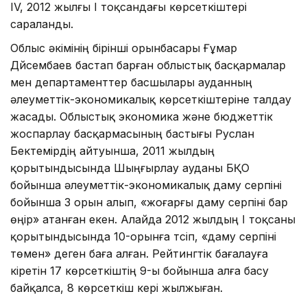
ІV, 2012 жылғы І тоқсандағы көрсеткіштері
сараланды.
Облыс әкімінің бірінші орынбасары Ғұмар
Дүйсембаев бастап барған облыстық басқармалар
мен департаменттер басшылары ауданның
әлеуметтік-экономикалық көрсеткіштеріне талдау
жасады. Облыстық экономика және бюджеттік
жоспарлау басқармасының бастығы Руслан
Бектемірдің айтуынша, 2011 жылдың
қорытындысында Шыңғырлау ауданы БҚО
бойынша әлеуметтік-экономикалық даму серпіні
бойынша 3 орын алып, «жоғарғы даму серпіні бар
өңір» атанған екен. Алайда 2012 жылдың І тоқсаны
қорытындысында 10-орынға түсіп, «даму серпіні
төмен» деген баға алған. Рейтингтік бағалауға
кіретін 17 көрсеткіштің 9-ы бойынша алға басу
байқалса, 8 көрсеткіш кері жылжыған.