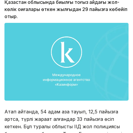
Қазақстан облысында биылғы тоғыз айдағы жол-
көлік оқиғалары өткен жылғыдан 29 пайызға көбейіп
отыр.
Атап айтқанда, 54 адам қаза тауып, 12,5 пайызға
артса, түрлі жарақат алғандар 33 пайызға өсіп
кеткен. Бұл туралы облыстық ІІД жол полициясы