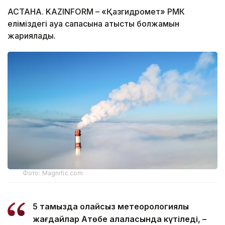
АСТАНА. KAZINFORM – «Қазгидромет» РМК
еліміздегі ауа сапасына қатысты болжамын
жариялады.
Фото: Magnific.com
5 тамызда қолайсыз метеорологиялық
жағдайлар Ақтөбе қалаласында күтіледі, –