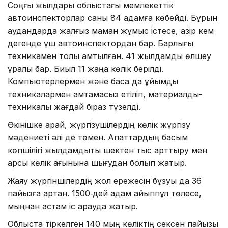
Соңғы жылдары облыстағы мемлекеттік
автоинспекторлар саны 84 адамға көбейді. Бұрын
аудандарда жалғыз маман жұмыс істесе, қазір кем
дегенде үш автоинспектордан бар. Барлығы
техникамен толық қамтылған. 41 жылдамдық өлшеу
құралы бар. Биыл 11 жаңа көлік берілді.
Компьютерлермен және басқа да ұйымдық
техникалармен қамтамасыз етіліп, материалдық-
техникалық жағдай біраз түзелді.
Өкінішке қарай, жүргізушілердің көлік жүргізу
мәдениеті әлі де төмен. Апаттардың басым
көпшілігі жылдамдықты шектен тыс арттыру мен
қарсы көлік ағынына шығудан болып жатыр.
Жаяу жүргіншілердің жол ережесін бұзуы да 36
пайызға артқан. 1500‑дей адам айыппұл төлесе,
мыңнан астам іс қарауда жатыр.
Облыста тіркелген 140 мың көліктің сексен пайызы