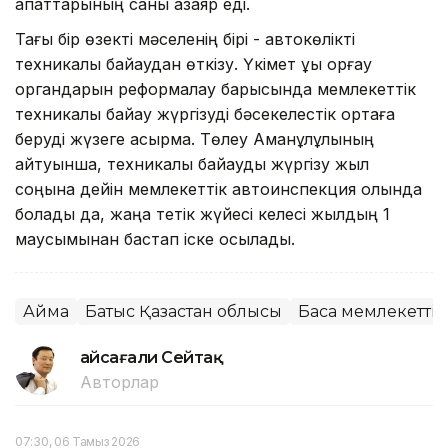
апаттарының саны азаяр еді.
Тағы бір өзекті мәселенің бірі - автокөлікті
техникалық байқаудан өткізу. Үкімет құқық қорғау
органдарын реформалау барысында мемлекеттік
техникалық байқау жүргізуді бәсекелестік ортаға
беруді жүзеге асырмақ. Төлеу Аманқұлұлының
айтуынша, техникалық байқауды жүргізу жыл
соңына дейін мемлекеттік автоинспекция қолында
болады да, жаңа тетік жүйесі келесі жылдың 1
маусымынан бастап іске қосылады.
Аймақ
Батыс Қазақстан облысы
Басқа мемлекетті
Ғайсағали Сейтақ
Авторлар
07:30, 06 Тамыз 2026