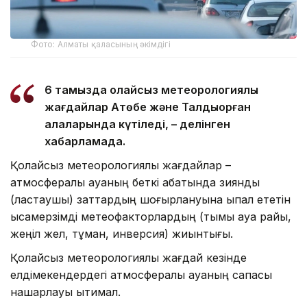
Фото: Алматы қаласының әкімдігі
6 тамызда қолайсыз метеорологиялық
жағдайлар Ақтөбе және Талдықорған
қалаларында күтіледі, – делінген
хабарламада.
Қолайсыз метеорологиялық жағдайлар –
атмосфералық ауаның беткі қабатында зиянды
(ластаушы) заттардың шоғырлануына ықпал ететін
қысқамерзімді метеофакторлардың (тымық ауа райы,
жеңіл жел, тұман, инверсия) жиынтығы.
Қолайсыз метеорологиялық жағдай кезінде
елдімекендердегі атмосфералық ауаның сапасы
нашарлауы ықтимал.