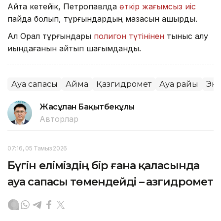
Айта кетейік, Петропавлда
өткір жағымсыз иіс
пайда болып, тұрғындардың мазасын қашырды.
Ал Орал тұрғындары
полигон түтінінен
тыныс алу
қиындағанын айтып шағымданды.
Ауа сапасы
Аймақ
Қазгидромет
Ауа райы
Эк
Жасұлан Бақытбекұлы
Авторлар
07:16, 05 Тамыз 2026
Бүгін еліміздің бір ғана қаласында
ауа сапасы төмендейді – Қазгидромет