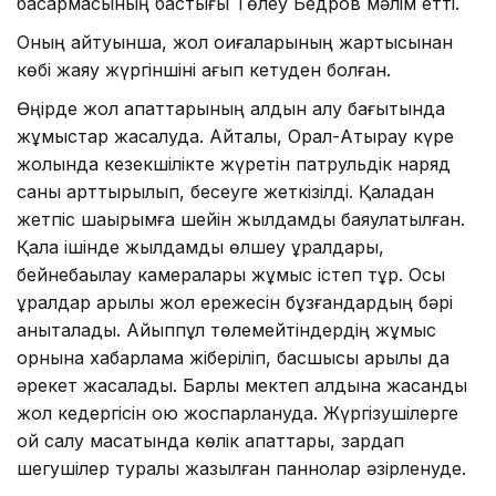
басқармасының бастығы Төлеу Бедров мәлім етті.
Оның айтуынша, жол оқиғаларының жартысынан
көбі жаяу жүргіншіні қағып кетуден болған.
Өңірде жол апаттарының алдын алу бағытында
жұмыстар жасалуда. Айталық, Орал-Атырау күре
жолында кезекшілікте жүретін патрульдік наряд
саны арттырылып, бесеуге жеткізілді. Қаладан
жетпіс шақырымға шейін жылдамдық баяулатылған.
Қала ішінде жылдамдық өлшеу құралдары,
бейнебақылау камералары жұмыс істеп тұр. Осы
құралдар арқылы жол ережесін бұзғандардың бәрі
анықталады. Айыппұл төлемейтіндердің жұмыс
орнына хабарлама жіберіліп, басшысы арқылы да
әрекет жасалады. Барлық мектеп алдына жасанды
жол кедергісін қою жоспарлануда. Жүргізушілерге
ой салу мақсатында көлік апаттары, зардап
шегушілер туралы жазылған паннолар әзірленуде.