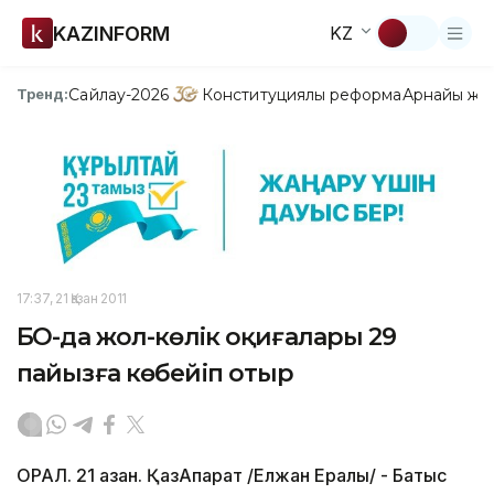
KAZINFORM
KZ
Сайлау-2026
Конституциялық реформа
Арнайы жо
Тренд:
17:37, 21 Қазан 2011
БҚО-да жол-көлік оқиғалары 29
пайызға көбейіп отыр
ОРАЛ. 21 қазан. ҚазАқпарат /Елжан Ералы/ - Батыс