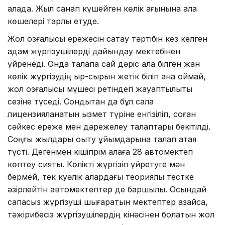
қалада. Жыл санап күшейген көлік ағынына қала
көшелері тарлық етуде.
Жол қозғалысы ережесін сақтау тәртібін кез келген
адам жүргізушілерді дайындау мектебінен
үйренеді. Онда талапқа сай дәріс ала білген жан
көлік жүргізудің қыр-сырын жетік біліп қана қоймай,
жол қозғалысы мүшесі ретіндегі жауаптылықты
сезіне түседі. Сондықтан да бұл сала
лицензияланатын қызмет түріне енгізіліп, соған
сәйкес ереже мен дәрежелеу талаптары бекітілді.
Соңғы жылдары оқыту ұйымдарына талап қатая
түсті. Дегенмен кішігірім қалаға 28 автомектеп
көптеу сияқты. Көлікті жүргізіп үйретуге мән
бермей, тек куәлік алардағы теориялық тестке
әзірлейтін автомектептер де баршылық. Осындай
сапасыз жүргізуші шығаратын мектептер азайса,
тәжірибесіз жүргізушілердің кінәсінен болатын жол