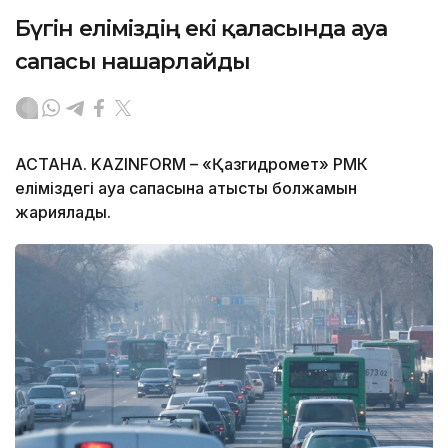
Бүгін еліміздің екі қаласында ауа
сапасы нашарлайды
АСТАНА. KAZINFORM – «Қазгидромет» РМК
еліміздегі ауа сапасына қатысты болжамын
жариялады.