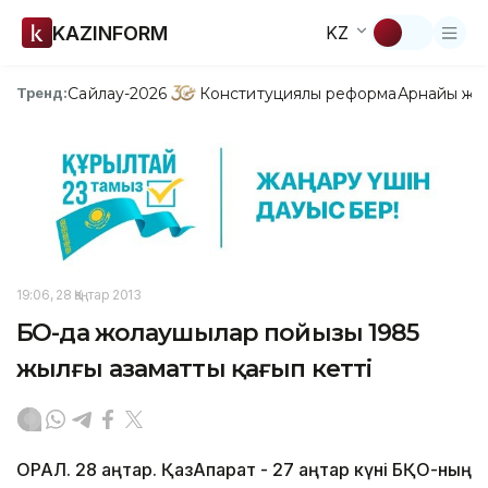
KAZINFORM
KZ
Сайлау-2026
Конституциялық реформа
Арнайы жо
Тренд:
19:06, 28 Қаңтар 2013
БҚО-да жолаушылар пойызы 1985
жылғы азаматты қағып кетті
ОРАЛ. 28 қаңтар. ҚазАқпарат - 27 қаңтар күні БҚО-ның