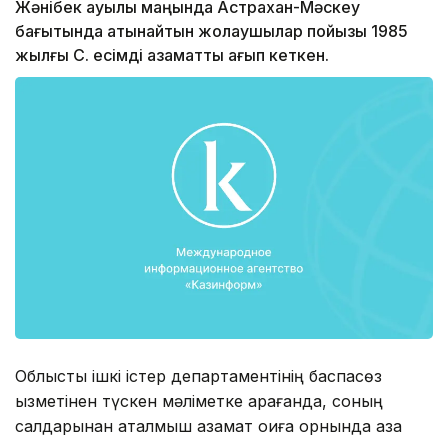
Жәнібек ауылы маңында Астрахан-Мәскеу
бағытында қатынайтын жолаушылар пойызы 1985
жылғы С. есімді азаматты қағып кеткен.
Облыстық ішкі істер департаментінің баспасөз
қызметінен түскен мәліметке қарағанда, соның
салдарынан аталмыш азамат оқиға орнында қаза