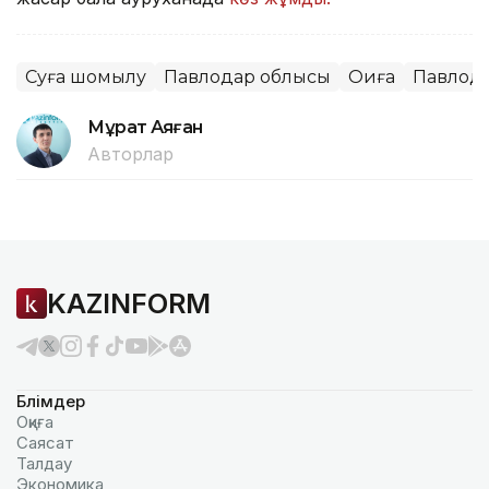
Суға шомылу
Павлодар облысы
Оқиға
Павлод
Мұрат Аяған
Авторлар
KAZINFORM
Бөлімдер
Оқиға
Саясат
Талдау
Экономика