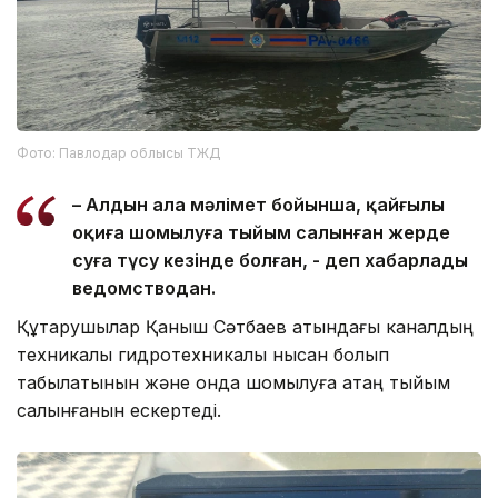
Фото: Павлодар облысы ТЖД
– Алдын ала мәлімет бойынша, қайғылы
оқиға шомылуға тыйым салынған жерде
суға түсу кезінде болған, - деп хабарлады
ведомстводан.
Құтқарушылар Қаныш Сәтбаев атындағы каналдың
техникалық гидротехникалық нысан болып
табылатынын және онда шомылуға қатаң тыйым
салынғанын ескертеді.