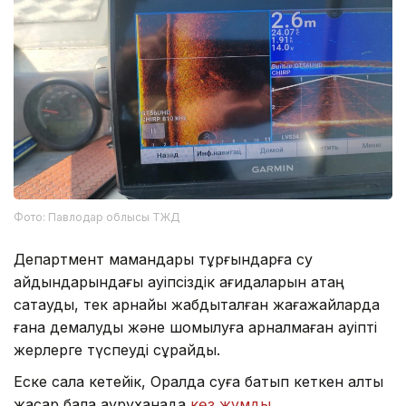
Фото: Павлодар облысы ТЖД
Департмент мамандары тұрғындарға су
айдындарындағы қауіпсіздік қағидаларын қатаң
сақтауды, тек арнайы жабдықталған жағажайларда
ғана демалуды және шомылуға арналмаған қауіпті
жерлерге түспеуді сұрайды.
Еске сала кетейік, Оралда суға батып кеткен алты
жасар бала ауруханада
көз жұмды.