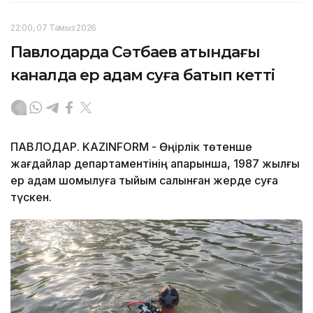
22:00, 07 Тамыз 2026
Павлодарда Сәтбаев атындағы
каналда ер адам суға батып кетті
ПАВЛОДАР. KAZINFORM - Өңірлік төтенше
жағдайлар департаментінің ақпарынша, 1987 жылғы
ер адам шомылуға тыйым салынған жерде суға
түскен.