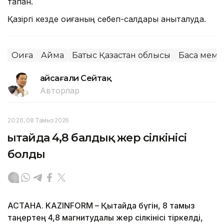
тапқан.
Қазіргі кезде оқиғаның себеп-салдары анықталуда.
Оқиға
Аймақ
Батыс Қазақстан облысы
Басқа мемл
Ғайсағали Сейтақ
Авторлар
20:26, 08 Тамыз 2026
Қытайда 4,8 балдық жер сілкінісі
болды
АСТАНА. KAZINFORM – Қытайда бүгін, 8 тамыз
таңертең 4,8 магнитудалы жер сілкінісі тіркелді,