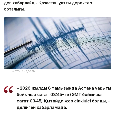
деп хабарлайды Қазақстан ұлттық деректер
орталығы.
Фото: Анадолы
– 2026 жылдың 8 тамызында Астана уақыты
бойынша сағат 08:45-те (GMT бойынша
сағат 03:45) Қытайда жер сілкінісі болды, -
делінген хабарламада.