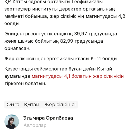
ҚР Ұлттық ядролық орталығы Геофизикалық
зерттеулер институты деректер орталығының
мәліметі бойынша, жер сілкінісінің магнитудасы 4,8
болды.
Эпицентрі солтүстік ендіктің 39,97 градусында
және шығыс бойлықтың 82,99 градусында
орналасқан.
Жер сілкінісінің энергетикалық класы K=11 болды.
Қазақстандық сейсмологтар бұған дейін Қытай
аумағында
магнитудасы 4,1 болатын жер сілкінісін
тіркеген болатын.
Оқиға
Қытай
Жер сілкінісі
Эльмира Оралбаева
Авторлар