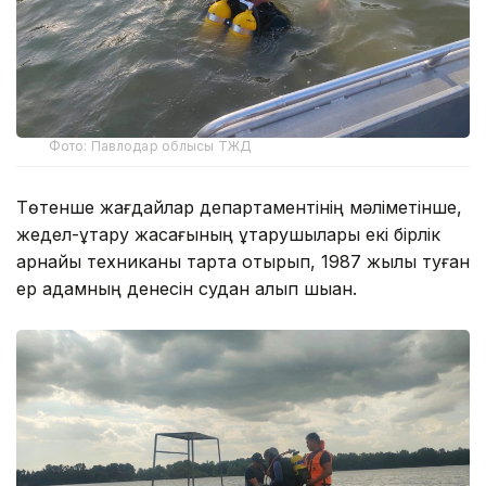
Фото: Павлодар облысы ТЖД
Төтенше жағдайлар департаментінің мәліметінше,
жедел-құтқару жасағының құтқарушылары екі бірлік
арнайы техниканы тарта отырып, 1987 жылы туған
ер адамның денесін судан алып шыққан.