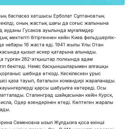
ның баспасөз хатшысы Ерболат Сұлтановтың
секілді, оның жастық шағы да соғыс жалынына
д ауданы Гусаков ауылында мұғалімдер
ық мектепті бітіргеннен кейін Киев фельдшерлік-
зде небары 16 жаста еді. 1941 жылы Ұлы Отан
жасында қызыл әскер қатарына алынады.
а тұрған 282-атқыштар полкында адам
тіп бекітеді. Неміс басқыншыларымен алғашқы
рғаныс шебінде өткізді. Кескілескен ұрыс
шісі қаза тауып, батальон командирі жараланады.
 жауынгерлерді қарсы шабуылға көтереді. Осы
апатталады. Сталинград шайқасынан кейін Курск,
Висла, Одер өзендерінен өтеді. Көптеген жаралы
ады.
ерина Семеновна Қызыл Жұлдызға қоса екінші