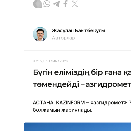
Жасұлан Бақытбекұлы
Авторлар
07:16, 05 Тамыз 2026
Бүгін еліміздің бір ғана 
төмендейді – Қазгидроме
АСТАНА. KAZINFORM – «Қазгидромет» Р
болжамын жариялады.