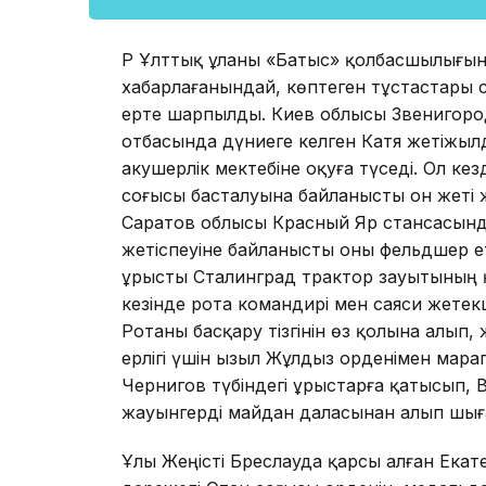
ҚР Ұлттық ұланы «Батыс» қолбасшылығы
хабарлағанындай, көптеген тұстастары 
ерте шарпылды. Киев облысы Звенигоро
отбасында дүниеге келген Катя жетіжылд
акушерлік мектебіне оқуға түседі. Ол ке
соғысы басталуына байланысты он жеті 
Саратов облысы Красный Яр стансасынд
жетіспеуіне байланысты оны фельдшер е
ұрысты Сталинград трактор зауытының қо
кезінде рота командирі мен саяси жетек
Ротаны басқару тізгінін өз қолына алып,
ерлігі үшін Қызыл Жұлдыз орденімен мар
Чернигов түбіндегі ұрыстарға қатысып, 
жауынгерді майдан даласынан алып шығ
Ұлы Жеңісті Бреслауда қарсы алған Екат