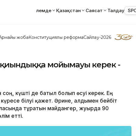
Әлемде
Қазақстан
Саясат
Талдау
SP
Арнайы жоба
Конституциялық реформа
Сайлау-2026
р қиындыққа мойымауы керек -
 соң, күшті де батыл болып өсуі керек. Ең
күресе білуі қажет. Әрине, алдымен бейбіт
қаласында тұратын майдангер, жуырда 90
ім етті.