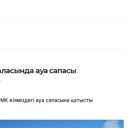
қаласында ауа сапасы
т
МК еліміздегі ауа сапасына қатысты