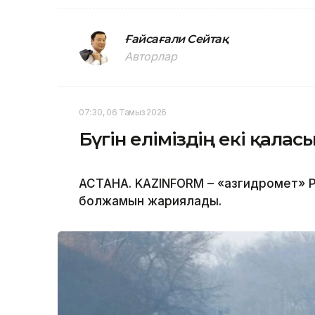
Ғайсағали Сейтақ
Авторлар
07:30, 06 Тамыз 2026
Бүгін еліміздің екі қала
АСТАНА. KAZINFORM – «Қазгидромет» Р
болжамын жариялады.