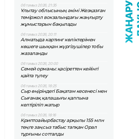
06 тамыз 2026, 21:35
Ұлытау облысының әкімі Жезқазған
теміржол вокзалындағы жаңғырту
жұмыстарын бақылады
06 тамыз 2026, 20:11
Алматыда картинг көліктерімен
көшеге шыққан жүргізушілер тобы
жазаланды
06 тамыз 2026, 20:00
Семей орманы: қасіреттен кейінгі
қайта түлеу
06 тамыз 2026, 18:25
Сыр өңіріндегі Бақатам кесенесі мен
Сығанақ қалашығы қалпына
келтіріліп жатыр
06 тамыз 2026, 18:16
Криптоайырбастау арқылы 155 млн
теңге заңсыз табыс тапқан Орал
тұрғыны сотталды