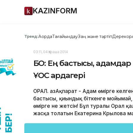
KAZINFORM
Ақорда
Тағайындау
Заң және тәртіп
Дерекқор
Тренд:
03:11, 04 Қараша 2014
БҚО: Ең бастысы, адамда
ҰОС ардагері
ОРАЛ. ҚазАқпарат - Адам өмірге келген
бастысы, қиындық біткенге мойымай, 
өмірге не жетсін! Бұл туралы Орал 
жасқа толатын Екатерина Крылова мәл