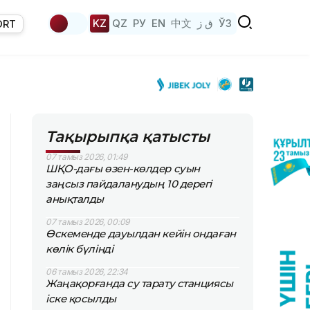
KZ
QZ
РУ
EN
中文
ق ز
ЎЗ
ORT
Тақырыпқа қатысты
07 тамыз 2026, 01:49
ШҚО-дағы өзен-көлдер суын
заңсыз пайдаланудың 10 дерегі
анықталды
07 тамыз 2026, 00:09
Өскеменде дауылдан кейін ондаған
көлік бүлінді
06 тамыз 2026, 22:34
Жаңақорғанда су тарату станциясы
іске қосылды