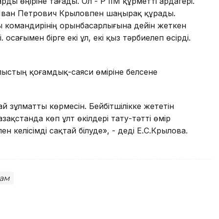
ы өңіріне тағады. Ол - ҚР ІІМ құрметті ардагері.
 Иван Петрович Крыловпен шаңырақ құрады.
 командирінің орынбасарлығына дейін жеткен
осағымен бірге екі ұл, екі қыз тәрбиелеп өсірді.
лыстың қоғамдық-саяси өміріне белсене
ай зұлматты көрмесін. Бейбітшілікке жететін
зақстанда көп ұлт өкілдері тату-тәтті өмір
 келісімді сақтай білуде», - деді Е.С.Крылова.
ам