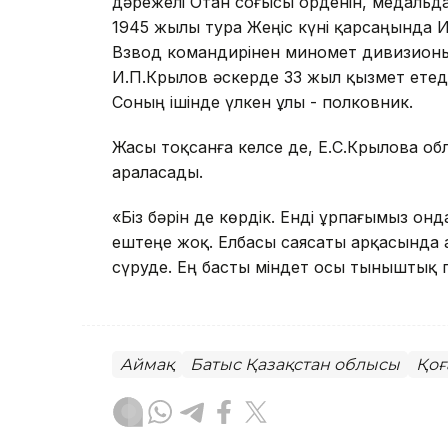
дәрежелі Отан соғысы орденін, медальдард
1945 жылы тура Жеңіс күні қарсаңында
Взвод командирінен миномет дивизионы
И.П.Крылов әскерде 33 жыл қызмет етеді. Қ
Соның ішінде үлкен ұлы - полковник.
Жасы тоқсанға келсе де, Е.С.Крылова об
араласады.
«Біз бәрін де көрдік. Енді ұрпағымыз онд
ештеңе жоқ. Елбасы саясаты арқасында Қа
сүруде. Ең басты міндет осы тыныштық пен
Аймақ
Батыс Қазақстан облысы
Қоғ