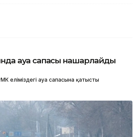
сында ауа сапасы нашарлайды
МК еліміздегі ауа сапасына қатысты