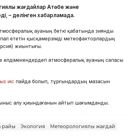
гиялық жағдайлар Ақтөбе және
ді, – делінген хабарламада.
атмосфералық ауаның беткі қабатында зиянды
пал ететін қысқамерзімді метеофакторлардың
ерсия) жиынтығы.
де елдімекендердегі атмосфералық ауаның сапасы
ыз иіс
пайда болып, тұрғындардың мазасын
ыныс алу қиындағанын айтып шағымданды.
а райы
Экология
Метеорологиялық жағдай