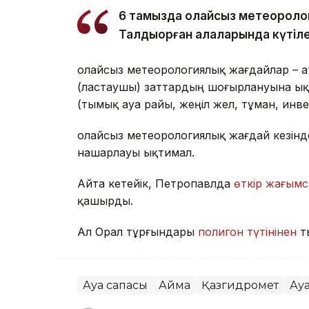
6 тамызда қолайсыз метеороло
Талдықорған қалаларында күтіле
Қолайсыз метеорологиялық жағдайлар – 
(ластаушы) заттардың шоғырлануына ық
(тымық ауа райы, жеңіл жел, тұман, инв
Қолайсыз метеорологиялық жағдай кезін
нашарлауы ықтимал.
Айта кетейік, Петропавлда
өткір жағымс
қашырды.
Ал Орал тұрғындары
полигон түтінінен
т
Ауа сапасы
Аймақ
Қазгидромет
Ау