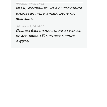
06 тамыз 2026, 17:44
NCOC компаниясынан 2,3 трлн теңге
өндіріп алу үшін атқарушылық іс
қозғалды
06 тамыз 2026, 16:07
Оралда баспанасы өртенген тұрғын
компаниядан 13 млн астам теңге
өндірді