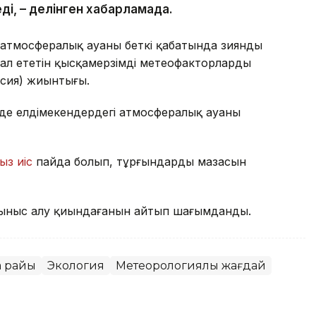
ді, – делінген хабарламада.
атмосфералық ауаның беткі қабатында зиянды
ал ететін қысқамерзімді метеофакторлардың
рсия) жиынтығы.
де елдімекендердегі атмосфералық ауаның
ыз иіс
пайда болып, тұрғындардың мазасын
ыныс алу қиындағанын айтып шағымданды.
а райы
Экология
Метеорологиялық жағдай