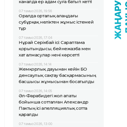
каналда ер адам суға батып кетті
07 тамыз 2026, 19:56
Оралда орталық алаңдағы
субұрқақ неліктен жұмыс істемей
тұр
07 тамыз 2026, 17:04
Нұрай Серікбай ісі: Сараптама
қорытындысы, бейнежазба мен
хат алмасулар нені көрсетті
07 тамыз 2026, 14:14
Жемқорлық дауынан кейін БҚО
денсаулық сақтау басқармасының
басшысы жұмысынан босатылды
07 тамыз 2026, 14:05
Әл-Фарабидегі жол апаты
бойынша сотталған Александр
Пактың ісі апелляциялық сотта
қаралды
07 тамыз 2026, 13:00