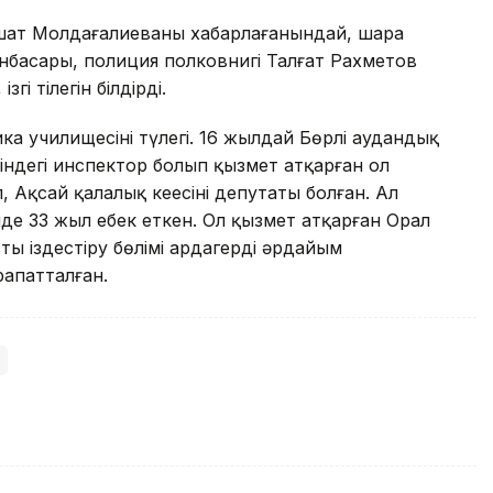
лшат Молдағалиеваның хабарлағанындай, шара
басары, полиция полковнигі Талғат Рахметов
і тілегін білдірді.
а училищесінің түлегі. 16 жылдай Бөрлі аудандық
өніндегі инспектор болып қызмет атқарған ол
Ақсай қалалық кеңесінің депутаты болған. Ал
нде 33 жыл еңбек еткен. Ол қызмет атқарған Орал
ты іздестіру бөлімі ардагерді әрдайым
рапатталған.