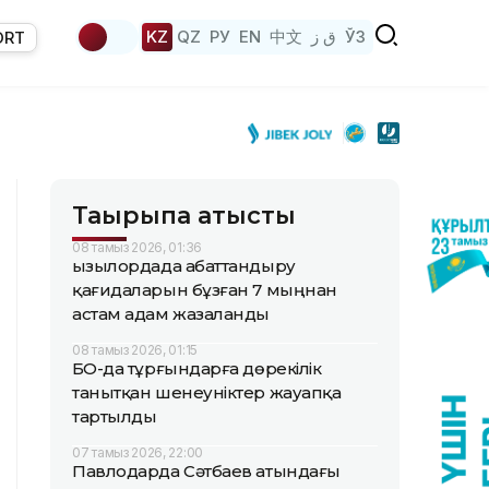
KZ
QZ
РУ
EN
中文
ق ز
ЎЗ
ORT
Тақырыпқа қатысты
08 тамыз 2026, 01:36
Қызылордада абаттандыру
қағидаларын бұзған 7 мыңнан
астам адам жазаланды
08 тамыз 2026, 01:15
БҚО-да тұрғындарға дөрекілік
танытқан шенеуніктер жауапқа
тартылды
07 тамыз 2026, 22:00
Павлодарда Сәтбаев атындағы