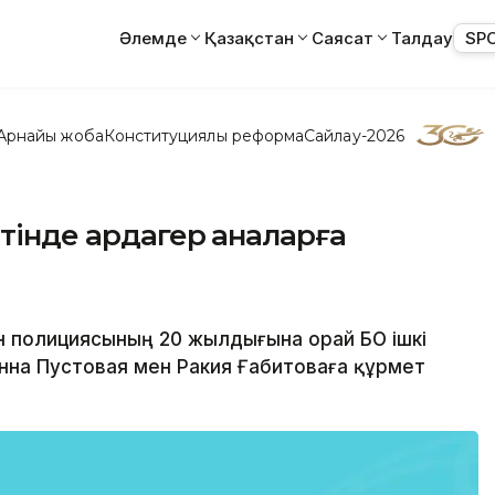
Әлемде
Қазақстан
Саясат
Талдау
SP
Арнайы жоба
Конституциялық реформа
Сайлау-2026
нтінде ардагер аналарға
ан полициясының 20 жылдығына орай БҚО ішкі
нна Пустовая мен Ракия Ғабитоваға құрмет