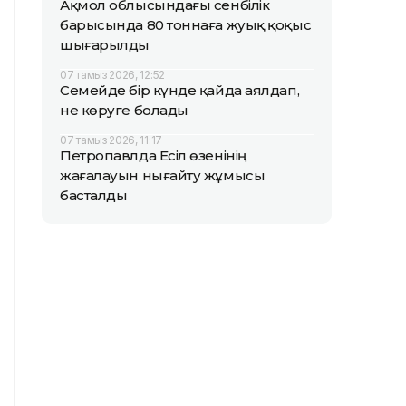
Ақмол облысындағы сенбілік
барысында 80 тоннаға жуық қоқыс
шығарылды
07 тамыз 2026, 12:52
Семейде бір күнде қайда аялдап,
не көруге болады
07 тамыз 2026, 11:17
Петропавлда Есіл өзенінің
жағалауын нығайту жұмысы
басталды