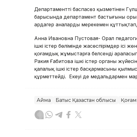
Департаменттің баспасөз қызметінен Гү
барысында департамент бастығының орын
ардагер аналарды мерекемен құттықтап, ізг
Анна Ивановна Пустовая- Орал педагогик
ішкі істер бөлімінде жасөспірімдер ісі ж
қоғамдық жұмыстарға белсенді араласып, 
Ракия Ғабитова ішкі істер органы жүйесі
қалалық ішкі істер басқармасының қылмыс
құрметтейді. Екеуі де медальдармен ма
Аймақ
Батыс Қазақстан облысы
Қоғам