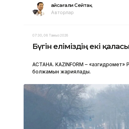
Ғайсағали Сейтақ
Авторлар
07:30, 06 Тамыз 2026
Бүгін еліміздің екі қала
АСТАНА. KAZINFORM – «Қазгидромет» Р
болжамын жариялады.