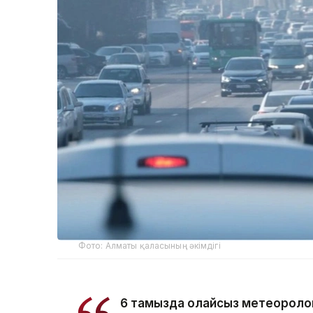
Фото: Алматы қаласының әкімдігі
6 тамызда қолайсыз метеороло