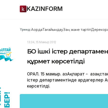
KAZINFORM
Ақорда
Тағайындау
Заң және тәртіп
Дерекқор
Тренд:
13:34, 15 Мамыр 2012
БҚО ішкі істер департаме
құрмет көрсетілді
ОРАЛ. 15 мамыр. ҚазАқпарат - Қазақст
істер департаментінде ардагерлер А
көрсетілді.