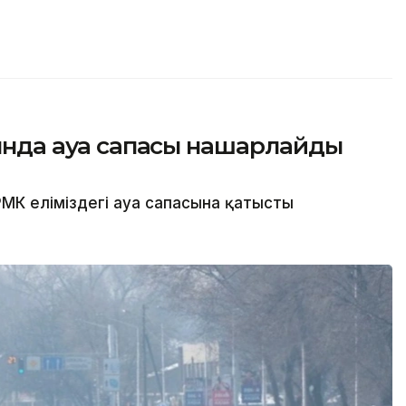
сында ауа сапасы нашарлайды
МК еліміздегі ауа сапасына қатысты