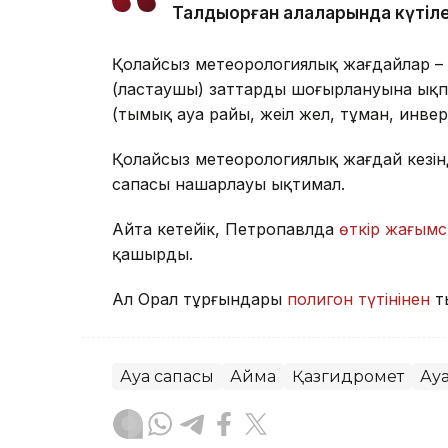
Талдықорған қалаларында күтіле
Қолайсыз метеорологиялық жағдайлар – 
(ластаушы) заттардың шоғырлануына ықп
(тымық ауа райы, жеңіл жел, тұман, инве
Қолайсыз метеорологиялық жағдай кезін
сапасы нашарлауы ықтимал.
Айта кетейік, Петропавлда
өткір жағымс
қашырды.
Ал Орал тұрғындары
полигон түтінінен
т
Ауа сапасы
Аймақ
Қазгидромет
Ау