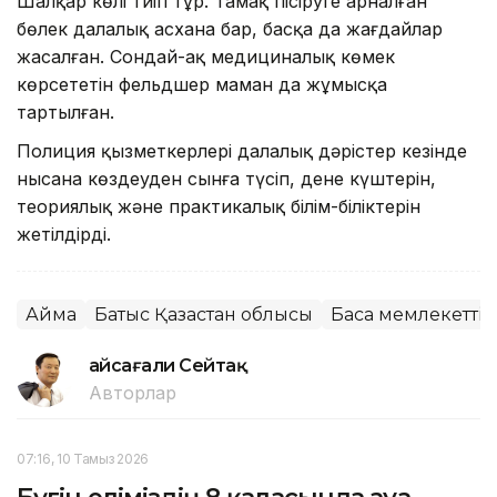
Шалқар көлі тиіп тұр. Тамақ пісіруге арналған
бөлек далалық асхана бар, басқа да жағдайлар
жасалған. Сондай-ақ медициналық көмек
көрсететін фельдшер маман да жұмысқа
тартылған.
Полиция қызметкерлері далалық дәрістер кезінде
нысана көздеуден сынға түсіп, дене күштерін,
теориялық және практикалық білім-біліктерін
жетілдірді.
Аймақ
Батыс Қазақстан облысы
Басқа мемлекетті
Ғайсағали Сейтақ
Авторлар
07:16, 10 Тамыз 2026