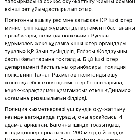
тапсырмасына сәйкес оқу-жаттығу жиыны осымен
екінші рет ұйымдастырылып отыр.
Полигонның ашылу рәсіміне қатысқан ҚР Ішкі істер
министрлігі кадр жұмысы департаменті бастығының
орынбасары, полиция полковнигі Руслан
Құрымбаев жеке құрамға «Ішкі істер органдары
туралы» ҚР Заңын түсіндіріп, Елбасы Жолдауының
басты бағыттарына тоқталды. БҚО ішкі істер
департаменті бастығының орынбасары, полиция
полковнигі Талғат Рахметов полигонды ашу
жолында еңбек еткен қызметтер басшыларына,
керек-жарақтармен қамтамасыз еткен «Динамо»
қоғамына ризашылығын білдірді.
Полиция қызметкерлері үш күндік оқу-жаттығу
кезінде вагондарда тұрады, оның әрқайсысы 4
адамға арналған. Вагонның ішінде тоңазытқыш,
кондиционер орнатылған. 200 метрдей жерде