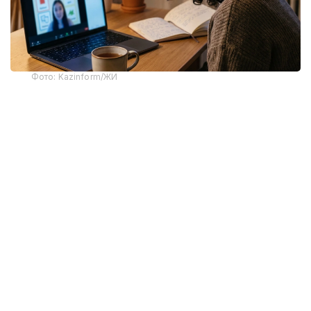
Фото: Kazinform/ЖИ
Тіл курстарындағы бағаны салыстырған кезде
ересектерге арналған ағылшын тілі
бағдарламасына тоқталдық. Себебі қазіргі кезде
дәл осы курсқа сұраныс артып тұр.
Ең жоғары баға Астана мен Алматы қалаларында
тіркелді. Елордада тіл курсының бағасы 40 000 – 85
000 теңге аралығында. Ал Алматы қаласында 28
000 теңгеден басталып, 78 000 теңгеге жетті. Баға
жоғары қалалар қатарында Шымкент те бар.
Мұнда тіл курсының құны айына 60 000 теңгеге
дейін барады.