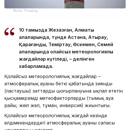
Фото: Pixabay
10 тамызда Жезқазған, Алматы
қалаларында, түнде Астана, Атырау,
Қарағанды, Теміртау, Өскемен, Семей
қалаларында қолайсыз метеорологиялық
жағдайлар күтіледі, – делінген
хабарламада.
Қолайсыз метеорологиялық жағдайлар –
атмосфералық ауаның беткі қабатында зиянды
(ластаушы) заттардың шоғырлануына ықпал ететін
қысқамерзімді метеофакторлардың (тымық ауа
райы, жеңіл жел, тұман, инверсия) жиынтығы.
Қолайсыз метеорологиялық жағдай кезінде
елдімекендердегі атмосфералық ауаның сапасы
нашарлауы ықтимал.