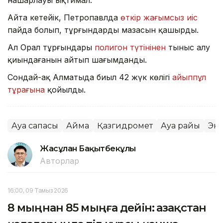
Айта кетейік, Петропавлда
өткір жағымсыз иіс
пайда болып, тұрғындардың мазасын қашырды.
Ал Орал тұрғындары
полигон түтінінен
тыныс алу
қиындағанын айтып шағымданды.
Сондай-ақ Алматыда биыл 42 жүк көлігі
айыппұл
тұрағына
қойылды.
Ауа сапасы
Аймақ
Қазгидромет
Ауа райы
Эк
Жасұлан Бақытбекұлы
Авторлар
16:00, 09 Тамыз 2026
8 мыңнан 85 мыңға дейін: Қазақстан