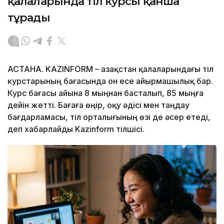
қалаларында тіл курсы қанша
тұрады
АСТАНА. KAZINFORM – Қазақстан қалаларындағы тіл
курстарының бағасында он есе айырмашылық бар.
Курс бағасы айына 8 мыңнан басталып, 85 мыңға
дейін жетті. Бағаға өңір, оқу әдісі мен таңдау
бағдарламасы, тіл орталығының өзі де әсер етеді,
деп хабарлайды Kazinform тілшісі.