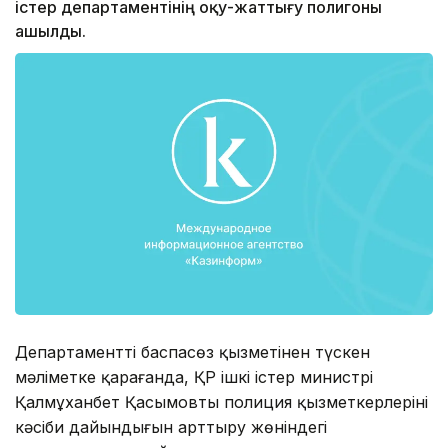
істер департаментінің оқу-жаттығу полигоны
ашылды.
Департаменттің баспасөз қызметінен түскен
мәліметке қарағанда, ҚР ішкі істер министрі
Қалмұханбет Қасымовтың полиция қызметкерлерінің
кәсіби дайындығын арттыру жөніндегі