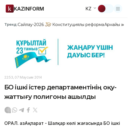
KAZINFORM
KZ
Сайлау-2026
Конституциялық реформа
Арнайы жо
Тренд:
22:53, 07 Маусым 2014
БҚО ішкі істер департаментінің оқу-
жаттығу полигоны ашылды
ОРАЛ. ҚазАқпарат - Шалқар көлі жағасында БҚО ішкі