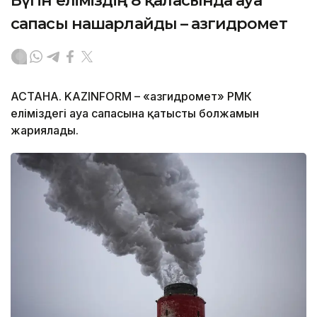
Бүгін еліміздің 8 қаласында ауа
сапасы нашарлайды – Қазгидромет
АСТАНА. KAZINFORM – «Қазгидромет» РМК
еліміздегі ауа сапасына қатысты болжамын
жариялады.