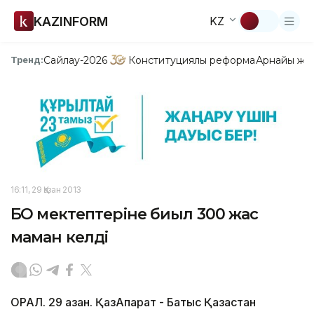
KAZINFORM
KZ
Сайлау-2026
Конституциялық реформа
Арнайы жо
Тренд:
16:11, 29 Қазан 2013
БҚО мектептеріне биыл 300 жас
маман келді
ОРАЛ. 29 қазан. ҚазАқпарат - Батыс Қазақстан