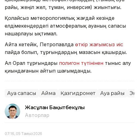
райы, жеңіл жел, тұман, инверсия) жиынтығы.
Қолайсыз метеорологиялық жағдай кезінде
елдімекендердегі атмосфералық ауаның сапасы
нашарлауы ықтимал.
Айта кетейік, Петропавлда
өткір жағымсыз иіс
пайда болып, тұрғындардың мазасын қашырды.
Ал Орал тұрғындары
полигон түтінінен
тыныс алу
қиындағанын айтып шағымданды.
Ауа сапасы
Аймақ
Қазгидромет
Ауа райы
Эк
Жасұлан Бақытбекұлы
Авторлар
07:16, 05 Тамыз 2026