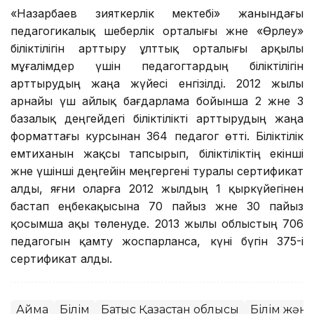
«Назарбаев зияткерлік мектебі» жанындағы
педагогикалық шеберлік орталығы және «Өрлеу»
біліктілігін арттыру ұлттық орталығы арқылы
мұғалімдер үшін педагогтардың біліктілігін
арттырудың жаңа жүйесі енгізілді. 2012 жылы
арнайы үш айлық бағдарлама бойынша 2 және 3
базалық деңгейдегі біліктілікті арттырудың жаңа
форматтағы курсынан 364 педагог өтті. Біліктілік
емтиханын жақсы тапсырып, біліктіліктің екінші
және үшінші деңгейін меңгергені туралы сертификат
алды, яғни оларға 2012 жылдың 1 қыркүйегінен
бастап еңбекақысына 70 пайыз және 30 пайыз
қосымша ақы төленуде. 2013 жылы облыстың 706
педагогын қамту жоспарланса, күні бүгін 375-і
сертификат алды.
Аймақ
Білім
Батыс Қазақстан облысы
Білім жән