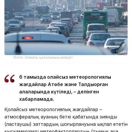
Фото: Алматы қаласының әкімдігі
6 тамызда қолайсыз метеорологиялық
жағдайлар Ақтөбе және Талдықорған
қалаларында күтіледі, – делінген
хабарламада.
Қолайсыз метеорологиялық жағдайлар –
атмосфералық ауаның беткі қабатында зиянды
(ластаушы) заттардың шоғырлануына ықпал ететін
қысқамерзімді метеофакторлардың (тымық ауа