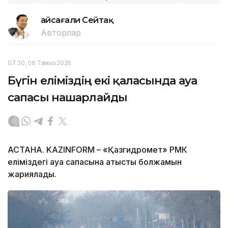
Ғайсағали Сейтақ
Авторлар
07:30, 06 Тамыз 2026
Бүгін еліміздің екі қаласында ауа
сапасы нашарлайды
АСТАНА. KAZINFORM – «Қазгидромет» РМК
еліміздегі ауа сапасына қатысты болжамын
жариялады.