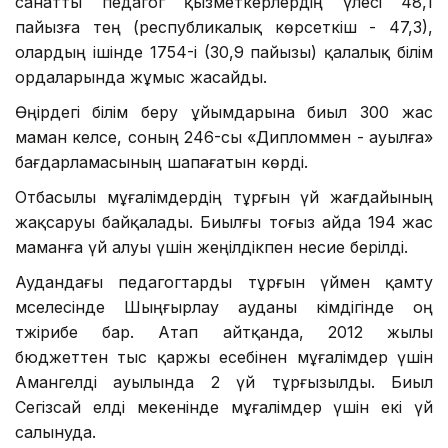
санатты педагог қызметкерлердің үлесі 48,1
пайызға тең (республикалық көрсеткіш - 47,3),
олардың ішінде 1754-і (30,9 пайызы) қалалық білім
ордаларында жұмыс жасайды.
Өңірдегі
білім беру ұйымдарына биыл 300 жас
маман келсе, соның 246-сы «Дипломмен - ауылға»
бағдарламасының шапағатын көрді.
Отбасылы мұғалімдердің тұрғын үй жағдайының
жақсаруы байқалады. Биылғы тоғыз айда 194
жас
маманға үй алуы үшін жеңілдікпен несие берілді.
Аудандағы педагогтарды тұрғын үймен қамту
мәселесінде Шыңғырлау ауданы әкімдігінде оң
тәжірибе бар. Атап айтқанда, 2012 жылы
бюджеттен тыс қаржы есебінен мұғалімдер үшін
Амангелді ауылында 2 үй тұрғызылды. Биыл
Сегізсай елді мекенінде мұғалімдер үшін екі үй
салынуда.