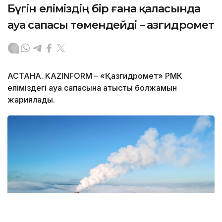
Бүгін еліміздің бір ғана қаласында
ауа сапасы төмендейді – Қазгидромет
АСТАНА. KAZINFORM – «Қазгидромет» РМК
еліміздегі ауа сапасына қатысты болжамын
жариялады.