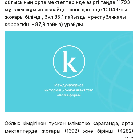
облысының орта мектептерінде қазіргі таңда 11793
мұғалім жұмыс жасайды, соның ішінде 10046-сы
жоғары білімді, бұл 85,1 пайызды «республикалық
көрсеткіш - 87,9 пайыз) құрайды.
Облыс әкімдігінен түскен мәліметке қарағанда, орта
мектептерде жоғары (1392) және бірінші (4282)