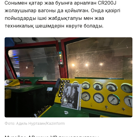
Сонымен қатар жаңа буынға арналған CR200J
жолаушылар вагоны да қойылған. Онда қазіргі
пойыздардың ішкі жабдықталуы мен жаңа
техникалық шешімдерін көруге болады.
Фото: Адиль Нуртазин/Kazinform