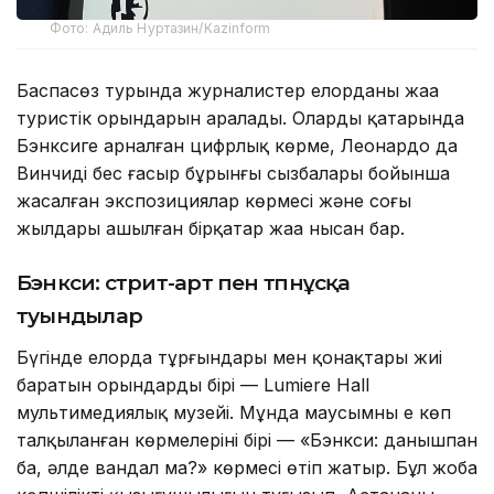
Фото: Адиль Нуртазин/Kazinform
Баспасөз турында журналистер елорданың жаңа
туристік орындарын аралады. Олардың қатарында
Бэнксиге арналған цифрлық көрме, Леонардо да
Винчидің бес ғасыр бұрынғы сызбалары бойынша
жасалған экспозициялар көрмесі және соңғы
жылдары ашылған бірқатар жаңа нысан бар.
Бэнкси: стрит-арт пен түпнұсқа
туындылар
Бүгінде елорда тұрғындары мен қонақтары жиі
баратын орындардың бірі — Lumiere Hall
мультимедиялық музейі. Мұнда маусымның ең көп
талқыланған көрмелерінің бірі — «Бэнкси: данышпан
ба, әлде вандал ма?» көрмесі өтіп жатыр. Бұл жоба