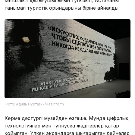
көпшіліктің қызығушылығын туғызып, Астананың
танымал туристік орындарының біріне айналды.
Фото: Адиль Нуртазин/Kazinform
Көрме дәстүрлі музейден өзгеше. Мұнда цифрлық
технологиялар мен түпнұсқа жәдігерлер қатар
қойылған. Үлкен экрандарға шығарылған бейнелер