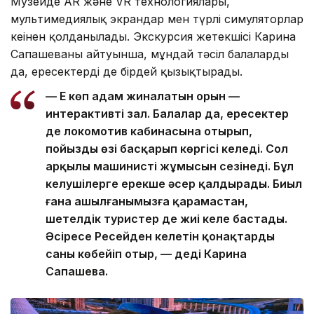
Музейде AR және VR технологиялары,
мультимедиялық экрандар мен түрлі симуляторлар
кеңінен қолданылады. Экскурсия жетекшісі Карина
Сапашеваның айтуынша, мұндай тәсіл балаларды
да, ересектерді де бірдей қызықтырады.
— Ең көп адам жиналатын орын —
интерактивті зал. Балалар да, ересектер
де локомотив кабинасына отырып,
пойызды өзі басқарып көргісі келеді. Сол
арқылы машинистің жұмысын сезінеді. Бұл
келушілерге ерекше әсер қалдырады. Биыл
ғана ашылғанымызға қарамастан,
шетелдік туристер де жиі келе бастады.
Әсіресе Ресейден келетін қонақтардың
саны көбейіп отыр, — деді Карина
Сапашева.