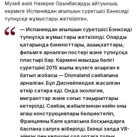
Музей өкілі Назерке Орынбасардың айтуынша,
көрмеге Испаниядан ағылшын суретшісі Бэнксидің
түпнұсқа жұмыстары жеткізілген.
— Испаниядан ағылшын суретшісі Бэнксидің
түпнұсқа жұмыстары жеткізілді. Олардың
қатарында банкноттары, ашықхаттары,
фильмге арналған постері және түпнұсқа
пластырі бар. Көрменің маңызды бөлігі
суретшінің 2015 жылы жүзеге асырған ең
батыл жобасы — Dismaland саябағына
арналған. Бұл Диснейлендке жасалған
өткір сатира еді. Онда экология,
мигранттар және соғыс тақырыптары
көтерілді. Саябақ жабылғаннан кейін оның
ағаш конструкциялары бөлшектеліп,
Францияның Кале қаласына босқындарға
баспана салуға жіберілді. Екінші залда VR-
аймақ пен келушіні сол ортаға толық