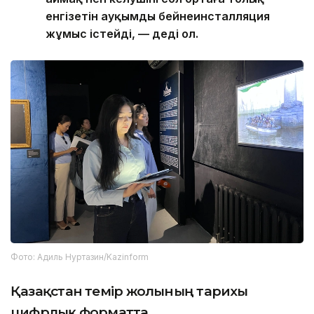
енгізетін ауқымды бейнеинсталляция
жұмыс істейді, — деді ол.
Фото: Адиль Нуртазин/Kazinform
Қазақстан темір жолының тарихы
цифрлық форматта