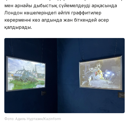
мен арнайы дыбыстық сүйемелдеудің арқасында
Лондон көшелеріндегі әйгілі граффитилер
көрерменнің көз алдында жан біткендей әсер
қалдырады.
Фото: Адиль Нуртазин/Kazinform