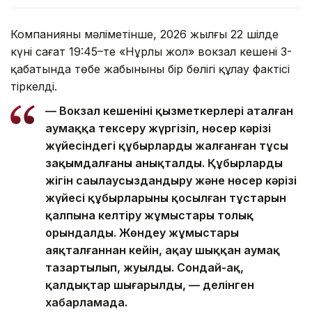
Компанияның мәліметінше, 2026 жылғы 22 шілде
күні сағат 19:45–те «Нұрлы жол» вокзал кешені 3-
қабатында төбе жабынының бір бөлігі құлау фактісі
тіркелді.
— Вокзал кешенінің қызметкерлері аталған
аумаққа тексеру жүргізіп, нөсер кәрізі
жүйесіндегі құбырлардың жалғанған тұсы
зақымдалғаны анықталды. Құбырлардың
жігін саңылаусыздандыру және нөсер кәрізі
жүйесі құбырларының қосылған тұстарын
қалпына келтіру жұмыстары толық
орындалды. Жөндеу жұмыстары
аяқталғаннан кейін, ақау шыққан аумақ
тазартылып, жуылды. Сондай-ақ,
қалдықтар шығарылды, — делінген
хабарламада.