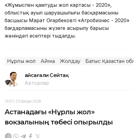
«Жұмыспен қамтудың жол картасы - 2020»,
облыстық ауыл шаруашылығы басқармасының
басшысы Марат Оңғарбековтің «Агробизнес - 2020»
бағдарламасының жүзеге асырылу барысы
жөніндегі есептері тыңдалды.
Нұрлы жол
Аймақ
Жолдау
Батыс Қазақстан обл
Ғайсағали Сейтақ
Авторлар
13:07, 23 Шілде 2026
Астанадағы «Нұрлы жол»
вокзалының төбесі опырылды