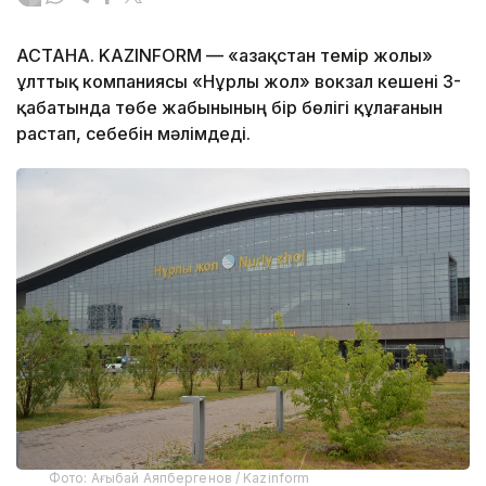
АСТАНА. KAZINFORM — «Қазақстан темір жолы»
ұлттық компаниясы «Нұрлы жол» вокзал кешені 3-
қабатында төбе жабынының бір бөлігі құлағанын
растап, себебін мәлімдеді.
Фото: Ағыбай Аяпбергенов / Kazinform