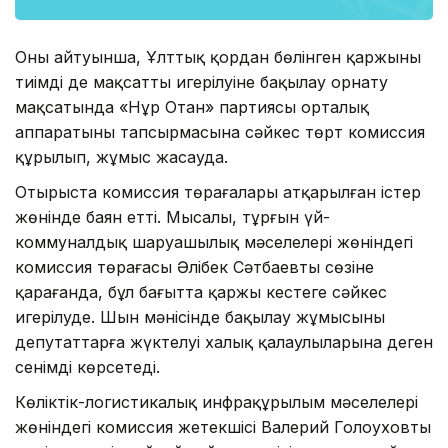
Оның айтуынша, Ұлттық қордан бөлінген қаржының
тиімді де мақсатты игерілуіне бақылау орнату
мақсатында «Нұр Отан» партиясы орталық
аппаратының тапсырмасына сәйкес төрт комиссия
құрылып, жұмыс жасауда.
Отырыста комиссия төрағалары атқарылған істер
жөнінде баян етті. Мысалы, тұрғын үй-
коммуналдық шаруашылық мәселелері жөніндегі
комиссия төрағасы Әлібек Сәтбаевтың сөзіне
қарағанда, бұл бағытта қаржы кестеге сәйкес
игерілуде. Шын мәнісінде бақылау жұмысының
депутаттарға жүктелуі халық қалаулыларына деген
сенімді көрсетеді.
Көліктік-логистикалық инфрақұрылым мәселелері
жөніндегі комиссия жетекшісі Валерий Голоуховтың