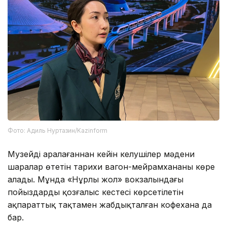
Фото: Адиль Нуртазин/Kazinform
Музейді аралағаннан кейін келушілер мәдени
шаралар өтетін тарихи вагон-мейрамхананы көре
алады. Мұнда «Нұрлы жол» вокзалындағы
пойыздардың қозғалыс кестесі көрсетілетін
ақпараттық тақтамен жабдықталған кофехана да
бар.