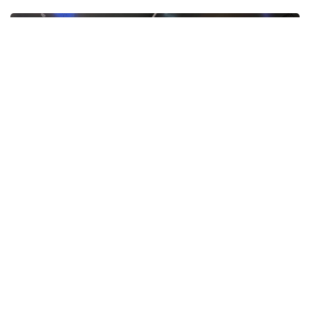
Фото: Адиль Нуртазин/Kazinform
Да Винчидің қолмен ұстап көруге
болатын сызбалары
Өнер мен ғылымға қызығатын қала тұрғындары
мен қонақтары үшін маңызды мәдени орындардың