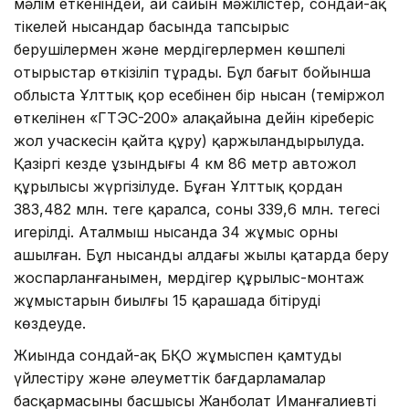
мәлім еткеніндей, ай сайын мәжілістер, сондай-ақ
тікелей нысандар басында тапсырыс
берушілермен және мердігерлермен көшпелі
отырыстар өткізіліп тұрады. Бұл бағыт бойынша
облыста Ұлттық қор есебінен бір нысан (теміржол
өткелінен «ГТЭС-200» алаңқайына дейін кіреберіс
жол учаскесін қайта құру) қаржыландырылуда.
Қазіргі кезде ұзындығы 4 км 86 метр автожол
құрылысы жүргізілуде. Бұған Ұлттық қордан
383,482 млн. теңге қаралса, соның 339,6 млн. теңгесі
игерілді. Аталмыш нысанда 34 жұмыс орны
ашылған. Бұл нысанды алдағы жылы қаңтарда беру
жоспарланғанымен, мердігер құрылыс-монтаж
жұмыстарын биылғы 15 қарашада бітіруді
көздеуде.
Жиында сондай-ақ БҚО жұмыспен қамтуды
үйлестіру және әлеуметтік бағдарламалар
басқармасының басшысы Жанболат Иманғалиевтің