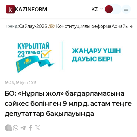
KAZINFORM
KZ
Сайлау-2026
Конституциялық реформа
Арнайы жо
Тренд:
16:46, 16 Қазан 2015
БҚО: «Нұрлы жол» бағдарламасына
сәйкес бөлінген 9 млрд. астам теңге
депутаттар бақылауында