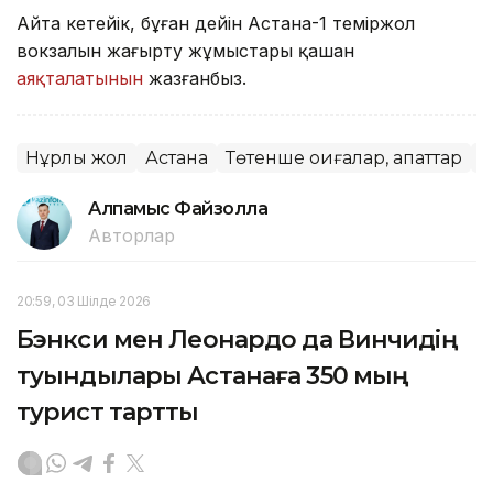
Айта кетейік, бұған дейін Астана-1 теміржол
вокзалын жаңғырту жұмыстары қашан
аяқталатынын
жазғанбыз.
Нұрлы жол
Астана
Төтенше оқиғалар, апаттар
В
Алпамыс Файзолла
Авторлар
20:59, 03 Шілде 2026
Бэнкси мен Леонардо да Винчидің
туындылары Астанаға 350 мың
турист тартты