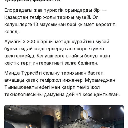
Елордадағы жаңа туристік орындардың бірі —
Қазақстан темір жолы тарихы музейі. Ол
келушілерге 13 маусымнан бері қызмет көрсетіп
келеді.
Аумағы 3 200 шаршы метрді құрайтын музей
бұрынғыдай жәдігерлерді ғана көрсетумен
шектелмейді. Келушілерге ыңғайлы болуы үшін
кеңістік төрт интерактивті залға бөлінген.
Мұнда Түрксібтің салыну тарихынан бастап
алғашқы қазақ теміржол инженері Мұхамеджан
Тынышбаевтың еңбегі мен қазіргі темір жол
технологиясының дамуына дейінгі кезең қамтылған.