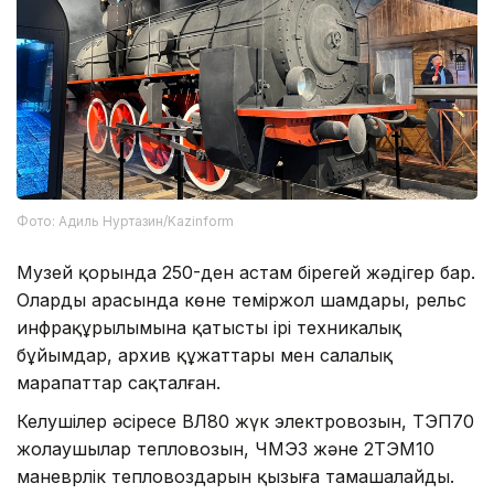
Фото: Адиль Нуртазин/Kazinform
Музей қорында 250-ден астам бірегей жәдігер бар.
Олардың арасында көне теміржол шамдары, рельс
инфрақұрылымына қатысты ірі техникалық
бұйымдар, архив құжаттары мен салалық
марапаттар сақталған.
Келушілер әсіресе ВЛ80 жүк электровозын, ТЭП70
жолаушылар тепловозын, ЧМЭ3 және 2ТЭМ10
маневрлік тепловоздарын қызыға тамашалайды.