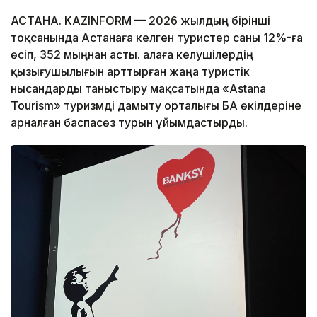
АСТАНА. KAZINFORM — 2026 жылдың бірінші
тоқсанында Астанаға келген туристер саны 12%-ға
өсіп, 352 мыңнан асты. Қалаға келушілердің
қызығушылығын арттырған жаңа туристік
нысандарды таныстыру мақсатында «Astana
Tourism» туризмді дамыту орталығы БАҚ өкілдеріне
арналған баспасөз турын ұйымдастырды.