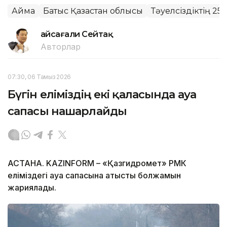
Аймақ
Батыс Қазақстан облысы
Тәуелсіздіктің 2
Ғайсағали Сейтақ
Авторлар
07:30, 06 Тамыз 2026
Бүгін еліміздің екі қаласында ауа
сапасы нашарлайды
АСТАНА. KAZINFORM – «Қазгидромет» РМК
еліміздегі ауа сапасына қатысты болжамын
жариялады.