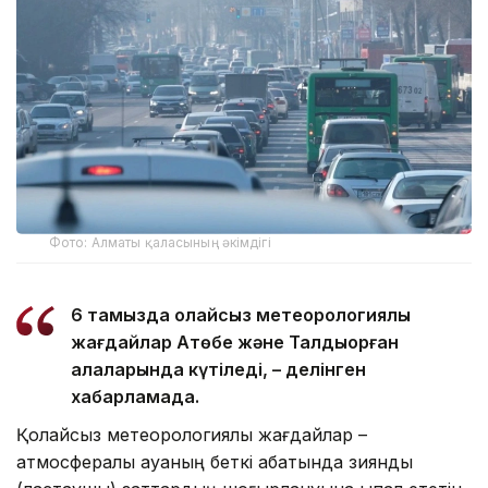
Фото: Алматы қаласының әкімдігі
6 тамызда қолайсыз метеорологиялық
жағдайлар Ақтөбе және Талдықорған
қалаларында күтіледі, – делінген
хабарламада.
Қолайсыз метеорологиялық жағдайлар –
атмосфералық ауаның беткі қабатында зиянды