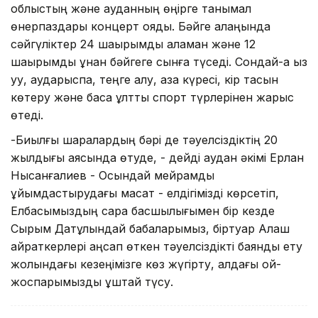
облыстың және ауданның өңірге танымал
өнерпаздары концерт қояды. Бәйге алаңында
сәйгүліктер 24 шақырымдық аламан және 12
шақырымдық құнан бәйгеге сынға түседі. Сондай-ақ қыз
қуу, аударыспақ, теңге алу, қазақ күресі, кір тасын
көтеру және басқа ұлттық спорт түрлерінен жарыс
өтеді.
-Биылғы шаралардың бәрі де тәуелсіздіктің 20
жылдығы аясында өтуде, - дейді аудан әкімі Ерлан
Нысанғалиев - Осындай мейрамды
ұйымдастырудағы мақсат - елдігімізді көрсетіп,
Елбасымыздың сара басшылығымен бір кезде
Сырым Датұлындай бабаларымыз, біртуар Алаш
қайраткерлері аңсап өткен тәуелсіздікті баянды ету
жолындағы кезеңімізге көз жүгірту, алдағы ой-
жоспарымызды ұштай түсу.