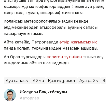
(ластаушы) заттардың шоғырлануына ықпал ететін
қысқамерзімді метеофакторлардың (тымық ауа райы,
жеңіл жел, тұман, инверсия) жиынтығы.
Қолайсыз метеорологиялық жағдай кезінде
елдімекендердегі атмосфералық ауаның сапасы
нашарлауы ықтимал.
Айта кетейік, Петропавлда
өткір жағымсыз иіс
пайда болып, тұрғындардың мазасын қашырды.
Ал Орал тұрғындары
полигон түтінінен
тыныс алу
қиындағанын айтып шағымданды.
Ауа сапасы
Аймақ
Қазгидромет
Ауа райы
Эк
Жасұлан Бақытбекұлы
Авторлар