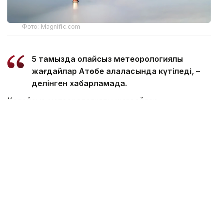
Фото: Magnific.com
5 тамызда қолайсыз метеорологиялық
жағдайлар Ақтөбе қалаласында күтіледі, –
делінген хабарламада.
Қолайсыз метеорологиялық жағдайлар –
атмосфералық ауаның беткі қабатында зиянды
(ластаушы) заттардың шоғырлануына ықпал ететін
қысқамерзімді метеофакторлардың (тымық ауа райы,
жеңіл жел, тұман, инверсия) жиынтығы.
Қолайсыз метеорологиялық жағдай кезінде
елдімекендердегі атмосфералық ауаның сапасы
нашарлауы ықтимал.
Айта кетейік, Петропавлда
өткір жағымсыз иіс