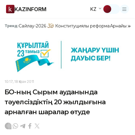
KAZINFORM
KZ
Сайлау-2026
Конституциялық реформа
Арнайы жо
Тренд:
10:17, 18 Қазан 2011
БҚО-ның Сырым ауданында
тәуелсіздіктің 20 жылдығына
арналған шаралар өтуде