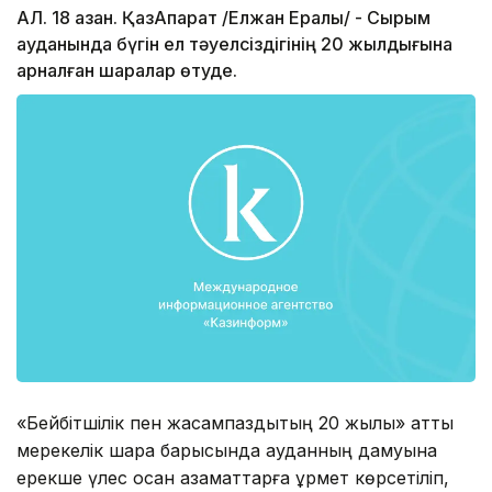
АЛ. 18 қазан. ҚазАқпарат /Елжан Ералы/ - Сырым
ауданында бүгін ел тәуелсіздігінің 20 жылдығына
арналған шаралар өтуде.
«Бейбітшілік пен жасампаздықтың 20 жылы» атты
мерекелік шара барысында ауданның дамуына
ерекше үлес қосқан азаматтарға құрмет көрсетіліп,