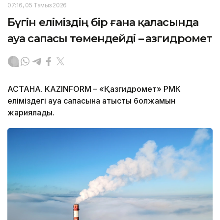
07:16, 05 Тамыз 2026
Бүгін еліміздің бір ғана қаласында
ауа сапасы төмендейді – Қазгидромет
АСТАНА. KAZINFORM – «Қазгидромет» РМК
еліміздегі ауа сапасына қатысты болжамын
жариялады.