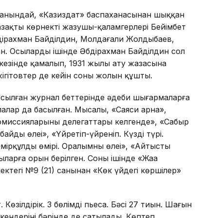
ғанындай, «Казиздат» баспаханасынан шыққан
азақтың көрнекті жазушы-қаламгерлері Бейімбет
дірахман Байділдин, Молдағали Жолдыбаев,
н. Осылардың ішінде Әбдірахман Байділдин сол
 кезінде қамалып, 1931 жылы ату жазасына
ігітовтер де кейін соның жолын құшты.
асылған журнал беттерінде әдеби шығармаларға
алар да басылған. Мысалы, «Саяси арна»,
е комиссияларының делегаттары келгенде», «Сабыр
йдың өлеңі», «Үйретіп-үйреніп. Күздің түрі.
мірқұлдың өмірі. Оралымның өлеңі», «Айтыстың
ларға орын берілген. Соның ішінде «Жаңа
ктегі №9 (21) санынан «Көк үйдегі көршілер»
 Көзілдірік. 3 бөлімді пьеса. Бәсі 27 тиын. Шағын
кендерінің бәрінде де сатылады. Көптеп