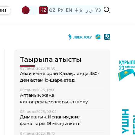
KZ
QZ
РУ
EN
中文
ق ز
ЎЗ
ORT
Тақырыпқа қатысты
08 тамыз 2026, 16:50
Абай күніне орай Қазақстанда 350-
ден астам іс-шара өтеді
08 тамыз 2026, 12:00
Аптаның жаңа
кинопремьераларына шолу
08 тамыз 2026, 03:04
Димаштың Испаниядағы
фанаттары 18 мыңға жетті
07 тамыз 2026, 18:10