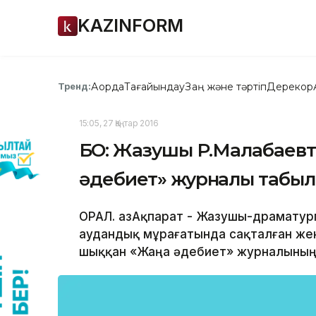
KAZINFORM
Ақорда
Тағайындау
Заң және тәртіп
Дерекқор
Тренд:
15:05, 27 Қаңтар 2016
БҚО: Жазушы Р.Малабаев
әдебиет» журналы табы
ОРАЛ. ҚазАқпарат - Жазушы-драматур
аудандық мұрағатында сақталған же
шыққан «Жаңа әдебиет» журналының №