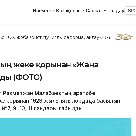
Әлемде
Қазақстан
Саясат
Талдау
SP
Арнайы жоба
Конституциялық реформа
Сайлау-2026
тың жеке қорынан «Жаңа
лды (ФОТО)
г Рахметжан Малабаевтың Қаратөбе
ке қорынан 1929 жылы Қызылордада басылып
7, 9, 10, 11 сандары табылды.