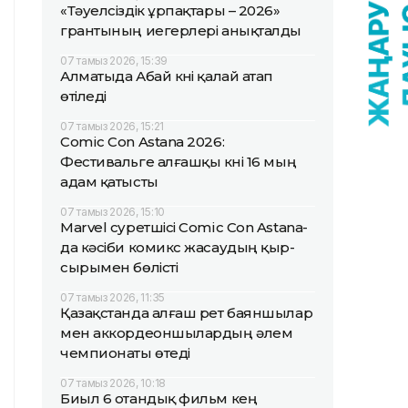
«Тәуелсіздік ұрпақтары – 2026»
грантының иегерлері анықталды
07 тамыз 2026, 15:39
Алматыда Абай күні қалай атап
өтіледі
07 тамыз 2026, 15:21
Comic Con Astana 2026:
Фестивальге алғашқы күні 16 мың
адам қатысты
07 тамыз 2026, 15:10
Marvel суретшісі Comic Con Astana-
да кәсіби комикс жасаудың қыр-
сырымен бөлісті
07 тамыз 2026, 11:35
Қазақстанда алғаш рет баяншылар
мен аккордеоншылардың әлем
чемпионаты өтеді
07 тамыз 2026, 10:18
Биыл 6 отандық фильм кең