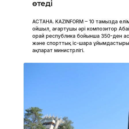
өтеді
АСТАНА. KAZINFORM – 10 тамызда елім
ойшыл, ағартушы әрі композитор Аба
орай республика бойынша 350-ден ас
және спорттық іс-шара ұйымдастыр
ақпарат министрлігі.