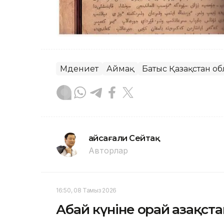
Мәдениет
Аймақ
Батыс Қазақстан о
Ғайсағали Сейтақ
Авторлар
16:50, 08 Тамыз 2026
Абай күніне орай Қазақст