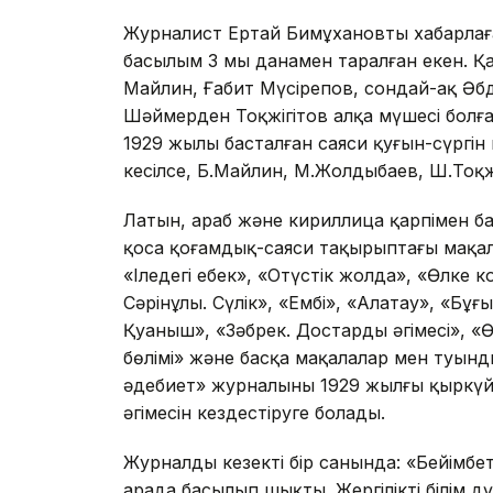
Журналист Ертай Бимұхановтың хабарла
басылым 3 мың данамен таралған екен. Қ
Майлин, Ғабит Мүсірепов, сондай-ақ Әб
Шәймерден Тоқжігітов алқа мүшесі болға
1929 жылы басталған саяси қуғын-сүргін
кесілсе, Б.Майлин, М.Жолдыбаев, Ш.Тоқж
Латын, араб және кириллица қарпімен б
қоса қоғамдық-саяси тақырыптағы мақал
«Іледегі еңбек», «Оңтүстік жолда», «Өлк
Сәрінұлы. Сүлік», «Ембі», «Алатау», «Бұғыба
Қуаныш», «Зәбрек. Достардың әңгімесі», «Ө
бөлімі» және басқа мақалалар мен туынды
әдебиет» журналының 1929 жылғы қыркүйе
әңгімесін кездестіруге болады.
Журналдың кезекті бір санында: «Бейімбет.
арада басылып шықты. Жергілікті білім дү