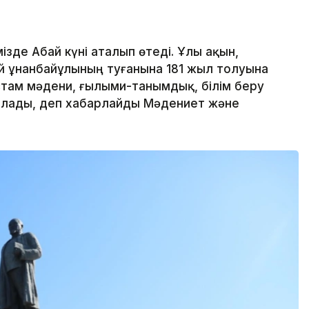
ізде Абай күні аталып өтеді. Ұлы ақын,
й Құнанбайұлының туғанына 181 жыл толуына
там мәдени, ғылыми-танымдық, білім беру
ылады, деп хабарлайды Мәдениет және