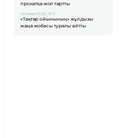
прокатқа жол тартты
06 тамыз 2026, 19:11
«Тақтар ойынының» жұлдызы
жаңа жобасы туралы айтты