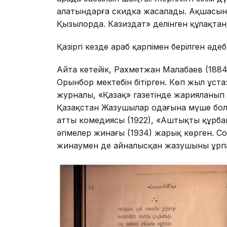
алатындарға скидка жасалады. Ақшасын 
Қызылорда. Казиздат» делінген құлақта
Қазіргі кезде араб қарпімен берілген әд
Айта кетейік, Рахметжан Малабаев (188
Орынбор мектебін бітірген. Көп жыл ұста
журналы, «Қазақ» газетінде жарияланып
Қазақстан Жазушылар одағына мүше болы
атты комедиясы (1922), «Аштықтың құрба
әңгімелер жинағы (1934) жарық көрген. 
жинаумен де айналысқан жазушының ұрп