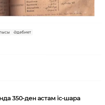
блысы
Әдебиет
анда 350-ден астам іс-шара