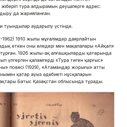
жіберіп тура алдырамын деушілерге адрес:
ндыру да жарияланған.
еби туындылар аударылу үстінде.
4-1962) 1910 жылы мұғалімдер даярлайтын
здық еткен оның өлеңдері мен мақалалары «Айқап»
 тұрған. 1926 жылы-ақ алғашқылардың қатарында
п үлгерген қаламгердің «Тура тиген қарғыс»
ны» повесі (1929), «Атамандар жорығы» атты
Сонымен қатар ауыз әдебиеті нұсқаларын
ақтары Батыс Қазақстан облысында тұрады.