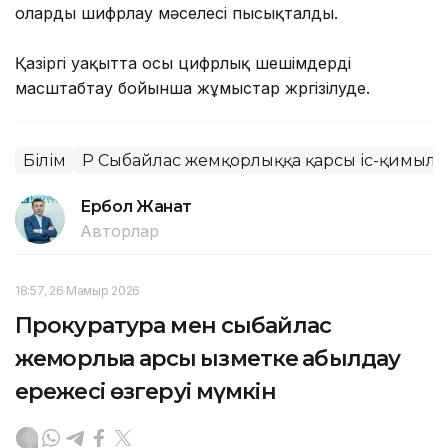
оларды шифрлау мәселесі пысықталды.
Қазіргі уақытта осы цифрлық шешімдерді
масштабтау бойынша жұмыстар жүргізілуде.
Білім
ҚР Сыбайлас жемқорлыққа қарсы іс-қимыл аг
Ербол Жанат
Авторлар
18:57, 26 Мамыр 2026
Прокуратура мен сыбайлас
жемқорлыққа қарсы қызметке қабылдау
ережесі өзгеруі мүмкін