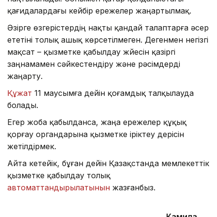
қағидалардағы кейбір ережелер жаңартылмақ.
Әзірге өзгерістердің нақты қандай талаптарға әсер
ететіні толық ашық көрсетілмеген. Дегенмен негізгі
мақсат – қызметке қабылдау жүйесін қазіргі
заңнамамен сәйкестендіру және рәсімдерді
жаңарту.
Құжат
11 маусымға дейін қоғамдық талқылауда
болады.
Егер жоба қабылданса, жаңа ережелер құқық
қорғау органдарына қызметке іріктеу үдерісін
жетілдірмек.
Айта кетейік, бұған дейін Қазақстанда мемлекеттік
қызметке қабылдау толық
автоматтандырылатынын
жазғанбыз.
Камила