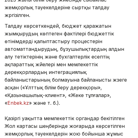
жемқорлық тәуекелдеріне сыртқы талдау
жүргізілген.
Талдау көрсеткендей, бюджет қаражатын
жымқырудың көптеген фактілері бюджеттік
өтінімдерді қалыптастыру процестерін
автоматтандырудың, бұзушылықтардың алдын
алу тетіктерінің және бухгалтерлік есептің
ақпараттық жүйелері мен мемлекеттік
дерекқорлардың интеграциялық
байланыстарының болмауына байланысты жүзеге
асқан («Ұлттық білім беру дерекқоры»,
«Қазынашылық-клиент», «Жеке тұлғалар»,
«
Enbek.kz
» және т. б.).
Қазіргі уақытта мемлекеттік органдар бекітілген
Жол картасы шеңберінде жоғарыда көрсетілген
жемқорлық тәуекелдерін жою бойынша жұмыс