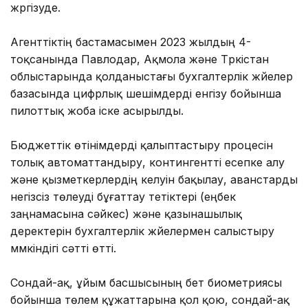
жүргізуде.
Агенттіктің бастамасымен 2023 жылдың 4-
тоқсанында Павлодар, Ақмола және Түркістан
облыстарында қолданыстағы бухгалтерлік жүйелер
базасында цифрлық шешімдерді енгізу бойынша
пилоттық жоба іске асырылды.
Бюджеттік өтінімдерді қалыптастыру процесін
толық автоматтандыру, контингентті есепке алу
және қызметкерлердің келуін бақылау, аванстарды
негізсіз төлеуді бұғаттау тетіктері (еңбек
заңнамасына сәйкес) және қазынашылық
деректерін бухгалтерлік жүйелермен салыстыру
мүмкіндігі сәтті өтті.
Сондай-ақ, ұйым басшысының бет биометриясы
бойынша төлем құжаттарына қол қою, сондай-ақ