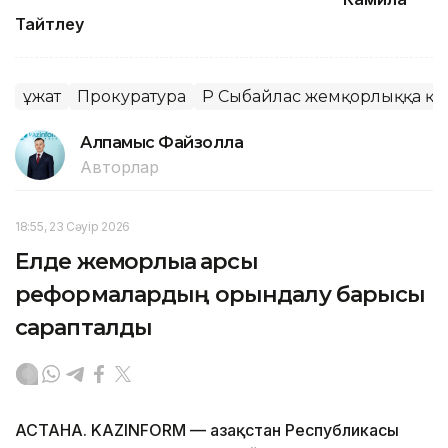
Тайтөлеу
Құжат
Прокуратура
ҚР Сыбайлас жемқорлыққа қар
Алпамыс Файзолла
Авторлар
18:55, 23 Сәуір 2026
Елде жемқорлыққа қарсы
реформалардың орындалу барысы
сарапталды
АСТАНА. KAZINFORM — Қазақстан Республикасы