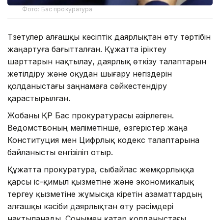
Фото: Бас прокуратура
Түзетулер алғашқы кәсіптік даярлықтан өту тәртібін
жаңартуға бағытталған. Құжатта іріктеу
шарттарын нақтылау, даярлық өткізу талаптарын
жетілдіру және оқудан шығару негіздерін
қолданыстағы заңнамаға сәйкестендіру
қарастырылған.
Жобаны ҚР Бас прокуратурасы әзірлеген.
Ведомствоның мәліметінше, өзгерістер жаңа
Конституция мен Цифрлық кодекс талаптарына
байланысты енгізіліп отыр.
Құжатта прокуратура, сыбайлас жемқорлыққа
қарсы іс-қимыл қызметіне және экономикалық
тергеу қызметіне жұмысқа кіретін азаматтардың
алғашқы кәсіби даярлықтан өту рәсімдері
нақтыланады. Сонымен қатар қолданыстағы