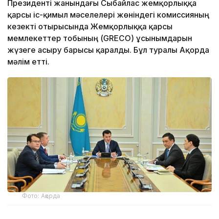
Президенті жанындағы Сыбайлас жемқорлыққа
қарсы іс-қимыл мәселелері жөніндегі комиссияның
кезекті отырысында Жемқорлыққа қарсы
мемлекеттер тобының (GRECO) ұсынымдарын
жүзеге асыру барысы қаралды. Бұл туралы Ақорда
мәлім етті.
Фото: Ақорда