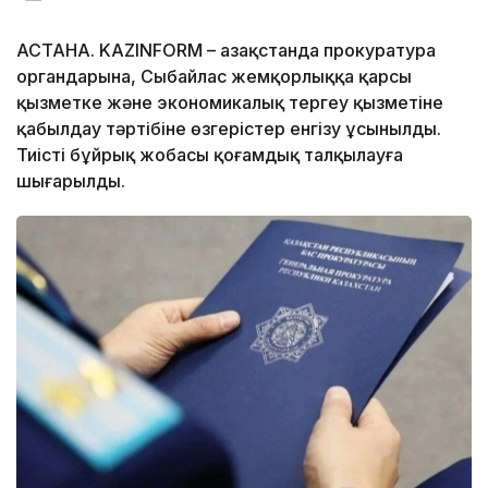
АСТАНА. KAZINFORM – Қазақстанда прокуратура
органдарына, Сыбайлас жемқорлыққа қарсы
қызметке және экономикалық тергеу қызметіне
қабылдау тәртібіне өзгерістер енгізу ұсынылды.
Тиісті бұйрық жобасы қоғамдық талқылауға
шығарылды.