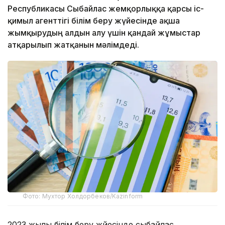
Республикасы Сыбайлас жемқорлыққа қарсы іс-
қимыл агенттігі білім беру жүйесінде ақша
жымқырудың алдын алу үшін қандай жұмыстар
атқарылып жатқанын мәлімдеді.
Фото: Мухтор Холдорбеков/Kazinform
2023 жылы білім беру жүйесінде сыбайлас