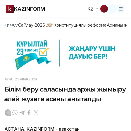
KAZINFORM
KZ
Сайлау-2026
Конституциялық реформа
Арнайы жо
Тренд:
18:48, 23 Ақпан 2024
Білім беру саласында қаржы жымқыру
қалай жүзеге асқаны анықталды
АСТАНА. KAZINFORM - Қазақстан