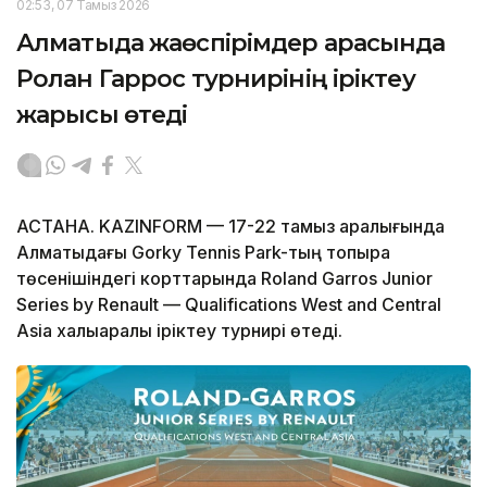
02:53, 07 Тамыз 2026
Алматыда жаөспірімдер арасында
Ролан Гаррос турнирінің іріктеу
жарысы өтеді
АСТАНА. KAZINFORM — 17-22 тамыз аралығында
Алматыдағы Gorky Tennis Park-тың топырақ
төсенішіндегі корттарында Roland Garros Junior
Series by Renault — Qualifications West and Central
Asia халықаралық іріктеу турнирі өтеді.