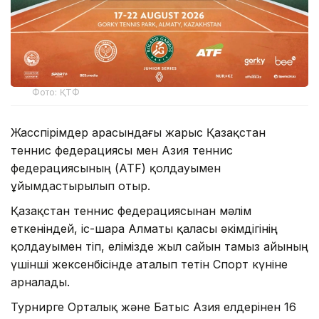
Фото: ҚТФ
Жасөспірімдер арасындағы жарыс Қазақстан
теннис федерациясы мен Азия теннис
федерациясының (ATF) қолдауымен
ұйымдастырылып отыр.
Қазақстан теннис федерациясынан мәлім
еткеніндей, іс-шара Алматы қаласы әкімдігінің
қолдауымен өтіп, елімізде жыл сайын тамыз айының
үшінші жексенбісінде аталып өтетін Спорт күніне
арналады.
Турнирге Орталық және Батыс Азия елдерінен 16