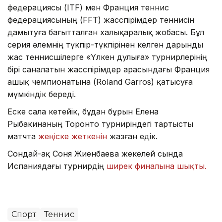
федерациясы (ITF) мен Франция теннис
федерациясының (FFT) жасөспірімдер теннисін
дамытуға бағытталған халықаралық жобасы. Бұл
серия әлемнің түкпір-түкпірінен келген дарынды
жас теннисшілерге «Үлкен дулыға» турнирлерінің
бірі саналатын жасөспірімдер арасындағы Франция
ашық чемпионатына (Roland Garros) қатысуға
мүмкіндік береді.
Еске сала кетейік, бұдан бұрын Елена
Рыбакинаның Торонто турниріндегі тартысты
матчта
жеңіске жеткенін
жазған едік.
Сондай-ақ Соня Жиенбаева жекелей сында
Испаниядағы турнирдің
ширек финалына шықты.
Спорт
Теннис