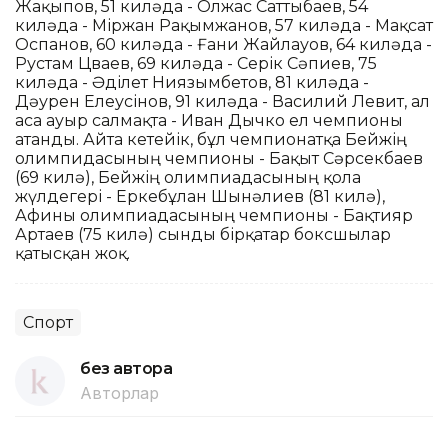
Жақыпов, 51 киләда - Олжас Саттыбаев, 54
киләда - Міржан Рақымжанов, 57 киләда - Мақсат
Оспанов, 60 киләда - Ғани Жайлауов, 64 киләда -
Рустам Цваев, 69 киләда - Серік Сәпиев, 75
киләда - Әділет Ниязымбетов, 81 киләда -
Дәурен Елеусінов, 91 киләда - Василий Левит, ал
аса ауыр салмақта - Иван Дычко ел чемпионы
атанды. Айта кетейік, бұл чемпионатқа Бейжің
олимпидасының чемпионы - Бақыт Сәрсекбаев
(69 килә), Бейжің олимпиадасының қола
жүлдегері - Еркебұлан Шынәлиев (81 килә),
Афины олимпиадасының чемпионы - Бақтияр
Артаев (75 килә) сынды бірқатар боксшылар
қатысқан жоқ.
Спорт
без автора
Авторлар