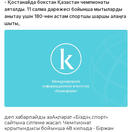
- Қостанайда бокстан Қазақстан чемпионаты
аяқталды. 11 салмақ дәрежесі бойынша мықтыларды
анықтау үшін 180-нен астам спортшы шаршы алаңға
шықты,
деп хабарлайды ҚазАқпарат «Біздің спорт»
сайтына сілтеме жасап. Чемпионат
қорытындысы бойынша 48 киләда - Біржан