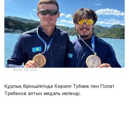
Фото: ҚР ҰОК
Құрлық біріншілігінде Кирилл Тубаев пен Полат
Төребеков алтын медаль иеленді.
Кирилл Тубаев байдаркамен есуде 3400 метр
қашықтықта топ жарып, Азия чемпионы атанды.
Ал Полат Төребеков 3 400 метр қашықтықтағы
каноэ жарысында мәреге бірінші болып келіп,