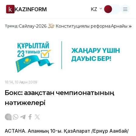
KAZINFORM
KZ
Сайлау-2026
Конституциялық реформа
Арнайы жо
Тренд:
16:14, 10 Ақпан 2009
Бокс: Қазақстан чемпионатының
нәтижелері
АСТАНА. Ақпанның 10-ы. ҚазАқпарат /Ернұр Ақанбай/