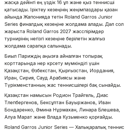
жасқа дейінгі ең үздік 16 ұл және қыз теннисші
қатысады. Іріктеу кезеңінің жеңімпаздары қазан
айында Жапонияда өтетін Roland Garros Junior
Series финалдық кезеңіне жолдама алады. Дәл сол
жарыста Roland Garros 2027 жасөспірімдер
турнирінің негізгі кезеңіне берілетін жалғыз
жолдама сарапқа салынады.
Биыл Париждің аңызға айналған топырақ
корттарында өнер көрсету мүмкіндігі үшін
Қазақстан, Өзбекстан, Қырғызстан, Иордания,
Иран, Сирия, Сауд Арабиясы және
Түрікменстанның жас теннисшілері бақ сынайды.
Қазақстан намысын Родион Трайгель, Диас
Төлепбергенов, Бексұлтан Бауыржанов, Иван
Бондаренко, Әмина Нұрмахан, Линара Бөлешева,
Алуа Марат және Влада Кузьменко қорғайды.
Roland Garros Junior Series — Халықаралық теннис