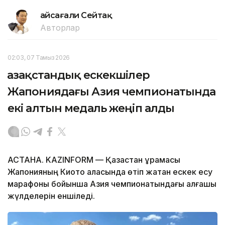
Ғайсағали Сейтақ
Авторлар
02:03, 07 Тамыз 2026
Қазақстандық ескекшілер
Жапониядағы Азия чемпионатында
екі алтын медаль жеңіп алды
АСТАНА. KAZINFORM — Қазақстан құрамасы
Жапонияның Киото қаласында өтіп жатқан ескек есу
марафоны бойынша Азия чемпионатындағы алғашқы
жүлделерін еншіледі.