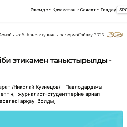
Әлемде
Қазақстан
Саясат
Талдау
SP
Арнайы жоба
Конституциялық реформа
Сайлау-2026
іби этикамен таныстырылды -
арат /Николай Кузнецов/ - Павлодардағы
еттің журналист-студенттеріне арнап
мәселесі арқау болды,