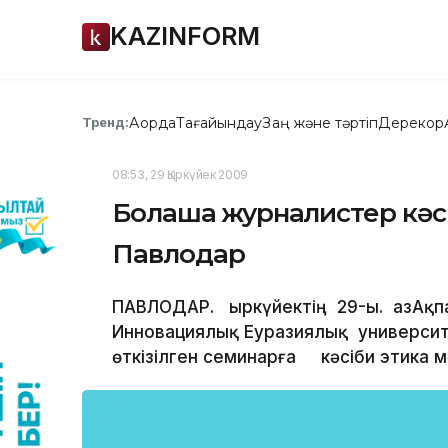
KAZINFORM
Ақорда
Тағайындау
Заң және тәртіп
Дерекқор
Тренд:
08:53, 29 Қыркүйек 2009
Болашақ журналистер кәс
Павлодар
ПАВЛОДАР. Қыркүйектің 29-ы. ҚазАқп
Инновациялық Еуразиялық университ
өткізілген семинарға кәсіби этика 