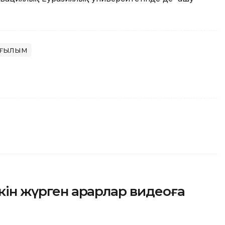
 ғылым
ін жүрген арқарлар видеоға