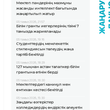
Мектеп пәндерінің мазмұны
жасанды интеллект бағытында
жаңартылып жатыр
05 тамыз 2026, 21:57
Білім гранты иегерлерінің тізімі 7
тамызда жарияланады
05 тамыз 2026, 19:16
Студенттердің мемлекеттік
стипендиясын төлеудің жаңа
тәртібі бекітілді
05 тамыз 2026, 18:29
127 мыңнан астам талапкер білім
грантына өтінім берді
05 тамыз 2026, 16:30
Мектептердегі каникул мен
емтихан кестесі бекітілді
05 тамыз 2026, 15:30
Заңдағы өзгерістер
колледждердің өндірістік әлеуетін