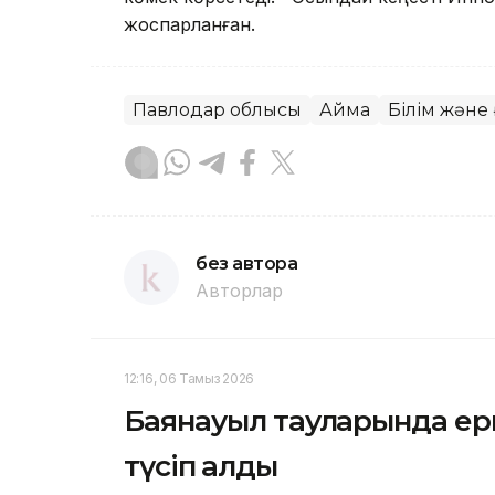
жоспарланған.
Павлодар облысы
Аймақ
Білім және
без автора
Авторлар
12:16, 06 Тамыз 2026
Баянауыл тауларында ерк
түсіп қалды