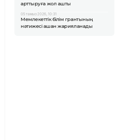
арттыруға жол ашты
05 тамыз 2026, 10:31
Мемлекеттік білім грантының
нәтижесі қашан жарияланады