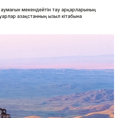
 аумағын мекендейтін тау арқарларының
уарлар Қазақстанның Қызыл кітабына