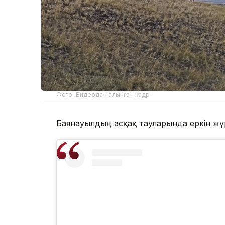
Фото: Видеодан алынған кадр
Баянауылдың асқақ тауларында еркін жүр