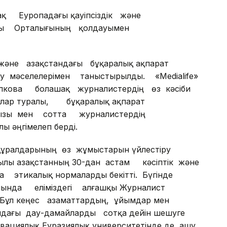
бақ Еуропадағы қауіпсіздік және
ғы Орталығының қолдауымен
әне Қазақстандағы бұқаралық ақпарат
у мәселелерімен таныстырылды. «Medialife»
Волкова болашақ журналистердің өз кәсіби
алар туралы, бұқаралық ақпарат
ңызы мен сотта журналистердің
ы әңгімелеп берді.
 құралдарының өз жұмыстарын үйлестіру
ы Қазақстанның 30-дан астам кәсіптік және
а этикалық нормаларды бекітті. Бүгінде
анында еліміздегі алғашқы Журналист
Бұл кеңес азаматтардың, ұйымдар мен
ндағы дау-дамайларды сотқа дейін шешуге
овациялық Еуразиялық университетінде де ашу