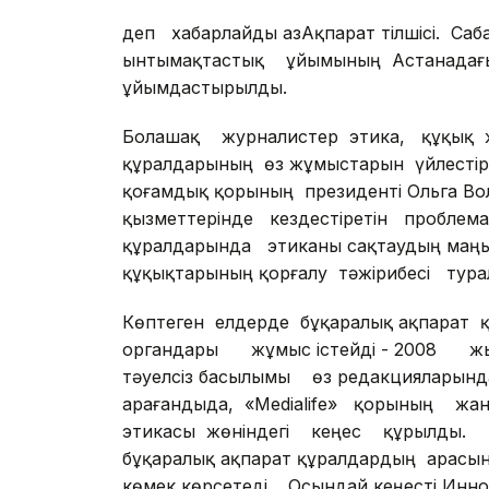
деп хабарлайды ҚазАқпарат тілшісі. Са
ынтымақтастық ұйымының Астанада
ұйымдастырылды.
Болашақ журналистер этика, құқық ж
құралдарының өз жұмыстарын үйлестір
қоғамдық қорының президенті Ольга 
қызметтерінде кездестіретін проблем
құралдарында этиканы сақтаудың ма
құқықтарының қорғалу тәжірибесі турал
Көптеген елдерде бұқаралық ақпарат
органдары жұмыс істейді - 2008 жыл
тәуелсіз басылымы өз редакцияларынд
Қарағандыда, «Medialife» қорының ж
этикасы жөніндегі кеңес құрылды. 
бұқаралық ақпарат құралдардың арасы
көмек көрсетеді. Осындай кеңесті Инн