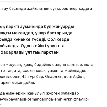
к тау басында жайылатын сүтқоректілер кадрға
ық парктің аумағында бұл жануардың
ймақты мекендеп, ұшар бастарында
ында күйекке түседі. Сол кезде
айылады. Одан кейінгі уақытта
п хабарлады ұлттық парктен.
егі - жусан, қияқ, бидайық сияқты шөптер. Қыста
тте таң ата, сосын кешкі уақытта жайылады.
ектілердің 45 түрі бар. Олардың дені Ақбет,
тарын мекендейді.
нда емін-еркін жайылып жүрген бұландар
/news/bayanauil-ormandarinda-emn-erkn-zhayilip-
71