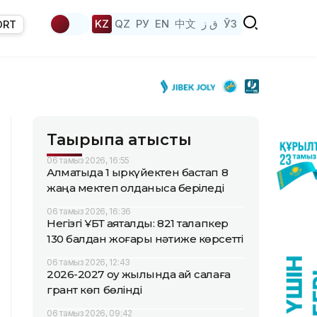
KZ
QZ
РУ
EN
中文
ق ز
ЎЗ
ORT
Тақырыпқа қатысты
06 тамыз 2026, 16:55
Алматыда 1 қыркүйектен бастап 8
жаңа мектеп қолданысқа беріледі
06 тамыз 2026, 16:36
Негізгі ҰБТ аяқталды: 821 талапкер
130 балдан жоғары нәтиже көрсетті
06 тамыз 2026, 12:43
2026-2027 оқу жылында қай салаға
грант көп бөлінді
06 тамыз 2026, 09:42