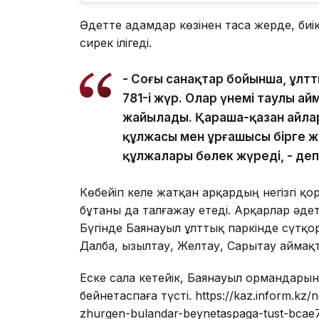
Әдетте адамдар көзінен таса жерде, биі
сирек ілігеді.
- Соңғы санақтар бойынша, ұлтт
781-і жүр. Олар үнемі таулы а
жайылады. Қараша-қазан айлар
құлжасы мен ұрғашысы бірге ж
құлжалары бөлек жүреді, - де
Көбейіп келе жатқан арқардың негізгі қор
бұтаны да талғажау етеді. Арқарлар әде
Бүгінде Баянауыл ұлттық паркінде сүтқор
Далба, Қызылтау, Желтау, Сарытау аймақ
Еске сала кетейік, Баянауыл ормандары
бейнетаспаға түсті. https://kaz.inform.kz
zhurgen-bulandar-beynetaspaga-tust-bcae