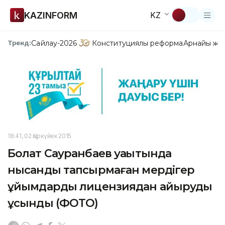
KAZINFORM
KZ
Сайлау-2026
Конституциялық реформа
Арнайы жо
Тренд:
18:41, 02 Қыркүйек 2015
Болат Сауранбаев уақытында
нысанды тапсырмаған мердігер
ұйымдарды лицензиядан айыруды
ұсынды (ФОТО)