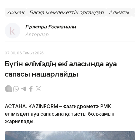
Аймақ
Басқа мемлекеттік органдар
Алматы
Б
Гүлмира Ғосманәли
Авторлар
07:30, 06 Тамыз 2026
Бүгін еліміздің екі қаласында ауа
сапасы нашарлайды
АСТАНА. KAZINFORM – «Қазгидромет» РМК
еліміздегі ауа сапасына қатысты болжамын
жариялады.