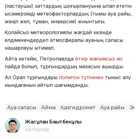
(ластаушы) заттардың шоғырлануына ықпал ететін
қысқамерзімді метеофакторлардың (тымық ауа райы,
жеңіл жел, тұман, инверсия) жиынтығы.
Қолайсыз метеорологиялық жағдай кезінде
елдімекендердегі атмосфералық ауаның сапасы
нашарлауы ықтимал.
Айта кетейік, Петропавлда
өткір жағымсыз иіс
пайда болып, тұрғындардың мазасын қашырды.
Ал Орал тұрғындары
полигон түтінінен
тыныс алу
қиындағанын айтып шағымданды.
Ауа сапасы
Аймақ
Қазгидромет
Ауа райы
Эк
Жасұлан Бақытбекұлы
Авторлар