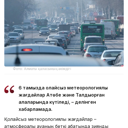
Фото: Алматы қаласының әкімдігі
6 тамызда қолайсыз метеорологиялық
жағдайлар Ақтөбе және Талдықорған
қалаларында күтіледі, – делінген
хабарламада.
Қолайсыз метеорологиялық жағдайлар –
атмосфералық ауаның беткі қабатында зиянды