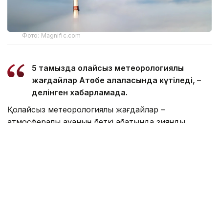
Фото: Magnific.com
5 тамызда қолайсыз метеорологиялық
жағдайлар Ақтөбе қалаласында күтіледі, –
делінген хабарламада.
Қолайсыз метеорологиялық жағдайлар –
атмосфералық ауаның беткі қабатында зиянды
(ластаушы) заттардың шоғырлануына ықпал ететін
қысқамерзімді метеофакторлардың (тымық ауа райы,
жеңіл жел, тұман, инверсия) жиынтығы.
Қолайсыз метеорологиялық жағдай кезінде
елдімекендердегі атмосфералық ауаның сапасы
нашарлауы ықтимал.
Айта кетейік, Петропавлда
өткір жағымсыз иіс