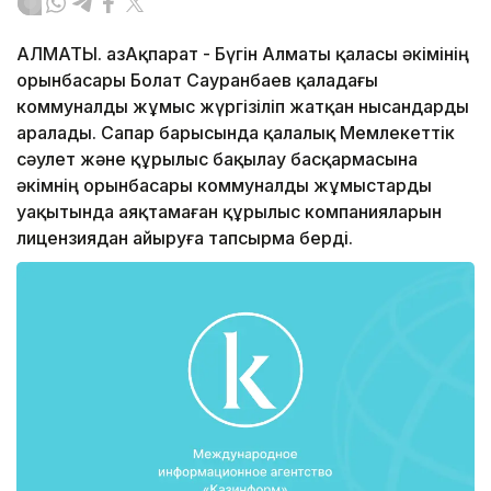
АЛМАТЫ. ҚазАқпарат - Бүгін Алматы қаласы әкімінің
орынбасары Болат Сауранбаев қаладағы
коммуналды жұмыс жүргізіліп жатқан нысандарды
аралады. Сапар барысында қалалық Мемлекеттік
сәулет және құрылыс бақылау басқармасына
әкімнің орынбасары коммуналды жұмыстарды
уақытында аяқтамаған құрылыс компанияларын
лицензиядан айыруға тапсырма берді.