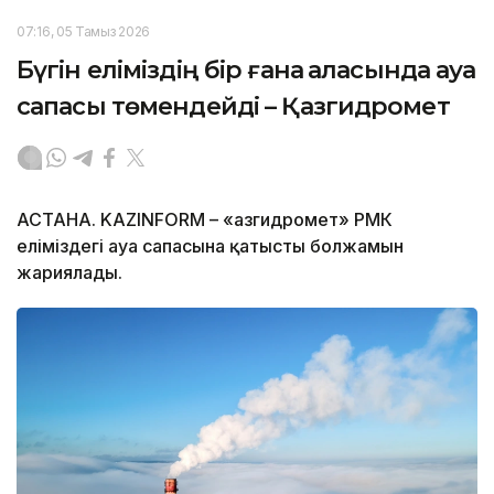
07:16, 05 Тамыз 2026
Бүгін еліміздің бір ғана қаласында ауа
сапасы төмендейді – Қазгидромет
АСТАНА. KAZINFORM – «Қазгидромет» РМК
еліміздегі ауа сапасына қатысты болжамын
жариялады.