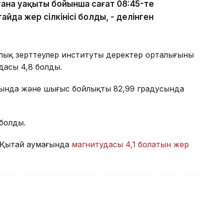
тана уақыты бойынша сағат 08:45-те
йда жер сілкінісі болды, - делінген
лық зерттеулер институты деректер орталығының
удасы 4,8 болды.
дусында және шығыс бойлықтың 82,99 градусында
 болды.
н Қытай аумағында
магнитудасы 4,1 болатын жер