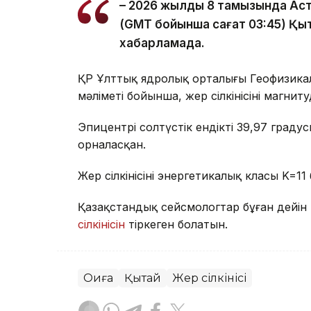
– 2026 жылдың 8 тамызында Ас
(GMT бойынша сағат 03:45) Қыта
хабарламада.
ҚР Ұлттық ядролық орталығы Геофизика
мәліметі бойынша, жер сілкінісінің магнит
Эпицентрі солтүстік ендіктің 39,97 гра
орналасқан.
Жер сілкінісінің энергетикалық класы K=11
Қазақстандық сейсмологтар бұған дейі
сілкінісін
тіркеген болатын.
Оқиға
Қытай
Жер сілкінісі