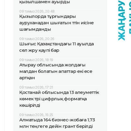
қызылшамен ауырды
09 тамыз 2026, 20:48
Қызылорда тұрғындары
ауруханадан шығатын түтін иісіне
шағымданды
09 тамыз 2026, 20:26
Шығыс Қазақстандағы 11 ауылда
сел жүру қаупі бар
09 тамыз 2026, 18:19
Атырау облысында жолдағы
малдан болатын апаттар екі есе
артқан
09 тамыз 2026, 17:21
Қостанай облысында 13 әлеуметтік
көмек түрі цифрлық форматқа
көшірілді
09 тамыз 2026, 15:25
Алматыда 164 бизнес-жобаға 1,73
млн теңгеге дейін грант берілді