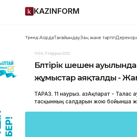
KAZINFORM
Ақорда
Тағайындау
Заң және тәртіп
Дерекқор
Тренд:
11:04, 11 Наурыз 2012
Бөлтірік шешен ауылынд
жұмыстар аяқталды - Ж
ТАРАЗ. 11 наурыз. ҚазАқпарат - Тала
тасқынның салдарын жою бойынша ж