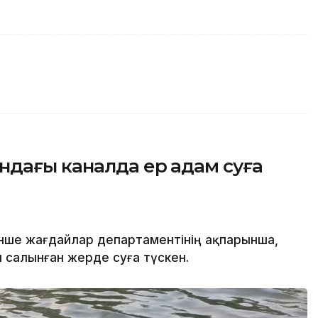
ндағы каналда ер адам суға
нше жағдайлар департаментінің ақпарынша,
салынған жерде суға түскен.