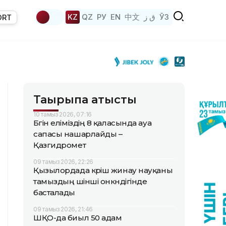
KZ
QZ
РУ
EN
中文
ق ز
ЎЗ
ORT
Тақырыпқа қатысты
10 тамыз 2026, 07:16
Бүгін еліміздің 8 қаласында ауа
сапасы нашарлайды –
Қазгидромет
09 тамыз 2026, 22:26
Қызылордада күріш жинау науқаны
тамыздың үшінші онкүндігінде
басталады
09 тамыз 2026, 21:46
ШҚО-да биыл 50 адам