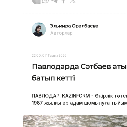
Эльмира Оралбаева
Авторлар
22:00, 07 Тамыз 2026
Павлодарда Сәтбаев аты
батып кетті
ПАВЛОДАР. KAZINFORM - Өңірлік төте
1987 жылғы ер адам шомылуға тыйым 