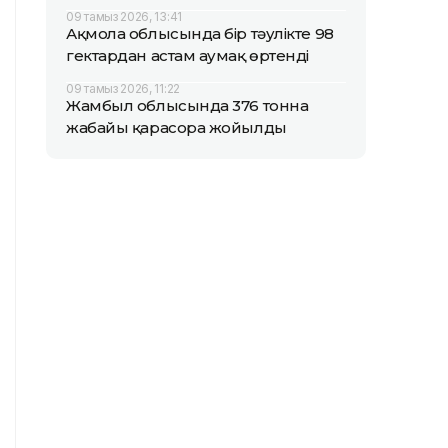
09 тамыз 2026, 13:41
Ақмола облысында бір тәулікте 98
гектардан астам аумақ өртенді
09 тамыз 2026, 11:22
Жамбыл облысында 376 тонна
жабайы қарасора жойылды