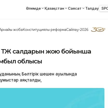
Әлемде
Қазақстан
Саясат
Талдау
SP
Арнайы жоба
Конституциялық реформа
Сайлау-2026
а ТЖ салдарын жою бойынша
амбыл облысы
с ауданының Бөлтірік шешен ауылында
ұмыстар аяқталды,