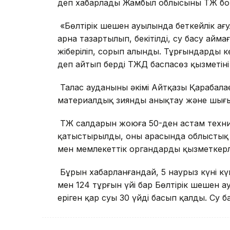
деп хабарлады Жамбыл облысының ТЖ бой
«Бөлтірік шешен ауылында беткейлік ағ
арна тазартылып, бекітілді, су басу айм
жіберіліп, сорып алынды. Тұрғындардың кө
деп айтып берді ТЖД баспасөз қызметіні
Талас ауданының әкімі Айтқазы Қарабала
материалдық зиянды анықтау және шығынд
ТЖ салдарын жоюға 50-ден астам техни
қатыстырылды, оның арасында облыстық 
мен мемлекеттік органдардың қызметкерле
Бұрын хабарланғандай, 5 наурыз күні к
мен 124 тұрғын үйі бар Бөлтірік шешен 
еріген қар суы 30 үйді басып қалды. Су б