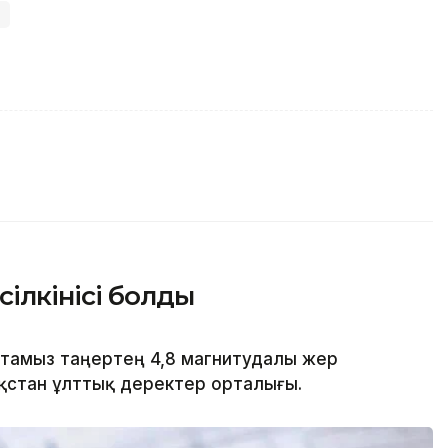
м
ілкінісі болды
8 тамыз таңертең 4,8 магнитудалы жер
азақстан ұлттық деректер орталығы.