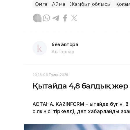
Оқиға
Аймақ
Жамбыл облысы
Қоға
без автора
Авторлар
20:26, 08 Тамыз 2026
Қытайда 4,8 балдық жер с
АСТАНА. KAZINFORM – Қытайда бүгін, 
сілкінісі тіркелді, деп хабарлайды Қ