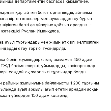
ынша департаментінің баспасөз қызметінен.
улардан қорғайтын бөгет орнатылды, айналма
ағына кірген көшелер мен аулалардан су бұрып
шірілген бөлігі өз үйлеріне қайтып оралды», -
ң жетекшісі Руслан Иманқұлов.
ев ауыл тұрғындарымен жиын өткізіп, келтірілген
арды өтеу тәртібі түсіндірілді.
ка бірлігі жұмылдырылып, шамамен 450 адам
ТЖД бөлімшелерінің, ұйымдардың, кәсіпорындар
рі, сондай-ақ жергілікті тұрғындар болды.
үн райының жылынуына байланысты 1 200 тұрғыны
ауылында ауыл арқылы ағып өтетін арнадан асқан
асқан үйлерден 150 адам көшірілді.