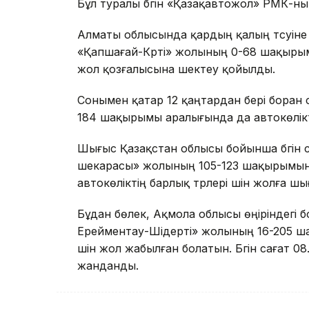
Бұл туралы бүгін «Қазақавтожол» РМК-ны
Алматы облысында қардың қалың түсуіне 
«Қапшағай-Күрті» жолының 0-68 шақырымы
жол қозғалысына шектеу қойылды.
Сонымен қатар 12 қаңтардан бері бора
184 шақырымы аралығында да автокөлікті
Шығыс Қазақстан облысы бойынша бүгін 
шекарасы» жолының 105-123 шақырымы
автокөліктің барлық түрлері үшін жолға 
Бұдан бөлек, Ақмола облысы өңіріндегі
Ерейментау-Шідерті» жолының 16-205 ша
үшін жол жабылған болатын. Бүгін сағат 0
жанданды.