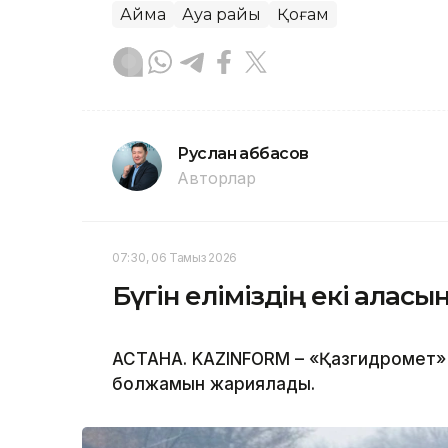
Аймақ
Ауа райы
Қоғам
Руслан Ғаббасов
Авторлар
07:30, 06 Тамыз 2026
Бүгін еліміздің екі қала
АСТАНА. KAZINFORM – «Қазгидромет» Р
болжамын жариялады.