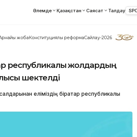
Әлемде
Қазақстан
Саясат
Талдау
SP
Арнайы жоба
Конституциялық реформа
Сайлау-2026
тар республикалық жолдардың
алысы шектелді
 салдарынан еліміздің бірқатар республикалық