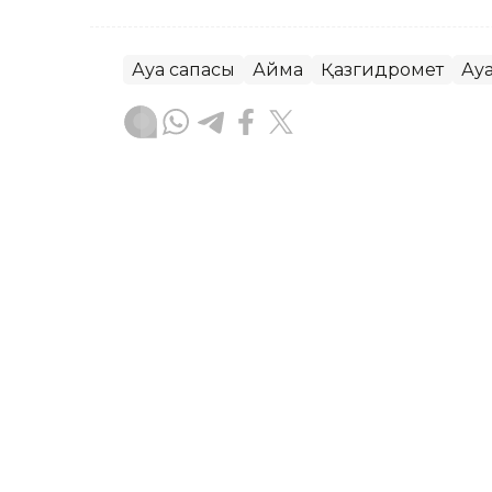
Ауа сапасы
Аймақ
Қазгидромет
Ау
Жасұлан Бақытбекұлы
Авторлар
07:16, 05 Тамыз 2026
Бүгін еліміздің бір ғана 
төмендейді – Қазгидром