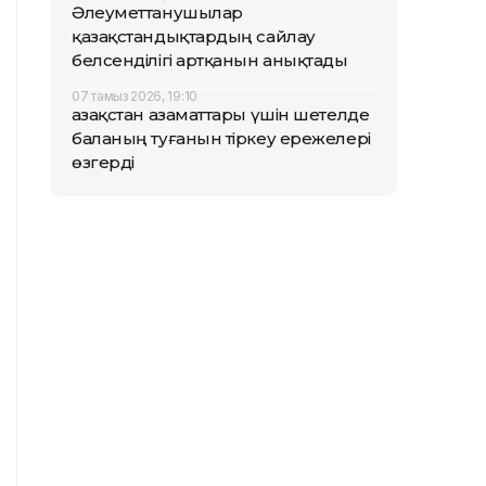
Әлеуметтанушылар
қазақстандықтардың сайлау
белсенділігі артқанын анықтады
07 тамыз 2026, 19:10
Қазақстан азаматтары үшін шетелде
баланың туғанын тіркеу ережелері
өзгерді