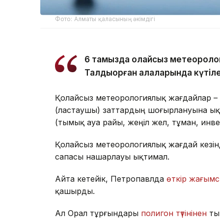
Фото: Алматы қаласының әкімдігі
6 тамызда қолайсыз метеороло
Талдықорған қалаларында күтіле
Қолайсыз метеорологиялық жағдайлар –
(ластаушы) заттардың шоғырлануына ық
(тымық ауа райы, жеңіл жел, тұман, инв
Қолайсыз метеорологиялық жағдай кезін
сапасы нашарлауы ықтимал.
Айта кетейік, Петропавлда
өткір жағымс
қашырды.
Ал Орал тұрғындары
полигон түтінінен
ты