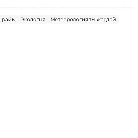
а райы
Экология
Метеорологиялық жағдай
қаласында ауа сапасы
ет