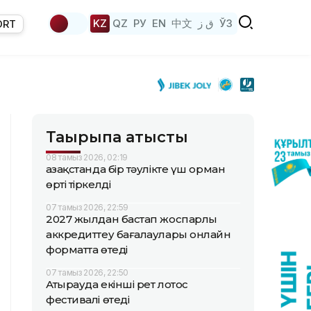
KZ
QZ
РУ
EN
中文
ق ز
ЎЗ
ORT
Тақырыпқа қатысты
08 тамыз 2026, 02:19
Қазақстанда бір тәулікте үш орман
өрті тіркелді
07 тамыз 2026, 22:59
2027 жылдан бастап жоспарлы
аккредиттеу бағалаулары онлайн
форматта өтеді
07 тамыз 2026, 22:50
Атырауда екінші рет лотос
фестивалі өтеді