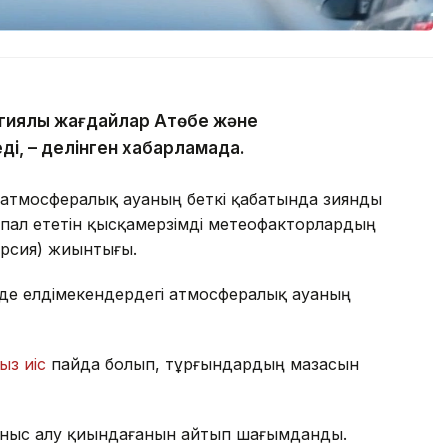
гиялық жағдайлар Ақтөбе және
ді, – делінген хабарламада.
 атмосфералық ауаның беткі қабатында зиянды
пал ететін қысқамерзімді метеофакторлардың
ерсия) жиынтығы.
де елдімекендердегі атмосфералық ауаның
ыз иіс
пайда болып, тұрғындардың мазасын
ныс алу қиындағанын айтып шағымданды.