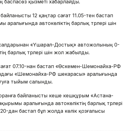
ң баспасөз қызметі хабарлайды.
байланысты 12 қаңтар сағат 11.05-тен бастап
 аралығында автокөліктің барлық түрлері үшін
н салдарынан «Үшарал-Достық» автожолының 0-
ң барлық түрлері үшін жол жабылды.
сағат 07.10-нан бастап «Өскемен-Шемонайха-РФ
ндағы «Шемонайха-РФ шекарасы» аралығында
шығуға тыйым салынды.
 боранға байланысты кеше кешқұрым «Астана-
қырымы аралығында автокөліктің барлық түрлері
8.20-дан бастап бұл жолда көлік қозғалысы