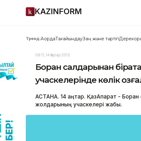
KAZINFORM
Ақорда
Тағайындау
Заң және тәртіп
Дерекқор
Тренд:
09:11, 14 Қаңтар 2013
Боран салдарынан бірқа
учаскелерінде көлік қозғ
АСТАНА. 14 қаңтар. ҚазАқпарат - Боран
жолдарының учаскелері жабық.