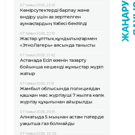
07 тамыз 2026, 22:41
Көмірсутектерді барлау және
өндіру үшін аз зерттелген
аумақтардың тізбесі бекітілді
07 тамыз 2026, 22:10
Жастар ұлттық құндылықтармен
«ЭтноЛагерь» аясында танысты
07 тамыз 2026, 21:42
Астанада Есіл өзенін тазарту
бойынша кешенді жұмыстар жүріп
жатыр
07 тамыз 2026, 21:12
Жамбыл облысында полициядан
қашқан мас жүргізуші 7 жылға көлік
жүргізу құқығынан айырылды
07 тамыз 2026, 20:51
Алматыда 5 мыңнан астам пәтерде
уақытша газ болмайды
07 тамыз 2026, 20:33