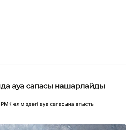
сында ауа сапасы нашарлайды
МК еліміздегі ауа сапасына қатысты