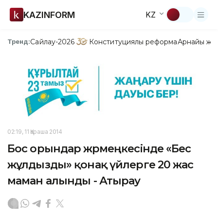
KAZINFORM
KZ
Сайлау-2026
Конституциялық реформа
Арнайы жо
Тренд:
02:19, 11 Қараша 2014
Бос орындар жәрмеңкесінде «Бес
жұлдызды» қонақ үйлерге 20 жас
маман алынды - Атырау