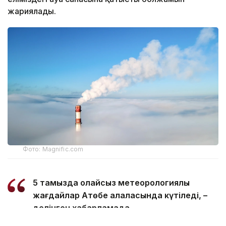
жариялады.
Фото: Magnific.com
5 тамызда қолайсыз метеорологиялық
жағдайлар Ақтөбе қалаласында күтіледі, –
делінген хабарламада.
Қолайсыз метеорологиялық жағдайлар –