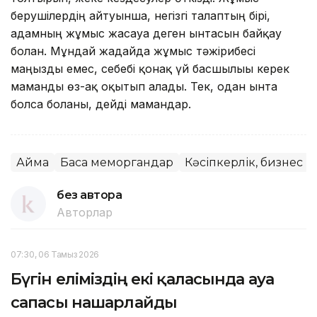
берушілердің айтуынша, негізгі талаптың бірі,
адамның жұмыс жасауға деген ынтасын байқау
болған. Мұндай жағдайда жұмыс тәжірибесі
маңызды емес, себебі қонақ үй басшылығы керек
маманды өз-ақ оқытып алады. Тек, одан ынта
болса болғаны, дейді мамандар.
Аймақ
Басқа меморгандар
Кәсіпкерлік, бизнес
без автора
Авторлар
07:30, 06 Тамыз 2026
Бүгін еліміздің екі қаласында ауа
сапасы нашарлайды