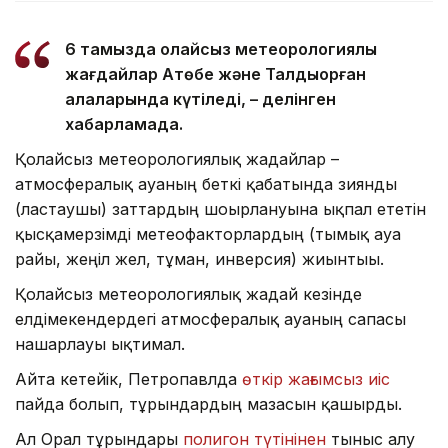
6 тамызда қолайсыз метеорологиялық
жағдайлар Ақтөбе және Талдықорған
қалаларында күтіледі, – делінген
хабарламада.
Қолайсыз метеорологиялық жағдайлар –
атмосфералық ауаның беткі қабатында зиянды
(ластаушы) заттардың шоғырлануына ықпал ететін
қысқамерзімді метеофакторлардың (тымық ауа
райы, жеңіл жел, тұман, инверсия) жиынтығы.
Қолайсыз метеорологиялық жағдай кезінде
елдімекендердегі атмосфералық ауаның сапасы
нашарлауы ықтимал.
Айта кетейік, Петропавлда
өткір жағымсыз иіс
пайда болып, тұрғындардың мазасын қашырды.
Ал Орал тұрғындары
полигон түтінінен
тыныс алу