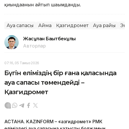
қиындағанын айтып шағымданды.
Ауа сапасы
Аймақ
Қазгидромет
Ауа райы
Эк
Жасұлан Бақытбекұлы
Авторлар
07:16, 05 Тамыз 2026
Бүгін еліміздің бір ғана қаласында
ауа сапасы төмендейді –
Қазгидромет
АСТАНА. KAZINFORM – «Қазгидромет» РМК
еліміздегі ауа сапасына қатысты болжамын