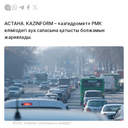
АСТАНА. KAZINFORM – «Қазгидромет» РМК
еліміздегі ауа сапасына қатысты болжамын
жариялады.
Фото: Алматы қаласының әкімдігі