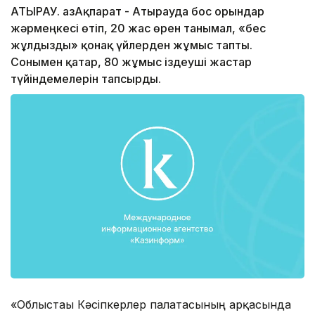
АТЫРАУ. ҚазАқпарат - Атырауда бос орындар
жәрмеңкесі өтіп, 20 жас өрен танымал, «бес
жұлдызды» қонақ үйлерден жұмыс тапты.
Сонымен қатар, 80 жұмыс іздеуші жастар
түйіндемелерін тапсырды.
«Облыстағы Кәсіпкерлер палатасының арқасында