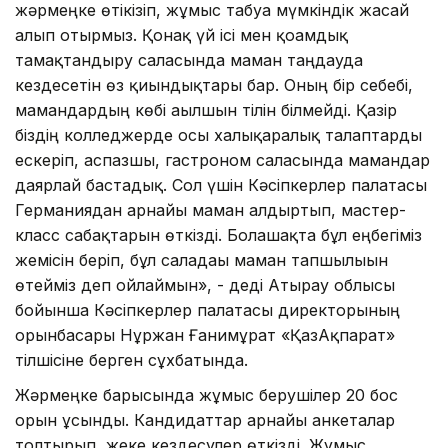
жәрмеңке өтікізіп, жұмыс табуға мүмкіндік жасай
алып отырмыз. Қонақ үй ісі мен қоғамдық
тамақтандыру саласында маман таңдауда
кездесетін өз қиындықтары бар. Оның бір себебі,
мамандардың көбі ағылшын тілін білмейді. Қазір
біздің колледжерде осы халықаралық талаптарды
ескеріп, аспазшы, гастроном саласында мамандар
даярлай бастадық. Сол үшін Кәсіпкерлер палатасы
Германиядан арнайы маман алдыртып, мастер-
класс сабақтарын өткізді. Болашақта бұл еңбегіміз
жемісін беріп, бұл саладағы маман тапшылығын
өтейміз деп ойлаймын», - деді Атырау облысы
бойынша Кәсіпкерлер палатасы директорының
орынбасары Нұржан Ғанимұрат «ҚазАқпарат»
тілшісіне берген сұхбатында.
Жәрмеңке барысында жұмыс берушілер 20 бос
орын ұсынды. Кандидаттар арнайы анкеталар
толтырып, жеке кездесулер өткізді. Жұмыс