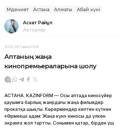
Мәдениет
Астана
Алматы
Абай күні
Асхат Райқұл
Авторлар
12:00, 08 Тамыз 2026
Аптаның жаңа
кинопремьераларына шолу
АСТАНА. KAZINFORM — Осы аптада киносүйер
қауымға барлық жанрдағы жаңа фильмдер
прокатқа шықты. Көрермендер көптен күткен
«Өрмекші адам: Жаңа күн» киносы да үлкен
экранға жол тартты. Сонымен қатар, бірден үш