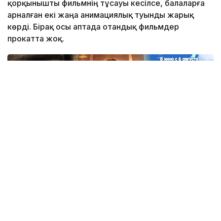
қорқынышты фильмнің тұсауы кесілсе, балаларға
арналған екі жаңа анимациялық туынды жарық
көрді. Бірақ осы аптада отандық фильмдер
прокатта жоқ.
Коллаж: Kazinform / ЖИ
Kazinform тілшісінің шолуында осы аптадағы ең
басты кинопремьераларды ұсынамыз.