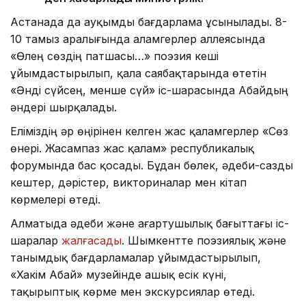
Астанада да ауқымды бағдарлама ұсынылады. 8-
10 тамыз аралығында Қаламгерлер аллеясында
«Өлең сөздің патшасы…» поэзия кеші
ұйымдастырылып, қала саябақтарында өтетін
«Әнді сүйсең, менше сүй» іс-шарасында Абайдың
әндері шырқалады.
Еліміздің әр өңірінен келген жас қаламгерлер «Сөз
өнері. Жасампаз жас қалам» республикалық
форумында бас қосады. Бұдан бөлек, әдеби-сазды
кештер, дәрістер, викториналар мен кітап
көрмелері өтеді.
Алматыда әдеби және ағартушылық бағыттағы іс-
шаралар
жалғасады
. Шымкентте поэзиялық және
танымдық бағдарламалар ұйымдастырылып,
«Хакім Абай» музейінде ашық есік күні,
тақырыптық көрме мен экскурсиялар өтеді.