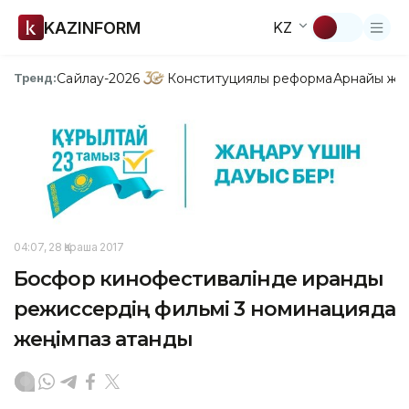
KAZINFORM
KZ
Сайлау-2026
Конституциялық реформа
Арнайы жо
Тренд:
04:07, 28 Қараша 2017
Босфор кинофестивалінде ирандық
режиссердің фильмі 3 номинацияда
жеңімпаз атанды