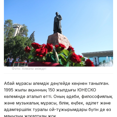
Фото: Алматы әкімдігі
Абай мұрасы әлемдік деңгейде кеңінен танылған.
1995 жылы ақынның 150 жылдығы ЮНЕСКО
көлемінде аталып өтті. Оның әдеби, философиялық
және музыкалық мұрасы, білім, еңбек, әділет және
адамгершілік туралы ой-тұжырымдары бүгін де өз
маңызын жоғалтқан жоқ.