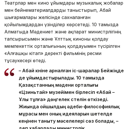
Театрлар мен кино ұйымдары музыкалық жобалар
мен бейнематериалдарды таныстырып, Абай
шығармалары желісінде сахналанған
қойылымдардан үзінділер көрсетеді. 10 тамызда
Алматыда Мәдениет және ақпарат министрлігінің
тапсырысымен және Ұлттық киноны қолдау
мемлекеттік орталығының қолдауымен түсірілген
«Алғашқы кітап» деректі фильмінің ресми
тұсаукесері өтеді.
– Абай күніне арналған іс-шаралар Бейжіңде
де ұйымдастырылады. 10 тамызда
Қазақстанның мәдени орталығы
«Цзиньтай» музейімен бірлесіп «Абай –
Ұлы тұлға» дөңгелек үстелін өткізеді.
Жиында ойшылдың әдеби-философиялық
мұрасы мен оның идеяларын шетелде
кеңінен таныту мәселелері сөз болады, –
деп хабарлады министрлік.