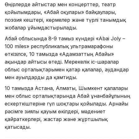
Өңірлерде айтыстар мен концерттер, театр
қойылымдары, «Абай оқулары» байқаулары,
поэзия кештері, көрмелер және түрлі танымдық
жобалар ұйымдастырылады.
Абай облысында 8-9 тамыз күндері «Abai Joly –
100 miles» республикалық ультрамарафоны
өткізілсе, 10 тамызда «Адамзаттың Абайы»
ақындар айтысы өтеді. Мерекелік іс-шаралар
облыс орталықтарымен қатар қалалар, аудандар
мен ауылдарды да қамтиды.
10 тамызда Астана, Алматы, Шымкент қалалары
мен облыс орталықтарында Абай Құнанбайұлының
ескерткіштеріне гүл шоқтары қойылады. Арнайы
рәсімге зиялы қауым өкілдері, мәдениет
қайраткерлері, жастар және жұртшылық
қатысады.