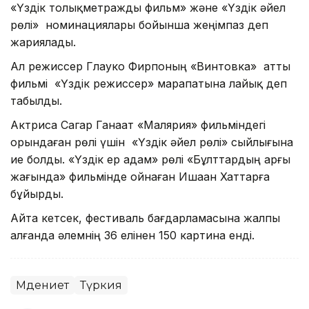
«Үздік толықметражды фильм» және «Үздік әйел
рөлі» номинациялары бойынша жеңімпаз деп
жариялады.
Ал режиссер Глауко Фирпоның «Винтовка» атты
фильмі «Үздік режиссер» марапатына лайық деп
табылды.
Актриса Сагар Ганаат «Малярия» фильміндегі
орындаған рөлі үшін «Үздік әйел рөлі» сыйлығына
ие болды. «Үздік ер адам» рөлі «Бұлттардың арғы
жағында» фильмінде ойнаған Ишаан Хаттарға
бұйырды.
Айта кетсек, фестиваль бағдарламасына жалпы
алғанда әлемнің 36 елінен 150 картина енді.
Мәдениет
Түркия