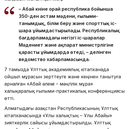
– Абай күніне орай республика бойынша
350-ден астам мәдени, ғылыми-
танымдық, білім беру және спорттық іс-
шара ұйымдастырылады. Республикалық
бағдарламадағы негізгі іс-шаралар
Мәдениет және ақпарат министрлігіне
қарасты ұйымдарда өтеді, – делінген
ведомство хабарламасында.
7 тамызда Ұлттық академиялық кітапханада
ойшыл мұрасын зерттеуге және кеңінен танытуға
арналған «Абай әлемі – мәңгілік мұра»
халықаралық ғылыми-практикалық конференциясы
өтті.
Алматыдағы Қазақстан Республикасының Ұлттық
кітапханасында «Ұлы халықтың – Ұлы Абайы»
зияткерлік сайысы ұйымдастырылды. Ұлттық