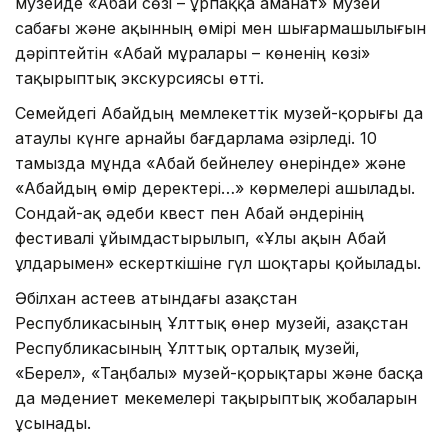
музейде «Абай сөзі – ұрпаққа аманат» музей
сабағы және ақынның өмірі мен шығармашылығын
дәріптейтін «Абай мұралары – көненің көзі»
тақырыптық экскурсиясы өтті.
Семейдегі Абайдың мемлекеттік музей-қорығы да
атаулы күнге арнайы бағдарлама әзірледі. 10
тамызда мұнда «Абай бейнелеу өнерінде» және
«Абайдың өмір деректері…» көрмелері ашылады.
Сондай-ақ әдеби квест пен Абай әндерінің
фестивалі ұйымдастырылып, «Ұлы ақын Абай
ұлдарымен» ескерткішіне гүл шоқтары қойылады.
Әбілхан Қастеев атындағы Қазақстан
Республикасының Ұлттық өнер музейі, Қазақстан
Республикасының Ұлттық орталық музейі,
«Берел», «Таңбалы» музей-қорықтары және басқа
да мәдениет мекемелері тақырыптық жобаларын
ұсынады.