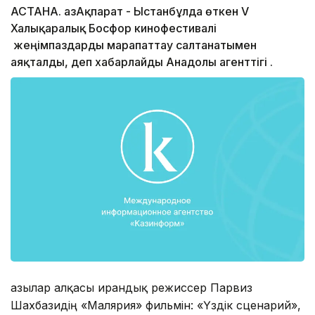
АСТАНА. ҚазАқпарат - Ыстанбұлда өткен V
Халықаралық Босфор кинофестивалі
жеңімпаздарды марапаттау салтанатымен
аяқталды, деп хабарлайды Анадолы агенттігі .
Қазылар алқасы ирандық режиссер Парвиз
Шахбазидің «Малярия» фильмін: «Үздік сценарий»,