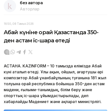
без автора
Авторлар
16:50, 08 Тамыз 2026
Абай күніне орай Қазақстанда 350-
ден астам іс-шара өтеді
АСТАНА. KAZINFORM – 10 тамызда елімізде Абай
күні аталып өтеді. Ұлы ақын, ойшыл, ағартушы әрі
композитор Абай Құнанбайұлының туғанына 181 жыл
толуына орай республика бойынша 350-ден астам
мәдени, ғылыми-танымдық, білім беру және
спорттық іс-шара ұйымдастырылады, деп
хабарлайды Мәдениет және ақпарат министрлігі.