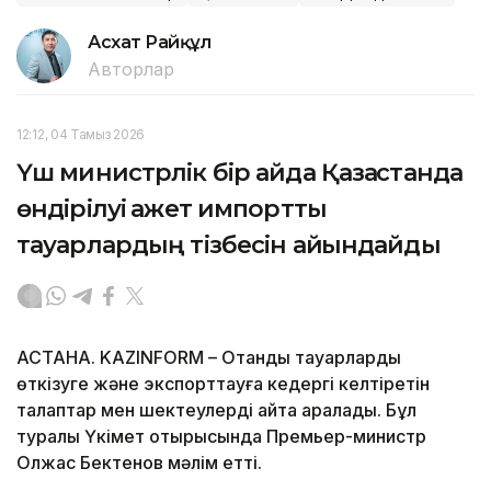
Асхат Райқұл
Авторлар
12:12, 04 Тамыз 2026
Үш министрлік бір айда Қазақстанда
өндірілуі қажет импорттық
тауарлардың тізбесін айқындайды
АСТАНА. KAZINFORM – Отандық тауарларды
өткізуге және экспорттауға кедергі келтіретін
талаптар мен шектеулерді қайта қаралады. Бұл
туралы Үкімет отырысында Премьер-министр
Олжас Бектенов мәлім етті.