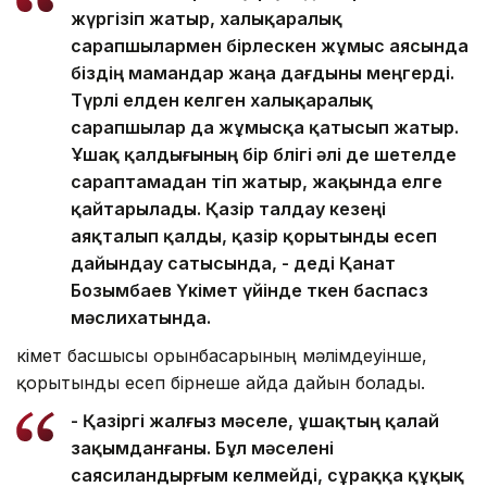
жүргізіп жатыр, халықаралық
сарапшылармен бірлескен жұмыс аясында
біздің мамандар жаңа дағдыны меңгерді.
Түрлі елден келген халықаралық
сарапшылар да жұмысқа қатысып жатыр.
Ұшақ қалдығының бір бөлігі әлі де шетелде
сараптамадан өтіп жатыр, жақында елге
қайтарылады. Қазір талдау кезеңі
аяқталып қалды, қазір қорытынды есеп
дайындау сатысында, - деді Қанат
Бозымбаев Үкімет үйінде өткен баспасөз
мәслихатында.
Үкімет басшысы орынбасарының мәлімдеуінше,
қорытынды есеп бірнеше айда дайын болады.
- Қазіргі жалғыз мәселе, ұшақтың қалай
зақымданғаны. Бұл мәселені
саясиландырғым келмейді, сұраққа құқық