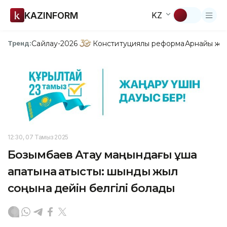
KAZINFORM
KZ
Сайлау-2026
Конституциялық реформа
Арнайы жо
Тренд:
12:30, 07 Тамыз 2025
Бозымбаев Ақтау маңындағы ұшақ
апатына қатысты: шындық жыл
соңына дейін белгілі болады