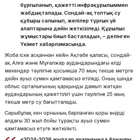
бұрғыланып, қажетті инфрақұрылыммен
жабдықталады. Сондай-ақ топтық су
құбыры салынып, желілер тұрғын үй
алаптарына дейін жеткізіледі. Құрылыс
жұмыстары биыл басталады», – делінген
Үкімет хабарламасында.
Жоба іске асқаннан кейін Ақтөбе қаласы, сондай-
ақ Алға және Мұғалжар аудандарындағы елді
мекендер тәулігіне қосымша 70 мың текше метрге
дейін ауыз сумен қамтамасыз етіледі. Оның ішінде
облыс орталығының қарқынды дамып жатқан
аудандарының қажеттілігі үшін тәулігіне 25 мың
текше метр су бағытталады.
Сарыбұлақ кен орнының барланған қоры өңірді
алдағы 30 жыл бойы тұрақты ауыз сумен
қамтамасыз етуге жеткілікті.
«2024-2026 жылдар аралығында Арнаулы