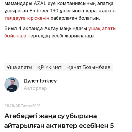
мамандары AZAL әуе компаниясының апатқа
ұшыраған Embraer 190 ұшағының қара жәшігін
талдауға кіріскенін
хабарлаған болатын.
Биыл 4 ақпанда Ақтау маңындағы
ұшақ апаты
бойынша
тергеудің есебі жарияланды.
Ұшақ апаты
ҚР Үкіметі
Қанат Бозымбаев
Дәулет Ізтілеу
Авторлар
08:28, 05 Тамыз 2026
Ақтөбедегі жаңа су құбырына
қайтарылған активтер есебінен 5