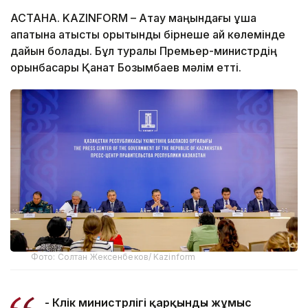
АСТАНА. KAZINFORM – Ақтау маңындағы ұшақ
апатына қатысты қорытынды бірнеше ай көлемінде
дайын болады. Бұл туралы Премьер-министрдің
орынбасары Қанат Бозымбаев мәлім етті.
Фото: Солтан Жексенбеков/ Kazinform
- Көлік министрлігі қарқынды жұмыс