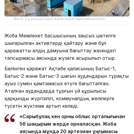
Фото: Су ресурстары және ирригация министрлігі
Жоба Мемлекет басшысының заңсыз шетелге
шығарылған активтерді қайтару және бұл
қаражатты елдің дамуына бағыттау жөніндегі
тапсырмасы аясында жүзеге асырылып отыр.
Бөлінген қаражат Ақтөбе қаласының Батыс-1,
Батыс-2 және Батыс-3 шағын аудандарын тұрақты
ауыз сумен қамтамасыз етуге бағытталған.
Аталған аудандарда тұрғын үй құрылысы
қарқынды жүргізіліп, коммуналдық желілерге
түсетін жүктеме артып келеді.
«Сарыбұлақ кен орны облыс орталығынан
56 шақырым жерде орналасқан. Жоба
аясында мұнда 20 артезиан ұңғымасы