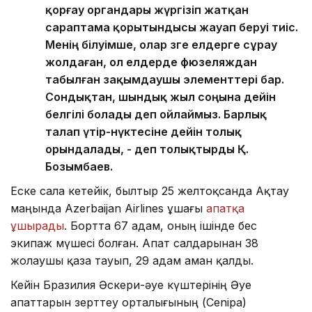
қорғау органдары жүргізіп жатқан
сараптама қорытындысы жауап беруі тиіс.
Менің білуімше, олар өзге елдерге сұрау
жолдаған, ол елдерде фюзеляждан
табылған зақымдаушы элементтері бар.
Сондықтан, шындық жыл соңына дейін
белгілі болады деп ойлаймыз. Барлық
талап үтір-нүктесіне дейін толық
орындалады, - деп толықтырды Қ.
Бозымбаев.
Еске сала кетейік, былтыр 25 желтоқсанда Ақтау
маңында Azerbaijan Airlines ұшағы
апатқа
ұшырады
. Бортта 67 адам, оның ішінде бес
экипаж мүшесі болған. Апат салдарынан 38
жолаушы қаза тауып, 29 адам аман қалды.
Кейін Бразилия Әскери-әуе күштерінің Әуе
апаттарын зерттеу орталығының (Cenipa)