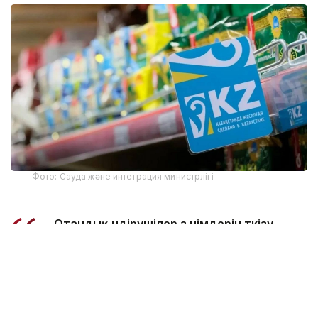
Фото: Сауда және интеграция министрлігі
- Отандық өндірушілер өз өнімдерін өткізу
кезінде негізсіз әрі басы артық әкімшілік
талаптарға тап болмауға тиіс. Сауда
министрлігі мүдделі мемлекеттік
органдармен және «Атамекен»
палатасымен бірлесіп, отандық