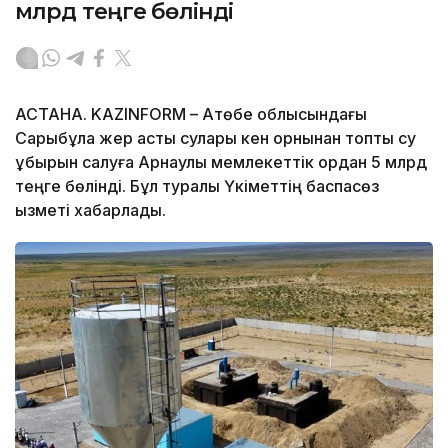
млрд теңге бөлінді
АСТАНА. KAZINFORM – Ақтөбе облысындағы
Сарыбұлақ жер асты сулары кен орнынан топтық су
құбырын салуға Арнаулы мемлекеттік қордан 5 млрд
теңге бөлінді. Бұл туралы Үкіметтің баспасөз
қызметі хабарлады.