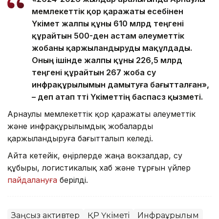
мемлекеттік қор қаражаты есебінен
Үкімет жалпы құны 610 млрд теңгені
құрайтын 500-ден астам әлеуметтік
жобаны қаржыландыруды мақұлдады.
Оның ішінде жалпы құны 226,5 млрд
теңгені құрайтын 267 жоба су
инфрақұрылымын дамытуға бағытталған»,
– деп атап өтті Үкіметтің баспасөз қызметі.
Арнаулы мемлекеттік қор қаражаты әлеуметтік
және инфрақұрылымдық жобаларды
қаржыландыруға бағытталып келеді.
Айта кетейік, өңірлерде жаңа вокзалдар, су
құбыры, логистикалық хаб және тұрғын үйлер
пайдалануға
берілді.
Заңсыз активтер
ҚР Үкіметі
Инфрақұрылым