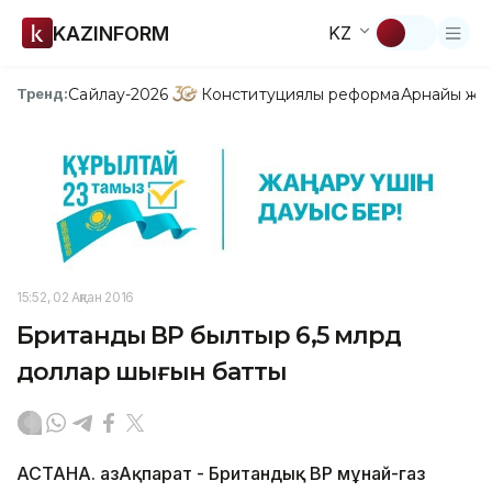
KAZINFORM
KZ
Сайлау-2026
Конституциялық реформа
Арнайы жо
Тренд:
15:52, 02 Ақпан 2016
Британдық ВР былтыр 6,5 млрд
доллар шығын батты
АСТАНА. ҚазАқпарат - Британдық ВР мұнай-газ