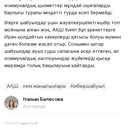
коммуналдық қызметтер мұндай оқиғалардың
барлығы туралы міндетті түрде есеп бермейді.
Әзірге шабуылдар үшін жауапкершілікті ешбір топ
мойнына алған жоқ. АҚШ билігі бұл әрекеттерге
Иран қолдайтын хакерлердің қатысы болуы мүмкін
деген болжам жасап отыр. Сонымен қатар
шабуылдар ауыз судың сапасына әсер етпеген, ал
коммуналдық кәсіпорындар жүйелерді қысқа
мерзімде толық бақылауына қайтарды.
АҚШ
Әлем жаңалықтары
Кибершабуыл
Назым Бөлесова
Авторлар
21:01, 07 Тамыз 2026