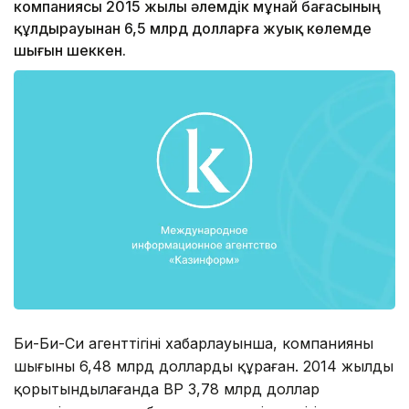
компаниясы 2015 жылы әлемдік мұнай бағасының
құлдырауынан 6,5 млрд долларға жуық көлемде
шығын шеккен.
Би-Би-Си агенттігінің хабарлауынша, компанияның
шығыны 6,48 млрд долларды құраған. 2014 жылды
қорытындылағанда ВР 3,78 млрд доллар