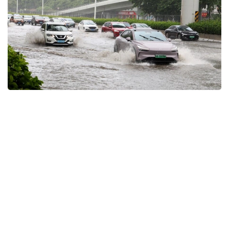
Фото: Xinhua
Қытайдың Ұлттық метеорологиялық орталығы
«сары» қауіп деңгейін жариялады. Орталықтың
мәліметінше, тайфун батысқа қарай сағатына 15–20
шақырым жылдамдықпен жылжып келеді. Жұма
күні таңертең оның эпицентрі Вэньлин қаласынан
шығысқа қарай 763 шақырым жерде болған.
Синоптиктердің болжамынша, «Долфин» тайфуны
жексенбі немесе дүйсенбі күні Қытайдың шығыс