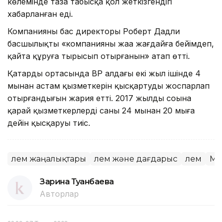
көлемінде таза табысқа қол жеткізгендігі
хабарланған еді.
Компанияның бас директоры Роберт Дадли
басшылықтың «компанияны жаңа жағдайға бейімдеп,
қайта құруға тырысып отырғанын» атап өтті.
Қаңтардың ортасында ВР алдағы екі жыл ішінде 4
мыңнан астам қызметкерін қысқартуды жоспарлап
отырғандығын жария етті. 2017 жылдың соңына
қарай қызметкерлердің саны 24 мыңнан 20 мыңға
дейін қысқаруы тиіс.
Әлем жаңалықтары
Әлем және дағдарыс
Әлем
Мұ
Зарина Туғанбаева
Авторлар