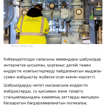
Фото: whyy.org
Киберқауіпсіздік саласының мамандары шабуылдар
интернетке қосылған, қорғаныс деңгейі төмен
өндірістік компьютерлерді пайдаланатын мыңдаған
сумен жабдықтау жүйесінің осал екенін көрсетті.
Шабуылдардың негізгі нысанасына өндірістік
жабдықтарды, су қысымын және тазарту
станцияларындағы химиялық заттардың мөлшерін
басқаратын бағдарламаланатын логикалық