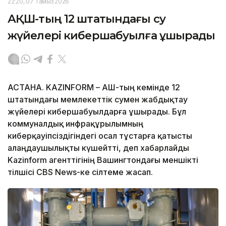
22:20, 07 Тамыз 2026
АҚШ-тың 12 штатындағы су
жүйелері кибершабуылға ұшырады
АСТАНА. KAZINFORM – АҚШ-тың кемінде 12
штатындағы мемлекеттік сумен жабдықтау
жүйелері кибершабуылдарға ұшырады. Бұл
коммуналдық инфрақұрылымның
киберқауіпсіздігіндегі осал тұстарға қатысты
алаңдаушылықты күшейтті, деп хабарлайды
Kazinform агенттігінің Вашингтондағы меншікті
тілшісі CBS News-ке сілтеме жасап.