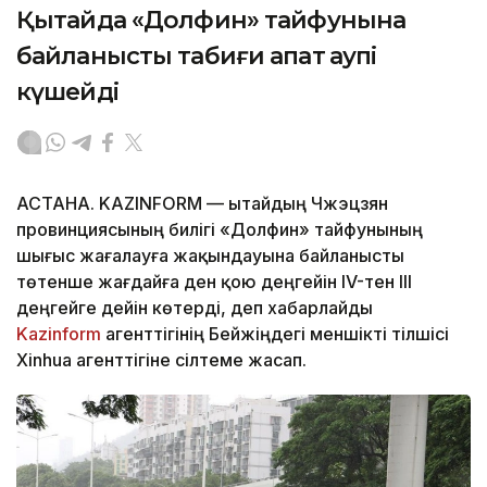
Қытайда «Долфин» тайфунына
байланысты табиғи апат қаупі
күшейді
АСТАНА. KAZINFORM — Қытайдың Чжэцзян
провинциясының билігі «Долфин» тайфунының
шығыс жағалауға жақындауына байланысты
төтенше жағдайға ден қою деңгейін IV-тен III
деңгейге дейін көтерді, деп хабарлайды
Kazinform
агенттігінің Бейжіңдегі меншікті тілшісі
Xinhua агенттігіне сілтеме жасап.