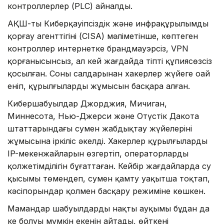
контроллерлер (PLC) айналды.
АҚШ-тың Киберқауіпсіздік және инфрақұрылымды
қорғау агенттігінің (CISA) мәліметінше, көптеген
контроллер интернетке брандмауэрсіз, VPN
қорғанысынсыз, ал кей жағдайда тіпті құпиясөзсіз
қосылған. Соның салдарынан хакерлер жүйеге оңай
еніп, құрылғылардың жұмысын басқара алған.
Кибершабуылдар Джорджия, Мичиган,
Миннесота, Нью-Джерси және Оңтүстік Дакота
штаттарындағы сумен жабдықтау жүйелерінің
жұмысына іркіліс әкелді. Хакерлер құрылғылардың
IP-мекенжайларын өзгертіп, операторлардың
қолжетімділігін бұғаттаған. Кейбір жағдайларда су
қысымы төмендеп, сумен қамту уақытша тоқтап,
кәсіпорындар қолмен басқару режиміне көшкен.
Мамандар шабуылдардың нақты ауқымы бұдан да
кең болуы мүмкін екенін айтады, өйткені